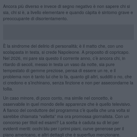
Ancora più diverso e invece di segno negativo è non sapere chi si
sia, chi si è, a livello elementare e quando càpita è sintomo grave e
preoccupante di disorientamento.
È la sindrome del delirio di personalità; è il matto che, con uno
scolapasta in testa, si crede Napoleone. A proposito di copricapo.
Nel 2026, mi pare sia questo il corrente anno, c’è ancora chi, in
ritardo di secoli, messo in testa un vaso da notte, sia pure
tempestato di gemme preziose, pensa di essere un re, e il
problema non è tanto lui che lo fa, quanto gli altri, sudditi o no, che
ci credono e s’inchinano, senza finzione e non per assecondarne la
follia.
Un caso minore, di poco conto, ma simile nel concetto, è
osservabile in quel mondo delle apparenze che è quello televisivo.
A fianco del conduttore del programma c’è quella che una volta si
sarebbe chiamata “valletta” ma ora promossa giornalista. Con un
concorso per titoli ed esami? La scelta è caduta su di lei per
evidenti meriti: occhi blu per i primi piani, curve generose per il
piano americano, e altri dettagli che è superfluo menzionare.