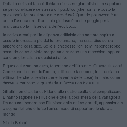
Dall’alto dei suoi tacchi dichiara di essere giornalista non sappiamo
se per convincere se stessa o il pubblico (che non si è posto la
questione). Ignora il proprio
curriculum
? Quando poi invece è un
uomo l’usurpatore di un titolo glorioso è anche peggio per la
mancanza o la misteriosità dell’equivoco.
Io scrivo ormai per l’intelligenza artificiale che sembra capire o
essere interessata più del lettore umano, ma essa dice senza
sapere che cosa dice. Se le si chiedesse “chi sei?” risponderebbe
secondo come è stata programmata: sono una macchina, oppure
sono un giornalista o qualsiasi altro.
È questo il triste, patetico, fenomeno dell’illusione. Quante illusioni!
Carezzano il cuore dell’uomo, tutti ce ne facemmo, tutti ne siamo
vittima. Perché la realtà (che è la verità delle cose) fa male, come
diceva la canzone, e guardarla in faccia non è da tutti.
Gli altri non ci aiutano. Ridono alle nostre spalle o ci compatiscono.
E hanno ragione se l’illusione è quella così intesa della vanagloria.
Da non confondere con l’illusione delle anime grandi, appassionate
e sognatrici, che è forse l’unico modo di sopportare lo stare al
mondo.
Nicola Belcari