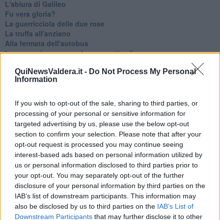
L'abiura di Galileo
Fu vera gloria?
La guerricciola delle due rose
La truffa all'anziano
Alla fermata dell'autobus
La repressione sessuale per sentito dire
Diseducazione televisiva e inerzia della politica
QuiNewsValdera.it -
Do Not Process My Personal
Foto storica
Information
Esequie solenni
Nostalgia del sangue blu
Teste calde
If you wish to opt-out of the sale, sharing to third parties, or
Non avere e non essere
processing of your personal or sensitive information for
Armiamoci e... avviatevi
targeted advertising by us, please use the below opt-out
Da Capodanno a Carnevale
section to confirm your selection. Please note that after your
Schizzi di fango
opt-out request is processed you may continue seeing
Sor-riso amaro
interest-based ads based on personal information utilized by
Fine anno al ristorante
us or personal information disclosed to third parties prior to
La festa di Capodanno
your opt-out. You may separately opt-out of the further
Natale 2024
disclosure of your personal information by third parties on the
Re e regnanti
IAB’s list of downstream participants. This information may
A noi interessa il dito non la luna
also be disclosed by us to third parties on the
IAB’s List of
Come rubare allo stato e vivere felici
Downstream Participants
that may further disclose it to other
Una performance