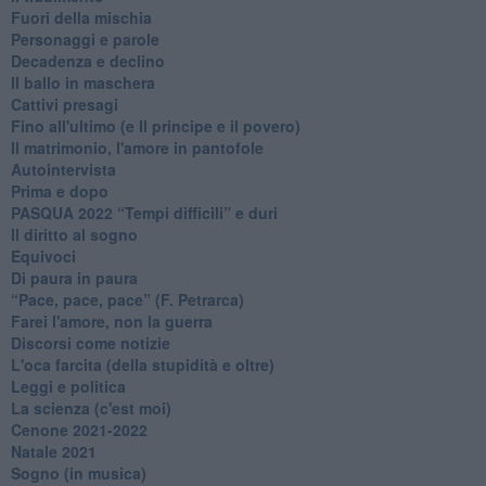
Fuori della mischia
Personaggi e parole
Decadenza e declino
Il ballo in maschera
Cattivi presagi
Fino all'ultimo (e Il principe e il povero)
Il matrimonio, l'amore in pantofole
Autointervista
Prima e dopo
​PASQUA 2022 “Tempi difficili” e duri
Il diritto al sogno
Equivoci
Di paura in paura
​“Pace, pace, pace” (F. Petrarca)
Farei l'amore, non la guerra
Discorsi come notizie
L'oca farcita (della stupidità e oltre)
Leggi e politica
La scienza (c'est moi)
Cenone 2021-2022
Natale 2021
Sogno (in musica)