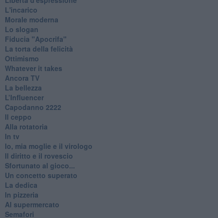
L'incarico
Morale moderna
Lo slogan
Fiducia "Apocrifa"
La torta della felicità
Ottimismo
Whatever it takes
Ancora TV
La bellezza
L’Influencer
​Capodanno 2222
Il ceppo
Alla rotatoria
In tv
Io, mia moglie e il virologo
Il diritto e il rovescio
Sfortunato al gioco...
Un concetto superato
La dedica
In pizzeria
Al supermercato
Semafori