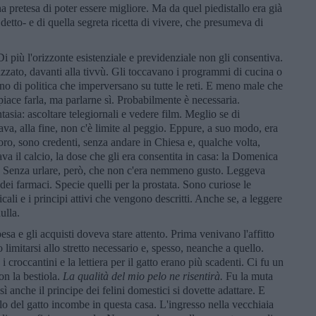
 pretesa di poter essere migliore. Ma da quel piedistallo era già
detto- e di quella segreta ricetta di vivere, che presumeva di
i più l'orizzonte esistenziale e previdenziale non gli consentiva.
azzato, davanti alla tivvù. Gli toccavano i programmi di cucina o
gano di politica che imperversano su tutte le reti. E meno male che
piace farla, ma parlarne sì. Probabilmente è necessaria.
asia: ascoltare telegiornali e vedere film. Meglio se di
va, alla fine, non c'è limite al peggio. Eppure, a suo modo, era
ro, sono credenti, senza andare in Chiesa e, qualche volta,
a il calcio, la dose che gli era consentita in casa: la Domenica
le. Senza urlare, però, che non c'era nemmeno gusto. Leggeva
i dei farmaci. Specie quelli per la prostata. Sono curiose le
cali e i principi attivi che vengono descritti. Anche se, a leggere
ulla.
esa e gli acquisti doveva stare attento. Prima venivano l'affitto
to limitarsi allo stretto necessario e, spesso, neanche a quello.
croccantini e la lettiera per il gatto erano più scadenti. Ci fu un
on la bestiola.
La qualità del mio pelo ne risentirà.
Fu la muta
ì anche il principe dei felini domestici si dovette adattare. E
pelo del gatto incombe in questa casa. L'ingresso nella vecchiaia