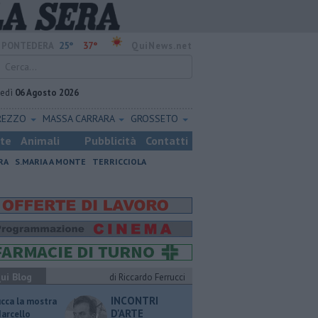
25°
37°
PONTEDERA
QuiNews.net
vedì
06 Agosto 2026
REZZO
MASSA CARRARA
GROSSETO
ste
Animali
Pubblicità
Contatti
RA
S.MARIA A MONTE
TERRICCIOLA
ui Blog
di Riccardo Ferrucci
INCONTRI
ucca la mostra
D'ARTE
Marcello