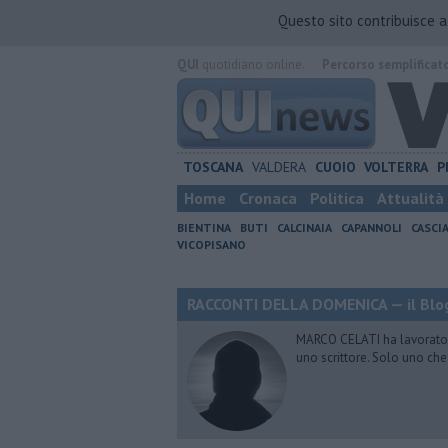
Questo sito contribuisce 
QUI
quotidiano online.
Percorso semplificat
TOSCANA
VALDERA
CUOIO
VOLTERRA
P
Home
Cronaca
Politica
Attualità
BIENTINA
BUTI
CALCINAIA
CAPANNOLI
CASCI
VICOPISANO
RACCONTI DELLA DOMENICA — il Blog
MARCO CELATI ha lavorato e 
uno scrittore. Solo uno che 