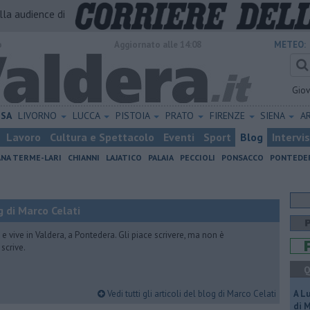
alla audience di
o
Aggiornato alle 14:08
METEO:
Gio
ISA
LIVORNO
LUCCA
PISTOIA
PRATO
FIRENZE
SIENA
A
Lavoro
Cultura e Spettacolo
Eventi
Sport
Blog
Intervi
ANA TERME-LARI
CHIANNI
LAJATICO
PALAIA
PECCIOLI
PONSACCO
PONTEDE
 di Marco Celati
vive in Valdera, a Pontedera. Gli piace scrivere, ma non è
scrive.
Q
Vedi tutti gli articoli del blog di Marco Celati
A L
di 