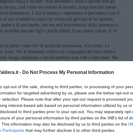
ndigenza fisica e morale. Non possedeva nulla e questo non gli
ricchezza, così come era venuto al mondo, senza lasciare niente
epoca immemore. L'età si misura e soprattutto si percepisce con il
ni ed ora si rendeva conto che erano più giovani di lui quando
 padre e di sua madre, ma era nell'azzeramento della speranza e
a avrebbe lasciato figli e pochi affetti, il suo unico valore. E la
re la gente come lui? Il sindacato pensionati, d'accordo. Le
no, forse. Per il momento evitava la compagnia dei suoi simili e
orti, stragi, maltempo e lavori pubblici non fatti o fatti male. Ma
giovani nel tempo delle rottamazioni generazionali? O quale
el minimo di Stato: tipo residenza per anziani. O affidarsi alle
ldera.it -
Do Not Process My Personal Information
nterà, se già non cova. Ma prima di quello stadio non c'è niente.
 invecchia non è un paese per giovani, ma nemmeno per vecchi.
to opt-out of the sale, sharing to third parties, or processing of your per
arte: lasciare ai figli lo spazio che i padri hanno troppo a lungo
i. Meglio farsene una ragione, vivere alla giornata, giorni
formation for targeted advertising by us, please use the below opt-out s
restando, quella di essere vivi. Una discreta rottura di coglioni.
r selection. Please note that after your opt-out request is processed y
eing interest-based ads based on personal information utilized by us or
disclosed to third parties prior to your opt-out. You may separately opt-
losure of your personal information by third parties on the IAB’s list of
. This information may also be disclosed by us to third parties on the
IA
Participants
that may further disclose it to other third parties.
nsione in realtà è una gran cosa, a chi tocca e quando.