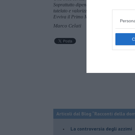
Soprattutto dipende da quanto. Però lavorar
tutelato e valorizzato. Oggi è il Primo Magg
Evviva il Primo Maggio!
Persona
Marco Celati
Articoli dal Blog “Racconti della do
La controversia degli azzimi