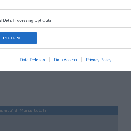
e è meglio, finché hai l’età per farlo. Purché lavoro ci sia e sia
io, la festa di chi lavora e, con nostalgia, di chi ha lavorato.
l Data Processing Opt Outs
CONFIRM
Data Deletion
Data Access
Privacy Policy
menica” di Marco Celati