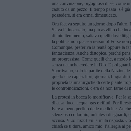
una convinzione, orgogliosa di sé, come una
caduto da un pezzo. Il tempo passa -s'è già 
possedere, si era ormai dimenticato.
Ora faceva seguire un giorno dopo l'altro. D
Stava lì, incazzato, ma più avvilito che inc
di intrattenimento, saltava quelli dove liti
la politica non piace a nessuno! Forse non 
Comunque, preferiva la realtà oppure la fant
fantascienza. Anche distopica, perché pensa
un progressista. Come quelli che, a modo lo
senza neanche credere in Dio. E poi guardav
Sportiva no, solo le partite della Naziona
quello che capita: libri, giornali, bugiardin
proprietà taumaturgiche di certe piante tropi
le controindicazioni, c'era da non farne di n
La protesi in bocca lo mortificava. Per la sp
di casa, luce, acqua, gas e rifiuti. Per il res
Fare a meno perfino delle medicine. Anche i 
silenzioso colloquio, un'intesa di sguardi, c
accusa.
E 'sti cazzi!
Fu la muta risposta. Cos
chissà se ti dura, amico mio, l’allergia al 