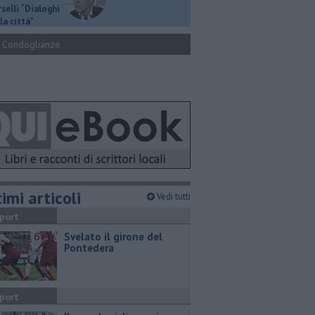
selli “Dialoghi
la città"
Condoglianze
imi articoli
Vedi tutti
port
Svelato il girone del
Pontedera
port