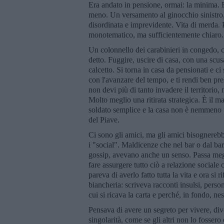
Era andato in pensione, ormai: la minima. 
meno. Un versamento al ginocchio sinistro, 
disordinata e imprevidente. Vita di merda.
monotematico, ma sufficientemente chiaro. 
Un colonnello dei carabinieri in congedo, c
detto. Fuggire, uscire di casa, con una scusa
calcetto. Si torna in casa da pensionati e ci
con l'avanzare del tempo, e ti rendi ben pres
non devi più di tanto invadere il territorio
Molto meglio una ritirata strategica. È il 
soldato semplice e la casa non è nemmeno t
del Piave.
Ci sono gli amici, ma gli amici bisognerebbe 
i "social". Maldicenze che nel bar o dal barb
gossip, avevano anche un senso. Passa megl
fare assurgere tutto ciò a relazione sociale 
pareva di averlo fatto tutta la vita e ora si
biancheria: scriveva racconti insulsi, perso
cui si ricava la carta e perché, in fondo, n
Pensava di avere un segreto per vivere, div
singolarità, come se gli altri non lo fossero