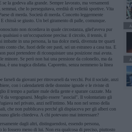
E se la godeva alla grande. Sempre lavorato, ma versamenti
semmai, che lo perseguitava, eredità di velleità sportive. Vita
 Paese di merda. Società di merda. Concetto leggermente
E chissà se giusto. Un bel giramento di palle, comunque.
A
onosciuto non ricordava in quale circostanza, gliel'aveva pur
 qualsiasi o un'occupazione precisa: il circolo, il tennis, il
 si imbatte in una persona, la tua dolce metà, divenuta tre quarti
to conto che, fuori delle ore pasti, sei un estraneo a casa tua. E
, non puoi pretendere di riconquistare una posizione mai avuta.
male minore. Se però non hai una pensione da colonello, ma da
A
ua, è una tragica disfatta. Caporetto, senza nemmeno la linea
farseli da giovani per ritrovarseli da vecchi. Poi il sociale, anzi
iere, con i calendarietti delle donnine ignude e le riviste di
io il tempo a parlare male della gente e sparare cazzate. Ma
c'è da vergognarsi. Meglio essere "asocial". Il volontariato gli
 rifugiava nel privato, anzi nell'intimo. Ma non nel senso della
nali, che non pubblicava perché gli dispiaceva per gli alberi con
essuno glielo chiedeva. A chi potevano mai interessare?
ersamente dagli altri, distinguendosi, essendo persona,
 o lo fossero meno di lui. Non era qualcosa di preciso, piuttosto