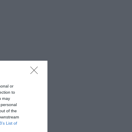
sonal or
ection to
ou may
 personal
out of the
 downstream
B’s List of