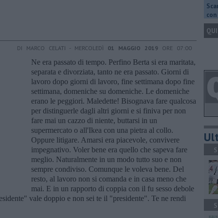
Scar
con 
QUI
DI MARCO CELATI - MERCOLEDÌ
01 MAGGIO 2019
ORE 07:00
Ne era passato di tempo. Perfino Berta si era maritata,
separata e divorziata, tanto ne era passato. Giorni di
lavoro dopo giorni di lavoro, fine settimana dopo fine
settimana, domeniche su domeniche. Le domeniche
erano le peggiori. Maledette! Bisognava fare qualcosa
per distinguerle dagli altri giorni e si finiva per non
fare mai un cazzo di niente, buttarsi in un
supermercato o all'Ikea con una pietra al collo.
Ult
Oppure litigare. Amarsi era piacevole, convivere
impegnativo. Voler bene era quello che sapeva fare
S
meglio. Naturalmente in un modo tutto suo e non
sempre condiviso. Comunque le voleva bene. Del
resto, al lavoro non si comanda e in casa meno che
mai. E in un rapporto di coppia con il fu sesso debole
sidente" vale doppio e non sei te il "presidente". Te ne rendi
S