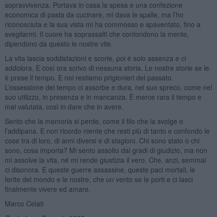
sopravvivenza. Portava in casa la spesa e una confezione
economica di pasta da cucinare, mi dava le spalle, ma l’ho
riconosciuta e la sua vista mi ha commosso e spaventato, fino a
svegliarmi. Il cuore ha soprassalti che confondono la mente,
dipendono da questo le nostre vite.
La vita lascia soddisfazioni e scorie, poi è solo assenza e ci
addolora. E così ora scrivo di nessuna storia. Le nostre storie se le
è prese il tempo. E noi restiamo prigionieri del passato.
L’ossessione del tempo ci assorbe e dura, nel suo spreco, come nel
suo utilizzo, in presenza e in mancanza. È merce rara il tempo e
mai valutata, così in dare che in avere.
Sento che la memoria si perde, come il filo che la svolge o
l’addipana. E non ricordo niente che resti più di tanto e confondo le
cose tra di loro, di anni diversi e di stagioni. Chi sono stato o chi
sono, cosa importa? Mi sento assolto dai gradi di giudizio, ma non
mi assolve la vita, né mi rende giustizia il vero. Che, anzi, semmai
ci disonora. E queste guerre assassine, queste paci mortali, le
ferite del mondo e le nostre, che un vento se le porti e ci lasci
finalmente vivere ed amare.
Marco Celati