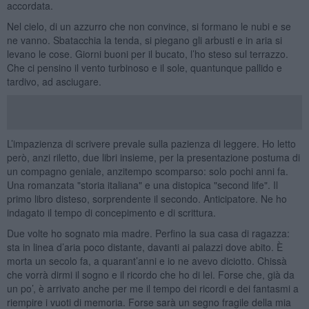
accordata.
Nel cielo, di un azzurro che non convince, si formano le nubi e se
ne vanno. Sbatacchia la tenda, si piegano gli arbusti e in aria si
levano le cose. Giorni buoni per il bucato, l’ho steso sul terrazzo.
Che ci pensino il vento turbinoso e il sole, quantunque pallido e
tardivo, ad asciugare.
L’impazienza di scrivere prevale sulla pazienza di leggere. Ho letto
però, anzi riletto, due libri insieme, per la presentazione postuma di
un compagno geniale, anzitempo scomparso: solo pochi anni fa.
Una romanzata "storia italiana" e una distopica "second life". Il
primo libro disteso, sorprendente il secondo. Anticipatore. Ne ho
indagato il tempo di concepimento e di scrittura.
Due volte ho sognato mia madre. Perfino la sua casa di ragazza:
sta in linea d’aria poco distante, davanti ai palazzi dove abito. È
morta un secolo fa, a quarant’anni e io ne avevo diciotto. Chissà
che vorrà dirmi il sogno e il ricordo che ho di lei. Forse che, già da
un po’, è arrivato anche per me il tempo dei ricordi e dei fantasmi a
riempire i vuoti di memoria. Forse sarà un segno fragile della mia