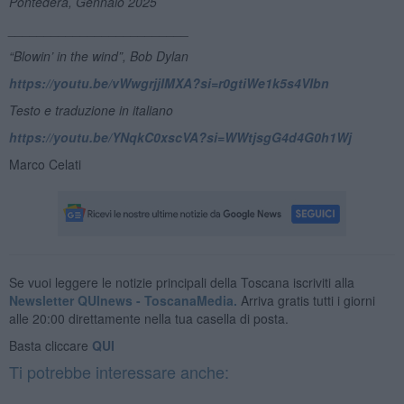
Pontedera, Gennaio 2025
_________________________
“Blowin
’ in the wind”, Bob Dylan
https://youtu.be/vWwgrjjIMXA?si=r0gtiWe1k5s4VIbn
Testo e traduzione in italiano
https://youtu.be/YNqkC0xscVA?si=WWtjsgG4d4G0h1Wj
Marco Celati
Se vuoi leggere le notizie principali della Toscana iscriviti alla
Newsletter QUInews - ToscanaMedia.
Arriva gratis tutti i giorni
alle 20:00 direttamente nella tua casella di posta.
Basta cliccare
QUI
Ti potrebbe interessare anche: