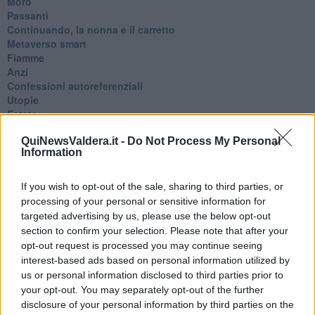
Moro
Passanti
Continuando, la nonna e il carretto
Metaverso smart
Fiamme
Anzi
Confessioni autoreferenziali
Utopie
Estate
Il lago
QuiNewsValdera.it -
Do Not Process My Personal
Il diluvio
Information
La classe
Pensieri incoerenti
Dal balcone
If you wish to opt-out of the sale, sharing to third parties, or
Insomnia
processing of your personal or sensitive information for
Il guardiano
targeted advertising by us, please use the below opt-out
Lo sgombero
section to confirm your selection. Please note that after your
Erodoto e Tucidide
opt-out request is processed you may continue seeing
Il padre della storia
interest-based ads based on personal information utilized by
Pensieri brevi
us or personal information disclosed to third parties prior to
L'evoluzione della specie
your opt-out. You may separately opt-out of the further
Il servizio
disclosure of your personal information by third parties on the
Riflessioni