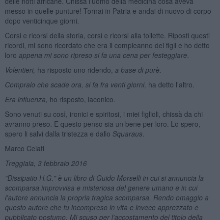
delle notti africane. Chissà l'uomo della medicina cosa aveva
messo in quelle punture! Tornai in Patria e andai di nuovo di corpo
dopo venticinque giorni.
Corsi e ricorsi della storia, corsi e ricorsi alla toilette. Riposti questi
ricordi, mi sono ricordato che era il compleanno dei figli e ho detto
loro
appena mi sono ripreso si fa una cena per festeggiare
.
Volentieri,
ha risposto uno ridendo,
a base di purè.
Compralo che scade ora, si fa fra venti giorni,
ha detto l'altro.
Era influenza,
ho risposto, laconico.
Sono venuti su così, ironici e spiritosi, i miei figlioli, chissà da chi
avranno preso. E questo penso sia un bene per loro. Lo spero,
spero li salvi dalla tristezza e dallo
Squaraus
.
Marco Celati
Treggiaia, 3 febbraio 2016
"Dissipatio H.G." è un libro di Guido Morselli in cui si annuncia la
scomparsa improvvisa e misteriosa del genere umano e in cui
l'autore annuncia la propria tragica scomparsa. Rendo omaggio a
questo autore che fu incompreso in vita e invece apprezzato e
pubblicato postumo. Mi scuso per l'accostamento del titolo della