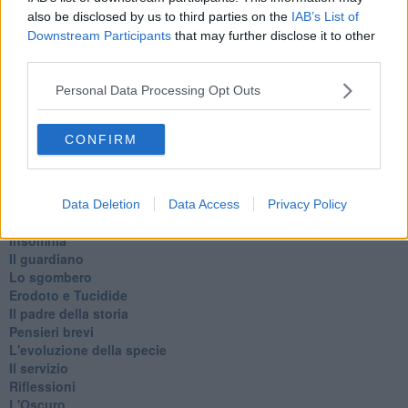
Passanti
also be disclosed by us to third parties on the
IAB’s List of
Continuando, la nonna e il carretto
Downstream Participants
that may further disclose it to other
Metaverso smart
third parties.
Fiamme
Anzi
Personal Data Processing Opt Outs
Confessioni autoreferenziali
Utopie
Estate
CONFIRM
Il lago
Il diluvio
La classe
Pensieri incoerenti
Data Deletion
Data Access
Privacy Policy
Dal balcone
Insomnia
Il guardiano
Lo sgombero
Erodoto e Tucidide
Il padre della storia
Pensieri brevi
L'evoluzione della specie
Il servizio
Riflessioni
L'Oscuro