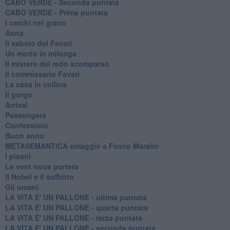
CABO VERDE - Seconda puntata
CABO VERDE - Prima puntata
I cerchi nel grano
Anna
Il sabato del Favati
Un morto in milonga
Il mistero del redo scomparso
Il commissario Favati
La casa in collina
Il gorgo
Arrival
Passengers
Confessioni
Buon anno
METASEMANTICA omaggio a Fosco Maraini
I pisani
Le vent nous portera
Il Nobel e il soffritto
Gli umani
LA VITA E' UN PALLONE - ultima puntata
LA VITA E' UN PALLONE - quarta puntata
LA VITA E' UN PALLONE - terza puntata
LA VITA E' UN PALLONE - seconda puntata