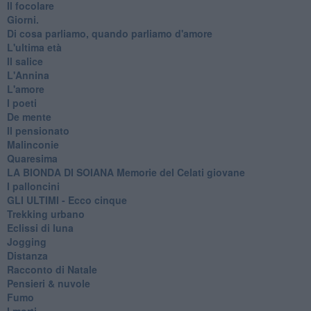
Il focolare
Giorni.
Di cosa parliamo, quando parliamo d'amore
L'ultima età
Il salice
L'Annina
L'amore
I poeti
De mente
Il pensionato
Malinconie
Quaresima
LA BIONDA DI SOIANA Memorie del Celati giovane
I palloncini
GLI ULTIMI - Ecco cinque
Trekking urbano
Eclissi di luna
Jogging
Distanza
Racconto di Natale
Pensieri & nuvole
Fumo
I morti