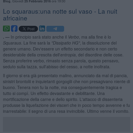
,
Giovedì
ore 19:00
Blog
25 Febbraio 2016
Lo squaraus:una notte sul vaso - La nuit
africaine
. —
In principio sarà stato anche il
Verbo
, ma alla fine è lo
Squaraus
. La fine sarà la
"Dissipatio HG"
, la dissoluzione del
genere umano. Dev'essere un effetto secondario e non certo
desiderabile della crescita dell'
entropia
, del disordine delle cose.
Senza proferire verbo, rimasto senza parola, questo pensavo,
seduto sulla tazza, sull'abisso del cesso, a notte inoltrata.
Il giorno si era già presentato malino, annunciato da mal di pancia,
sinistri brontolii e inquietanti gorgoglii che non presagivano niente di
buono. Tenera non fu la notte, ma conseguentemente tragica e
tutto si compì. Un effetto devastante e debilitante. Una
mortificazione della carne e dello spirito. L'attacco di dissenteria
produsse la liquefazione dei visceri che in poco tempo avvenne e fu
inarrestabile: il segno di una resa invincibile. Ultimo venne il vomito.