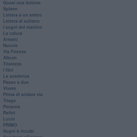
Quasi una lezione
Spleen
Lettera a un amico
Lettera al sultano
I sogni del mattino
La calura
Armani
Nuvole
Via Firenze
Album
Tristezza
I libri
La scadenza
Passo a due
Vivere
Prima di andare via
Triage
Persona
Relitti
Lucio
PRIMO
Sogni & incubi
Accidenti all’amore