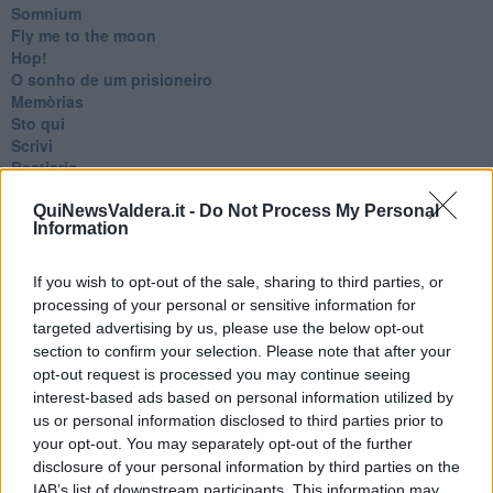
Somnium
Fly me to the moon
Hop!
O sonho de um prisioneiro
Memòrias
Sto qui
Scrivi
Bestiario
Pillole
Veglia
QuiNewsValdera.it -
Do Not Process My Personal
Information
​“D” come delitto
D
Belle lettere
If you wish to opt-out of the sale, sharing to third parties, or
25 Aprile
processing of your personal or sensitive information for
Todo el bien, todo el mal
targeted advertising by us, please use the below opt-out
Silenzio
section to confirm your selection. Please note that after your
Le parole
opt-out request is processed you may continue seeing
​L’Australiana
interest-based ads based on personal information utilized by
Le stelle del jazz
us or personal information disclosed to third parties prior to
Vita & morte
your opt-out. You may separately opt-out of the further
Auguri
disclosure of your personal information by third parties on the
Moro
IAB’s list of downstream participants. This information may