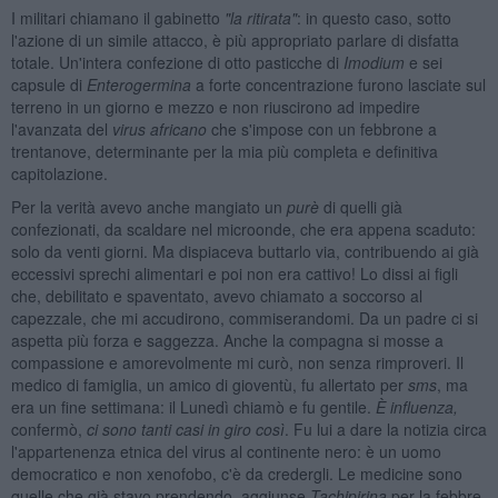
I militari chiamano il gabinetto
"la ritirata"
: in questo caso, sotto
l'azione di un simile attacco, è più appropriato parlare di disfatta
totale. Un'intera confezione di otto pasticche di
Imodium
e sei
capsule di
Enterogermina
a forte concentrazione furono lasciate sul
terreno in un giorno e mezzo e non riuscirono ad impedire
l'avanzata del
virus africano
che s'impose con un febbrone a
trentanove, determinante per la mia più completa e definitiva
capitolazione.
Per la verità avevo anche mangiato un
pur
è
di quelli già
confezionati, da scaldare nel microonde, che era appena scaduto:
solo da venti giorni. Ma dispiaceva buttarlo via, contribuendo ai già
eccessivi sprechi alimentari e poi non era cattivo! Lo dissi ai figli
che, debilitato e spaventato, avevo chiamato a soccorso al
capezzale, che mi accudirono, commiserandomi. Da un padre ci si
aspetta più forza e saggezza. Anche la compagna si mosse a
compassione e amorevolmente mi curò, non senza rimproveri. Il
medico di famiglia, un amico di gioventù, fu allertato per
sms
, ma
era un fine settimana: il Lunedì chiamò e fu gentile.
È influenza,
confermò,
ci sono tanti casi in giro così
. Fu lui a dare la notizia circa
l'appartenenza etnica del virus al continente nero: è un uomo
democratico e non xenofobo, c'è da credergli. Le medicine sono
quelle che già stavo prendendo, aggiunse
Tachipirina
per la febbre