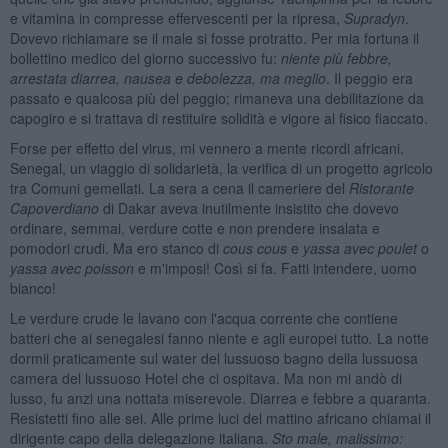
e vitamina in compresse effervescenti per la ripresa,
Supradyn
.
Dovevo richiamare se il male si fosse protratto. Per mia fortuna il
bollettino medico del giorno successivo fu:
niente più febbre,
arrestata diarrea, nausea e debolezza, ma meglio
. Il peggio era
passato e qualcosa più del peggio; rimaneva una debilitazione da
capogiro e si trattava di restituire solidità e vigore al fisico fiaccato.
Forse per effetto del virus, mi vennero a mente ricordi africani.
Senegal, un viaggio di solidarietà, la verifica di un progetto agricolo
tra Comuni gemellati. La sera a cena il cameriere del
Ristorante
Capoverdiano
di Dakar aveva inutilmente insistito che dovevo
ordinare, semmai, verdure cotte e non prendere insalata e
pomodori crudi. Ma ero stanco di
cous cous
e
yassa avec poulet
o
yassa avec poisson
e m'imposi! Così si fa. Fatti intendere, uomo
bianco!
Le verdure crude le lavano con l'acqua corrente che contiene
batteri che ai senegalesi fanno niente e agli europei tutto
.
La notte
dormii praticamente sul water del lussuoso bagno della lussuosa
camera del lussuoso Hotel che ci ospitava. Ma non mi andò di
lusso, fu anzi una nottata miserevole. Diarrea e febbre a quaranta.
Resistetti fino alle sei. Alle prime luci del mattino africano chiamai il
dirigente capo della delegazione italiana.
Sto male, malissimo: