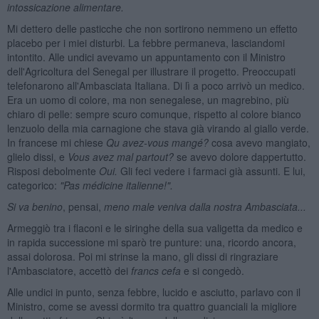
intossicazione alimentare.
Mi dettero delle pasticche che non sortirono nemmeno un effetto
placebo per i miei disturbi. La febbre permaneva, lasciandomi
intontito. Alle undici avevamo un appuntamento con il Ministro
dell'Agricoltura del Senegal per illustrare il progetto. Preoccupati
telefonarono all'Ambasciata Italiana. Di lì a poco arrivò un medico.
Era un uomo di colore, ma non senegalese, un magrebino, più
chiaro di pelle: sempre scuro comunque, rispetto al colore bianco
lenzuolo della mia carnagione che stava già virando al giallo verde.
In francese mi chiese
Qu
avez-vous mangé
?
cosa avevo mangiato,
glielo dissi, e
Vous avez mal partout?
se avevo dolore dappertutto.
Risposi debolmente
Oui.
Gli feci vedere i farmaci già assunti. E lui,
categorico:
"Pas médicine italienne!
".
Si va benino
, pensai,
meno male veniva dalla nostra Ambasciata...
Armeggiò tra i flaconi e le siringhe della sua valigetta da medico e
in rapida successione mi sparò tre punture: una, ricordo ancora,
assai dolorosa. Poi mi strinse la mano, gli dissi di ringraziare
l'Ambasciatore, accettò dei
francs cefa
e si congedò.
Alle undici in punto, senza febbre, lucido e asciutto, parlavo con il
Ministro, come se avessi dormito tra quattro guanciali la migliore