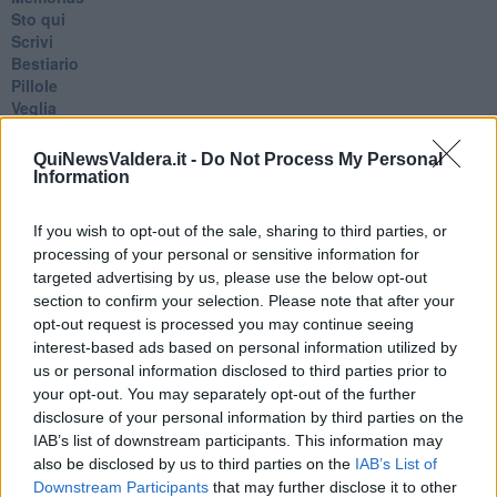
Sto qui
Scrivi
Bestiario
Pillole
Veglia
​“D” come delitto
D
QuiNewsValdera.it -
Do Not Process My Personal
Belle lettere
Information
25 Aprile
Todo el bien, todo el mal
If you wish to opt-out of the sale, sharing to third parties, or
Silenzio
processing of your personal or sensitive information for
Le parole
targeted advertising by us, please use the below opt-out
​L’Australiana
section to confirm your selection. Please note that after your
Le stelle del jazz
opt-out request is processed you may continue seeing
Vita & morte
interest-based ads based on personal information utilized by
Auguri
us or personal information disclosed to third parties prior to
Moro
Passanti
your opt-out. You may separately opt-out of the further
Continuando, la nonna e il carretto
disclosure of your personal information by third parties on the
Metaverso smart
IAB’s list of downstream participants. This information may
Fiamme
also be disclosed by us to third parties on the
IAB’s List of
Anzi
Downstream Participants
that may further disclose it to other