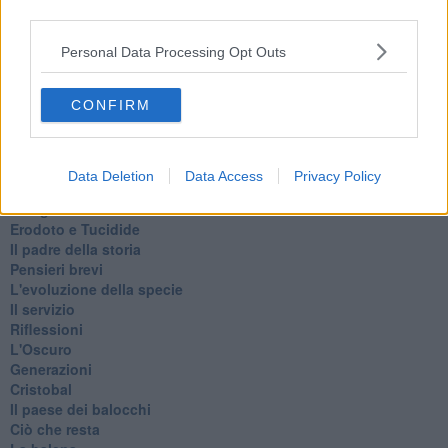
Confessioni autoreferenziali
third parties.
Utopie
Estate
Personal Data Processing Opt Outs
Il lago
Il diluvio
CONFIRM
La classe
Pensieri incoerenti
Dal balcone
Insomnia
Data Deletion
Data Access
Privacy Policy
Il guardiano
Lo sgombero
Erodoto e Tucidide
Il padre della storia
Pensieri brevi
L'evoluzione della specie
Il servizio
Riflessioni
L'Oscuro
Generazioni
Cristobal
Il paese dei balocchi
Ciò che resta