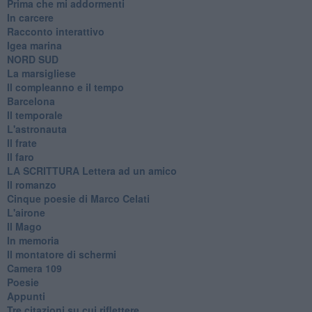
Prima che mi addormenti
In carcere
Racconto interattivo
Igea marina
​NORD SUD
La marsigliese
Il compleanno e il tempo
Barcelona
Il temporale
L'astronauta
Il frate
Il faro
​LA SCRITTURA Lettera ad un amico
Il romanzo
Cinque poesie di Marco Celati
L'airone
Il Mago
In memoria
Il montatore di schermi
Camera 109
Poesie
Appunti
Tre citazioni su cui riflettere