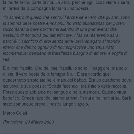
la morte fanno parte di noi. La sera, perché ogni cosa viene a sera,
mi arriva dalla compagna lontana una poesia.
“
Io scriverò di quello che sento,/ Perch
é
se è vero che gli anni sono
la somma delle nostre emozioni,/ ho visto abbastanza per poterti
raccontare/ di bare partite nel silenzio di una primavera/ che
nessuno di noi potrà più dimenticare. / Ma se resteremo sarà
perch
é
/ il sacrificio di eroi senza armi/ avrà spiegato al mondo
intero/ che dentro ognuno di noi/ sopravvive uno smisurato
incontenibile/ desiderio di fratellanza bisogno di amore/ e voglia di
vita.”
È di mio fratello. Uno dei miei fratelli. Io sono il maggiore, ma solo
di età. Il vero poeta della famiglia è lui. E ora ricordo quel
quadernetto arrotolato nelle mani del babbo. Era un quaderno dove
scriveva le sue poesie: “Strada facendo” era il titolo della raccolta.
Forse questo abbiamo nel sangue e nella memoria. Questo virus
benefico. Strada facendo, siamo arrivati fin qui e poi non si sa. Sarà
stato comunque breve il nostro lungo viaggio.
Marco Celati
Pontedera, 29 Marzo 2020
______________________