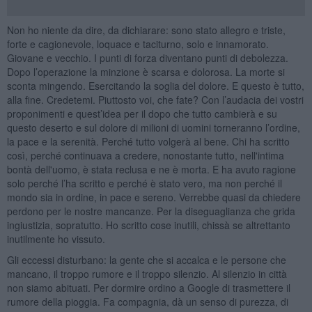
Non ho niente da dire, da dichiarare: sono stato allegro e triste,
forte e cagionevole, loquace e taciturno, solo e innamorato.
Giovane e vecchio. I punti di forza diventano punti di debolezza.
Dopo l’operazione la minzione è scarsa e dolorosa. La morte si
sconta mingendo. Esercitando la soglia del dolore. E questo è tutto,
alla fine. Credetemi. Piuttosto voi, che fate? Con l’audacia dei vostri
proponimenti e quest’idea per il dopo che tutto cambierà e su
questo deserto e sul dolore di milioni di uomini torneranno l’ordine,
la pace e la serenità. Perché tutto volgerà al bene. Chi ha scritto
così, perché continuava a credere, nonostante tutto, nell'intima
bontà dell'uomo, è stata reclusa e ne è morta. E ha avuto ragione
solo perché l’ha scritto e perché è stato vero, ma non perché il
mondo sia in ordine, in pace e sereno. Verrebbe quasi da chiedere
perdono per le nostre mancanze. Per la diseguaglianza che grida
ingiustizia, sopratutto. Ho scritto cose inutili, chissà se altrettanto
inutilmente ho vissuto.
Gli eccessi disturbano: la gente che si accalca e le persone che
mancano, il troppo rumore e il troppo silenzio. Al silenzio in città
non siamo abituati. Per dormire ordino a Google di trasmettere il
rumore della pioggia. Fa compagnia, dà un senso di purezza, di