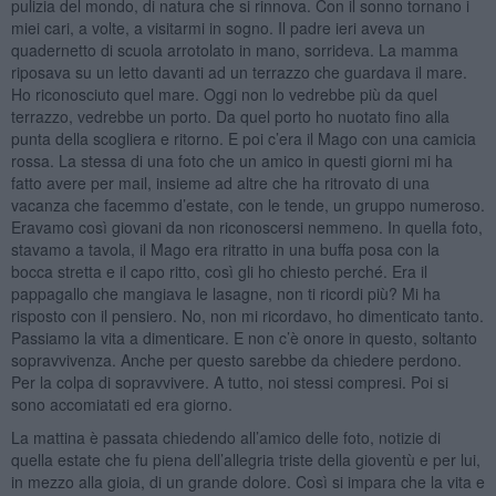
pulizia del mondo, di natura che si rinnova. Con il sonno tornano i
miei cari, a volte, a visitarmi in sogno. Il padre ieri aveva un
quadernetto di scuola arrotolato in mano, sorrideva. La mamma
riposava su un letto davanti ad un terrazzo che guardava il mare.
Ho riconosciuto quel mare. Oggi non lo vedrebbe più da quel
terrazzo, vedrebbe un porto. Da quel porto ho nuotato fino alla
punta della scogliera e ritorno. E poi c’era il Mago con una camicia
rossa. La stessa di una foto che un amico in questi giorni mi ha
fatto avere per mail, insieme ad altre che ha ritrovato di una
vacanza che facemmo d’estate, con le tende, un gruppo numeroso.
Eravamo così giovani da non riconoscersi nemmeno. In quella foto,
stavamo a tavola, il Mago era ritratto in una buffa posa con la
bocca stretta e il capo ritto, così gli ho chiesto perché. Era il
pappagallo che mangiava le lasagne, non ti ricordi più? Mi ha
risposto con il pensiero. No, non mi ricordavo, ho dimenticato tanto.
Passiamo la vita a dimenticare. E non c’è onore in questo, soltanto
sopravvivenza. Anche per questo sarebbe da chiedere perdono.
Per la colpa di sopravvivere. A tutto, noi stessi compresi. Poi si
sono accomiatati ed era giorno.
La mattina è passata chiedendo all’amico delle foto, notizie di
quella estate che fu piena dell’allegria triste della gioventù e per lui,
in mezzo alla gioia, di un grande dolore. Così si impara che la vita e