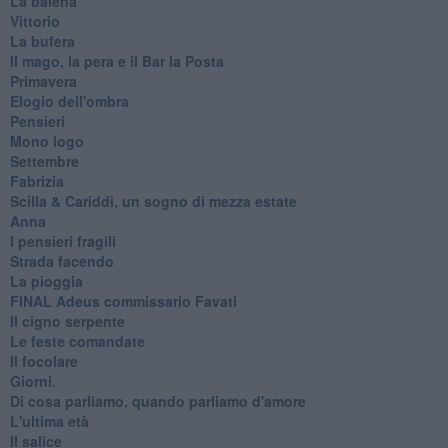
La balena
Vittorio
La bufera
Il mago, la pera e il Bar la Posta
Primavera
Elogio dell'ombra
Pensieri
Mono logo
Settembre
Fabrizia
​Scilla & Cariddi, un sogno di mezza estate
Anna
I pensieri fragili
Strada facendo
La pioggia
FINAL Adeus commissario Favati
Il cigno serpente
Le feste comandate
Il focolare
Giorni.
Di cosa parliamo, quando parliamo d'amore
L'ultima età
Il salice