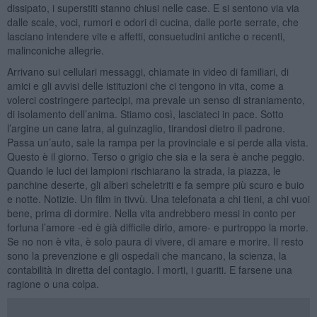
dissipato, i superstiti stanno chiusi nelle case. E si sentono via via
dalle scale, voci, rumori e odori di cucina, dalle porte serrate, che
lasciano intendere vite e affetti, consuetudini antiche o recenti,
malinconiche allegrie.
Arrivano sui cellulari messaggi, chiamate in video di familiari, di
amici e gli avvisi delle istituzioni che ci tengono in vita, come a
volerci costringere partecipi, ma prevale un senso di straniamento,
di isolamento dell’anima. Stiamo così, lasciateci in pace. Sotto
l’argine un cane latra, al guinzaglio, tirandosi dietro il padrone.
Passa un’auto, sale la rampa per la provinciale e si perde alla vista.
Questo è il giorno. Terso o grigio che sia e la sera è anche peggio.
Quando le luci dei lampioni rischiarano la strada, la piazza, le
panchine deserte, gli alberi scheletriti e fa sempre più scuro e buio
e notte. Notizie. Un film in tivvù. Una telefonata a chi tieni, a chi vuoi
bene, prima di dormire. Nella vita andrebbero messi in conto per
fortuna l’amore -ed è già difficile dirlo, amore- e purtroppo la morte.
Se no non è vita, è solo paura di vivere, di amare e morire. Il resto
sono la prevenzione e gli ospedali che mancano, la scienza, la
contabilità in diretta del contagio. I morti, i guariti. E farsene una
ragione o una colpa.