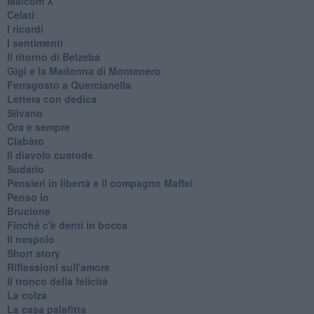
Malcom X
Celati
I ricordi
I sentimenti
Il ritorno di Belzeba
Gigi e la Madonna di Montenero
Ferragosto a Quercianella
Lettera con dedica
Silvano
Ora e sempre
Ciabàro
Il diavolo custode
Sudario
Pensieri in libertà e il compagno Maffei
Penso io
Brucione
Finché c'è denti in bocca
Il nespolo
Short story
Riflessioni sull'amore
Il tronco della felicità
La colza
La casa palafitta