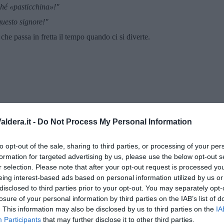
ch
é
«pasticchina
»!"
uesto signore!"
che passa in fretta il tempo quando ci si diverte.
ldera.it -
Do Not Process My Personal Information
to opt-out of the sale, sharing to third parties, or processing of your per
formation for targeted advertising by us, please use the below opt-out s
r selection. Please note that after your opt-out request is processed y
eing interest-based ads based on personal information utilized by us or
disclosed to third parties prior to your opt-out. You may separately opt-
losure of your personal information by third parties on the IAB’s list of
. This information may also be disclosed by us to third parties on the
IA
menica” di Marco Celati
Participants
that may further disclose it to other third parties.