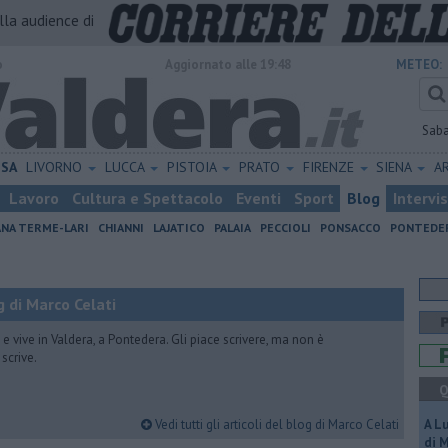
alla audience di
o
Aggiornato alle 19:48
METEO:
Sab
ISA
LIVORNO
LUCCA
PISTOIA
PRATO
FIRENZE
SIENA
A
Lavoro
Cultura e Spettacolo
Eventi
Sport
Blog
Intervi
ANA TERME-LARI
CHIANNI
LAJATICO
PALAIA
PECCIOLI
PONSACCO
PONTEDE
 di Marco Celati
vive in Valdera, a Pontedera. Gli piace scrivere, ma non è
scrive.
Q
Vedi tutti gli articoli del blog di Marco Celati
A L
di 