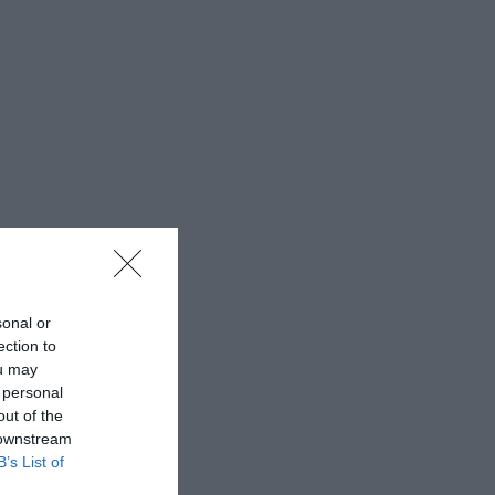
sonal or
ection to
ou may
 personal
out of the
 downstream
B’s List of