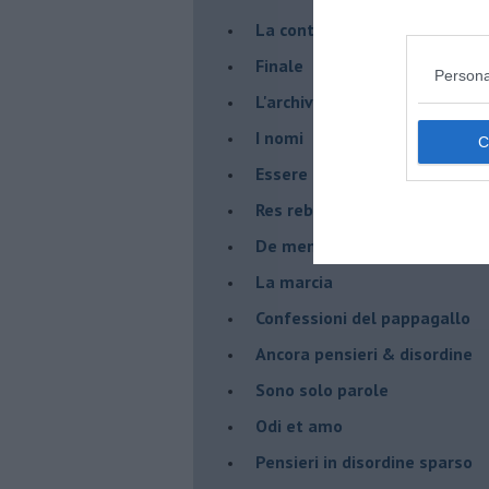
La controversia degli azzimi
Finale
Persona
L'archivio
I nomi
Essere
Res rebus
De mente
La marcia
Confessioni del pappagallo
Ancora pensieri & disordine
Sono solo parole
Odi et amo
Pensieri in disordine sparso