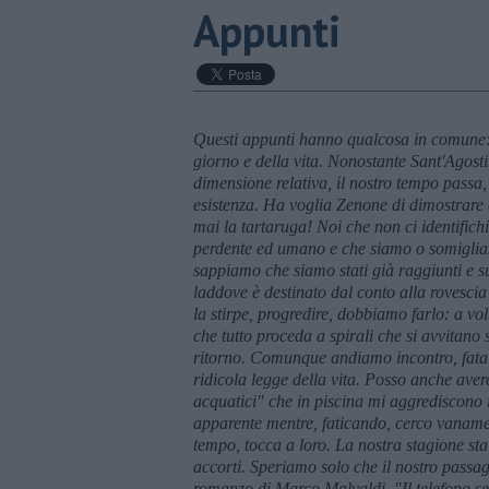
Appunti
Questi appunti hanno qualcosa in comune: h
giorno e della vita. Nonostante Sant'Agostin
dimensione relativa, il nostro tempo passa, i
esistenza. Ha voglia Zenone di dimostrare 
mai la tartaruga! Noi che non ci identifich
perdente ed umano e che siamo o somigliam
sappiamo che siamo stati gi
à raggiunti e s
laddove
è destinato dal conto alla rovescia
la stirpe, progredire, dobbiamo farlo: a vo
che tutto proceda a spirali che si avvitano su
ritorno. Comunque andiamo incontro, fata
ridicola legge della vita. Posso anche aver
acquatici" che in piscina mi aggrediscono 
apparente mentre, faticando, cerco vanamen
tempo, tocca a loro. La nostra stagione st
accorti. Speriamo solo che il nostro passag
romanzo di Marco Malvaldi, "Il telefono sen