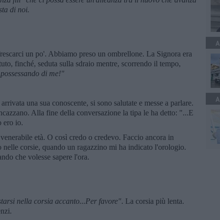
sta di noi.
A
frescarci un po'. Abbiamo preso un ombrellone. La Signora era
uto, finché, seduta sulla sdraio mentre, scorrendo il tempo,
impossessando di me!"
A
arrivata una sua conoscente, si sono salutate e messe a parlare.
cazzano. Alla fine della conversazione la tipa le ha detto: "...E
 ero io.
 venerabile età. O così credo o credevo. Faccio ancora in
 nelle corsie, quando un ragazzino mi ha indicato l'orologio.
ando che volesse sapere l'ora.
tarsi nella corsia accanto...Per favore"
. La corsia più lenta.
nzi.