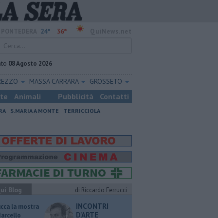
24°
36°
PONTEDERA
QuiNews.net
ato
08 Agosto 2026
REZZO
MASSA CARRARA
GROSSETO
ste
Animali
Pubblicità
Contatti
RA
S.MARIA A MONTE
TERRICCIOLA
ui Blog
di Riccardo Ferrucci
INCONTRI
ucca la mostra
D'ARTE
Marcello