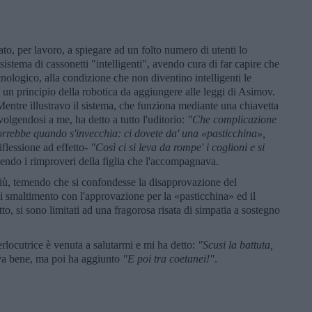
o, per lavoro, a spiegare ad un folto numero di utenti lo
sistema di cassonetti "intelligenti", avendo cura di far capire che
nologico, alla condizione che non diventino intelligenti le
un principio della robotica da aggiungere alle leggi di Asimov.
entre illustravo il sistema, che funziona mediante una chiavetta
volgendosi a me, ha detto a tutto l'uditorio:
"Che complicazione
 vorrebbe quando s'invecchia: ci dovete da' una
«pasticchina
»,
iflessione ad effetto-
"Cos
ì ci si leva da rompe' i coglioni e si
endo i rimproveri della figlia che l'accompagnava.
 più, temendo che si confondesse la disapprovazione del
i smaltimento con l'approvazione per la «pasticchina» ed il
, si sono limitati ad una fragorosa risata di simpatia a sostegno
terlocutrice è venuta a salutarmi e mi ha detto:
"Scusi la battuta,
ava bene, ma poi ha aggiunto
"E poi tra coetanei!"
.