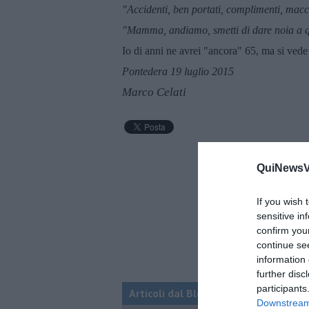
"Accidenti, ben portati, complimenti, mac
"Mamma, andiamo, smetti di dare noia a q
Io di anni ne avrei "ancora" 65, ma si vede 
Pontedera 19 luglio 2015
Marco Celati
QuiNewsVa
If you wish 
sensitive in
confirm you
continue se
information 
further disc
participants
Articoli dal Blog “Racconti della do
Downstream 