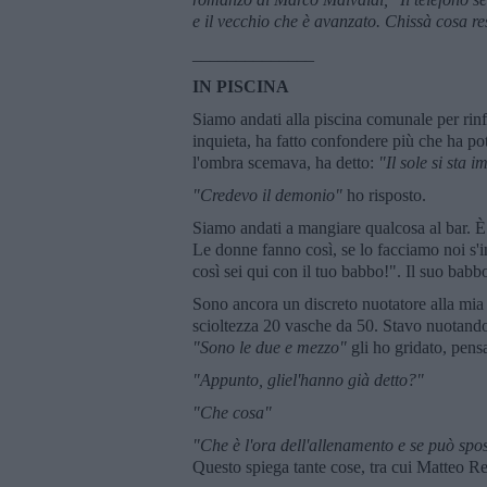
e il vecchio che
è avanzato. Chiss
à cosa re
______________
IN PISCINA
Siamo andati alla piscina comunale per rin
inquieta, ha fatto confondere più che ha pot
l'ombra scemava, ha detto:
"Il sole si sta 
"Credevo il demonio"
ho risposto.
Siamo andati a mangiare qualcosa al bar. È 
Le donne fanno così, se lo facciamo noi s'in
così sei qui con il tuo babbo!". Il suo babbo
Sono ancora un discreto nuotatore alla mia
scioltezza 20 vasche da 50. Stavo nuotando
"Sono le due e mezzo"
gli ho gridato, pens
"Appunto, gliel'hanno gi
à detto?"
"Che cosa"
"Che
è l'ora dell'allenamento e se pu
ò spos
Questo spiega tante cose, tra cui Matteo Re