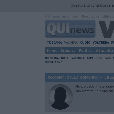
Questo sito contribuisce 
QUI
quotidiano online.
Percorso semplificat
TOSCANA
VALDERA
CUOIO
VOLTERRA
P
Home
Cronaca
Politica
Attualità
BIENTINA
BUTI
CALCINAIA
CAPANNOLI
CASCI
VICOPISANO
RACCONTI DELLA DOMENICA — il Blog
MARCO CELATI ha lavorato e 
uno scrittore. Solo uno che 