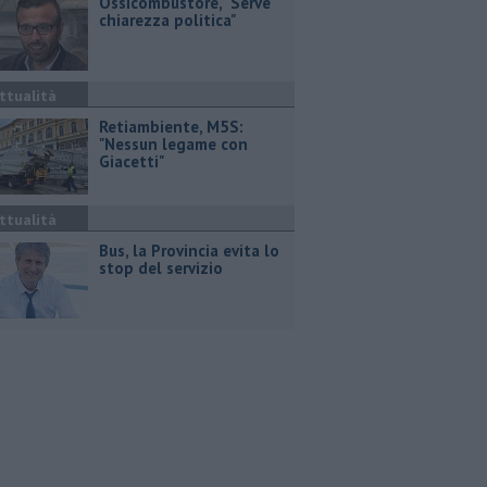
Ossicombustore, "Serve
chiarezza politica"
ttualità
Retiambiente, M5S:
"Nessun legame con
Giacetti"
ttualità
Bus, la Provincia evita lo
stop del servizio