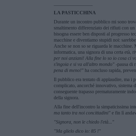
________________
LA PASTICCHINA
Durante un incontro pubblico mi sono trovat
smaltimento differenziato dei rifiuti con un 
bisogna essere ben disposti al progresso tec
macchine e diventiamo stupidi noi: sarebbe 
Anche se non so se riguarda le macchine. M
informatica, una signora di una certa età, ri
per noi anziani! Alla fine lo so io cosa ci
s'ingoia e si va all'altro mondo"
-pausa di r
pena di meno!"
ha concluso rapida, preven
Il pubblico era tentato di applaudire, ma i
complicato, ancorché innovativo, sistema d
conseguente trapasso prematuramente indotto
della signora.
Alla fine dell'incontro la simpaticissima in
ma tanto tra noi concittadini"
e fin lì and
"Signora, non le chiedo l'et
à..."
"Ma glielo dico io: 85 !"