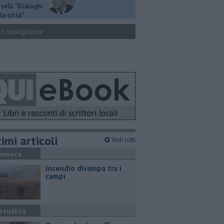
selli “Dialoghi
la città"
Condoglianze
imi articoli
Vedi tutti
ronaca
Incendio divampa tra i
campi
ttualità