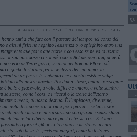
Scar
con 
QUI
DI MARCO CELATI - MARTEDÌ
28 LUGLIO 2015
ORE 14:49
anno tutti a che fare con il passare del tempo: nel corso del
o e alcuni fisici ne neghino l'esistenza o lo spieghino entro una
ndifferente alle fedi e alle teorie e con esso se ne va la nostra
con il suo paradosso che il pi
è veloce Achille non raggiunger
à
iamo certo nell'eroe greco, semmai nel troiano Ettore, pi
ù
o a quella tartaruga per la lentezza del cammino, lo
uperati da un pezzo. E sentiamo che il nostro esistere volge
 iniziato alla nostra nascita. Possiamo vivere, amare, proseguire
Ult
lte
è bello e piacevole, a volte difficile e amaro, a volte sembra
 se stesse, come i corsi e i ricorsi o le teorie dell'eterno
C
lmente o meno, al nostro destino.
È l'impietosa, divertente,
e un moto di rancore e di invidia per i giovani "velociraptor
i piedi mentre nuoto e mi sorpassano con grazia e senza sforzo
te di tenere loro dietro, ma
è giusto che sia cos
ì.
È il loro
a passando o forse
è gi
à passata e non ce ne siamo ancora
A
gio sia stato lieve. E speriamo magari, come ho letto nel
za fili" che ci possa essere un'alleanza tra il nuovo che avanza