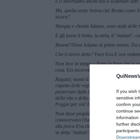
e ci divertiamo anche noi a scatenare altri
Ma, quella serpe botraccia! Brutta come il
sicura?
Mangia e chetati Adamo, sono stufa delle tu
E gli porse il frutto, la mela, il "malum", 
Buona!
Disse Adamo al primo morso. Da qu
Che ti avevo detto?
Fece Eva
E ora vediam
Non fece in tempo a finire la frase che la v
cosa. Era incavolato nero.
QuiNewsVa
Ragazzi,
tuonò il Principale,
ve l'avevo dett
rispetto delle regole, sembra di essere in I
If you wish 
preservare dalle incombenze tragiche del m
della vita e della morte, del bene e del male
sensitive in
Peggio per voi! L'avete voluta la biciclett
confirm you
continue se
Non disse proprio così secondo la Genesi,
information 
conoscevano l'Italia, però un po' all'italia
further disc
alla
porca Eva
che dette colpa all'infido se
participants
se detta "malum".Del resto, quel diavolo di
Downstream 