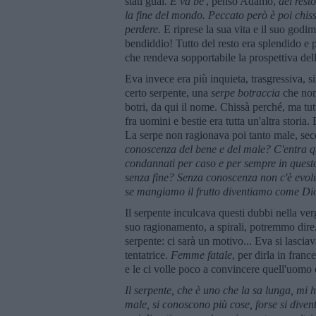
stati guai.
E va be
', pensò Adamo,
del rest
la fine del mondo. Peccato però è poi chis
perdere.
E riprese la sua vita e il suo godi
bendiddio! Tutto del resto era splendido e p
che rendeva sopportabile la prospettiva dell'
Eva invece era più inquieta, trasgressiva, s
certo serpente, una
serpe botraccia
che non 
botri, da qui il nome. Chissà perché, ma tutt
fra uomini e bestie era tutta un'altra storia.
La serpe non ragionava poi tanto male, s
conoscenza del bene e del male? C'entra qu
condannati per caso e per sempre in questo 
senza fine? Senza conoscenza non c'è evolu
se mangiamo il frutto diventiamo come Dio,
Il serpente inculcava questi dubbi nella verg
suo ragionamento, a spirali, potremmo dire
serpente: ci sarà un motivo... Eva si lasciav
tentatrice.
Femme fatale
, per dirla in fran
e le ci volle poco a convincere quell'uomo 
Il serpente, che è uno che la sa lunga, mi h
male, si conoscono più cose, forse si diventa