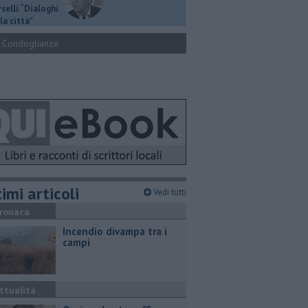
selli “Dialoghi
la città"
Condoglianze
imi articoli
Vedi tutti
ronaca
Incendio divampa tra i
campi
ttualità