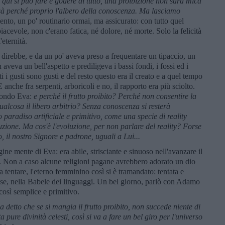
o qui si può fare e godere di tutto, una proibizione non sarà mica
sà perché proprio l'albero della conoscenza. Ma lasciamo
mento, un po' routinario ormai, ma assicurato: con tutto quel
iacevole, non c'erano fatica, né dolore, né morte. Solo la felicità
eternità.
i direbbe, e da un po' aveva preso a frequentare un tipaccio, un
aveva un bell'aspetto e prediligeva i bassi fondi, i fossi ed i
i i gusti sono gusti e del resto questo era il creato e a quel tempo
 E anche fra serpenti, arboricoli e no, il rapporto era più sciolto.
econdo Eva:
e perché il frutto proibito? Perché non consentire la
alcosa il libero arbitrio? Senza conoscenza si resterà
paradiso artificiale e primitivo, come una specie di reality
zione. Ma cos'è l'evoluzione, per non parlare del reality? Forse
 il nostro Signore e padrone, uguali a Lui...
ine mente di Eva: era abile, strisciante e sinuoso nell'avanzare il
. Non a caso alcune religioni pagane avrebbero adorato un dio
a tentare, l'eterno femminino così si è tramandato: tentata e
cese, nella Babele dei linguaggi. Un bel giorno, parlò con Adamo
così semplice e primitivo.
a detto che se si mangia il frutto proibito, non succede niente di
 pure divinità celesti, così si va a fare un bel giro per l'universo