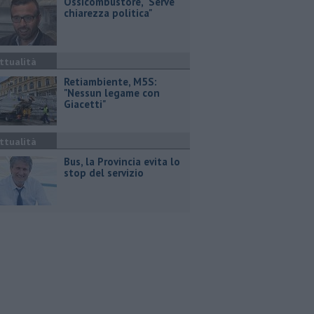
Ossicombustore, "Serve
chiarezza politica"
ttualità
Retiambiente, M5S:
"Nessun legame con
Giacetti"
ttualità
Bus, la Provincia evita lo
stop del servizio