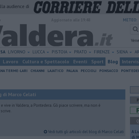
alla audience di
o
Aggiornato alle 19:48
METEO:
Vene
ISA
LIVORNO
LUCCA
PISTOIA
PRATO
FIRENZE
SIENA
A
Lavoro
Cultura e Spettacolo
Eventi
Sport
Blog
Intervi
ANA TERME-LARI
CHIANNI
LAJATICO
PALAIA
PECCIOLI
PONSACCO
PONTEDE
 di Marco Celati
vive in Valdera, a Pontedera. Gli piace scrivere, ma non è
scrive.
Q
Vedi tutti gli articoli del blog di Marco Celati
A L
di 