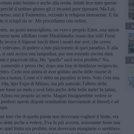
enuto tutto benino e anche alla svelta. Infatti fece tutto questo
 perché il settimo giorno gli ci incastrò pure riposarsi. Ma Lui,
terno, anzi il Padreterno, secondo le religioni monoteiste. E fin
 noto si sciupò da se'. Ma procediamo con ordine.
A
tre, un posto meraviglioso, un vero e proprio Eden, una specie
mmeno tanto affollato come Mirabilandia: erano due soli! Forse
 invece il Signore lasciò liberi i nostri due eroi, che aveva
he volevano, di godere a loro piacimento di quel paradiso. E alla
si sarà accesa una lampadina, pur non essendo ancora stata
nte e piacevole idea.
Ma "quello" sarà mica proibito?
No,
A
a consentito e penso che, dopo una fase di timidezze reciproche,
entro. Certo non prima di aver goduto anche delle risorse di
siaca natura. Come si è detto un paradiso in terra. Solo c'era una
 vita, tipo Expo di Milano, ma più naturale: l'albero della
e fosse un melo e avrà fatto anche delle belle mele! In latino,
 Allora era proprio un melo. Magari bisognerebbe vedere se
perdere: queste dispute nominaliste riserviamole ai filosofi e ad
dopo.
e loro che di quella pianta non dovevano cogliere il frutto, era
o dette anche a vedere, Eva fu più accorta, nonostante fosse una
le: quel frutto era proibito, non dovevano mangiarne o sarebbero