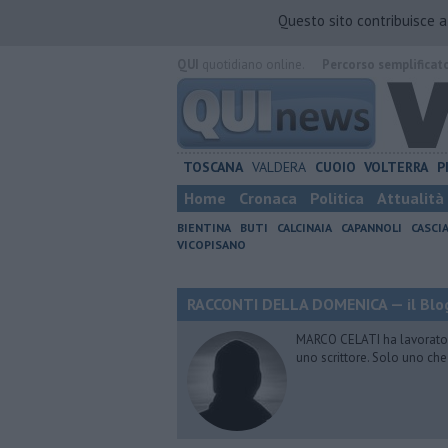
Questo sito contribuisce 
QUI
quotidiano online.
Percorso semplificat
TOSCANA
VALDERA
CUOIO
VOLTERRA
P
Home
Cronaca
Politica
Attualità
BIENTINA
BUTI
CALCINAIA
CAPANNOLI
CASCI
VICOPISANO
RACCONTI DELLA DOMENICA — il Blog
MARCO CELATI ha lavorato e 
uno scrittore. Solo uno che 