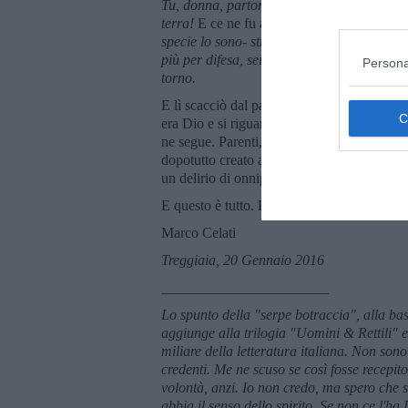
Tu, donna, partorirai con gran dolore e tu
terra!
E ce ne fu anche per il serpente.
E tu
specie lo sono- striscerai sempre per terra, l
più per difesa, sei pur sempre una mia crea
Persona
torno.
E lì scacciò dal paradiso terrestre, li mand
era Dio e si riguardò. E fu così che dive
ne segue. Parenti, serpenti, guarda caso. E
dopotutto creato a immagine e somiglianza de
un delirio di onnipotenza. Fino ai giorni nost
E questo è tutto. E tutto per colpa o merito
Marco Celati
Treggiaia, 20 Gennaio 2016
_______________________
Lo spunto della "serpe botraccia", alla bas
aggiunge alla trilogia "Uomini & Rettili" e 
miliare della letteratura italiana. Non sono
credenti. Me ne scuso se così fosse recepito
volontà, anzi. Io non credo, ma spero che s
abbia il senso dello spirito. Se non ce l'ha 