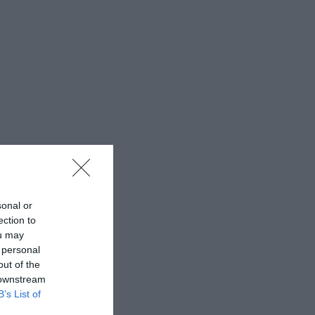
sonal or
ection to
ou may
 personal
out of the
 downstream
B’s List of