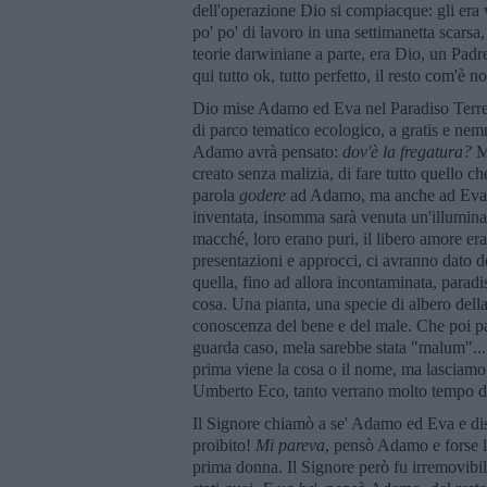
dell'operazione Dio si compiacque: gli era v
po' po' di lavoro in una settimanetta scarsa,
teorie darwiniane a parte, era Dio, un Padre
qui tutto ok, tutto perfetto, il resto com'è
Dio mise Adamo ed Eva nel Paradiso Terres
di parco tematico ecologico, a gratis e ne
Adamo avrà pensato:
dov'è la fregatura?
Ma
creato senza malizia, di fare tutto quello c
parola
godere
ad Adamo, ma anche ad Eva, 
inventata, insomma sarà venuta un'illumina
macché, loro erano puri, il libero amore er
presentazioni e approcci, ci avranno dato d
quella, fino ad allora incontaminata, paradi
cosa. Una pianta, una specie di albero della
conoscenza del bene e del male. Che poi par
guarda caso, mela sarebbe stata "malum"...
prima viene la cosa o il nome, ma lasciamo 
Umberto Eco, tanto verrano molto tempo 
Il Signore chiamò a se' Adamo ed Eva e diss
proibito!
Mi pareva
, pensò Adamo e forse l
prima donna. Il Signore però fu irremovibi