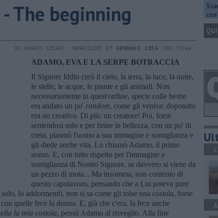
i - The beginning
Scar
con 
QUI
DI MARCO CELATI - MERCOLEDÌ
27 GENNAIO 2016
ORE 10:44
ADAMO, EVA E LA SERPE BOTRACCIA
Il Signore Iddio creò il cielo, la terra, la luce, la notte,
le stelle, le acque, le piante e gli animali. Non
necessariamente in quest'ordine, specie colle bestie
era andato un po'
random
, come gli veniva: dopotutto
era un creativo. Di più: un creatore! Poi, forse
sentendosi solo e per finire in bellezza, con un po' di
Ult
creta, plasmò l'uomo a sua immagine e somiglianza e
gli diede anche vita. Lo chiamò Adamo, il primo
C
uomo. E, con tutto rispetto per l'immagine e
somiglianza di Nostro Signore, se davvero si viene da
un pezzo di mota... Ma insomma, non contento di
questo capolavoro, pensando che a Lui poteva pure
 solo, lo addormentò, non si sa come gli tolse una costola, forse
con quelle fece la donna. E, già che c'era, la fece anche
A
ella la mia costola
, pensò Adamo al risveglio. Alla fine