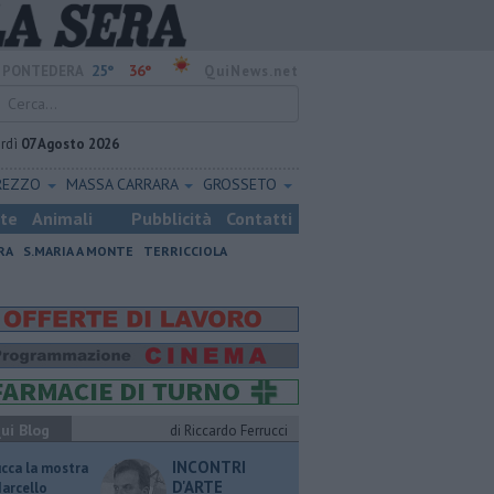
25°
36°
PONTEDERA
QuiNews.net
rdì
07 Agosto 2026
REZZO
MASSA CARRARA
GROSSETO
ste
Animali
Pubblicità
Contatti
RA
S.MARIA A MONTE
TERRICCIOLA
ui Blog
di Riccardo Ferrucci
INCONTRI
ucca la mostra
D'ARTE
Marcello