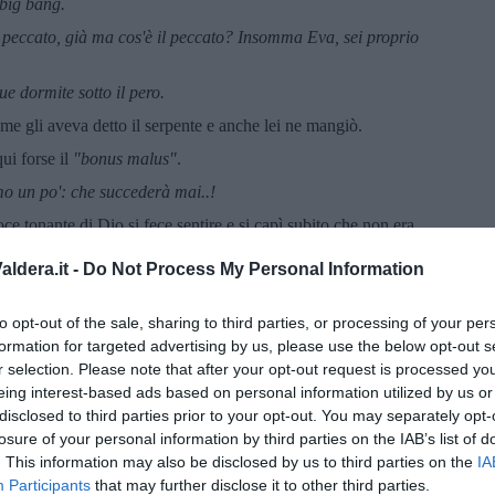
 big bang.
 peccato, già ma cos'è il peccato? Insomma Eva, sei proprio
e dormite sotto il pero.
come gli aveva detto il serpente e anche lei ne mangiò.
i forse il
"bonus malus"
.
o un po': che succederà mai..!
oce tonante di Dio si fece sentire e si capì subito che non era
ldera.it -
Do Not Process My Personal Information
o: tutto sì, ma quel frutto no. Non c'è mai verso di ottenere il
talia! Ma che ne sapete voi dell'Italia?! Vi avevo voluto
to opt-out of the sale, sharing to third parties, or processing of your per
ondo, dalle guerre, dalla fame e dalla sete, dalle complessità
, dell'amore e dell'odio, dandovi solo la vita, il bene e l'amore.
formation for targeted advertising by us, please use the below opt-out s
a? Ora pedalate! Ma che ne sapete voi della bicicletta?!
r selection. Please note that after your opt-out request is processed y
eing interest-based ads based on personal information utilized by us or
 ma il senso fu quello, purtroppo.Adamo ed Eva non
disclosed to third parties prior to your opt-out. You may separately opt-
na, ma tutto il mondo è paese, il coraggioso Adamo dette colpa
losure of your personal information by third parties on the IAB’s list of
rpente che se la prese, la colpa, non potendola dare alla mela, pur
. This information may also be disclosed by us to third parties on the
IA
 un serpe, era proprio ciò che voleva.
Participants
that may further disclose it to other third parties.