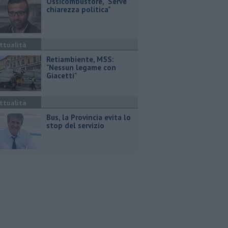
Ossicombustore, "Serve
chiarezza politica"
ttualità
Retiambiente, M5S:
"Nessun legame con
Giacetti"
ttualità
Bus, la Provincia evita lo
stop del servizio