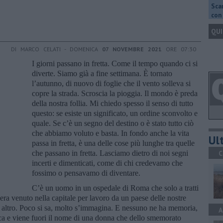
Scar
con 
QUI
DI MARCO CELATI - DOMENICA
07 NOVEMBRE 2021
ORE 07:30
I giorni passano in fretta. Come il tempo quando ci si
diverte. Siamo già a fine settimana. È tornato
l’autunno, di nuovo di foglie che il vento solleva si
copre la strada. Scroscia la pioggia. Il mondo è preda
della nostra follia. Mi chiedo spesso il senso di tutto
questo: se esiste un significato, un ordine sconvolto e
quale. Se c’è un segno del destino o è stato tutto ciò
che abbiamo voluto e basta. In fondo anche la vita
Ult
passa in fretta, è una delle cose più lunghe tra quelle
che passano in fretta. Lasciamo dietro di noi segni
C
incerti e dimenticati, come di chi credevamo che
fossimo o pensavamo di diventare.
C’è un uomo in un ospedale di Roma che solo a tratti
e era venuto nella capitale per lavoro da un paese delle nostre
e altro. Poco si sa, molto s’immagina. E nessuno ne ha memoria,
A
nica e viene fuori il nome di una donna che dello smemorato