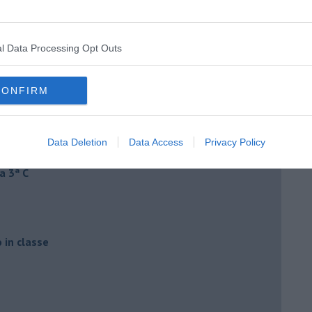
l Data Processing Opt Outs
CONFIRM
Data Deletion
Data Access
Privacy Policy
a 3ª C
o in classe