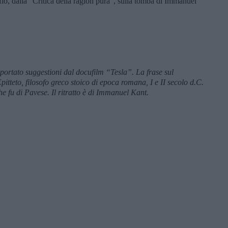
affio, dalla “Critica della ragion pura”, sulla tomba di Immanuel
riportato suggestioni dal docufilm “Tesla”. La frase sul
itteto, filosofo greco stoico di epoca romana, I e II secolo d.C.
he fu di Pavese. Il ritratto è di Immanuel Kant.