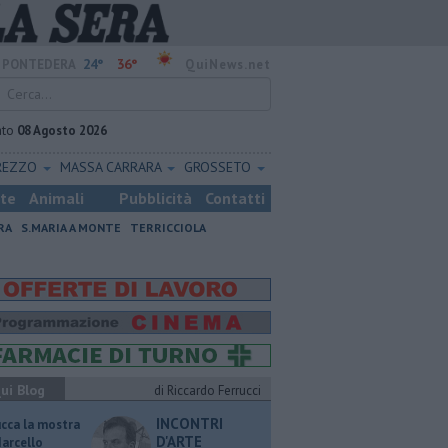
24°
36°
PONTEDERA
QuiNews.net
ato
08 Agosto 2026
REZZO
MASSA CARRARA
GROSSETO
ste
Animali
Pubblicità
Contatti
RA
S.MARIA A MONTE
TERRICCIOLA
ui Blog
di Riccardo Ferrucci
INCONTRI
ucca la mostra
D'ARTE
Marcello