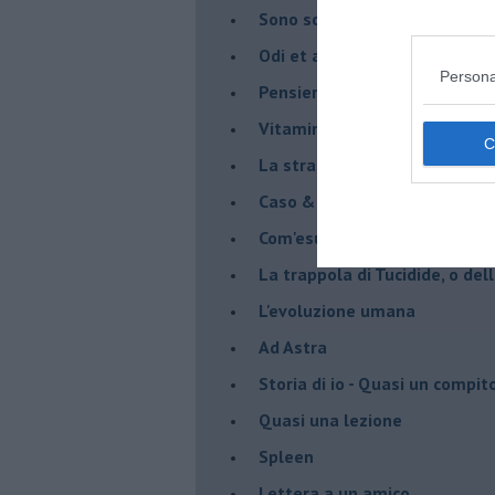
Sono solo parole
Odi et amo
Persona
Pensieri in disordine sparso
Vitamina D
La strada
Caso & cambiamento
Com'esuli pensieri
La trappola di Tucidide, o dell
L'evoluzione umana
Ad Astra
Storia di io - Quasi un compit
Quasi una lezione
Spleen
Lettera a un amico