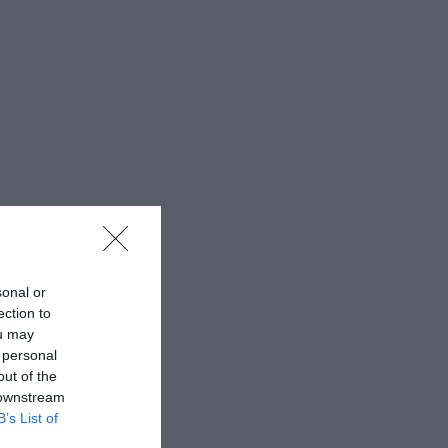
sonal or
ection to
ou may
 personal
out of the
 downstream
B’s List of