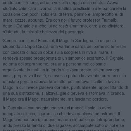
crude con il limone, ad una velocità doppia della nostra. Aveva
studiato chimica a Livorno: la mattina prestissimo alle bancarelle la
colazione con pochi soldi era, di terra, panino e lampredotto e, di
mare, cozze, appunto. Era con noi il futuro professor Fiumalbi,
detto il Cignale e anche lui ne restò ammirato, oltre a condividere,
s'intende, la mirabile bellezza del paesaggio.
Sempre con il prof Fiumalbi, il Mago in Sardegna, in un posto
stupendo a Capo Caccia, una variante sarda del paradiso terrestre
con cascata di acqua dolce sulla scogliera in riva al mare, si
rendeva spesso protagonista di un simpatico siparietto. Il Cignale,
ad onta del soprannome, era una persona meticolosa e
organizzata: la mattina in tenda si alzava presto, sistemava ogni
cosa, preparava il caffè, se avesse potuto lo avrebbe pure raccolto
e tostato perché sapeva fare tutto, poi metteva il caffè in tavola. Il
Mago, a cui invece piaceva dormire, puntualmente, approfittando di
una sua distrazione, si alzava, glielo beveva e ritornava in branda.
Il Mago era il Mago, naturalmente, ma lasciamo perdere.
In Capraia al campeggio una sera ci mancò il sale, io avrei
mangiato sciocco, figurarsi se chiedevo qualcosa ad estranei. Il
Mago che non era un adone, ma era simpatico ed intraprendente,
andò presso la tenda di due ragazze, accampate sotto di noi e se
lo fece dare. Erano due milanesi e la mattina dopo andammo al