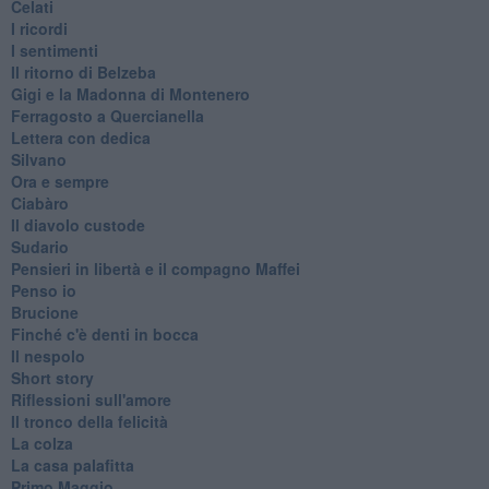
Celati
I ricordi
I sentimenti
Il ritorno di Belzeba
Gigi e la Madonna di Montenero
Ferragosto a Quercianella
Lettera con dedica
Silvano
Ora e sempre
Ciabàro
Il diavolo custode
Sudario
Pensieri in libertà e il compagno Maffei
Penso io
Brucione
Finché c'è denti in bocca
Il nespolo
Short story
Riflessioni sull'amore
Il tronco della felicità
La colza
La casa palafitta
Primo Maggio