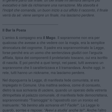
evocativo e tale da richiamare una narrazione. Ma stavolta
è
l'incipit che comanda, un buon inizio a cui affido il racconto, il finale
verr
à da s
é: viene sempre un finale, ma lasciamo perdere.
____________________________
Il Bar la Posta
L'amico & compagno era
il Mago
. Il soprannome non era per
qualcosa che avesse a che vedere con la magia, era la semplice
stroncatura del cognome. Il padre era soprannominato la Legge,
forse perché era un uomo che sentenziava giudizi con l'arguzia
affilata, tipica dei componenti il proletariato toscano, cui era iscritto
di nascita. E poi perché a quei tempi, nei paesi, tutti avevano un
soprannome che li caratterizzava e li tramandava. Anche oggi, in
rete, tutti hanno un nickname, ma lasciamo perdere.
Nel dopoguerra la Legge, di manifesta fede comunista, si era
impiegato in Comune. Una mattina sedeva, come di consueto,
dietro la sua scrivania di usciere, quando un operaio della vetreria
dirimpettaia al palazzo comunale, di manifesta fede democristiana,
soprannominato "Tramoggia" lo l'apostrofò con un ironico ed
insinuante:
"Va benino alla scrivania eh? Facile!"
. La Legge lo
guardò, sorrise e rispose:
"Avevi a studia' anche te!"
. Anche l'altro