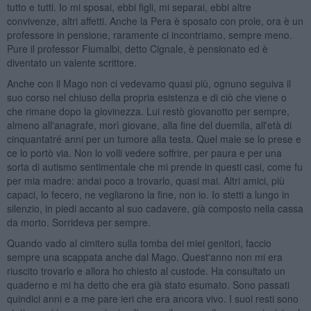
tutto e tutti. Io mi sposai, ebbi figli, mi separai, ebbi altre
convivenze, altri affetti. Anche la Pera è sposato con prole, ora è un
professore in pensione, raramente ci incontriamo, sempre meno.
Pure il professor Fiumalbi, detto Cignale, è pensionato ed è
diventato un valente scrittore.
Anche con il Mago non ci vedevamo quasi più, ognuno seguiva il
suo corso nel chiuso della propria esistenza e di ciò che viene o
che rimane dopo la giovinezza. Lui restò giovanotto per sempre,
almeno all'anagrafe, morì giovane, alla fine del duemila, all'età di
cinquantatré anni per un tumore alla testa. Quel male se lo prese e
ce lo portò via. Non lo volli vedere soffrire, per paura e per una
sorta di autismo sentimentale che mi prende in questi casi, come fu
per mia madre: andai poco a trovarlo, quasi mai. Altri amici, più
capaci, lo fecero, ne vegliarono la fine, non io. Io stetti a lungo in
silenzio, in piedi accanto al suo cadavere, già composto nella cassa
da morto. Sorrideva per sempre.
Quando vado al cimitero sulla tomba dei miei genitori, faccio
sempre una scappata anche dal Mago. Quest'anno non mi era
riuscito trovarlo e allora ho chiesto al custode. Ha consultato un
quaderno e mi ha detto che era già stato esumato. Sono passati
quindici anni e a me pare ieri che era ancora vivo. I suoi resti sono