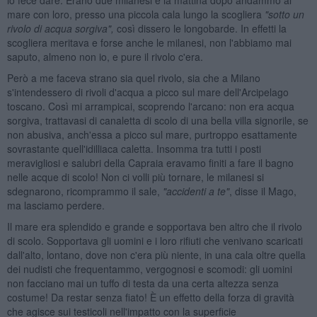
mare con loro, presso una piccola cala lungo la scogliera
"sotto un
rivolo di acqua sorgiva",
così dissero le longobarde. In effetti la
scogliera meritava e forse anche le milanesi, non l'abbiamo mai
saputo, almeno non io, e pure il rivolo c'era.
Però a me faceva strano sia quel rivolo, sia che a Milano
s'intendessero di rivoli d'acqua a picco sul mare dell'Arcipelago
toscano. Così mi arrampicai, scoprendo l'arcano: non era acqua
sorgiva, trattavasi di canaletta di scolo di una bella villa signorile, se
non abusiva, anch'essa a picco sul mare, purtroppo esattamente
sovrastante quell'idilliaca caletta. Insomma tra tutti i posti
meravigliosi e salubri della Capraia eravamo finiti a fare il bagno
nelle acque di scolo! Non ci volli più tornare, le milanesi si
sdegnarono, ricomprammo il sale,
"accidenti a te"
, disse il Mago,
ma lasciamo perdere.
Il mare era splendido e grande e sopportava ben altro che il rivolo
di scolo. Sopportava gli uomini e i loro rifiuti che venivano scaricati
dall'alto, lontano, dove non c'era più niente, in una cala oltre quella
dei nudisti che frequentammo, vergognosi e scomodi: gli uomini
non facciano mai un tuffo di testa da una certa altezza senza
costume! Da restar senza fiato! È un effetto della forza di gravità
che agisce sui testicoli nell'impatto con la superficie