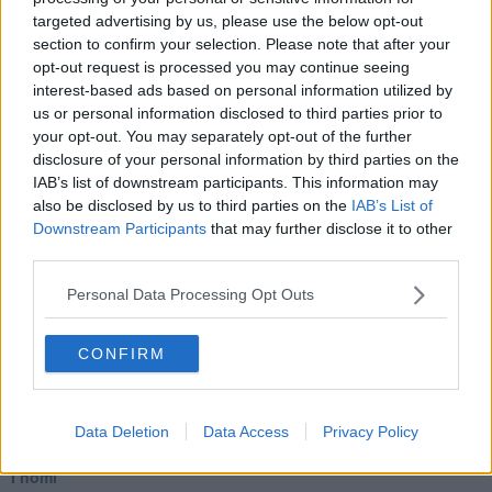
targeted advertising by us, please use the below opt-out
Pontedera 14 maggio 2015
section to confirm your selection. Please note that after your
Marco Celati
opt-out request is processed you may continue seeing
interest-based ads based on personal information utilized by
us or personal information disclosed to third parties prior to
your opt-out. You may separately opt-out of the further
disclosure of your personal information by third parties on the
IAB’s list of downstream participants. This information may
Se vuoi leggere le notizie principali della Toscana iscriviti alla
also be disclosed by us to third parties on the
IAB’s List of
Newsletter QUInews - ToscanaMedia.
Arriva gratis tutti i giorni
Downstream Participants
that may further disclose it to other
alle 20:00 direttamente nella tua casella di posta.
third parties.
Basta cliccare
QUI
Personal Data Processing Opt Outs
Ti potrebbe interessare anche:
CONFIRM
Articoli dal Blog “Racconti della domenica” di Marco Celati
Memorie dopo il big bang
La controversia degli azzimi
Finale
Data Deletion
Data Access
Privacy Policy
L'archivio
I nomi