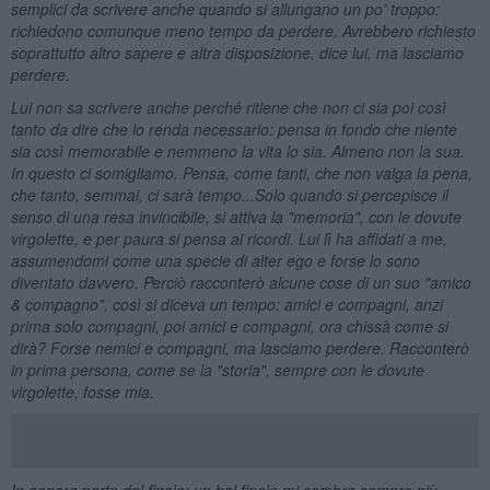
semplici da scrivere anche quando si allungano un po' troppo:
richiedono comunque meno tempo da perdere. Avrebbero richiesto
soprattutto altro sapere e altra disposizione, dice lui, ma lasciamo
perdere.
Lui non sa scrivere anche perch
é ritiene che non ci sia poi cos
ì
tanto da dire che lo renda necessario: pensa in fondo che niente
sia cos
ì memorabile e nemmeno la vita lo sia. Almeno non la sua.
In questo ci somigliamo. Pensa, come tanti, che non valga la pena,
che tanto, semmai, ci sar
à tempo...Solo quando si percepisce il
senso di una resa invincibile, si attiva la "memoria", con le dovute
virgolette, e per paura si pensa ai ricordi. Lui l
ì ha affidati a me,
assumendomi come una specie di alter ego e forse lo sono
diventato davvero. Perci
ò racconter
ò alcune cose di un suo "amico
& compagno", cos
ì si diceva un tempo: amici e compagni, anzi
prima solo compagni, poi amici e compagni, ora chiss
à come si
dir
à? Forse nemici e compagni, ma lasciamo perdere. Racconter
ò
in prima persona, come se la "storia", sempre con le dovute
virgolette, fosse mia.
In genere parto dal finale: un bel finale mi sembra sempre pi
ù