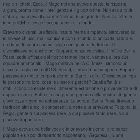
rise e si chetò. Ecco, il Mago nel dna aveva questo: la risposta
arguta, pronta come l'intelligenza e il giudizio fine. Non era alto di
statura, ma aveva il cuore e l'animo di un grande. Non so, oltre le
idee politiche, cosa ci accomunasse, in fondo.
Eravamo diversi: lui affabile, naturalmente simpatico, estroverso ed
io invece chiuso, malinconico e con un fondo di antipatia naturale,
un dono di natura che coltivavo con gusto e dedizione. Ci
diversificavamo anche per l'appartenenza calcistica. Il mitico Bar la
Posta, sede ufficiale del nostro tempo libero, vantava allora due
squadre amatoriali: il Mago militava nell'A.C. Mezzi, simbolo un
fiasco e io giocavo nell'U.S. Sonati, simbolo una campana. Eppure
passavamo molto tempo insieme: al Bar e in giro. Chissà cosa lega
le persone tra loro, cosa le unisce e perché? Quali affinità si
stabiliscono tra esistenze di differente estrazione o provenienza e di
opposta indole. Fatto sta che per un periodo della nostra sfuggente
giovinezza legammo abbastanza. La sera al Bar la Posta tiravamo
tardi con altri amici e conoscenti: a notte alta arrivavano Toppino, la
Regia, gente a cui piaceva bere, a cui piaceva tanto bere, a cui
piaceva troppo bere.
Il Mago aveva una bella voce e intonavano insieme le romanze
popolari e un po' di repertorio napoletano,
"Reginella"
,
"Luna