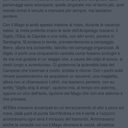
personaggi sono scomparsi, quelle zingarate non si fanno più, quel
mondo ormai è venuto a mancare per sempre, ma lasciamo
perdere.
Con il Mago si andò spesso insieme al mare, durante le vacanze
estive: la meta preferita erano le isole dell'Arcipelago toscano: il
Giglio, l'Elba, la Capraia e una volta, con altri amici, persino in
Sardegna. Si andava in tenda, prevalentemente a campeggio
libero, allora era consentito, talvolta nei campeggi organizzati. Al
Giglio ci portò una cinquecento caricata come fossimo profughi e
da me mal guidata in un viaggio che, a causa dei colpi di sonno, si
rivelò lungo e avventuroso. Ci godemmo la splendida baia del
Campese che traversai a nuoto: andata e ritorno. Con i pochi soldi
rimasti questionammo se acquistare un souvenir, una maglietta,
allora non si chiamavano t-shirt, ma lasciamo perdere, con su
scritto "Giglio ship & shop", opzione mia, al tempo ero astemio,
oppure un vino dell'isola, opzione del Mago che non era astemio e
che prevalse.
All'Elba eravamo accampati su un terrazzamento di olivi a picco sul
mare, dalle parti di punta Sant'Andrea e tra il verde e l'azzurro
ammiravamo ogni sera il miracolo del tramonto. Ammiravamo
anche la voracità con cui il Mago divorava le cozze, all'ostrica: