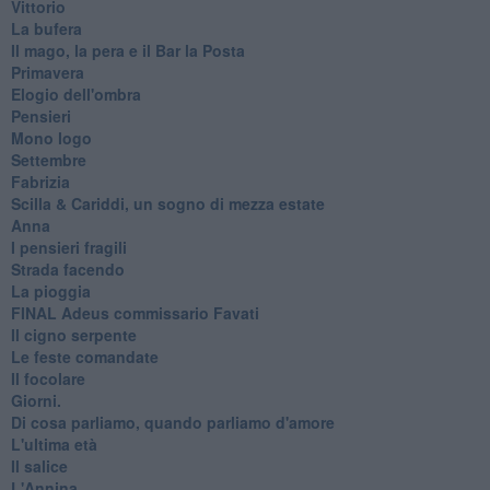
Vittorio
La bufera
Il mago, la pera e il Bar la Posta
Primavera
Elogio dell'ombra
Pensieri
Mono logo
Settembre
Fabrizia
​Scilla & Cariddi, un sogno di mezza estate
Anna
I pensieri fragili
Strada facendo
La pioggia
FINAL Adeus commissario Favati
Il cigno serpente
Le feste comandate
Il focolare
Giorni.
Di cosa parliamo, quando parliamo d'amore
L'ultima età
Il salice
L'Annina