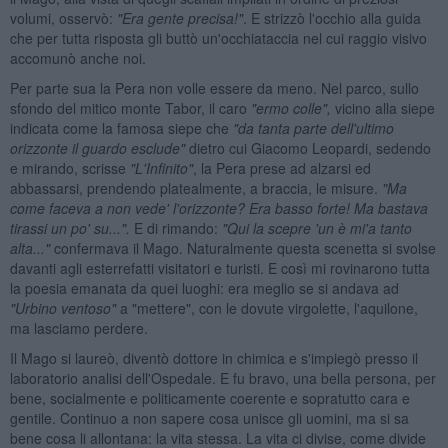
volumi, osservò:
"Era gente precisa!"
. E strizzò l'occhio alla guida
che per tutta risposta gli buttò un'occhiataccia nel cui raggio visivo
accomunò anche noi.
Per parte sua la Pera non volle essere da meno. Nel parco, sullo
sfondo del mitico monte Tabor, il caro
"ermo colle",
vicino alla siepe
indicata come la famosa siepe che
"da tanta parte dell'ultimo
orizzonte il guardo esclude"
dietro cui Giacomo Leopardi, sedendo
e mirando, scrisse
"L'Infinito"
, la Pera prese ad alzarsi ed
abbassarsi, prendendo platealmente, a braccia, le misure.
"Ma
come faceva a non vede' l'orizzonte? Era basso forte! Ma bastava
tirassi un po' su...".
E di rimando:
"Qui la scepre 'un
è mi'a tanto
alta..."
confermava il Mago. Naturalmente questa scenetta si svolse
davanti agli esterrefatti visitatori e turisti. E così mi rovinarono tutta
la poesia emanata da quei luoghi: era meglio se si andava ad
"Urbino ventoso"
a "mettere", con le dovute virgolette, l'aquilone,
ma lasciamo perdere.
Il Mago si laureò, diventò dottore in chimica e s'impiegò presso il
laboratorio analisi dell'Ospedale. E fu bravo, una bella persona, per
bene, socialmente e politicamente coerente e sopratutto cara e
gentile. Continuo a non sapere cosa unisce gli uomini, ma si sa
bene cosa li allontana: la vita stessa. La vita ci divise, come divide