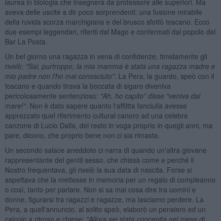
laurea in biologia che insegnerà da professore alle superiori. Ma
aveva delle uscite a dir poco sorprendenti: una fusione mirabile
della ruvida scorza marchigiana e del brusco sfottò toscano. Ecco
due esempi leggendari, riferiti dal Mago e confermati dal popolo del
Bar La Posta.
Un bel giorno una ragazza in vena di confidenze, timidamente gli
rivelò:
"Sai, purtroppo, la mia mamma
è stata una ragazza madre e
mio padre non l'ho mai conosciuto"
. La Pera, la guardo, speò con il
toscano e quando tirava la boccata di sigaro diveniva
pericolosamente sentenzioso:
"Ah, ho capito" disse "veniva dal
mare!"
. Non è dato sapere quanto l'afflitta fanciulla avesse
apprezzato quel riferimento cultural canoro ad una celebre
canzone di Lucio Dalla, del resto in voga proprio in quegli anni, ma
pare, dicono, che proprio bene non ci sia rimasta.
Un secondo salace aneddoto ci narra di quando un'altra giovane
rappresentante del gentil sesso, che chissà come e perché il
Nostro frequentava, gli rivelò la sua data di nascita. Forse si
aspettava che la mettesse in memoria per un regalo di compleanno
o così, tanto per parlare. Non si sa mai cosa dire tra uomini e
donne, figurarsi tra ragazzi e ragazze, ma lasciamo perdere. La
Pera, a quell'annuncio, al solito speò, elaborò un pensiero ed un
calcolo a ritroso e chiese:
"Allora sei stata concepita nel mese di