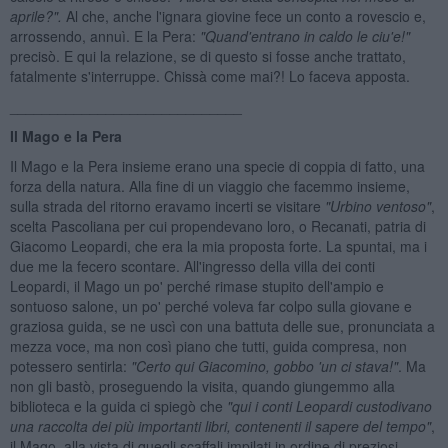
aprile?".
Al che, anche l'ignara giovine fece un conto a rovescio e,
arrossendo, annuì. E la Pera:
"Quand'entrano in caldo le ciu'e!"
precisò. E qui la relazione, se di questo si fosse anche trattato,
fatalmente s'interruppe. Chissà come mai?! Lo faceva apposta.
_____________________________
Il Mago e la Pera
Il Mago e la Pera insieme erano una specie di coppia di fatto, una
forza della natura. Alla fine di un viaggio che facemmo insieme,
sulla strada del ritorno eravamo incerti se visitare
"Urbino ventoso"
,
scelta Pascoliana per cui propendevano loro, o Recanati, patria di
Giacomo Leopardi, che era la mia proposta forte. La spuntai, ma i
due me la fecero scontare. All'ingresso della villa dei conti
Leopardi, il Mago un po' perché rimase stupito dell'ampio e
sontuoso salone, un po' perché voleva far colpo sulla giovane e
graziosa guida, se ne uscì con una battuta delle sue, pronunciata a
mezza voce, ma non così piano che tutti, guida compresa, non
potessero sentirla:
"Certo qui Giacomino, gobbo 'un ci stava!"
. Ma
non gli bastò, proseguendo la visita, quando giungemmo alla
biblioteca e la guida ci spiegò che
"qui i conti Leopardi custodivano
una raccolta dei pi
ù importanti libri, contenenti il sapere del tempo"
,
il Mago, alla vista di quegli scaffali impilati in ordine di preziosi