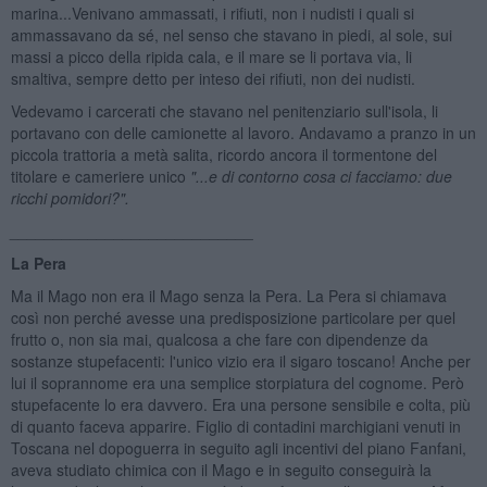
marina...Venivano ammassati, i rifiuti, non i nudisti i quali si
ammassavano da sé, nel senso che stavano in piedi, al sole, sui
massi a picco della ripida cala, e il mare se li portava via, li
smaltiva, sempre detto per inteso dei rifiuti, non dei nudisti.
Vedevamo i carcerati che stavano nel penitenziario sull'isola, li
portavano con delle camionette al lavoro. Andavamo a pranzo in un
piccola trattoria a metà salita, ricordo ancora il tormentone del
titolare e cameriere unico
"...e di contorno cosa ci facciamo: due
ricchi pomidori?".
____________________________
La Pera
Ma il Mago non era il Mago senza la Pera. La Pera si chiamava
così non perché avesse una predisposizione particolare per quel
frutto o, non sia mai, qualcosa a che fare con dipendenze da
sostanze stupefacenti: l'unico vizio era il sigaro toscano! Anche per
lui il soprannome era una semplice storpiatura del cognome. Però
stupefacente lo era davvero. Era una persone sensibile e colta, più
di quanto faceva apparire. Figlio di contadini marchigiani venuti in
Toscana nel dopoguerra in seguito agli incentivi del piano Fanfani,
aveva studiato chimica con il Mago e in seguito conseguirà la