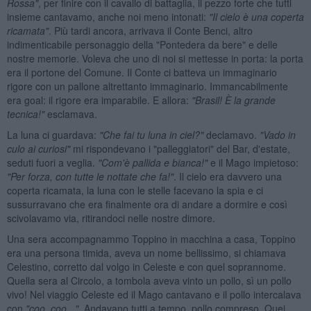
Rossa"
, per finire con il cavallo di battaglia, il pezzo forte che tutti
insieme cantavamo, anche noi meno intonati:
"Il cielo
è una coperta
ricamata"
. Più tardi ancora, arrivava il Conte Benci, altro
indimenticabile personaggio della "Pontedera da bere" e delle
nostre memorie. Voleva che uno di noi si mettesse in porta: la porta
era il portone del Comune. Il Conte ci batteva un immaginario
rigore con un pallone altrettanto immaginario. Immancabilmente
era goal: il rigore era imparabile. E allora:
"Brasil!
È la grande
tecnica!"
esclamava.
La luna ci guardava:
"Che fai tu luna in ciel?"
declamavo.
"Vado in
culo ai curiosi"
mi rispondevano i "palleggiatori" del Bar, d'estate,
seduti fuori a veglia.
"Com'
è pallida e bianca!"
e il Mago impietoso:
"Per forza, con tutte le nottate che fa!"
. Il cielo era davvero una
coperta ricamata, la luna con le stelle facevano la spia e ci
sussurravano che era finalmente ora di andare a dormire e così
scivolavamo via, ritirandoci nelle nostre dimore.
Una sera accompagnammo Toppino in macchina a casa, Toppino
era una persona timida, aveva un nome bellissimo, si chiamava
Celestino, corretto dal volgo in Celeste e con quel soprannome.
Quella sera al Circolo, a tombola aveva vinto un pollo, sì un pollo
vivo! Nel viaggio Celeste ed il Mago cantavano e il pollo intercalava
con
"coo, coo...".
Andavano tutti a tempo, pollo compreso. Quei