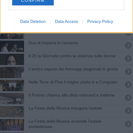
CONFIRM
Eletta la giunta della Camera di Commercio
Borse di studio in memoria di Fabrizio Pazzagli
Data Deletion
Data Access
Privacy Policy
Un’unica stagione di concerti per tutti i gusti
​Duo di Imperia in concerto
Il 25 la Giornata contro la violenza sulle donne
L'antico sapore dei formaggi stagionati in grotta
Nelle Terre di Pisa il miglior piatto è a Congusto
Il Premio chiama alla sfida ristoranti e trattorie
La Festa della Musica inaugura l'estate
La Festa della Musica accende l'estate
pontederese