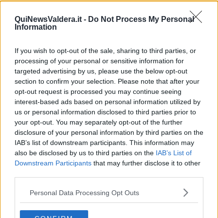
Torna il concorso "Passaggi d'arte"
QuiNewsValdera.it -
Do Not Process My Personal
Information
Duelli a colpi di nota per il Music Festival
If you wish to opt-out of the sale, sharing to third parties, or
Tutto pronto per lo SmallMovie Festival
processing of your personal or sensitive information for
targeted advertising by us, please use the below opt-out
Cinque concerti per prepararsi al Natale
section to confirm your selection. Please note that after your
opt-out request is processed you may continue seeing
​In…Canto d’estate a Pontedera
interest-based ads based on personal information utilized by
us or personal information disclosed to third parties prior to
La Festa del Commercio è anche SarÀbandA
your opt-out. You may separately opt-out of the further
disclosure of your personal information by third parties on the
Battesimo per il Distretto Rurale
IAB’s list of downstream participants. This information may
also be disclosed by us to third parties on the
IAB’s List of
In... canto di musica in piazza del Duomo
Downstream Participants
that may further disclose it to other
third parties.
Chiusi i battenti di "Passaggi d'arte"
Personal Data Processing Opt Outs
Natale tra le frazioni con mercatini e laboratori