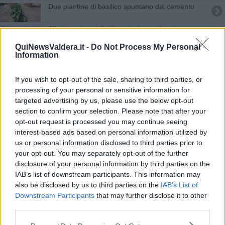
Due piantine di basilico spuntano dal cemento
Alluvione, i contributi cominciano ad arrivare
QuiNewsValdera.it -
Do Not Process My Personal
Duecento moto storiche al Museo Piaggio
Information
Muore imprenditore conosciuto nei cinema
If you wish to opt-out of the sale, sharing to third parties, or
toscani
processing of your personal or sensitive information for
In viaggio a Firenze con l'autonoleggio
targeted advertising by us, please use the below opt-out
section to confirm your selection. Please note that after your
Nel silenzio, in segreto
opt-out request is processed you may continue seeing
interest-based ads based on personal information utilized by
Foto storica
us or personal information disclosed to third parties prior to
your opt-out. You may separately opt-out of the further
Esplosione a Verona, le forze dell'ordine
disclosure of your personal information by third parties on the
omaggiano i tre Carabinieri
IAB’s list of downstream participants. This information may
Partiti per Norcia altri 2 vigili volontari
also be disclosed by us to third parties on the
IAB’s List of
Downstream Participants
that may further disclose it to other
third parties.
Il St. Jacob’s Choir in concerto a Assisi