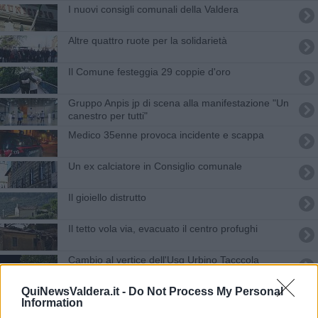
I nuovi consigli comunali della Valdera
Altre quattro ruote per la solidarietà
Il Comune festeggia 29 coppie d'oro
Gruppo Anpis jp di scena alla manifestazione "Un
canestro per tutti"
Medico 35enne provoca incidente e scappa
Un ex calciatore in Consiglio comunale
Il gioiello distrutto
Il tetto vola via, evacuato il centro profughi
Cambio al vertice dell'Usg Urbino Tacccola
QuiNewsValdera.it -
Do Not Process My Personal
Ferrucci ha già pronta la lista dei candidati
Information