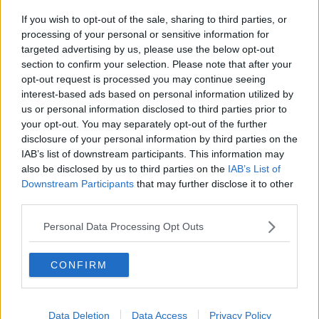
Basket Calcinaia pronto al via
If you wish to opt-out of the sale, sharing to third parties, or
processing of your personal or sensitive information for
​Benzina, gasolio, gpl, ecco dove risparmiare
targeted advertising by us, please use the below opt-out
section to confirm your selection. Please note that after your
​Benzina, gasolio, gpl, ecco dove risparmiare
opt-out request is processed you may continue seeing
interest-based ads based on personal information utilized by
​Benzina, gasolio, gpl, ecco dove risparmiare
us or personal information disclosed to third parties prior to
your opt-out. You may separately opt-out of the further
Il primo memorial Andrea Coscetti
disclosure of your personal information by third parties on the
IAB’s list of downstream participants. This information may
Le fab 4 dell'istituto "King" vanno alle nazionali
also be disclosed by us to third parties on the
IAB’s List of
Downstream Participants
that may further disclose it to other
Reti tagliate e rubate, vandali al campo sportivo
third parties.
Personal Data Processing Opt Outs
La Cna al rinnovo dei vertici
A tavola con le specialità del territorio
CONFIRM
Sul monte ferito torna a vivere il Chiesino
Data Deletion
Data Access
Privacy Policy
Pallacanestro Valdera, vittoria imponente in gara1