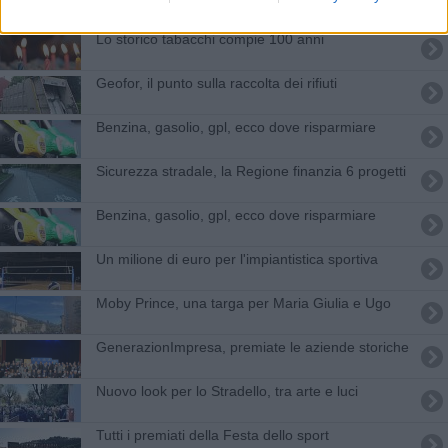
Lo storico tabacchi compie 100 anni
Geofor, il punto sulla raccolta dei rifiuti
​Benzina, gasolio, gpl, ecco dove risparmiare
Sicurezza stradale, la Regione finanzia 6 progetti
​Benzina, gasolio, gpl, ecco dove risparmiare
Un milione di euro per l'impiantistica sportiva
Moby Prince, una targa per Maria Giulia e Ugo
GenerazionImpresa, premiate le aziende storiche
Nuovo look per lo Stradello, tra arte e luci
Tutti i premiati della Festa dello sport