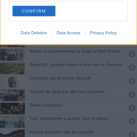
I vent'anni dell'Accademia Musicale Toscana
CONFIRM
Visite urgenti a due bambini, scatta teleconsulto
Data Deletion
Data Access
Privacy Policy
Settimana della menopausa nei consultori
Anche una pontederese in finale a Miss Mondo
Bellezz@, quindici milioni di euro per la Toscana
Colombai alla direzione del Lotti
Un'auto da dedicare alle cure palliative
Giuda il tanghero
Tute, mascherine e guanti, doni di valore
Ancora donazioni per gli ospedali