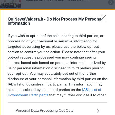
Premi alle migliori strutture ricettive
QuiNewsValdera.it -
Do Not Process My Personal
Il cadavere resta in obitorio per giorni
Information
Covid, terza dose vaccino per pazienti in dialisi
If you wish to opt-out of the sale, sharing to third parties, or
processing of your personal or sensitive information for
Una lapide alla casa natale di Vincenzo Galilei
targeted advertising by us, please use the below opt-out
section to confirm your selection. Please note that after your
Giornata dell'ostetrica, tanti gli appuntamenti
opt-out request is processed you may continue seeing
interest-based ads based on personal information utilized by
Covid, in provincia di Pisa 666 nuovi contagi
us or personal information disclosed to third parties prior to
your opt-out. You may separately opt-out of the further
disclosure of your personal information by third parties on the
Due mostre contro la violenza negli ospedali
IAB’s list of downstream participants. This information may
also be disclosed by us to third parties on the
IAB’s List of
Maturità, la carica dei 95 centisti
Downstream Participants
that may further disclose it to other
third parties.
Nonni informati e al passo coi tempi
Personal Data Processing Opt Outs
I nuovi consigli comunali della Valdera