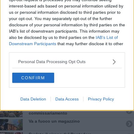
Agrivoltaico in Val di Cava, Trapani: "Bene la
Valutazione ambientale""
interest-based ads based on personal information utilized by
us or personal information disclosed to third parties prior to
Oltre 7mila euro a sostegno dei centri estivi
your opt-out. You may separately opt-out of the further
disclosure of your personal information by third parties on the
L'assessore regionale boccia
IAB’s list of downstream participants. This information may
l'ossicombustore
also be disclosed by us to third parties on the
IAB’s List of
Contro il Follonica Gavorrano la prima di
Downstream Participants
that may further disclose it to other
Coppa Italia
third parties.
Casa Cerretini, Fratelli d'Italia sta con la
famiglia
Personal Data Processing Opt Outs
Bus devastati dai vandali, "a rischio Valdera
Move"
CONFIRM
Misericordie Pisane, Novi confermato
presidente
Addio al dottor Massimo Campana, il
Data Deletion
Data Access
Privacy Policy
cordoglio
Retiambiente, il dopo Fortini e lo spettro del
commissariamento
Va a fuoco un magazzino