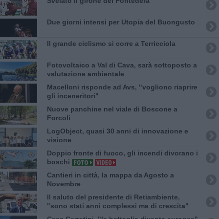
Svelato il girone del Pontedera
Due giorni intensi per Utopia del Buongusto
Il grande ciclismo si corre a Terricciola
Fotovoltaico a Val di Cava, sarà sottoposto a
valutazione ambientale
Macelloni risponde ad Avs, "vogliono riaprire
gli inceneritori"
Nuove panchine nel viale di Boscone a
Forcoli
LogObject, quasi 30 anni di innovazione e
visione
Doppio fronte di fuoco, gli incendi divorano i
boschi
Cantieri in città, la mappa da Agosto a
Novembre
Il saluto del presidente di Retiambiente,
"sono stati anni complessi ma di crescita"
Casa Cerretini, "la battaglia diventa europea"