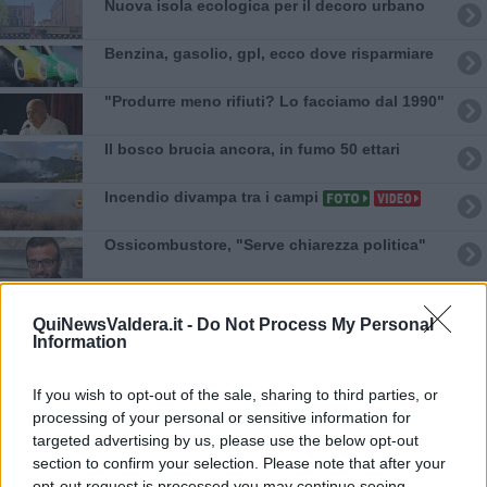
Nuova isola ecologica per il decoro urbano
​Benzina, gasolio, gpl, ecco dove risparmiare
"Produrre meno rifiuti? Lo facciamo dal 1990"
Il bosco brucia ancora, in fumo 50 ettari
Incendio divampa tra i campi
Ossicombustore, "Serve chiarezza politica"
Retiambiente, M5S: "Nessun legame con
Giacetti"
QuiNewsValdera.it -
Do Not Process My Personal
Information
Casa inagibile dopo il rogo nel rimessaggio
Musica, dibattiti e convivialità, torna la Festa
If you wish to opt-out of the sale, sharing to third parties, or
Rossa a Perignano
processing of your personal or sensitive information for
Lucia e la sua famiglia lasciano I Tigli dopo
targeted advertising by us, please use the below opt-out
30 anni
section to confirm your selection. Please note that after your
opt-out request is processed you may continue seeing