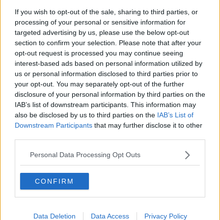
L'agricoltura è un settore fondamentale
If you wish to opt-out of the sale, sharing to third parties, or
processing of your personal or sensitive information for
L'agricoltura della zona in bella mostra a Expo
targeted advertising by us, please use the below opt-out
section to confirm your selection. Please note that after your
Maltempo, la vendemmia slitta a settembre
opt-out request is processed you may continue seeing
interest-based ads based on personal information utilized by
Battesimo per il Distretto Rurale
us or personal information disclosed to third parties prior to
your opt-out. You may separately opt-out of the further
La Festa del papero si incontra con l’arte
disclosure of your personal information by third parties on the
IAB’s list of downstream participants. This information may
Rinnovabili, Italia in ritardo, in Toscana bene
also be disclosed by us to third parties on the
IAB’s List of
geotermia e bioenergie
Downstream Participants
that may further disclose it to other
third parties.
Costituito il Gal Terre Etrusche, ora è realtà
Personal Data Processing Opt Outs
Cia Etruria, "Perse due aziende su tre in 30 anni"
Un premio Nobel a Pontedera
CONFIRM
​Imu agricola, via alla mobilitazione
Data Deletion
Data Access
Privacy Policy