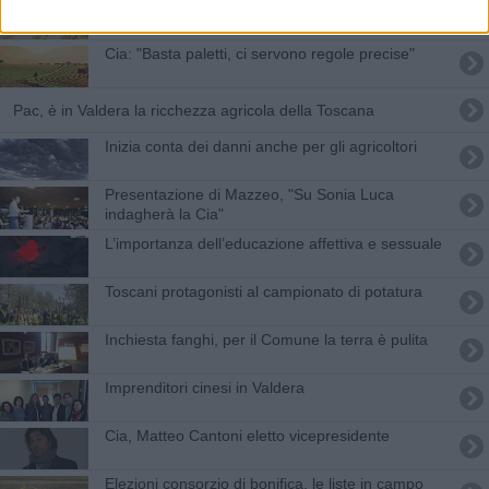
Il maltempo flagella l'agricoltura
Cia: "Basta paletti, ci servono regole precise"
Pac, è in Valdera la ricchezza agricola della Toscana
Inizia conta dei danni anche per gli agricoltori
Presentazione di Mazzeo, "Su Sonia Luca
indagherà la Cia"
​L’importanza dell’educazione affettiva e sessuale
Toscani protagonisti al campionato di potatura
Inchiesta fanghi, per il Comune la terra è pulita
Imprenditori cinesi in Valdera
​Cia, Matteo Cantoni eletto vicepresidente
Elezioni consorzio di bonifica, le liste in campo