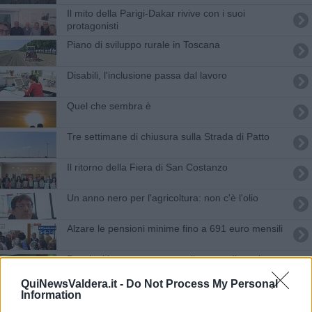
Il mito della Parigi-Dakar rivive con i suoi
protagonisti
Piano di sviluppo rurale in Toscana
Disabili, l'inclusione passa dal lavoro
Quel che sembra è
Tre settimane di chiusura sulla Strada di Patto
Il ritorno della Fiera di San Costanzo
Un anno nero per l'agricoltura: non c'è l'olio
Alzare le pensioni minime fino a 691 euro mensili
Pensioni basse: recuperare il potere d'acquisto
QuiNewsValdera.it -
Do Not Process My Personal
Fanghi, agricoltori si costituiscono parte civile
Information