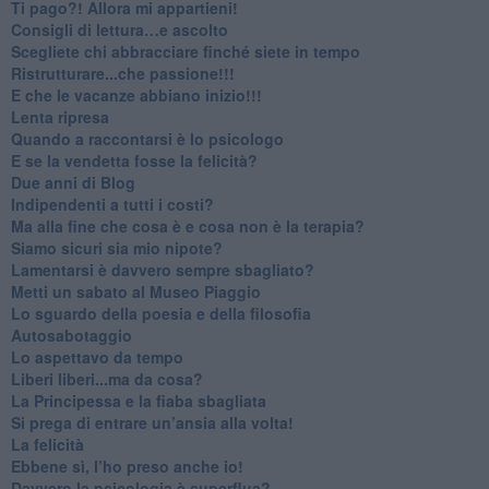
​Ti pago?! Allora mi appartieni!​
​Consigli di lettura…e ascolto
​Scegliete chi abbracciare finché siete in tempo
​Ristrutturare...che passione!!!
​E che le vacanze abbiano inizio!!!
​Lenta ripresa
​Quando a raccontarsi è lo psicologo
​E se la vendetta fosse la felicità?
​Due anni di Blog
​Indipendenti a tutti i costi?
​Ma alla fine che cosa è e cosa non è la terapia?
​Siamo sicuri sia mio nipote?
​Lamentarsi è davvero sempre sbagliato?
​Metti un sabato al Museo Piaggio
​Lo sguardo della poesia e della filosofia
Autosabotaggio
​Lo aspettavo da tempo
​Liberi liberi...ma da cosa?
​La Principessa e la fiaba sbagliata
Si prega di entrare un’ansia alla volta!
​La felicità
​Ebbene sì, l’ho preso anche io!
​Davvero la psicologia è superflua?