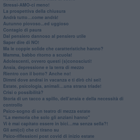
​Stressi-AMO-ci meno!
​La prospettiva della chiusura
​Andrà tutto…come andrà!
Autunno piovoso...ed uggioso
​Contagio di paura
​Dal pensiero dannoso al pensiero utile
​Saper dire di NO!
​Ma le coppie solide che caratteristiche hanno?
​Mamma, babbo ritorno a scuola!
Adolescenti, ovvero questi (s)conosciuti!
Ansia, depressione e la terra di mezzo
​Rientro con il botto? Anche no!
Dimmi dove andrai in vacanza e ti dirò chi sei!
​Estate, psicologia, animali…una strana triade!
​Crisi o possibilità?
​Storia di un tacco a spillo, dell’ansia e della necessità di
controllo
​Psico-sogno di un teatro di mezza estate
"La memoria che solo gli anziani hanno"
​Vi è mai capitato essere in bici…ma senza sella?!
​Gli ami(ci) che ci tirano su
Psico-riflessioni post covid di inizio estate