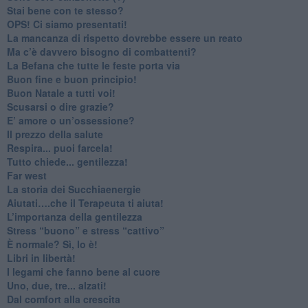
​Stai bene con te stesso?
​OPS! Ci siamo presentati!
​La mancanza di rispetto dovrebbe essere un reato
​Ma c’è davvero bisogno di combattenti?
​La Befana che tutte le feste porta via
Buon fine e buon principio!
​Buon Natale a tutti voi!
​Scusarsi o dire grazie?
​E’ amore o un’ossessione?
​Il prezzo della salute
​Respira... puoi farcela!
​Tutto chiede... gentilezza!
​Far west
​La storia dei Succhiaenergie
​Aiutati….che il Terapeuta ti aiuta!
​L’importanza della gentilezza
​Stress “buono” e stress “cattivo”
​È normale? Sì, lo è!
​Libri in libertà!
​I legami che fanno bene al cuore
Uno, due, tre... alzati!​
​Dal comfort alla crescita