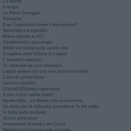
La libertà
​Il tempo
​Lo Psico-Coraggio
Rinascita
​E se l’impotenza fosse il vero potere?
Stereotipi e pregiudizi
​Brava ragazza a chi?
​Compleanni e psicologia
Effetti del Covid sulla nostra vita
Il segreto della felicità di coppia
​I “pensieri-vampiro”
​Tu chiamale se vuoi emozioni
​Lascia andare ciò che non puoi controllare
L’arte di volersi bene
​Vaccino emotivo
CO(ndi)VID(iamo) esperienze
​E che il 2021 abbia inizio!
​Natale 2020…un Natale che ricorderemo
Un aiuto per le difficoltà quotidiane: le life skills
​In balia delle ond(ate)
Giochi pericolosi
Innamorarsi al tempo del Covid
​Relazioni che fanno male al cuore