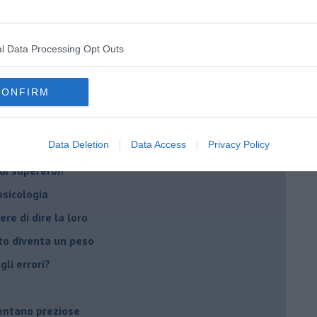
t
l Data Processing Opt Outs
peuta è fondamentale
do il tuo tempo
CONFIRM
Sanremo?
Data Deletion
Data Access
Privacy Policy
on essere madre!
di supereroi?
 psicologia
ere di dire la loro
to diventa un peso
li errori?
ventano preziose