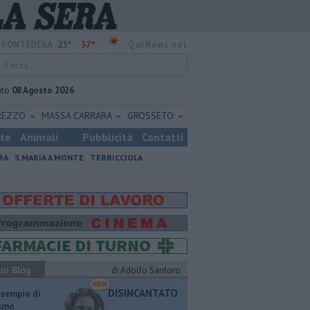
25°
37°
PONTEDERA
QuiNews.net
ato
08 Agosto 2026
REZZO
MASSA CARRARA
GROSSETO
ste
Animali
Pubblicità
Contatti
RA
S.MARIA A MONTE
TERRICCIOLA
ui Blog
di Adolfo Santoro
DISINCANTATO
esempio di
ismo