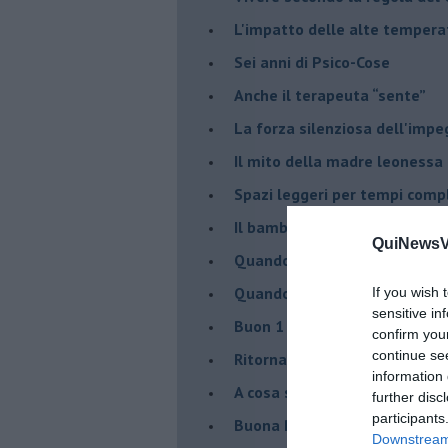
​L'impatto delle alte tempera
Sei anni di Psico-Cose
​Anche il terapeuta “sente”
​La forza silenziosa dell'imp
​Il mito della madre leonessa
Spazi leggeri per tempi comp
Il bambino, il marshmallow e
QuiNewsVa
​Quando cambia il nome di u
​Quando il terapeuta torna a 
If you wish 
sensitive in
​Buon 1 Maggio!
confirm you
continue se
Ritornare indietro di vent’ann
information 
​A cosa serve davvero la psic
further disc
participants
​Buona Pasqua e … buona rina
Downstream 