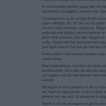
Se avessi potuto lasciare spazio alla sola 
mio babbo a festeggiare...ma non tutto dipe
I quaranta sono un po' un giro di boa attor
righe e definirti. Ma ciò che esce da quella
lavoro ti senti realizzato, oppure no. Maga
realizzato non significa necessariamente ave
piano delle relazioni e dei figli. Magari sei
scelta. Oppure non hai ancora trovato una pe
quel figlio non ce l’hai non per una tua vol
Sentir parlare i miei coetanei sempre e solo
essere onesta.
Non fraintendetemi, non dico che siamo appe
assolutamente. Dico solo che talvolta non 
cui reagire a ciò che non dipende dalla nos
maturità.
Mi auguro di avere sempre con me la consa
me. Spero di saper gestire le mie reazioni
perdere mai, ma, anzi, di aumentare la legge
Questo è ciò che mi auguro nel giorno del