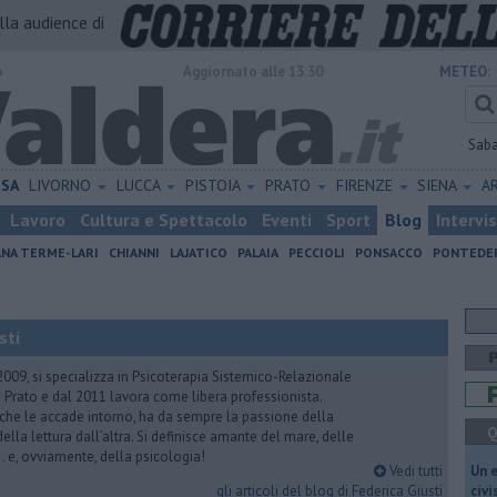
alla audience di
o
Aggiornato alle 13:30
METEO:
Sab
ISA
LIVORNO
LUCCA
PISTOIA
PRATO
FIRENZE
SIENA
A
Lavoro
Cultura e Spettacolo
Eventi
Sport
Blog
Intervi
ANA TERME-LARI
CHIANNI
LAJATICO
PALAIA
PECCIOLI
PONSACCO
PONTEDE
sti
2009, si specializza in Psicoterapia Sistemico-Relazionale
 Prato e dal 2011 lavora come libera professionista.
 che le accade intorno, ha da sempre la passione della
Q
ella lettura dall’altra. Si definisce amante del mare, delle
 e, ovviamente, della psicologia!
Vedi tutti
​Un 
gli articoli del blog di Federica Giusti
civ