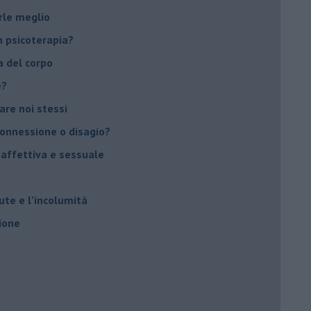
rle meglio
 psicoterapia?
a del corpo
e?
vare noi stessi
 connessione o disagio?
 affettiva e sessuale
ute e l’incolumità
ione