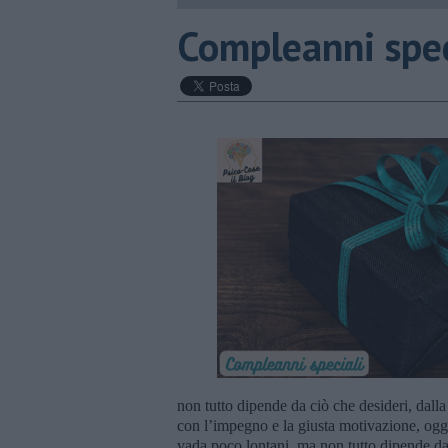
​Compleanni spec
non tutto dipende da ciò che desideri, dall
con l’impegno e la giusta motivazione, og
vada poco lontani, ma non tutto dipende da