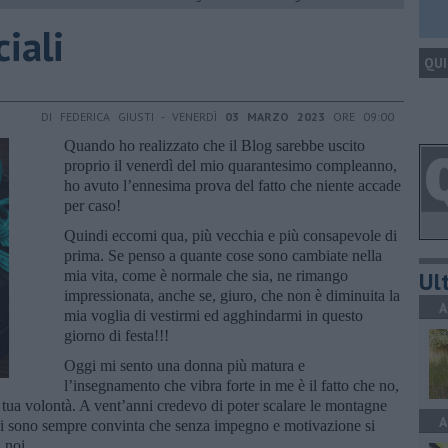
iali
QUI
DI FEDERICA GIUSTI - VENERDÌ
03 MARZO 2023
ORE 09:00
Quando ho realizzato che il Blog sarebbe uscito
proprio il venerdì del mio quarantesimo compleanno,
ho avuto l’ennesima prova del fatto che niente accade
per caso!
Quindi eccomi qua, più vecchia e più consapevole di
prima. Se penso a quante cose sono cambiate nella
Ult
mia vita, come è normale che sia, ne rimango
impressionata, anche se, giuro, che non è diminuita la
A
mia voglia di vestirmi ed agghindarmi in questo
giorno di festa!!!
Oggi mi sento una donna più matura e
l’insegnamento che vibra forte in me è il fatto che no,
a tua volontà. A vent’anni credevo di poter scalare le montagne
A
gi sono sempre convinta che senza impegno e motivazione si
 noi.