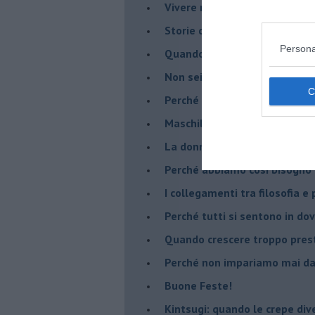
​Vivere nell’incertezza
​Storie di rinascita: i Take Tha
Persona
​Quando la rigidità del tera
​Non sei indietro, stai seguen
​Perché abbiamo bisogno di 
​Maschilismo inconsapevole
​La donna può scegliere di n
​Perché abbiamo così bisogno 
​I collegamenti tra filosofia e
​Perché tutti si sentono in dov
​Quando crescere troppo pres
​Perché non impariamo mai dag
​Buone Feste!
​Kintsugi: quando le crepe di