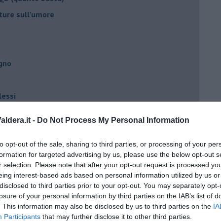
ture sull’umore
egno
lessi
 il tempo
ldera.it -
Do Not Process My Personal Information
na sindrome
casa
to opt-out of the sale, sharing to third parties, or processing of your per
formation for targeted advertising by us, please use the below opt-out s
r selection. Please note that after your opt-out request is processed y
eing interest-based ads based on personal information utilized by us or
i
disclosed to third parties prior to your opt-out. You may separately opt-
oterapia
losure of your personal information by third parties on the IAB’s list of
. This information may also be disclosed by us to third parties on the
IA
scita!
Participants
that may further disclose it to other third parties.