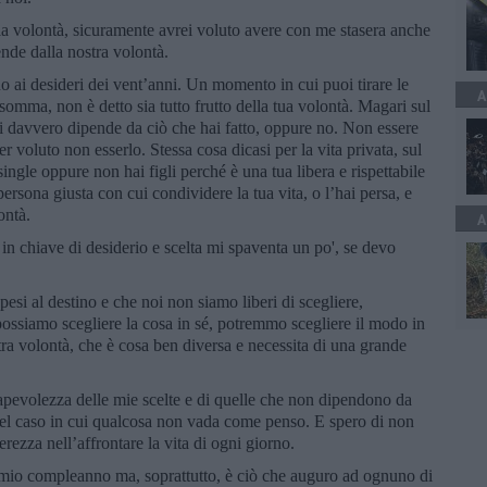
mia volontà, sicuramente avrei voluto avere con me stasera anche
nde dalla nostra volontà.
no ai desideri dei vent’anni. Un momento in cui puoi tirare le
A
 somma, non è detto sia tutto frutto della tua volontà. Magari sul
ri davvero dipende da ciò che hai fatto, oppure no. Non essere
r voluto non esserlo. Stessa cosa dicasi per la vita privata, sul
 single oppure non hai figli perché è una tua libera e rispettabile
rsona giusta con cui condividere la tua vita, o l’hai persa, e
ontà.
A
 in chiave di desiderio e scelta mi spaventa un po', se devo
si al destino e che noi non siamo liberi di scegliere,
possiamo scegliere la cosa in sé, potremmo scegliere il modo in
tra volontà, che è cosa ben diversa e necessita di una grande
pevolezza delle mie scelte e di quelle che non dipendono da
 nel caso in cui qualcosa non vada come penso. E spero di non
rezza nell’affrontare la vita di ogni giorno.
 mio compleanno ma, soprattutto, è ciò che auguro ad ognuno di