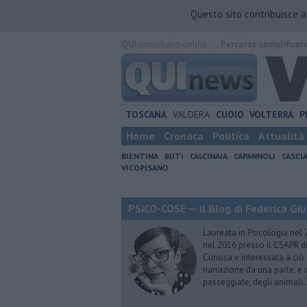
Questo sito contribuisce 
QUI
quotidiano online.
Percorso semplificat
TOSCANA
VALDERA
CUOIO
VOLTERRA
P
Home
Cronaca
Politica
Attualità
BIENTINA
BUTI
CALCINAIA
CAPANNOLI
CASCI
VICOPISANO
PSICO-COSE — il Blog di Federica Giu
Laureata in Psicologia nel 
nel 2016 presso il CSAPR di
Curiosa e interessata a ciò
narrazione da una parte, e d
passeggiate, degli animali…