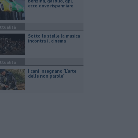
​Benzina, gasolio, gpl,
ecco dove risparmiare
ttualità
Sotto le stelle la musica
incontra il cinema
ttualità
I cani insegnano "L'arte
delle non parole"