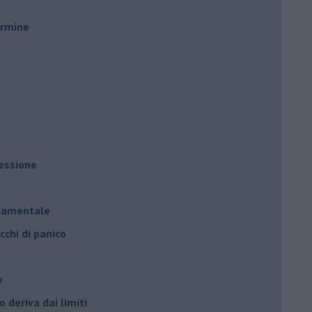
ermine
ressione
à
ndamentale
cchi di panico
e
 deriva dai limiti