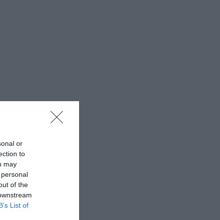
sonal or
ection to
ou may
 personal
out of the
 downstream
B’s List of