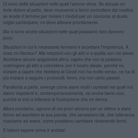
Ci sono delle situazioni nelle quali l’azione vince. Se accuso un
forte dolore al petto, devo muovermi a farmi controllare dal medico,
se scade il termine per inviare i moduli per un concorso al quale
voglio partecipare, mi devo attivare prontamente.
Ma ci sono anche situazioni nelle quali possiamo fare davvero
poco.
Situazioni in cui è necessario fermarsi e accettare l’impotenza. A
cosa mi riferisco? Alle relazioni con gli altri e a quella con noi stessi.
Accettare alcune spigolosità altrui, capire che non si possono
costringere gli altri a coincidere con il nostro ideale, perché no,
iniziare a capire che ribellarsi al Covid non ha molto senso, ne ha di
più iniziare a seguire i protocolli, fermi, ma non certo passivi.
Pandemia a parte, emerge come siano molti i contesti nei quali noi
siamo impotenti e, contemporaneamente, va anche bene così,
purché si inizi a tollerare la frustrazione che ne deriva.
Allora proviamo, ognuno di noi provi almeno per un attimo a stare
fermo ed ascoltare la sua pancia, che sensazioni dà, che tolleranza
riusciamo ad avere, come possiamo cambiare rimanendo fermi.
E fatemi sapere come è andata!