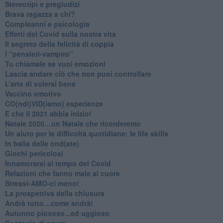
Stereotipi e pregiudizi
​Brava ragazza a chi?
​Compleanni e psicologia
Effetti del Covid sulla nostra vita
Il segreto della felicità di coppia
​I “pensieri-vampiro”
​Tu chiamale se vuoi emozioni
​Lascia andare ciò che non puoi controllare
L’arte di volersi bene
​Vaccino emotivo
CO(ndi)VID(iamo) esperienze
​E che il 2021 abbia inizio!
​Natale 2020…un Natale che ricorderemo
Un aiuto per le difficoltà quotidiane: le life skills
​In balia delle ond(ate)
Giochi pericolosi
Innamorarsi al tempo del Covid
​Relazioni che fanno male al cuore
​Stressi-AMO-ci meno!
​La prospettiva della chiusura
​Andrà tutto…come andrà!
Autunno piovoso...ed uggioso
​Contagio di paura