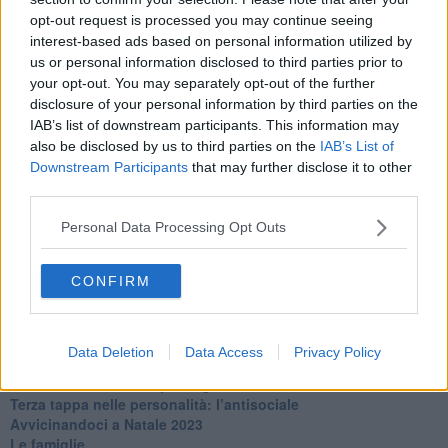
​Clima ballerino e sbalzi d’umore
opt-out request is processed you may continue seeing
La maternità
interest-based ads based on personal information utilized by
​L’uomo o l’orso?
us or personal information disclosed to third parties prior to
Non hanno un amico a teatro​
​Tutta una questione di rispetto
your opt-out. You may separately opt-out of the further
​Cose che ci esauriscono
disclosure of your personal information by third parties on the
​Vespa che passione!
IAB’s list of downstream participants. This information may
​Lasciate ai vostri figli il diritto di piangere
also be disclosed by us to third parties on the
IAB’s List of
​Parole d’amore regalate al vento
Downstream Participants
that may further disclose it to other
​Essere genitori di un adolescente
third parties.
​Saper pazientare
​Giornata del Fiocchetto Lilla
Personal Data Processing Opt Outs
​Venerdì emozionalmente sostenibile
Ma ti ascolti?
CONFIRM
Contornati di persone che…
Non dare niente per scontato
Che cos’è la dipendenza affettiva?
Quarta tappa nelle personalità: il narcisista
Data Deletion
Data Access
Privacy Policy
​Nuovi arrivi!
​Iniziamo l’anno con il piede giusto
​Terza tappa nelle personalità: l’antisociale
​Avvicinandoci a Natale 2023
Le famiglie