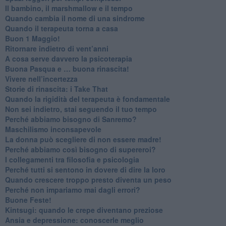
Il bambino, il marshmallow e il tempo
​Quando cambia il nome di una sindrome
​Quando il terapeuta torna a casa
​Buon 1 Maggio!
Ritornare indietro di vent’anni
​A cosa serve davvero la psicoterapia
​Buona Pasqua e … buona rinascita!
​Vivere nell’incertezza
​Storie di rinascita: i Take That
​Quando la rigidità del terapeuta è fondamentale
​Non sei indietro, stai seguendo il tuo tempo
​Perché abbiamo bisogno di Sanremo?
​Maschilismo inconsapevole
​La donna può scegliere di non essere madre!
​Perché abbiamo così bisogno di supereroi?
​I collegamenti tra filosofia e psicologia
​Perché tutti si sentono in dovere di dire la loro
​Quando crescere troppo presto diventa un peso
​Perché non impariamo mai dagli errori?
​Buone Feste!
​Kintsugi: quando le crepe diventano preziose
Ansia e depressione: conoscerle meglio