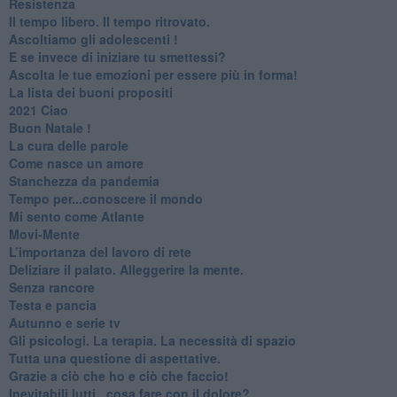
Resistenza
​Il tempo libero. Il tempo ritrovato.
Ascoltiamo gli adolescenti !
​E se invece di iniziare tu smettessi?
​Ascolta le tue emozioni per essere più in forma!
​La lista dei buoni propositi
2021 Ciao
Buon Natale !
​La cura delle parole
​Come nasce un amore
Stanchezza da pandemia
​Tempo per...conoscere il mondo
​Mi sento come Atlante
​Movi-Mente
​L’importanza del lavoro di rete
​Deliziare il palato. Alleggerire la mente.
​Senza rancore
​Testa e pancia
​Autunno e serie tv
​Gli psicologi. La terapia. La necessità di spazio
​Tutta una questione di aspettative.
​Grazie a ciò che ho e ciò che faccio!
​Inevitabili lutti...cosa fare con il dolore?