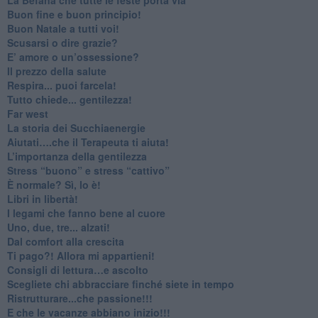
Buon fine e buon principio!
​Buon Natale a tutti voi!
​Scusarsi o dire grazie?
​E’ amore o un’ossessione?
​Il prezzo della salute
​Respira... puoi farcela!
​Tutto chiede... gentilezza!
​Far west
​La storia dei Succhiaenergie
​Aiutati….che il Terapeuta ti aiuta!
​L’importanza della gentilezza
​Stress “buono” e stress “cattivo”
​È normale? Sì, lo è!
​Libri in libertà!
​I legami che fanno bene al cuore
Uno, due, tre... alzati!​
​Dal comfort alla crescita
​Ti pago?! Allora mi appartieni!​
​Consigli di lettura…e ascolto
​Scegliete chi abbracciare finché siete in tempo
​Ristrutturare...che passione!!!
​E che le vacanze abbiano inizio!!!