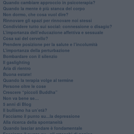
Quando cambiare approccio in psicoterapia?
​Quando la mente è più stanca del corpo
Non dormo, che cosa vuol dire?
​Rinnovare gli spazi per rinnovare noi stessi
​Condividere tutto sui social: connessione o disagio?
​L’importanza dell’educazione affettiva e sessuale
​Cosa sai del cervello?
Prendere posizione per la salute e l’incolumità
L’importanza della perturbazione
​Bombardare con il silenzio
Il gaslighting
Aria di rientro
Buona estate!
​Quando la terapia volge al termine
​Persone oltre le cose
​Crescere “piccoli Buddha”
Non va bene se…
​5 anni di Blog
​Il bullismo ha un’età?
Facciamo il punto su...la depressione
​Alla ricerca della spontaneità
​Quando lasciar andare è fondamentale
Facciamo il punto su...gli attacchi di panico