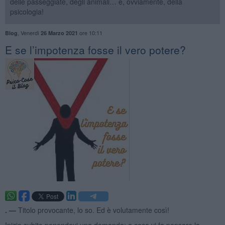
delle passeggiate, degli animali… e, ovviamente, della
psicologia!
,
Venerdì
ore 10:11
Blog
26 Marzo 2021
​E se l’impotenza fosse il vero potere?
. —
Titolo provocante, lo so. Ed è volutamente così!
Inizio subito ponendovi una domanda: a cosa vi fa pensare la