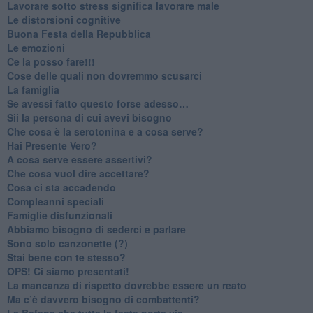
​Lavorare sotto stress significa lavorare male
​Le distorsioni cognitive
​Buona Festa della Repubblica
Le emozioni
​Ce la posso fare!!!
​Cose delle quali non dovremmo scusarci
​La famiglia
​Se avessi fatto questo forse adesso…
​Sii la persona di cui avevi bisogno
Che cosa è la serotonina e a cosa serve?
​Hai Presente Vero?
A cosa serve essere assertivi?
​Che cosa vuol dire accettare?
​Cosa ci sta accadendo
​Compleanni speciali
​Famiglie disfunzionali
​Abbiamo bisogno di sederci e parlare
Sono solo canzonette (?)
​Stai bene con te stesso?
​OPS! Ci siamo presentati!
​La mancanza di rispetto dovrebbe essere un reato
​Ma c’è davvero bisogno di combattenti?
​La Befana che tutte le feste porta via