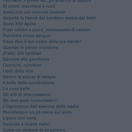
Di amori, maschere e ruoli
​Amici con cui crescere insieme
​Quando la libertà del bambino deriva dai limiti
Buon XXV Aprile
​Frasi celebri e psico_interessanti di cartoni
​Panchine rosso sangue
​Cosa dice il tuo corpo della tua mente?
​Quando le parole uccidono
​(Falsi) miti familiari
​Educare alla gentilezza
​Cuoricini, cuoricini
I lutti della vita
​Dentro la stanza di terapia
​Il bello della condivisione
Le cose belle
​Gli stili di attaccamento
No, non puoi controllarlo!!!
​L’importanza dell’assenza della madre
​Prendiamoci un pò meno sul serio
​L’anno che verrà
​Cazzullo e nostre radici
​Come un elefante in soggiorno