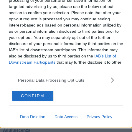
​L’importanza dell’assenza della madre
processing of your personal or sensitive information for
​Prendiamoci un pò meno sul serio
targeted advertising by us, please use the below opt-out
​L’anno che verrà
section to confirm your selection. Please note that after your
​Cazzullo e nostre radici
opt-out request is processed you may continue seeing
​Come un elefante in soggiorno
interest-based ads based on personal information utilized by
​Abbiamo perso tutti
us or personal information disclosed to third parties prior to
E se le cose non vanno come vorresti?
your opt-out. You may separately opt-out of the further
​Chi sono i genitori elicottero
disclosure of your personal information by third parties on the
Come è davvero la terapia
IAB’s list of downstream participants. This information may
Quando il diritto alla disconnessione non viene accolto
also be disclosed by us to third parties on the
IAB’s List of
​L’importanza della comunicazione in famiglia
Downstream Participants
that may further disclose it to other
​Il diritto ad essere disconnessi
third parties.
​Il pensiero dicotomico e la salute mentale
​Consigli di lettura per genitori e non solo
Personal Data Processing Opt Outs
​La Clownterapia
​Differenze tra persone frustrate e non
L’invisibile fatica mentale
CONFIRM
Vacanze a km zero
​Buone Vacan(si)e!
​Il lato positivo delle cose
Data Deletion
Data Access
Privacy Policy
​Storie antiche di tempi moderni
​Quello che alle mamme non dicono
Adultescenza