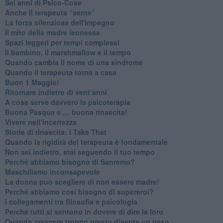
Sei anni di Psico-Cose
​Anche il terapeuta “sente”
​La forza silenziosa dell'impegno
​Il mito della madre leonessa
Spazi leggeri per tempi complessi
Il bambino, il marshmallow e il tempo
​Quando cambia il nome di una sindrome
​Quando il terapeuta torna a casa
​Buon 1 Maggio!
Ritornare indietro di vent’anni
​A cosa serve davvero la psicoterapia
​Buona Pasqua e … buona rinascita!
​Vivere nell’incertezza
​Storie di rinascita: i Take That
​Quando la rigidità del terapeuta è fondamentale
​Non sei indietro, stai seguendo il tuo tempo
​Perché abbiamo bisogno di Sanremo?
​Maschilismo inconsapevole
​La donna può scegliere di non essere madre!
​Perché abbiamo così bisogno di supereroi?
​I collegamenti tra filosofia e psicologia
​Perché tutti si sentono in dovere di dire la loro
​Quando crescere troppo presto diventa un peso