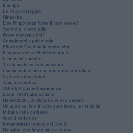
​Il tempo
​Lo Psico-Coraggio
Rinascita
​E se l’impotenza fosse il vero potere?
Stereotipi e pregiudizi
​Brava ragazza a chi?
​Compleanni e psicologia
Effetti del Covid sulla nostra vita
Il segreto della felicità di coppia
​I “pensieri-vampiro”
​Tu chiamale se vuoi emozioni
​Lascia andare ciò che non puoi controllare
L’arte di volersi bene
​Vaccino emotivo
CO(ndi)VID(iamo) esperienze
​E che il 2021 abbia inizio!
​Natale 2020…un Natale che ricorderemo
Un aiuto per le difficoltà quotidiane: le life skills
​In balia delle ond(ate)
Giochi pericolosi
Innamorarsi al tempo del Covid
​Relazioni che fanno male al cuore