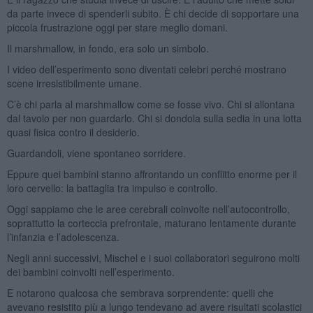
da parte invece di spenderli subito. È chi decide di sopportare una
piccola frustrazione oggi per stare meglio domani.
Il marshmallow, in fondo, era solo un simbolo.
I video dell’esperimento sono diventati celebri perché mostrano
scene irresistibilmente umane.
C’è chi parla al marshmallow come se fosse vivo. Chi si allontana
dal tavolo per non guardarlo. Chi si dondola sulla sedia in una lotta
quasi fisica contro il desiderio.
Guardandoli, viene spontaneo sorridere.
Eppure quei bambini stanno affrontando un conflitto enorme per il
loro cervello: la battaglia tra impulso e controllo.
Oggi sappiamo che le aree cerebrali coinvolte nell’autocontrollo,
soprattutto la corteccia prefrontale, maturano lentamente durante
l’infanzia e l’adolescenza.
Negli anni successivi, Mischel e i suoi collaboratori seguirono molti
dei bambini coinvolti nell’esperimento.
E notarono qualcosa che sembrava sorprendente: quelli che
avevano resistito più a lungo tendevano ad avere risultati scolastici