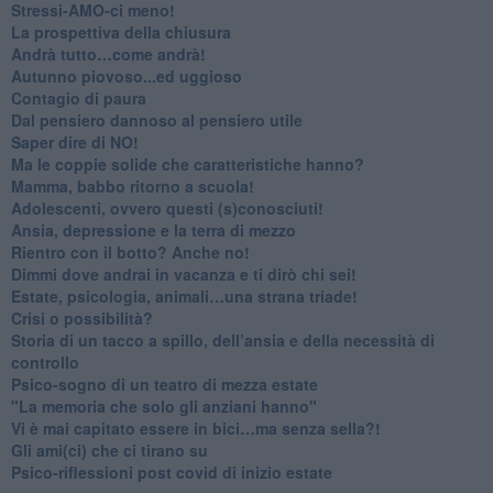
​Stressi-AMO-ci meno!
​La prospettiva della chiusura
​Andrà tutto…come andrà!
Autunno piovoso...ed uggioso
​Contagio di paura
​Dal pensiero dannoso al pensiero utile
​Saper dire di NO!
​Ma le coppie solide che caratteristiche hanno?
​Mamma, babbo ritorno a scuola!
Adolescenti, ovvero questi (s)conosciuti!
Ansia, depressione e la terra di mezzo
​Rientro con il botto? Anche no!
Dimmi dove andrai in vacanza e ti dirò chi sei!
​Estate, psicologia, animali…una strana triade!
​Crisi o possibilità?
​Storia di un tacco a spillo, dell’ansia e della necessità di
controllo
​Psico-sogno di un teatro di mezza estate
"La memoria che solo gli anziani hanno"
​Vi è mai capitato essere in bici…ma senza sella?!
​Gli ami(ci) che ci tirano su
Psico-riflessioni post covid di inizio estate