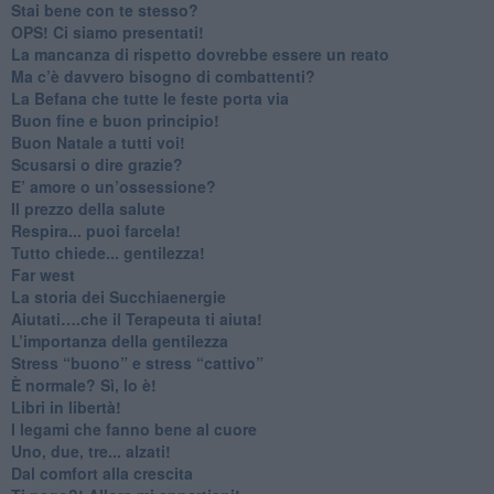
​Stai bene con te stesso?
​OPS! Ci siamo presentati!
​La mancanza di rispetto dovrebbe essere un reato
​Ma c’è davvero bisogno di combattenti?
​La Befana che tutte le feste porta via
Buon fine e buon principio!
​Buon Natale a tutti voi!
​Scusarsi o dire grazie?
​E’ amore o un’ossessione?
​Il prezzo della salute
​Respira... puoi farcela!
​Tutto chiede... gentilezza!
​Far west
​La storia dei Succhiaenergie
​Aiutati….che il Terapeuta ti aiuta!
​L’importanza della gentilezza
​Stress “buono” e stress “cattivo”
​È normale? Sì, lo è!
​Libri in libertà!
​I legami che fanno bene al cuore
Uno, due, tre... alzati!​
​Dal comfort alla crescita