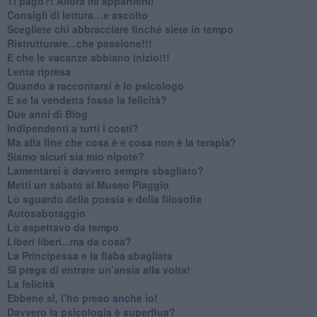
​Ti pago?! Allora mi appartieni!​
​Consigli di lettura…e ascolto
​Scegliete chi abbracciare finché siete in tempo
​Ristrutturare...che passione!!!
​E che le vacanze abbiano inizio!!!
​Lenta ripresa
​Quando a raccontarsi è lo psicologo
​E se la vendetta fosse la felicità?
​Due anni di Blog
​Indipendenti a tutti i costi?
​Ma alla fine che cosa è e cosa non è la terapia?
​Siamo sicuri sia mio nipote?
​Lamentarsi è davvero sempre sbagliato?
​Metti un sabato al Museo Piaggio
​Lo sguardo della poesia e della filosofia
Autosabotaggio
​Lo aspettavo da tempo
​Liberi liberi...ma da cosa?
​La Principessa e la fiaba sbagliata
Si prega di entrare un’ansia alla volta!
​La felicità
​Ebbene sì, l’ho preso anche io!
​Davvero la psicologia è superflua?