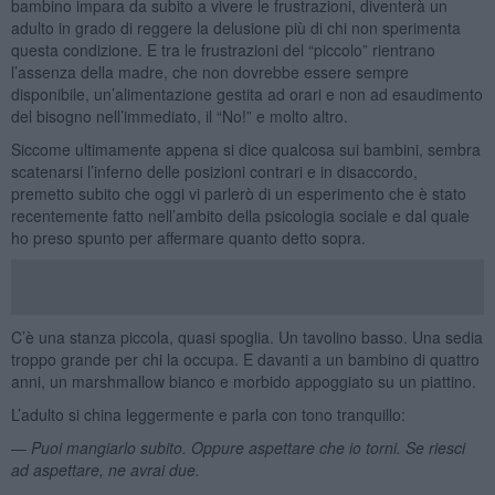
bambino impara da subito a vivere le frustrazioni, diventerà un
adulto in grado di reggere la delusione più di chi non sperimenta
questa condizione. E tra le frustrazioni del “piccolo” rientrano
l’assenza della madre, che non dovrebbe essere sempre
disponibile, un’alimentazione gestita ad orari e non ad esaudimento
del bisogno nell’immediato, il “No!” e molto altro.
Siccome ultimamente appena si dice qualcosa sui bambini, sembra
scatenarsi l’inferno delle posizioni contrari e in disaccordo,
premetto subito che oggi vi parlerò di un esperimento che è stato
recentemente fatto nell’ambito della psicologia sociale e dal quale
ho preso spunto per affermare quanto detto sopra.
C’è una stanza piccola, quasi spoglia. Un tavolino basso. Una sedia
troppo grande per chi la occupa. E davanti a un bambino di quattro
anni, un marshmallow bianco e morbido appoggiato su un piattino.
L’adulto si china leggermente e parla con tono tranquillo:
—
Puoi mangiarlo subito. Oppure aspettare che io torni. Se riesci
ad aspettare, ne avrai due.