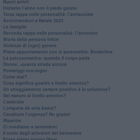
​Nuovi arrivi!
​Iniziamo l’anno con il piede giusto
​Terza tappa nelle personalità: l’antisociale
​Avvicinandoci a Natale 2023
Le famiglie
Seconda tappa nelle personalità: l’istrionico
​Storia della persona felice
Violenze di (ogni) genere
​Primo appuntamento con le personalità: Borderline
La psicosomatica: quando il corpo parla
Donne...quanta strada ancora
​Pomeriggi eco-logici
​Come stai?
Cosa significa guarire a livello emotivo?
​Un atteggiamento sempre positivo è la soluzione?
​Sei maturo al livello emotivo?
​L’amicizia
​L’empatia da sola basta?
​Cavalcare l’urgenza? No grazie!
Ripartire
​Ci rivediamo a settembre!
​Il ruolo degli attivatori del benessere
​Forse siamo troppo liberi