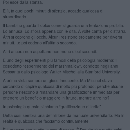
Poi esce dalla stanza.
E lì, in quei pochi minuti di silenzio, accade qualcosa di
straordinario.
Il bambino guarda il dolce come si guarda una tentazione proibita.
Lo annusa. Lo sfiora appena con le dita. A volte canta per distrarsi.
Altri si coprono gli occhi. Alcuni resistono eroicamente per diversi
minuti…e poi cedono all’ultimo secondo.
Altri ancora non aspettano nemmeno dieci secondi.
È uno degli esperimenti più famosi della psicologia moderna: il
cosiddetto “esperimento del marshmallow”, condotto negli anni
Sessanta dallo psicologo Walter Mischel alla Stanford University.
A prima vista sembra un gioco innocente. Ma Mischel stava
cercando di capire qualcosa di molto più profondo: perché alcune
persone riescono a rimandare una gratificazione immediata per
ottenere un beneficio maggiore in futuro, mentre altre no?
In psicologia questo si chiama “gratificazione differita”.
Detta così sembra una definizione da manuale universitario. Ma in
realtà è qualcosa che facciamo continuamente.
È il ragazzo che studia invece di uscire. È l’adulto che mette soldi