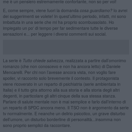
me è un pensiero estremamente confortante, non so per voi!
E, come sempre, viene fuori la domanda
cosa guardiamo?
Io avrei
dei suggerimenti se volete! In quest’ultimo periodo, infatti, mi sono
imbattuta in una serie che mi ha proprio scombussolato. Ho
impiegato un po' di tempo per far sedimentare tutte le diverse
sensazioni e... per leggere i diversi commenti sui social.
La serie è
Tutto chiede salvezza
, realizzata a partire dall’omonimo
romanzo (che non conoscevo e non ha ancora letto) di Daniele
Mencarelli. Per chi non l’avesse ancora vista, non voglio fare
spoiler, vi racconto solo brevemente il contesto. Il protagonista
viene ricoverato in un reparto di psichiatria (serie ambientata in
Italia) e il tutto gira attorno alla sua storia e alla storia degli altri
degenti, in particolare gli altri cinque della sua stessa stanza.
Parlare di salute mentale non è mai semplice e farlo dall’interno di
un reparto di SPDC ancora meno. Il TSO non è argomento da serie
tv normalmente. E neanche un delirio psicotico, un grave disturbo
dell’umore, un disturbo borderline di personalità...insomma non
sono proprio semplici da raccontare.