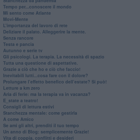
Stanchezza da pandemia
​Tempo per...conoscere il mondo
​Mi sento come Atlante
​Movi-Mente
​L’importanza del lavoro di rete
​Deliziare il palato. Alleggerire la mente.
​Senza rancore
​Testa e pancia
​Autunno e serie tv
​Gli psicologi. La terapia. La necessità di spazio
​Tutta una questione di aspettative.
​Grazie a ciò che ho e ciò che faccio!
​Inevitabili lutti...cosa fare con il dolore?
Prolungare l’effetto benefico dell’estate? Si può!
​Letture a km zero
​Aria di ferie: ma la terapia va in vacanza?
​E_state a teatro!
​Consigli di lettura estivi
​Stanchezza mentale: come gestirla
​A come Amico
​Se ami gli altri, prenditi il tuo tempo
​Un anno di Blog: semplicemente Grazie!
​Vita di coppia, conflitti e desideri