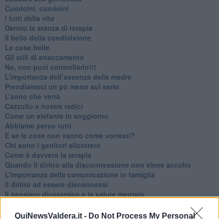
​Cuoricini, cuoricini
I lutti della vita
​Dentro la stanza di terapia
​Il bello della condivisione
Le cose belle
​Gli stili di attaccamento
No, non puoi controllarlo!!!
​L’importanza dell’assenza della madre
​Prendiamoci un pò meno sul serio
​L’anno che verrà
​Cazzullo e nostre radici
​Come un elefante in soggiorno
​Abbiamo perso tutti
E se le cose non vanno come vorresti?
​Chi sono i genitori elicottero
Come è davvero la terapia
Quando il diritto alla disconnessione non viene accolto
​L’importanza della comunicazione in famiglia
​Il diritto ad essere disconnessi
​Il pensiero dicotomico e la salute mentale
​Consigli di lettura per genitori e non solo
​La Clownterapia
QuiNewsValdera.it -
Do Not Process My Personal