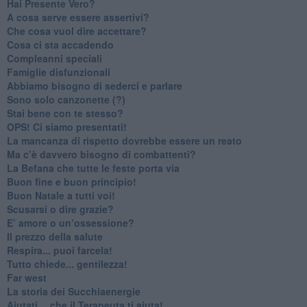
​Hai Presente Vero?
A cosa serve essere assertivi?
​Che cosa vuol dire accettare?
​Cosa ci sta accadendo
​Compleanni speciali
​Famiglie disfunzionali
​Abbiamo bisogno di sederci e parlare
Sono solo canzonette (?)
​Stai bene con te stesso?
​OPS! Ci siamo presentati!
​La mancanza di rispetto dovrebbe essere un reato
​Ma c’è davvero bisogno di combattenti?
​La Befana che tutte le feste porta via
Buon fine e buon principio!
​Buon Natale a tutti voi!
​Scusarsi o dire grazie?
​E’ amore o un’ossessione?
​Il prezzo della salute
​Respira... puoi farcela!
​Tutto chiede... gentilezza!
​Far west
​La storia dei Succhiaenergie
​Aiutati….che il Terapeuta ti aiuta!