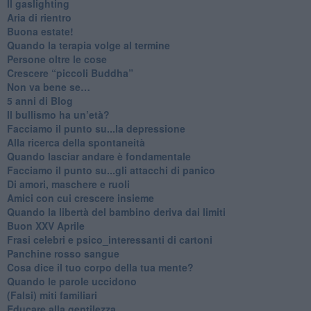
Il gaslighting
Aria di rientro
Buona estate!
​Quando la terapia volge al termine
​Persone oltre le cose
​Crescere “piccoli Buddha”
Non va bene se…
​5 anni di Blog
​Il bullismo ha un’età?
Facciamo il punto su...la depressione
​Alla ricerca della spontaneità
​Quando lasciar andare è fondamentale
Facciamo il punto su...gli attacchi di panico
Di amori, maschere e ruoli
​Amici con cui crescere insieme
​Quando la libertà del bambino deriva dai limiti
Buon XXV Aprile
​Frasi celebri e psico_interessanti di cartoni
​Panchine rosso sangue
​Cosa dice il tuo corpo della tua mente?
​Quando le parole uccidono
​(Falsi) miti familiari
​Educare alla gentilezza