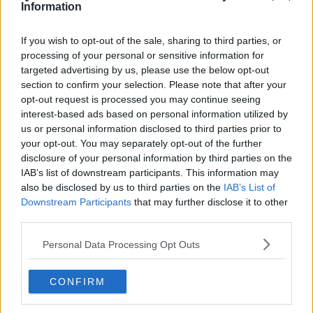
​Differenze tra persone frustrate e non
Information
L’invisibile fatica mentale
Vacanze a km zero
If you wish to opt-out of the sale, sharing to third parties, or
​Buone Vacan(si)e!
processing of your personal or sensitive information for
​Il lato positivo delle cose
targeted advertising by us, please use the below opt-out
​Storie antiche di tempi moderni
section to confirm your selection. Please note that after your
​Quello che alle mamme non dicono
opt-out request is processed you may continue seeing
Adultescenza
interest-based ads based on personal information utilized by
Homo imbecillis
us or personal information disclosed to third parties prior to
​4 anni di Blog
your opt-out. You may separately opt-out of the further
Quando il silenzio è aggressivo
disclosure of your personal information by third parties on the
​Il passato, questo conosciuto!
​Clima ballerino e sbalzi d’umore
IAB’s list of downstream participants. This information may
La maternità
also be disclosed by us to third parties on the
IAB’s List of
​L’uomo o l’orso?
Downstream Participants
that may further disclose it to other
Non hanno un amico a teatro​
third parties.
​Tutta una questione di rispetto
​Cose che ci esauriscono
Personal Data Processing Opt Outs
​Vespa che passione!
​Lasciate ai vostri figli il diritto di piangere
CONFIRM
​Parole d’amore regalate al vento
​Essere genitori di un adolescente