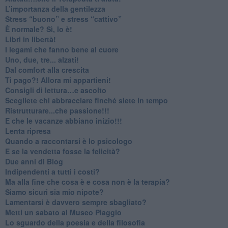
​L’importanza della gentilezza
​Stress “buono” e stress “cattivo”
​È normale? Sì, lo è!
​Libri in libertà!
​I legami che fanno bene al cuore
Uno, due, tre... alzati!​
​Dal comfort alla crescita
​Ti pago?! Allora mi appartieni!​
​Consigli di lettura…e ascolto
​Scegliete chi abbracciare finché siete in tempo
​Ristrutturare...che passione!!!
​E che le vacanze abbiano inizio!!!
​Lenta ripresa
​Quando a raccontarsi è lo psicologo
​E se la vendetta fosse la felicità?
​Due anni di Blog
​Indipendenti a tutti i costi?
​Ma alla fine che cosa è e cosa non è la terapia?
​Siamo sicuri sia mio nipote?
​Lamentarsi è davvero sempre sbagliato?
​Metti un sabato al Museo Piaggio
​Lo sguardo della poesia e della filosofia