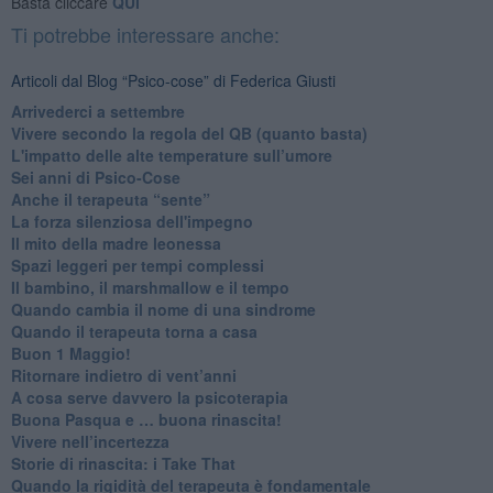
Basta cliccare
QUI
Ti potrebbe interessare anche:
Articoli dal Blog “Psico-cose” di Federica Giusti
​Arrivederci a settembre
​Vivere secondo la regola del QB (quanto basta)
​L'impatto delle alte temperature sull’umore
Sei anni di Psico-Cose
​Anche il terapeuta “sente”
​La forza silenziosa dell'impegno
​Il mito della madre leonessa
Spazi leggeri per tempi complessi
Il bambino, il marshmallow e il tempo
​Quando cambia il nome di una sindrome
​Quando il terapeuta torna a casa
​Buon 1 Maggio!
Ritornare indietro di vent’anni
​A cosa serve davvero la psicoterapia
​Buona Pasqua e … buona rinascita!
​Vivere nell’incertezza
​Storie di rinascita: i Take That
​Quando la rigidità del terapeuta è fondamentale