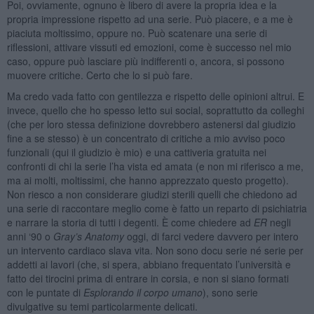
Poi, ovviamente, ognuno è libero di avere la propria idea e la
propria impressione rispetto ad una serie. Può piacere, e a me è
piaciuta moltissimo, oppure no. Può scatenare una serie di
riflessioni, attivare vissuti ed emozioni, come è successo nel mio
caso, oppure può lasciare più indifferenti o, ancora, si possono
muovere critiche. Certo che lo si può fare.
Ma credo vada fatto con gentilezza e rispetto delle opinioni altrui. E
invece, quello che ho spesso letto sui social, soprattutto da colleghi
(che per loro stessa definizione dovrebbero astenersi dal giudizio
fine a se stesso) è un concentrato di critiche a mio avviso poco
funzionali (qui il giudizio è mio) e una cattiveria gratuita nei
confronti di chi la serie l’ha vista ed amata (e non mi riferisco a me,
ma ai molti, moltissimi, che hanno apprezzato questo progetto).
Non riesco a non considerare giudizi sterili quelli che chiedono ad
una serie di raccontare meglio come è fatto un reparto di psichiatria
e narrare la storia di tutti i degenti. È come chiedere ad
ER
negli
anni ‘90 o
Gray’s Anatomy
oggi, di farci vedere davvero per intero
un intervento cardiaco slava vita. Non sono docu serie né serie per
addetti ai lavori (che, si spera, abbiano frequentato l’università e
fatto dei tirocini prima di entrare in corsia, e non si siano formati
con le puntate di
Esplorando il corpo umano
), sono serie
divulgative su temi particolarmente delicati.