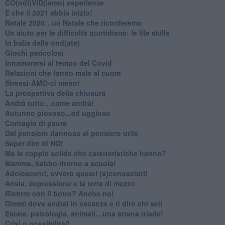
CO(ndi)VID(iamo) esperienze
​E che il 2021 abbia inizio!
​Natale 2020…un Natale che ricorderemo
Un aiuto per le difficoltà quotidiane: le life skills
​In balia delle ond(ate)
Giochi pericolosi
Innamorarsi al tempo del Covid
​Relazioni che fanno male al cuore
​Stressi-AMO-ci meno!
​La prospettiva della chiusura
​Andrà tutto…come andrà!
Autunno piovoso...ed uggioso
​Contagio di paura
​Dal pensiero dannoso al pensiero utile
​Saper dire di NO!
​Ma le coppie solide che caratteristiche hanno?
​Mamma, babbo ritorno a scuola!
Adolescenti, ovvero questi (s)conosciuti!
Ansia, depressione e la terra di mezzo
​Rientro con il botto? Anche no!
Dimmi dove andrai in vacanza e ti dirò chi sei!
​Estate, psicologia, animali…una strana triade!
​Crisi o possibilità?