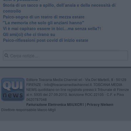
​Storia di un tacco a spillo, dell’ansia e della necessità di
controllo
​Psico-sogno di un teatro di mezza estate
"La memoria che solo gli anziani hanno"
​Vi è mai capitato essere in bici…ma senza sella?!
​Gli ami(ci) che ci tirano su
Psico-riflessioni post covid di inizio estate
Editore Toscana Media Channel srl - Via Dei Martelli, 8 - 50129
FIRENZE - info@toscanamediachannel.it. TOSCANA MEDIA
NEWS quotidiano on line registrato presso il Tribunale di Firenze
al n. 5935 del 27.09.2013. Iscrizione ROC 22105 - C.F. e P.Iva
0620787048
Fatturazione Elettronica M5UXCR1 |
Privacy Nielsen
Direttore responsabile Marco Migli
Powered by
Aperion.it