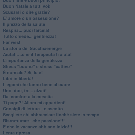
​Buon Natale a tutti voi!
​Scusarsi o dire grazie?
​E’ amore o un’ossessione?
​Il prezzo della salute
​Respira... puoi farcela!
​Tutto chiede... gentilezza!
​Far west
​La storia dei Succhiaenergie
​Aiutati….che il Terapeuta ti aiuta!
​L’importanza della gentilezza
​Stress “buono” e stress “cattivo”
​È normale? Sì, lo è!
​Libri in libertà!
​I legami che fanno bene al cuore
Uno, due, tre... alzati!​
​Dal comfort alla crescita
​Ti pago?! Allora mi appartieni!​
​Consigli di lettura…e ascolto
​Scegliete chi abbracciare finché siete in tempo
​Ristrutturare...che passione!!!
​E che le vacanze abbiano inizio!!!
​Lenta ripresa