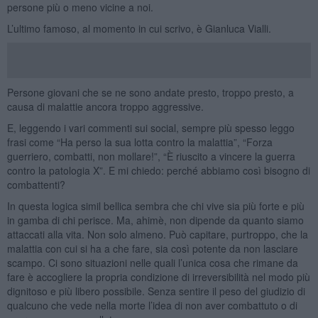
persone più o meno vicine a noi.
L’ultimo famoso, al momento in cui scrivo, è Gianluca Vialli.
Persone giovani che se ne sono andate presto, troppo presto, a
causa di malattie ancora troppo aggressive.
E, leggendo i vari commenti sui social, sempre più spesso leggo
frasi come “Ha perso la sua lotta contro la malattia”, “Forza
guerriero, combatti, non mollare!”, “È riuscito a vincere la guerra
contro la patologia X”. E mi chiedo: perché abbiamo così bisogno di
combattenti?
In questa logica simil bellica sembra che chi vive sia più forte e più
in gamba di chi perisce. Ma, ahimè, non dipende da quanto siamo
attaccati alla vita. Non solo almeno. Può capitare, purtroppo, che la
malattia con cui si ha a che fare, sia così potente da non lasciare
scampo. Ci sono situazioni nelle quali l’unica cosa che rimane da
fare è accogliere la propria condizione di irreversibilità nel modo più
dignitoso e più libero possibile. Senza sentire il peso del giudizio di
qualcuno che vede nella morte l’idea di non aver combattuto o di