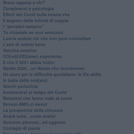
​Brava ragazza a chi?
​Compleanni e psicologia
Effetti del Covid sulla nostra vita
Il segreto della felicità di coppia
​I “pensieri-vampiro”
​Tu chiamale se vuoi emozioni
​Lascia andare ciò che non puoi controllare
L’arte di volersi bene
​Vaccino emotivo
CO(ndi)VID(iamo) esperienze
​E che il 2021 abbia inizio!
​Natale 2020…un Natale che ricorderemo
Un aiuto per le difficoltà quotidiane: le life skills
​In balia delle ond(ate)
Giochi pericolosi
Innamorarsi al tempo del Covid
​Relazioni che fanno male al cuore
​Stressi-AMO-ci meno!
​La prospettiva della chiusura
​Andrà tutto…come andrà!
Autunno piovoso...ed uggioso
​Contagio di paura
​Dal pensiero dannoso al pensiero utile