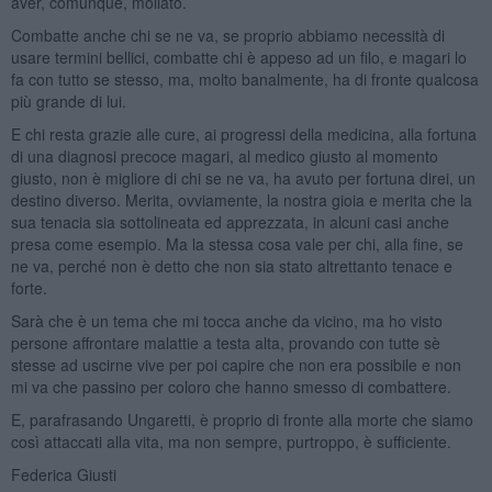
aver, comunque, mollato.
Combatte anche chi se ne va, se proprio abbiamo necessità di
usare termini bellici, combatte chi è appeso ad un filo, e magari lo
fa con tutto se stesso, ma, molto banalmente, ha di fronte qualcosa
più grande di lui.
E chi resta grazie alle cure, ai progressi della medicina, alla fortuna
di una diagnosi precoce magari, al medico giusto al momento
giusto, non è migliore di chi se ne va, ha avuto per fortuna direi, un
destino diverso. Merita, ovviamente, la nostra gioia e merita che la
sua tenacia sia sottolineata ed apprezzata, in alcuni casi anche
presa come esempio. Ma la stessa cosa vale per chi, alla fine, se
ne va, perché non è detto che non sia stato altrettanto tenace e
forte.
Sarà che è un tema che mi tocca anche da vicino, ma ho visto
persone affrontare malattie a testa alta, provando con tutte sè
stesse ad uscirne vive per poi capire che non era possibile e non
mi va che passino per coloro che hanno smesso di combattere.
E, parafrasando Ungaretti, è proprio di fronte alla morte che siamo
così attaccati alla vita, ma non sempre, purtroppo, è sufficiente.
Federica Giusti