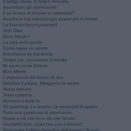
​Il tempo libero. Il tempo ritrovato.
Ascoltiamo gli adolescenti !
​E se invece di iniziare tu smettessi?
​Ascolta le tue emozioni per essere più in forma!
​La lista dei buoni propositi
2021 Ciao
Buon Natale !
​La cura delle parole
​Come nasce un amore
Stanchezza da pandemia
​Tempo per...conoscere il mondo
​Mi sento come Atlante
​Movi-Mente
​L’importanza del lavoro di rete
​Deliziare il palato. Alleggerire la mente.
​Senza rancore
​Testa e pancia
​Autunno e serie tv
​Gli psicologi. La terapia. La necessità di spazio
​Tutta una questione di aspettative.
​Grazie a ciò che ho e ciò che faccio!
​Inevitabili lutti...cosa fare con il dolore?
Prolungare l’effetto benefico dell’estate? Si può!