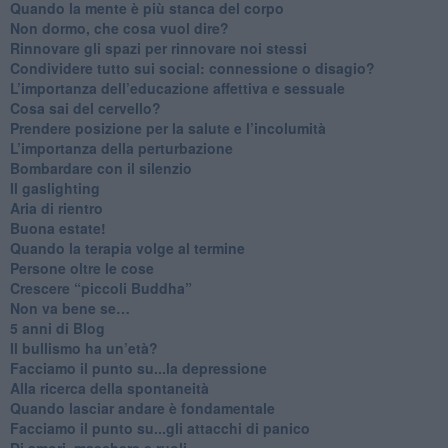
​Quando la mente è più stanca del corpo
Non dormo, che cosa vuol dire?
​Rinnovare gli spazi per rinnovare noi stessi
​Condividere tutto sui social: connessione o disagio?
​L’importanza dell’educazione affettiva e sessuale
​Cosa sai del cervello?
Prendere posizione per la salute e l’incolumità
L’importanza della perturbazione
​Bombardare con il silenzio
Il gaslighting
Aria di rientro
Buona estate!
​Quando la terapia volge al termine
​Persone oltre le cose
​Crescere “piccoli Buddha”
Non va bene se…
​5 anni di Blog
​Il bullismo ha un’età?
Facciamo il punto su...la depressione
​Alla ricerca della spontaneità
​Quando lasciar andare è fondamentale
Facciamo il punto su...gli attacchi di panico
Di amori, maschere e ruoli