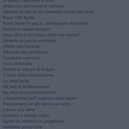
​Amici con cui crescere insieme
​Quando la libertà del bambino deriva dai limiti
Buon XXV Aprile
​Frasi celebri e psico_interessanti di cartoni
​Panchine rosso sangue
​Cosa dice il tuo corpo della tua mente?
​Quando le parole uccidono
​(Falsi) miti familiari
​Educare alla gentilezza
​Cuoricini, cuoricini
I lutti della vita
​Dentro la stanza di terapia
​Il bello della condivisione
Le cose belle
​Gli stili di attaccamento
No, non puoi controllarlo!!!
​L’importanza dell’assenza della madre
​Prendiamoci un pò meno sul serio
​L’anno che verrà
​Cazzullo e nostre radici
​Come un elefante in soggiorno
​Abbiamo perso tutti