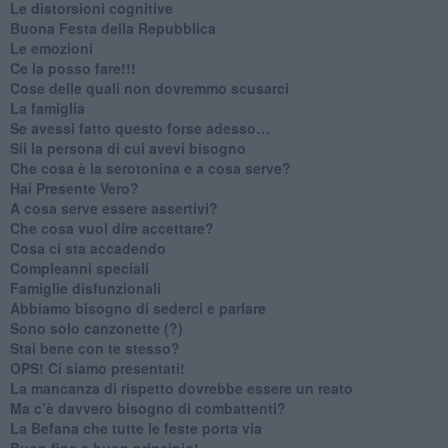
​Le distorsioni cognitive
​Buona Festa della Repubblica
Le emozioni
​Ce la posso fare!!!
​Cose delle quali non dovremmo scusarci
​La famiglia
​Se avessi fatto questo forse adesso…
​Sii la persona di cui avevi bisogno
Che cosa è la serotonina e a cosa serve?
​Hai Presente Vero?
A cosa serve essere assertivi?
​Che cosa vuol dire accettare?
​Cosa ci sta accadendo
​Compleanni speciali
​Famiglie disfunzionali
​Abbiamo bisogno di sederci e parlare
Sono solo canzonette (?)
​Stai bene con te stesso?
​OPS! Ci siamo presentati!
​La mancanza di rispetto dovrebbe essere un reato
​Ma c’è davvero bisogno di combattenti?
​La Befana che tutte le feste porta via
Buon fine e buon principio!