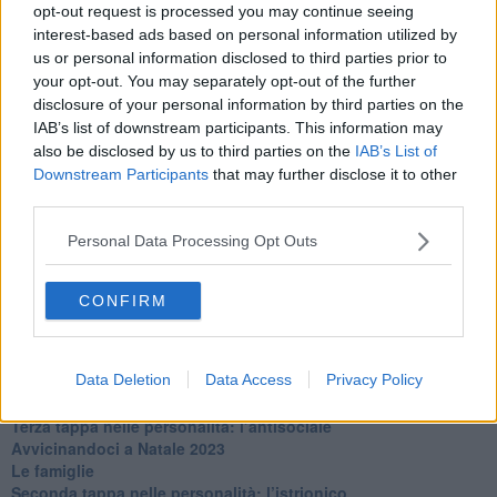
La maternità
opt-out request is processed you may continue seeing
​L’uomo o l’orso?
interest-based ads based on personal information utilized by
Non hanno un amico a teatro​
us or personal information disclosed to third parties prior to
​Tutta una questione di rispetto
your opt-out. You may separately opt-out of the further
​Cose che ci esauriscono
disclosure of your personal information by third parties on the
​Vespa che passione!
IAB’s list of downstream participants. This information may
​Lasciate ai vostri figli il diritto di piangere
also be disclosed by us to third parties on the
IAB’s List of
​Parole d’amore regalate al vento
Downstream Participants
that may further disclose it to other
​Essere genitori di un adolescente
third parties.
​Saper pazientare
​Giornata del Fiocchetto Lilla
Personal Data Processing Opt Outs
​Venerdì emozionalmente sostenibile
Ma ti ascolti?
Contornati di persone che…
CONFIRM
Non dare niente per scontato
Che cos’è la dipendenza affettiva?
Quarta tappa nelle personalità: il narcisista
Data Deletion
Data Access
Privacy Policy
​Nuovi arrivi!
​Iniziamo l’anno con il piede giusto
​Terza tappa nelle personalità: l’antisociale
​Avvicinandoci a Natale 2023
Le famiglie
Seconda tappa nelle personalità: l’istrionico