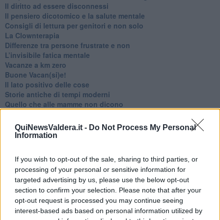
​Il diritto ad essere disconnessi
​Il pensiero dicotomico e la salute mentale
​Consigli di lettura per genitori e non solo
​La Clownterapia
​Differenze tra persone frustrate e non
L’invisibile fatica mentale
Vacanze a km zero
​Buone Vacan(si)e!
​Il lato positivo delle cose
​Storie antiche di tempi moderni
​Quello che alle mamme non dicono
Adultescenza
Homo imbecillis
QuiNewsValdera.it -
Do Not Process My Personal
​4 anni di Blog
Information
Quando il silenzio è aggressivo
​Il passato, questo conosciuto!
If you wish to opt-out of the sale, sharing to third parties, or
​Clima ballerino e sbalzi d’umore
processing of your personal or sensitive information for
La maternità
targeted advertising by us, please use the below opt-out
​L’uomo o l’orso?
section to confirm your selection. Please note that after your
Non hanno un amico a teatro​
opt-out request is processed you may continue seeing
​Tutta una questione di rispetto
interest-based ads based on personal information utilized by
​Cose che ci esauriscono