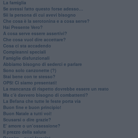
​La famiglia
​Se avessi fatto questo forse adesso…
​Sii la persona di cui avevi bisogno
Che cosa è la serotonina e a cosa serve?
​Hai Presente Vero?
A cosa serve essere assertivi?
​Che cosa vuol dire accettare?
​Cosa ci sta accadendo
​Compleanni speciali
​Famiglie disfunzionali
​Abbiamo bisogno di sederci e parlare
Sono solo canzonette (?)
​Stai bene con te stesso?
​OPS! Ci siamo presentati!
​La mancanza di rispetto dovrebbe essere un reato
​Ma c’è davvero bisogno di combattenti?
​La Befana che tutte le feste porta via
Buon fine e buon principio!
​Buon Natale a tutti voi!
​Scusarsi o dire grazie?
​E’ amore o un’ossessione?
​Il prezzo della salute
​Respira... puoi farcela!