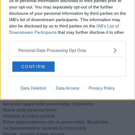
us or personal information disclosed to third parties prior to
​Vespa che passione!
​Lasciate ai vostri figli il diritto di piangere
your opt-out. You may separately opt-out of the further
​Parole d’amore regalate al vento
disclosure of your personal information by third parties on the
​Essere genitori di un adolescente
IAB’s list of downstream participants. This information may
​Saper pazientare
also be disclosed by us to third parties on the
IAB’s List of
​Giornata del Fiocchetto Lilla
Downstream Participants
that may further disclose it to other
​Venerdì emozionalmente sostenibile
third parties.
Ma ti ascolti?
Contornati di persone che…
Personal Data Processing Opt Outs
Non dare niente per scontato
Che cos’è la dipendenza affettiva?
CONFIRM
Quarta tappa nelle personalità: il narcisista
​Nuovi arrivi!
​Iniziamo l’anno con il piede giusto
​Terza tappa nelle personalità: l’antisociale
Data Deletion
Data Access
Privacy Policy
​Avvicinandoci a Natale 2023
Le famiglie
Seconda tappa nelle personalità: l’istrionico
​Storia della persona felice
Violenze di (ogni) genere
​Primo appuntamento con le personalità: Borderline
La psicosomatica: quando il corpo parla
Donne...quanta strada ancora