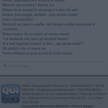
​Rientro con il botto? Anche no!
Dimmi dove andrai in vacanza e ti dirò chi sei!
​Estate, psicologia, animali…una strana triade!
​Crisi o possibilità?
​Storia di un tacco a spillo, dell’ansia e della necessità di
controllo
​Psico-sogno di un teatro di mezza estate
"La memoria che solo gli anziani hanno"
​Vi è mai capitato essere in bici…ma senza sella?!
​Gli ami(ci) che ci tirano su
Psico-riflessioni post covid di inizio estate
Editore Toscana Media Channel srl - Via Dei Martelli, 8 - 50129
FIRENZE - info@toscanamediachannel.it. TOSCANA MEDIA
NEWS quotidiano on line registrato presso il Tribunale di Firenze
al n. 5935 del 27.09.2013. Iscrizione ROC 22105 - C.F. e P.Iva
0620787048
Fatturazione Elettronica M5UXCR1 |
Privacy Nielsen