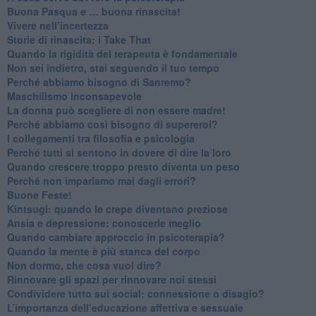
​Buona Pasqua e … buona rinascita!
​Vivere nell’incertezza
​Storie di rinascita: i Take That
​Quando la rigidità del terapeuta è fondamentale
​Non sei indietro, stai seguendo il tuo tempo
​Perché abbiamo bisogno di Sanremo?
​Maschilismo inconsapevole
​La donna può scegliere di non essere madre!
​Perché abbiamo così bisogno di supereroi?
​I collegamenti tra filosofia e psicologia
​Perché tutti si sentono in dovere di dire la loro
​Quando crescere troppo presto diventa un peso
​Perché non impariamo mai dagli errori?
​Buone Feste!
​Kintsugi: quando le crepe diventano preziose
Ansia e depressione: conoscerle meglio
Quando cambiare approccio in psicoterapia?
​Quando la mente è più stanca del corpo
Non dormo, che cosa vuol dire?
​Rinnovare gli spazi per rinnovare noi stessi
​Condividere tutto sui social: connessione o disagio?
​L’importanza dell’educazione affettiva e sessuale