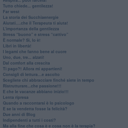
​Tutto chiede... gentilezza!
​Far west
​La storia dei Succhiaenergie
​Aiutati….che il Terapeuta ti aiuta!
​L’importanza della gentilezza
​Stress “buono” e stress “cattivo”
​È normale? Sì, lo è!
​Libri in libertà!
​I legami che fanno bene al cuore
Uno, due, tre... alzati!​
​Dal comfort alla crescita
​Ti pago?! Allora mi appartieni!​
​Consigli di lettura…e ascolto
​Scegliete chi abbracciare finché siete in tempo
​Ristrutturare...che passione!!!
​E che le vacanze abbiano inizio!!!
​Lenta ripresa
​Quando a raccontarsi è lo psicologo
​E se la vendetta fosse la felicità?
​Due anni di Blog
​Indipendenti a tutti i costi?
​Ma alla fine che cosa è e cosa non è la terapia?