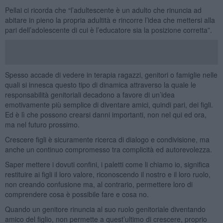
Pellai ci ricorda che “l’adultescente è un adulto che rinuncia ad
abitare in pieno la propria adultità e rincorre l’idea che mettersi alla
pari dell’adolescente di cui è l’educatore sia la posizione corretta”.
Spesso accade di vedere in terapia ragazzi, genitori o famiglie nelle
quali si innesca questo tipo di dinamica attraverso la quale le
responsabilità genitoriali decadono a favore di un’idea
emotivamente più semplice di diventare amici, quindi pari, dei figli.
Ed è lì che possono crearsi danni importanti, non nel qui ed ora,
ma nel futuro prossimo.
Crescere figli è sicuramente ricerca di dialogo e condivisione, ma
anche un continuo compromesso tra complicità ed autorevolezza.
Saper mettere i dovuti confini, i paletti come li chiamo io, significa
restituire ai figli il loro valore, riconoscendo il nostro e il loro ruolo,
non creando confusione ma, al contrario, permettere loro di
comprendere cosa è possibile fare e cosa no.
Quando un genitore rinuncia al suo ruolo genitoriale diventando
amico del figlio, non permette a quest’ultimo di crescere, proprio