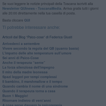
Se vuoi leggere le notizie principali della Toscana iscriviti alla
Newsletter QUInews - ToscanaMedia.
Arriva gratis tutti i giorni
alle 20:00 direttamente nella tua casella di posta.
Basta cliccare
QUI
Ti potrebbe interessare anche:
Articoli dal Blog “Psico-cose” di Federica Giusti
​Arrivederci a settembre
​Vivere secondo la regola del QB (quanto basta)
​L'impatto delle alte temperature sull’umore
Sei anni di Psico-Cose
​Anche il terapeuta “sente”
​La forza silenziosa dell'impegno
​Il mito della madre leonessa
Spazi leggeri per tempi complessi
Il bambino, il marshmallow e il tempo
​Quando cambia il nome di una sindrome
​Quando il terapeuta torna a casa
​Buon 1 Maggio!
Ritornare indietro di vent’anni
​A cosa serve davvero la psicoterapia