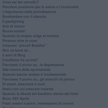
​Cosa sai del cervello?
Prendere posizione per la salute e l’incolumità
L’importanza della perturbazione
​Bombardare con il silenzio
Il gaslighting
Aria di rientro
Buona estate!
​Quando la terapia volge al termine
​Persone oltre le cose
​Crescere “piccoli Buddha”
Non va bene se…
​5 anni di Blog
​Il bullismo ha un’età?
Facciamo il punto su...la depressione
​Alla ricerca della spontaneità
​Quando lasciar andare è fondamentale
Facciamo il punto su...gli attacchi di panico
Di amori, maschere e ruoli
​Amici con cui crescere insieme
​Quando la libertà del bambino deriva dai limiti
Buon XXV Aprile
​Frasi celebri e psico_interessanti di cartoni
​Panchine rosso sangue