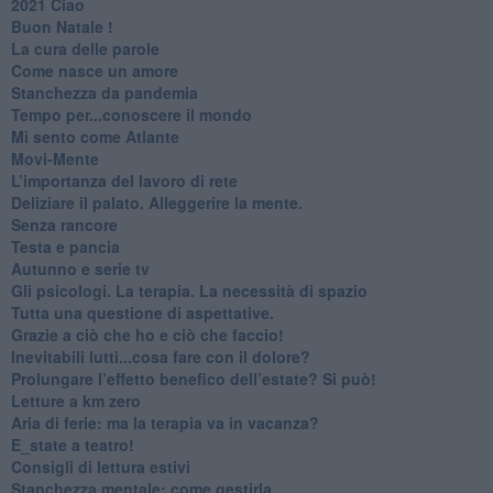
2021 Ciao
Buon Natale !
​La cura delle parole
​Come nasce un amore
Stanchezza da pandemia
​Tempo per...conoscere il mondo
​Mi sento come Atlante
​Movi-Mente
​L’importanza del lavoro di rete
​Deliziare il palato. Alleggerire la mente.
​Senza rancore
​Testa e pancia
​Autunno e serie tv
​Gli psicologi. La terapia. La necessità di spazio
​Tutta una questione di aspettative.
​Grazie a ciò che ho e ciò che faccio!
​Inevitabili lutti...cosa fare con il dolore?
Prolungare l’effetto benefico dell’estate? Si può!
​Letture a km zero
​Aria di ferie: ma la terapia va in vacanza?
​E_state a teatro!
​Consigli di lettura estivi
​Stanchezza mentale: come gestirla