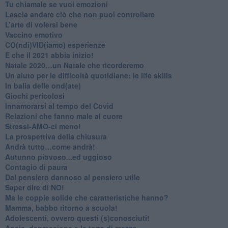
​Tu chiamale se vuoi emozioni
​Lascia andare ciò che non puoi controllare
L’arte di volersi bene
​Vaccino emotivo
CO(ndi)VID(iamo) esperienze
​E che il 2021 abbia inizio!
​Natale 2020…un Natale che ricorderemo
Un aiuto per le difficoltà quotidiane: le life skills
​In balia delle ond(ate)
Giochi pericolosi
Innamorarsi al tempo del Covid
​Relazioni che fanno male al cuore
​Stressi-AMO-ci meno!
​La prospettiva della chiusura
​Andrà tutto…come andrà!
Autunno piovoso...ed uggioso
​Contagio di paura
​Dal pensiero dannoso al pensiero utile
​Saper dire di NO!
​Ma le coppie solide che caratteristiche hanno?
​Mamma, babbo ritorno a scuola!
Adolescenti, ovvero questi (s)conosciuti!
Ansia, depressione e la terra di mezzo