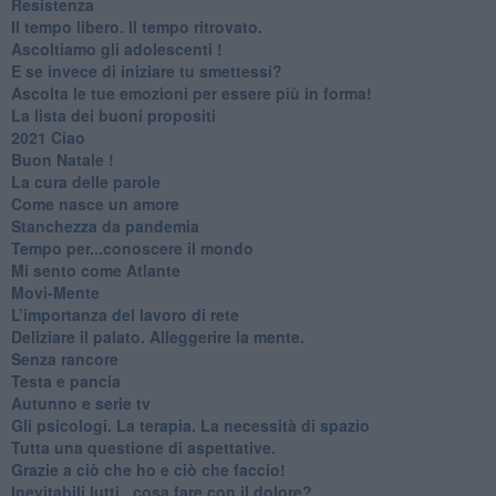
Resistenza
​Il tempo libero. Il tempo ritrovato.
Ascoltiamo gli adolescenti !
​E se invece di iniziare tu smettessi?
​Ascolta le tue emozioni per essere più in forma!
​La lista dei buoni propositi
2021 Ciao
Buon Natale !
​La cura delle parole
​Come nasce un amore
Stanchezza da pandemia
​Tempo per...conoscere il mondo
​Mi sento come Atlante
​Movi-Mente
​L’importanza del lavoro di rete
​Deliziare il palato. Alleggerire la mente.
​Senza rancore
​Testa e pancia
​Autunno e serie tv
​Gli psicologi. La terapia. La necessità di spazio
​Tutta una questione di aspettative.
​Grazie a ciò che ho e ciò che faccio!
​Inevitabili lutti...cosa fare con il dolore?