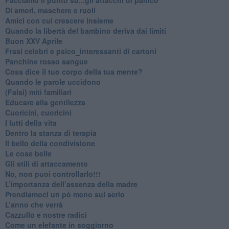
Di amori, maschere e ruoli
​Amici con cui crescere insieme
​Quando la libertà del bambino deriva dai limiti
Buon XXV Aprile
​Frasi celebri e psico_interessanti di cartoni
​Panchine rosso sangue
​Cosa dice il tuo corpo della tua mente?
​Quando le parole uccidono
​(Falsi) miti familiari
​Educare alla gentilezza
​Cuoricini, cuoricini
I lutti della vita
​Dentro la stanza di terapia
​Il bello della condivisione
Le cose belle
​Gli stili di attaccamento
No, non puoi controllarlo!!!
​L’importanza dell’assenza della madre
​Prendiamoci un pò meno sul serio
​L’anno che verrà
​Cazzullo e nostre radici
​Come un elefante in soggiorno