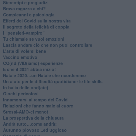
Stereotipi e pregiudizi
​Brava ragazza a chi?
​Compleanni e psicologia
Effetti del Covid sulla nostra vita
Il segreto della felicità di coppia
​I “pensieri-vampiro”
​Tu chiamale se vuoi emozioni
​Lascia andare ciò che non puoi controllare
L’arte di volersi bene
​Vaccino emotivo
CO(ndi)VID(iamo) esperienze
​E che il 2021 abbia inizio!
​Natale 2020…un Natale che ricorderemo
Un aiuto per le difficoltà quotidiane: le life skills
​In balia delle ond(ate)
Giochi pericolosi
Innamorarsi al tempo del Covid
​Relazioni che fanno male al cuore
​Stressi-AMO-ci meno!
​La prospettiva della chiusura
​Andrà tutto…come andrà!
Autunno piovoso...ed uggioso
​Contagio di paura