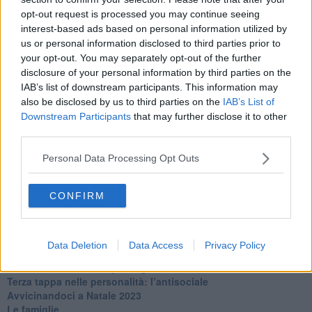
​Clima ballerino e sbalzi d’umore
opt-out request is processed you may continue seeing
La maternità
interest-based ads based on personal information utilized by
​L’uomo o l’orso?
us or personal information disclosed to third parties prior to
Non hanno un amico a teatro​
​Tutta una questione di rispetto
your opt-out. You may separately opt-out of the further
​Cose che ci esauriscono
disclosure of your personal information by third parties on the
​Vespa che passione!
IAB’s list of downstream participants. This information may
​Lasciate ai vostri figli il diritto di piangere
also be disclosed by us to third parties on the
IAB’s List of
​Parole d’amore regalate al vento
Downstream Participants
that may further disclose it to other
​Essere genitori di un adolescente
third parties.
​Saper pazientare
​Giornata del Fiocchetto Lilla
Personal Data Processing Opt Outs
​Venerdì emozionalmente sostenibile
Ma ti ascolti?
CONFIRM
Contornati di persone che…
Non dare niente per scontato
Che cos’è la dipendenza affettiva?
Quarta tappa nelle personalità: il narcisista
Data Deletion
Data Access
Privacy Policy
​Nuovi arrivi!
​Iniziamo l’anno con il piede giusto
​Terza tappa nelle personalità: l’antisociale
​Avvicinandoci a Natale 2023
Le famiglie