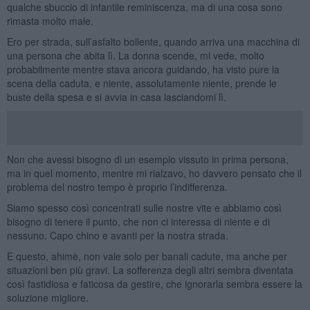
qualche sbuccio di infantile reminiscenza, ma di una cosa sono
rimasta molto male.
Ero per strada, sull’asfalto bollente, quando arriva una macchina di
una persona che abita lì. La donna scende, mi vede, molto
probabilmente mentre stava ancora guidando, ha visto pure la
scena della caduta, e niente, assolutamente niente, prende le
buste della spesa e si avvia in casa lasciandomi lì.
Non che avessi bisogno di un esempio vissuto in prima persona,
ma in quel momento, mentre mi rialzavo, ho davvero pensato che il
problema del nostro tempo è proprio l’indifferenza.
Siamo spesso così concentrati sulle nostre vite e abbiamo così
bisogno di tenere il punto, che non ci interessa di niente e di
nessuno. Capo chino e avanti per la nostra strada.
E questo, ahimè, non vale solo per banali cadute, ma anche per
situazioni ben più gravi. La sofferenza degli altri sembra diventata
così fastidiosa e faticosa da gestire, che ignorarla sembra essere la
soluzione migliore.