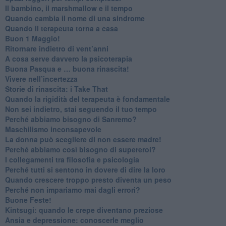
Il bambino, il marshmallow e il tempo
​Quando cambia il nome di una sindrome
​Quando il terapeuta torna a casa
​Buon 1 Maggio!
Ritornare indietro di vent’anni
​A cosa serve davvero la psicoterapia
​Buona Pasqua e … buona rinascita!
​Vivere nell’incertezza
​Storie di rinascita: i Take That
​Quando la rigidità del terapeuta è fondamentale
​Non sei indietro, stai seguendo il tuo tempo
​Perché abbiamo bisogno di Sanremo?
​Maschilismo inconsapevole
​La donna può scegliere di non essere madre!
​Perché abbiamo così bisogno di supereroi?
​I collegamenti tra filosofia e psicologia
​Perché tutti si sentono in dovere di dire la loro
​Quando crescere troppo presto diventa un peso
​Perché non impariamo mai dagli errori?
​Buone Feste!
​Kintsugi: quando le crepe diventano preziose
Ansia e depressione: conoscerle meglio