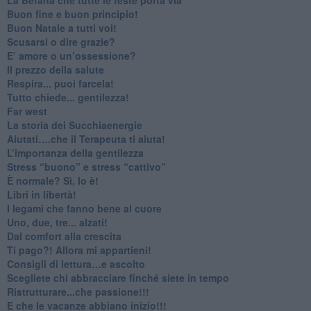
Buon fine e buon principio!
​Buon Natale a tutti voi!
​Scusarsi o dire grazie?
​E’ amore o un’ossessione?
​Il prezzo della salute
​Respira... puoi farcela!
​Tutto chiede... gentilezza!
​Far west
​La storia dei Succhiaenergie
​Aiutati….che il Terapeuta ti aiuta!
​L’importanza della gentilezza
​Stress “buono” e stress “cattivo”
​È normale? Sì, lo è!
​Libri in libertà!
​I legami che fanno bene al cuore
Uno, due, tre... alzati!​
​Dal comfort alla crescita
​Ti pago?! Allora mi appartieni!​
​Consigli di lettura…e ascolto
​Scegliete chi abbracciare finché siete in tempo
​Ristrutturare...che passione!!!
​E che le vacanze abbiano inizio!!!