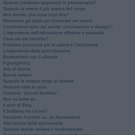
Quando cambiare approccio in psicoterapia?
​Quando la mente è più stanca del corpo
Non dormo, che cosa vuol dire?
​Rinnovare gli spazi per rinnovare noi stessi
​Condividere tutto sui social: connessione o disagio?
​L’importanza dell’educazione affettiva e sessuale
​Cosa sai del cervello?
Prendere posizione per la salute e l’incolumità
L’importanza della perturbazione
​Bombardare con il silenzio
Il gaslighting
Aria di rientro
Buona estate!
​Quando la terapia volge al termine
​Persone oltre le cose
​Crescere “piccoli Buddha”
Non va bene se…
​5 anni di Blog
​Il bullismo ha un’età?
Facciamo il punto su...la depressione
​Alla ricerca della spontaneità
​Quando lasciar andare è fondamentale
Facciamo il punto su...gli attacchi di panico