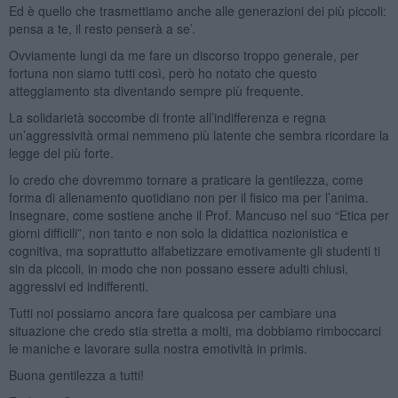
Ed è quello che trasmettiamo anche alle generazioni dei più piccoli:
pensa a te, il resto penserà a se’.
Ovviamente lungi da me fare un discorso troppo generale, per
fortuna non siamo tutti così, però ho notato che questo
atteggiamento sta diventando sempre più frequente.
La solidarietà soccombe di fronte all’indifferenza e regna
un’aggressività ormai nemmeno più latente che sembra ricordare la
legge del più forte.
Io credo che dovremmo tornare a praticare la gentilezza, come
forma di allenamento quotidiano non per il fisico ma per l’anima.
Insegnare, come sostiene anche il Prof. Mancuso nel suo “Etica per
giorni difficili”, non tanto e non solo la didattica nozionistica e
cognitiva, ma soprattutto alfabetizzare emotivamente gli studenti ti
sin da piccoli, in modo che non possano essere adulti chiusi,
aggressivi ed indifferenti.
Tutti noi possiamo ancora fare qualcosa per cambiare una
situazione che credo stia stretta a molti, ma dobbiamo rimboccarci
le maniche e lavorare sulla nostra emotività in primis.
Buona gentilezza a tutti!