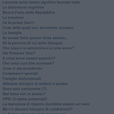
​Lavorare sotto stress significa lavorare male
​Le distorsioni cognitive
​Buona Festa della Repubblica
Le emozioni
​Ce la posso fare!!!
​Cose delle quali non dovremmo scusarci
​La famiglia
​Se avessi fatto questo forse adesso…
​Sii la persona di cui avevi bisogno
Che cosa è la serotonina e a cosa serve?
​Hai Presente Vero?
A cosa serve essere assertivi?
​Che cosa vuol dire accettare?
​Cosa ci sta accadendo
​Compleanni speciali
​Famiglie disfunzionali
​Abbiamo bisogno di sederci e parlare
Sono solo canzonette (?)
​Stai bene con te stesso?
​OPS! Ci siamo presentati!
​La mancanza di rispetto dovrebbe essere un reato
​Ma c’è davvero bisogno di combattenti?
​La Befana che tutte le feste porta via