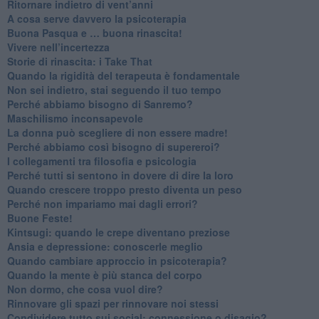
Ritornare indietro di vent’anni
​A cosa serve davvero la psicoterapia
​Buona Pasqua e … buona rinascita!
​Vivere nell’incertezza
​Storie di rinascita: i Take That
​Quando la rigidità del terapeuta è fondamentale
​Non sei indietro, stai seguendo il tuo tempo
​Perché abbiamo bisogno di Sanremo?
​Maschilismo inconsapevole
​La donna può scegliere di non essere madre!
​Perché abbiamo così bisogno di supereroi?
​I collegamenti tra filosofia e psicologia
​Perché tutti si sentono in dovere di dire la loro
​Quando crescere troppo presto diventa un peso
​Perché non impariamo mai dagli errori?
​Buone Feste!
​Kintsugi: quando le crepe diventano preziose
Ansia e depressione: conoscerle meglio
Quando cambiare approccio in psicoterapia?
​Quando la mente è più stanca del corpo
Non dormo, che cosa vuol dire?
​Rinnovare gli spazi per rinnovare noi stessi
​Condividere tutto sui social: connessione o disagio?