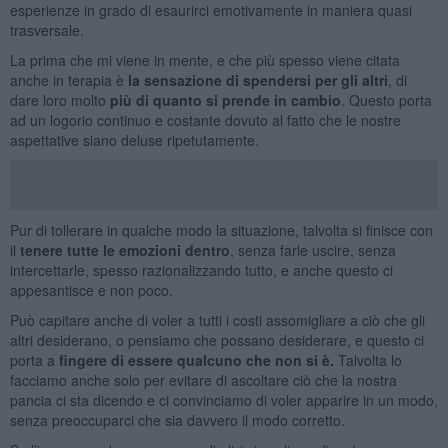
esperienze in grado di esaurirci emotivamente in maniera quasi
trasversale.
La prima che mi viene in mente, e che più spesso viene citata
anche in terapia è
la sensazione di spendersi per gli altri
, di
dare loro molto
più di quanto si prende in cambio
. Questo porta
ad un logorio continuo e costante dovuto al fatto che le nostre
aspettative siano deluse ripetutamente.
Pur di tollerare in qualche modo la situazione, talvolta si finisce con
il
tenere tutte le emozioni dentro
, senza farle uscire, senza
intercettarle, spesso razionalizzando tutto, e anche questo ci
appesantisce e non poco.
Può capitare anche di voler a tutti i costi assomigliare a ciò che gli
altri desiderano, o pensiamo che possano desiderare, e questo ci
porta a
fingere di essere qualcuno che non si è.
Talvolta lo
facciamo anche solo per evitare di ascoltare ciò che la nostra
pancia ci sta dicendo e ci convinciamo di voler apparire in un modo,
senza preoccuparci che sia davvero il modo corretto.