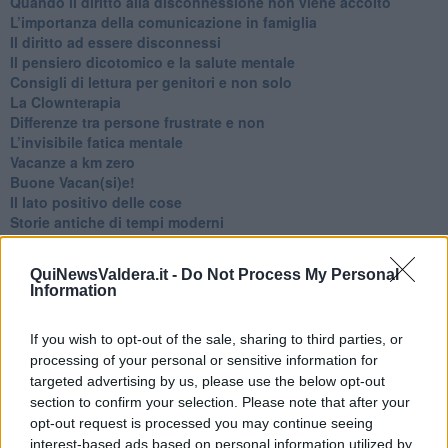
Quando il diritto alla disconnessione non viene accolto
​L’importanza della comunicazione in famiglia
​Il diritto ad essere disconnessi
​Il pensiero dicotomico e la salute mentale
​Consigli di lettura per genitori e non solo
​La Clownterapia
​Differenze tra persone frustrate e non
L’invisibile fatica mentale
Vacanze a km zero
​Buone Vacan(si)e!
​Il lato positivo delle cose
​Storie antiche di tempi moderni
​Quello che alle mamme non dicono
Adultescenza
QuiNewsValdera.it -
Do Not Process My Personal
Homo imbecillis
Information
​4 anni di Blog
Quando il silenzio è aggressivo
If you wish to opt-out of the sale, sharing to third parties, or
​Il passato, questo conosciuto!
processing of your personal or sensitive information for
​Clima ballerino e sbalzi d’umore
La maternità
targeted advertising by us, please use the below opt-out
​L’uomo o l’orso?
section to confirm your selection. Please note that after your
Non hanno un amico a teatro​
opt-out request is processed you may continue seeing
​Tutta una questione di rispetto
interest-based ads based on personal information utilized by