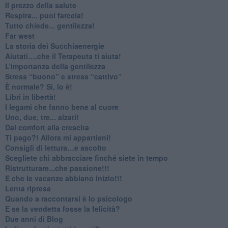
​Il prezzo della salute
​Respira... puoi farcela!
​Tutto chiede... gentilezza!
​Far west
​La storia dei Succhiaenergie
​Aiutati….che il Terapeuta ti aiuta!
​L’importanza della gentilezza
​Stress “buono” e stress “cattivo”
​È normale? Sì, lo è!
​Libri in libertà!
​I legami che fanno bene al cuore
Uno, due, tre... alzati!​
​Dal comfort alla crescita
​Ti pago?! Allora mi appartieni!​
​Consigli di lettura…e ascolto
​Scegliete chi abbracciare finché siete in tempo
​Ristrutturare...che passione!!!
​E che le vacanze abbiano inizio!!!
​Lenta ripresa
​Quando a raccontarsi è lo psicologo
​E se la vendetta fosse la felicità?
​Due anni di Blog