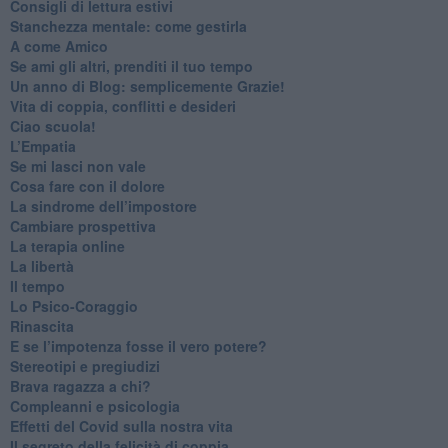
​Consigli di lettura estivi
​Stanchezza mentale: come gestirla
​A come Amico
​Se ami gli altri, prenditi il tuo tempo
​Un anno di Blog: semplicemente Grazie!
​Vita di coppia, conflitti e desideri
​Ciao scuola!
​L’Empatia
​Se mi lasci non vale
Cosa fare con il dolore
​La sindrome dell’impostore
​Cambiare prospettiva
La terapia online
La libertà
​Il tempo
​Lo Psico-Coraggio
Rinascita
​E se l’impotenza fosse il vero potere?
Stereotipi e pregiudizi
​Brava ragazza a chi?
​Compleanni e psicologia
Effetti del Covid sulla nostra vita
Il segreto della felicità di coppia