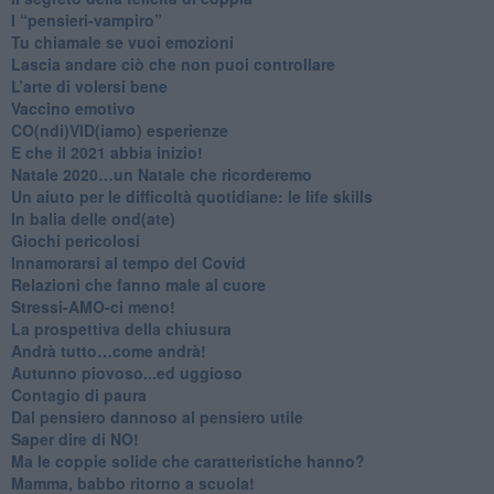
​I “pensieri-vampiro”
​Tu chiamale se vuoi emozioni
​Lascia andare ciò che non puoi controllare
L’arte di volersi bene
​Vaccino emotivo
CO(ndi)VID(iamo) esperienze
​E che il 2021 abbia inizio!
​Natale 2020…un Natale che ricorderemo
Un aiuto per le difficoltà quotidiane: le life skills
​In balia delle ond(ate)
Giochi pericolosi
Innamorarsi al tempo del Covid
​Relazioni che fanno male al cuore
​Stressi-AMO-ci meno!
​La prospettiva della chiusura
​Andrà tutto…come andrà!
Autunno piovoso...ed uggioso
​Contagio di paura
​Dal pensiero dannoso al pensiero utile
​Saper dire di NO!
​Ma le coppie solide che caratteristiche hanno?
​Mamma, babbo ritorno a scuola!