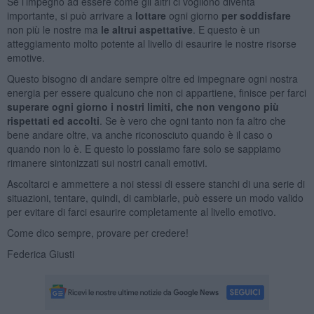
Se l’impegno ad essere come gli altri ci vogliono diventa
importante, si può arrivare a
lottare
ogni giorno
per soddisfare
non più le nostre ma
le altrui aspettative
. E questo è un
atteggiamento molto potente al livello di esaurire le nostre risorse
emotive.
Questo bisogno di andare sempre oltre ed impegnare ogni nostra
energia per essere qualcuno che non ci appartiene, finisce per farci
superare ogni giorno i nostri limiti, che non vengono più
rispettati ed accolti
. Se è vero che ogni tanto non fa altro che
bene andare oltre, va anche riconosciuto quando è il caso o
quando non lo è. E questo lo possiamo fare solo se sappiamo
rimanere sintonizzati sui nostri canali emotivi.
Ascoltarci e ammettere a noi stessi di essere stanchi di una serie di
situazioni, tentare, quindi, di cambiarle, può essere un modo valido
per evitare di farci esaurire completamente al livello emotivo.
Come dico sempre, provare per credere!
Federica Giusti