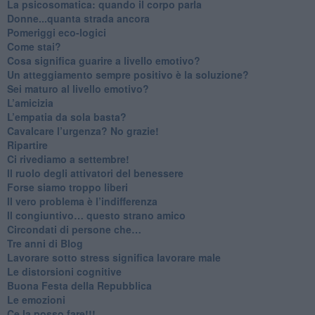
La psicosomatica: quando il corpo parla
Donne...quanta strada ancora
​Pomeriggi eco-logici
​Come stai?
Cosa significa guarire a livello emotivo?
​Un atteggiamento sempre positivo è la soluzione?
​Sei maturo al livello emotivo?
​L’amicizia
​L’empatia da sola basta?
​Cavalcare l’urgenza? No grazie!
Ripartire
​Ci rivediamo a settembre!
​Il ruolo degli attivatori del benessere
​Forse siamo troppo liberi
​Il vero problema è l’indifferenza
​Il congiuntivo… questo strano amico
​Circondati di persone che…
​Tre anni di Blog
​Lavorare sotto stress significa lavorare male
​Le distorsioni cognitive
​Buona Festa della Repubblica
Le emozioni
​Ce la posso fare!!!