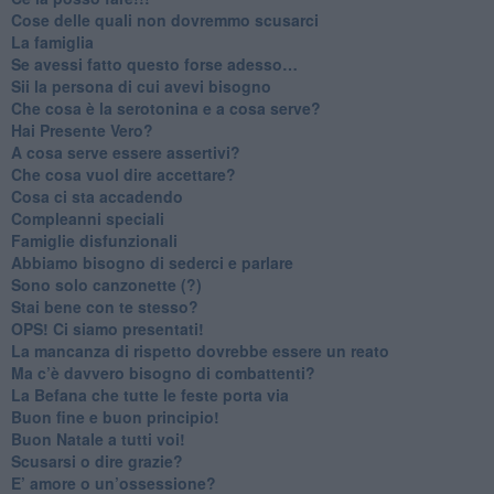
​Cose delle quali non dovremmo scusarci
​La famiglia
​Se avessi fatto questo forse adesso…
​Sii la persona di cui avevi bisogno
Che cosa è la serotonina e a cosa serve?
​Hai Presente Vero?
A cosa serve essere assertivi?
​Che cosa vuol dire accettare?
​Cosa ci sta accadendo
​Compleanni speciali
​Famiglie disfunzionali
​Abbiamo bisogno di sederci e parlare
Sono solo canzonette (?)
​Stai bene con te stesso?
​OPS! Ci siamo presentati!
​La mancanza di rispetto dovrebbe essere un reato
​Ma c’è davvero bisogno di combattenti?
​La Befana che tutte le feste porta via
Buon fine e buon principio!
​Buon Natale a tutti voi!
​Scusarsi o dire grazie?
​E’ amore o un’ossessione?