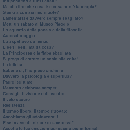
​Indipendenti a tutti i costi?
​Ma alla fine che cosa è e cosa non è la terapia?
​Siamo sicuri sia mio nipote?
​Lamentarsi è davvero sempre sbagliato?
​Metti un sabato al Museo Piaggio
​Lo sguardo della poesia e della filosofia
Autosabotaggio
​Lo aspettavo da tempo
​Liberi liberi...ma da cosa?
​La Principessa e la fiaba sbagliata
Si prega di entrare un’ansia alla volta!
​La felicità
​Ebbene sì, l’ho preso anche io!
​Davvero la psicologia è superflua?
Paure legittime
​Memento celebrare semper
​Consigli di visione e di ascolto
​Il velo oscuro
Resistenza
​Il tempo libero. Il tempo ritrovato.
Ascoltiamo gli adolescenti !
​E se invece di iniziare tu smettessi?
​Ascolta le tue emozioni per essere più in forma!