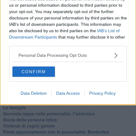
​Cose che ci esauriscono
us or personal information disclosed to third parties prior to
​Vespa che passione!
your opt-out. You may separately opt-out of the further
​Lasciate ai vostri figli il diritto di piangere
disclosure of your personal information by third parties on the
​Parole d’amore regalate al vento
IAB’s list of downstream participants. This information may
​Essere genitori di un adolescente
also be disclosed by us to third parties on the
IAB’s List of
​Saper pazientare
Downstream Participants
that may further disclose it to other
​Giornata del Fiocchetto Lilla
third parties.
​Venerdì emozionalmente sostenibile
Ma ti ascolti?
Personal Data Processing Opt Outs
Contornati di persone che…
Non dare niente per scontato
Che cos’è la dipendenza affettiva?
CONFIRM
Quarta tappa nelle personalità: il narcisista
​Nuovi arrivi!
​Iniziamo l’anno con il piede giusto
Data Deletion
Data Access
Privacy Policy
​Terza tappa nelle personalità: l’antisociale
​Avvicinandoci a Natale 2023
Le famiglie
Seconda tappa nelle personalità: l’istrionico
​Storia della persona felice
Violenze di (ogni) genere
​Primo appuntamento con le personalità: Borderline