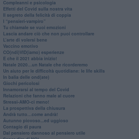
​Compleanni e psicologia
Effetti del Covid sulla nostra vita
Il segreto della felicità di coppia
​I “pensieri-vampiro”
​Tu chiamale se vuoi emozioni
​Lascia andare ciò che non puoi controllare
L’arte di volersi bene
​Vaccino emotivo
CO(ndi)VID(iamo) esperienze
​E che il 2021 abbia inizio!
​Natale 2020…un Natale che ricorderemo
Un aiuto per le difficoltà quotidiane: le life skills
​In balia delle ond(ate)
Giochi pericolosi
Innamorarsi al tempo del Covid
​Relazioni che fanno male al cuore
​Stressi-AMO-ci meno!
​La prospettiva della chiusura
​Andrà tutto…come andrà!
Autunno piovoso...ed uggioso
​Contagio di paura
​Dal pensiero dannoso al pensiero utile
​Saper dire di NO!