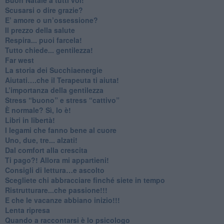
​Scusarsi o dire grazie?
​E’ amore o un’ossessione?
​Il prezzo della salute
​Respira... puoi farcela!
​Tutto chiede... gentilezza!
​Far west
​La storia dei Succhiaenergie
​Aiutati….che il Terapeuta ti aiuta!
​L’importanza della gentilezza
​Stress “buono” e stress “cattivo”
​È normale? Sì, lo è!
​Libri in libertà!
​I legami che fanno bene al cuore
Uno, due, tre... alzati!​
​Dal comfort alla crescita
​Ti pago?! Allora mi appartieni!​
​Consigli di lettura…e ascolto
​Scegliete chi abbracciare finché siete in tempo
​Ristrutturare...che passione!!!
​E che le vacanze abbiano inizio!!!
​Lenta ripresa
​Quando a raccontarsi è lo psicologo