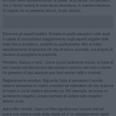
che ci fanno vedere le cose senza sfumature, in maniera estrema.
Di seguito ve ne presento alcune, le più comuni.
Eliminare gli aspetti positivi. Si tratta di quelle situazioni nelle quali
ci capita di concentrarci maggiormente sugli aspetti negativi delle
cose che ci accadono, anziché su quelli positivi. Non si tratta
semplicemente di ignorare ciò che di buono succede, ma proprio di
rifiutarsi di accogliere le positività.
Pensiero “bianco o nero”. Come si può facilmente intuire, si tratta di
non riuscire ad allontanarsi dal pensiero estremo del tutto o niente.
Un pensiero di tipo assoluto può farci sentire falliti o frustrati.
Ragionamento emotivo. Riguarda l’idea di percepire il mondo
esterno attraverso le nostre emozioni ed estendere ciò che si prova
al modo in cui la realtà è secondo noi. Per esempio, se provo un
sentimento negativo, posso rischiare di vedere tutto negativo
attorno a noi.
Avere filtri mentali. Usare un filtro significa non riuscire mai ad
avere una visione reale della realtà ed e’ un atteggiamento rigido