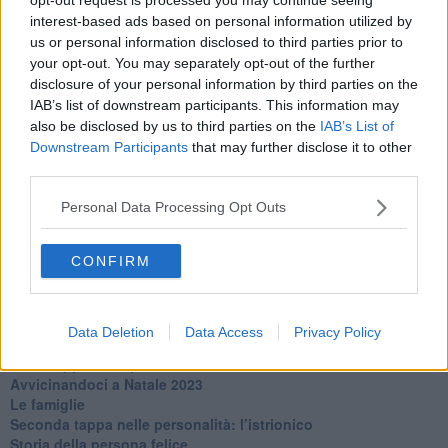
​L’uomo o l’orso?
interest-based ads based on personal information utilized by
Non hanno un amico a teatro​
us or personal information disclosed to third parties prior to
​Tutta una questione di rispetto
​Cose che ci esauriscono
your opt-out. You may separately opt-out of the further
​Vespa che passione!
disclosure of your personal information by third parties on the
​Lasciate ai vostri figli il diritto di piangere
IAB’s list of downstream participants. This information may
​Parole d’amore regalate al vento
also be disclosed by us to third parties on the
IAB’s List of
​Essere genitori di un adolescente
Downstream Participants
that may further disclose it to other
​Saper pazientare
third parties.
​Giornata del Fiocchetto Lilla
​Venerdì emozionalmente sostenibile
Personal Data Processing Opt Outs
Ma ti ascolti?
Contornati di persone che…
CONFIRM
Non dare niente per scontato
Che cos’è la dipendenza affettiva?
Quarta tappa nelle personalità: il narcisista
​Nuovi arrivi!
Data Deletion
Data Access
Privacy Policy
​Iniziamo l’anno con il piede giusto
​Terza tappa nelle personalità: l’antisociale
​Avvicinandoci a Natale 2023
Le famiglie
Seconda tappa nelle personalità: l’istrionico
​Storia della persona felice