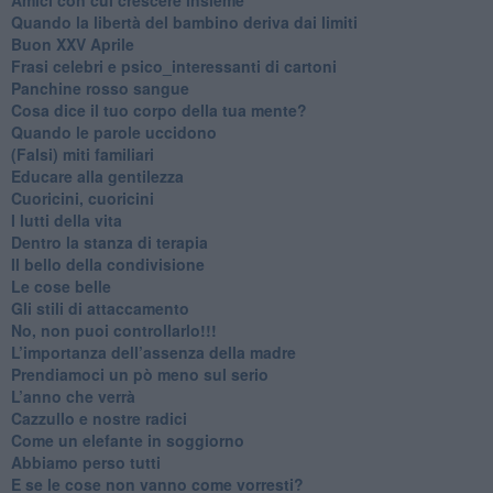
​Quando la libertà del bambino deriva dai limiti
Buon XXV Aprile
​Frasi celebri e psico_interessanti di cartoni
​Panchine rosso sangue
​Cosa dice il tuo corpo della tua mente?
​Quando le parole uccidono
​(Falsi) miti familiari
​Educare alla gentilezza
​Cuoricini, cuoricini
I lutti della vita
​Dentro la stanza di terapia
​Il bello della condivisione
Le cose belle
​Gli stili di attaccamento
No, non puoi controllarlo!!!
​L’importanza dell’assenza della madre
​Prendiamoci un pò meno sul serio
​L’anno che verrà
​Cazzullo e nostre radici
​Come un elefante in soggiorno
​Abbiamo perso tutti
E se le cose non vanno come vorresti?