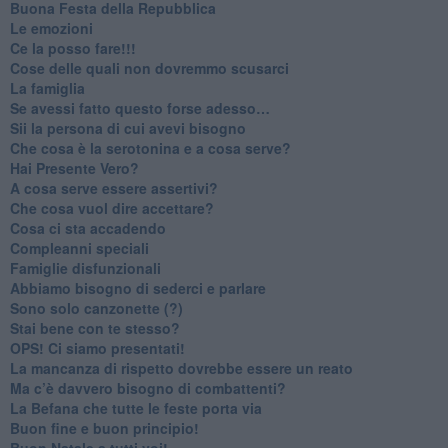
​Buona Festa della Repubblica
Le emozioni
​Ce la posso fare!!!
​Cose delle quali non dovremmo scusarci
​La famiglia
​Se avessi fatto questo forse adesso…
​Sii la persona di cui avevi bisogno
Che cosa è la serotonina e a cosa serve?
​Hai Presente Vero?
A cosa serve essere assertivi?
​Che cosa vuol dire accettare?
​Cosa ci sta accadendo
​Compleanni speciali
​Famiglie disfunzionali
​Abbiamo bisogno di sederci e parlare
Sono solo canzonette (?)
​Stai bene con te stesso?
​OPS! Ci siamo presentati!
​La mancanza di rispetto dovrebbe essere un reato
​Ma c’è davvero bisogno di combattenti?
​La Befana che tutte le feste porta via
Buon fine e buon principio!
​Buon Natale a tutti voi!