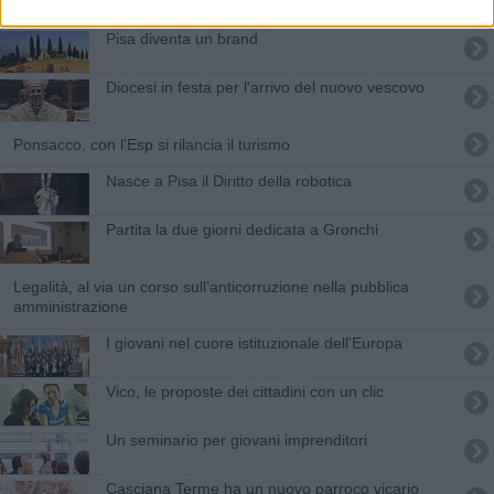
Pisa diventa un brand
Diocesi in festa per l'arrivo del nuovo vescovo
Ponsacco, con l'Esp si rilancia il turismo
Nasce a Pisa il Diritto della robotica
Partita la due giorni dedicata a Gronchi
Legalità, al via un corso sull’anticorruzione nella pubblica
amministrazione
I giovani nel cuore istituzionale dell'Europa
Vico, le proposte dei cittadini con un clic
Un seminario per giovani imprenditori
Casciana Terme ha un nuovo parroco vicario