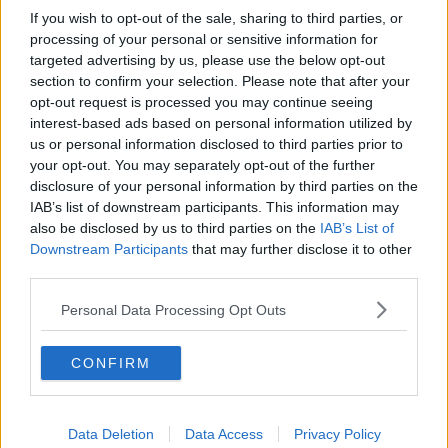
If you wish to opt-out of the sale, sharing to third parties, or
processing of your personal or sensitive information for
Lista Pd, ecco chi si candida con Brogi
targeted advertising by us, please use the below opt-out
section to confirm your selection. Please note that after your
25 Aprile, la Lega critica le cerimonie
opt-out request is processed you may continue seeing
interest-based ads based on personal information utilized by
Chianni ha ben due siti simili a Stonehenge?
us or personal information disclosed to third parties prior to
your opt-out. You may separately opt-out of the further
Apre lo sportello contro il sovraindebitamento
disclosure of your personal information by third parties on the
IAB’s list of downstream participants. This information may
"Contattateci, noi siamo qui"
also be disclosed by us to third parties on the
IAB’s List of
Downstream Participants
that may further disclose it to other
"Sèfattotrenta" 30 anni di TeatroInBìLiKo
third parties.
Emma si veste d'azzurro con la Nazionale
Personal Data Processing Opt Outs
EcoDays, una borsa di studio intitolata a Mario
CONFIRM
Garzella
Eccidio Sant'Anna, Pontedera ricorda le vittime
Data Deletion
Data Access
Privacy Policy
Al Museo Piaggio Bersani presenta il suo libro