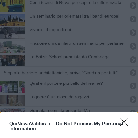
Con i tecnici di Revet per capire la differenziata
Un seminario per orientarsi tra i bandi europei
​Vivere…il dopo di noi
Frazione umida rifiuti, un seminario per parlarne
La British School premiata da Cambridge
Stop alle barriere architettoniche, arriva “Giardino per tutti”
Qual è il portone più bello del reame?
Leggere è un gioco da ragazzi
Granata, sconfitta pesante. Ma...
QuiNewsValdera.it -
Do Not Process My Personal
Lo strano caso dell'insegna della Lega
Information
​Don Cuter, 50 anni a Pontedera