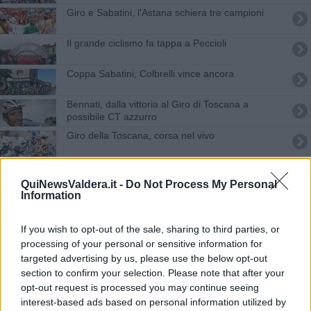
Giro e Sabatini, l'Astana schiera tre campioni
Il grande ciclismo fa tappa a Peccioli
Coppa Sabatini, Colbrelli vince ancora
Bennati, dalla vittoria al Giro di Toscana a
possibile CT azzurro
Giro della Toscana, corsa nel vivo
Coppa "Sabatini", per vincere serve un diavolo
nelle gambe
QuiNewsValdera.it -
Do Not Process My Personal
Information
Colbrelli, "Giro e Sabatini da divertirsi"
Coppa Sabatini, vince Pasqualon in volata -
If you wish to opt-out of the sale, sharing to third parties, or
VIDEO
processing of your personal or sensitive information for
targeted advertising by us, please use the below opt-out
Sabatini, primo elenco di corridori
section to confirm your selection. Please note that after your
opt-out request is processed you may continue seeing
Altro giro, altra corsa con la Coppa Sabatini
interest-based ads based on personal information utilized by