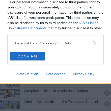
us or personal information disclosed to third parties prior to
La Coppa Sabatini, è ancora grande ciclismo
your opt-out. You may separately opt-out of the further
disclosure of your personal information by third parties on the
Scatta l'edizione 63 della Coppa Sabatini
IAB’s list of downstream participants. This information may
also be disclosed by us to third parties on the
IAB’s List of
Giro della Toscana, doppio successo di Martin
Downstream Participants
that may further disclose it to other
third parties.
Coppa Sabatini, esce Nibali c'è il Team Sky
Personal Data Processing Opt Outs
Due nazionali distinte per Giro Toscana e Sabatini
CONFIRM
La Sabatini emoziona ed è pronta per la Pro
Series
Coppa Sabatini al via, la lista dei partenti
Data Deletion
Data Access
Privacy Policy
Coppa Sabatini, capolavoro assoluto di Lutsenko
Campioni al via sulle strade della Valdera
Nibali e Colbrelli dicono sì a Toscana e Sabatini