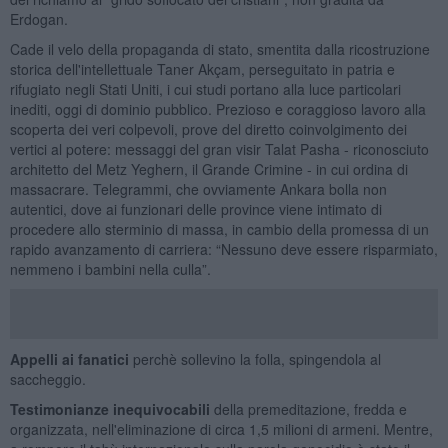
Erdogan.
Cade il velo della propaganda di stato, smentita dalla ricostruzione
storica dell'intellettuale Taner Akçam, perseguitato in patria e
rifugiato negli Stati Uniti, i cui studi portano alla luce particolari
inediti, oggi di dominio pubblico. Prezioso e coraggioso lavoro alla
scoperta dei veri colpevoli, prove del diretto coinvolgimento dei
vertici al potere: messaggi del gran visir Talat Pasha - riconosciuto
architetto del Metz Yeghern, il Grande Crimine - in cui ordina di
massacrare. Telegrammi, che ovviamente Ankara bolla non
autentici, dove ai funzionari delle province viene intimato di
procedere allo sterminio di massa, in cambio della promessa di un
rapido avanzamento di carriera: “Nessuno deve essere risparmiato,
nemmeno i bambini nella culla”.
Appelli ai fanatici
perchè sollevino la folla, spingendola al
saccheggio.
Testimonianze inequivocabili
della premeditazione, fredda e
organizzata, nell'eliminazione di circa 1,5 milioni di armeni. Mentre,