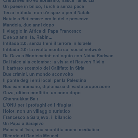
Un paese in bilico, Turchia senza pace
Terza Intifada, non c'è spazio per il Natale
Natale a Betlemme: crollo delle presenze
Mandela, due anni dopo
Il viaggio in Africa di Papa Francesco
E se 20 anni fa, Rabin...
Intifada 2.0: senza freni il terrore in Israele
Intifada 2.0: la rivolta monta sui social network
Da Gaza a Montecatini: colloquio con Nidaa Badwan
Dal falco alla colomba: la visita di Reuven Rivlin
Il barbaro scempio del Califfato in Siria
Due crimini, un mondo sconvolto
Il ponte degli enti locali per la Palestina
Nucleare iraniano, diplomazia di vasta proporzione
Gaza, ultimo conflitto, un anno dopo
Channukkat Bait
L'ONU per i profughi ed i rifugiati
Holot, non un villaggio turistico
Francesco a Sarajevo: il bilancio
Un Papa a Sarajevo
Palmira all'Isis, una sconfitta anche mediatica
Ricordo di Daniela Meucci