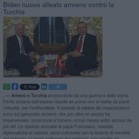
Biden nuovo alleato armeno contro la
Turchia
. —
Armeni e Turchia
ancora divisi da una guerra e dalla storia.
Ferite lontane dall'essere ricucite se prima non si mette da parte
l'ottusità, per l'indifendibile. Il castello di sabbia del negazionismo
turco sul genocidio armeno, che per oltre un secolo ha
imperversato, incomincia a franare, ormai messo sotto accusa da
più lati. Le ripetute stoccate di papa Francesco, rasoiate
diplomatiche al vetriolo, sono culminate con la lezione di moralità
del richiamo al “grido soffocato dei cristiani”, non gradita da