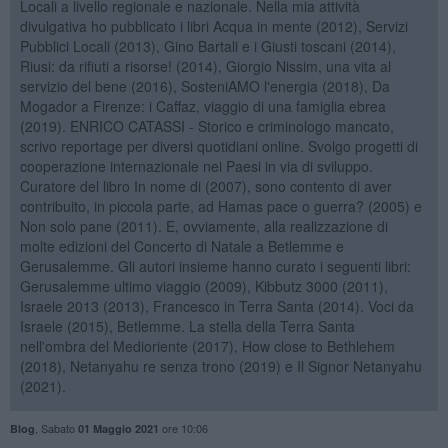
Locali a livello regionale e nazionale. Nella mia attività
divulgativa ho pubblicato i libri Acqua in mente (2012), Servizi
Pubblici Locali (2013), Gino Bartali e i Giusti toscani (2014),
Riusi: da rifiuti a risorse! (2014), Giorgio Nissim, una vita al
servizio del bene (2016), SosteniAMO l'energia (2018), Da
Mogador a Firenze: i Caffaz, viaggio di una famiglia ebrea
(2019). ENRICO CATASSI - Storico e criminologo mancato,
scrivo reportage per diversi quotidiani online. Svolgo progetti di
cooperazione internazionale nei Paesi in via di sviluppo.
Curatore del libro In nome di (2007), sono contento di aver
contribuito, in piccola parte, ad Hamas pace o guerra? (2005) e
Non solo pane (2011). E, ovviamente, alla realizzazione di
molte edizioni del Concerto di Natale a Betlemme e
Gerusalemme. Gli autori insieme hanno curato i seguenti libri:
Gerusalemme ultimo viaggio (2009), Kibbutz 3000 (2011),
Israele 2013 (2013), Francesco in Terra Santa (2014). Voci da
Israele (2015), Betlemme. La stella della Terra Santa
nell'ombra del Medioriente (2017), How close to Bethlehem
(2018), Netanyahu re senza trono (2019) e Il Signor Netanyahu
(2021).
,
Sabato
ore 10:06
Blog
01 Maggio 2021