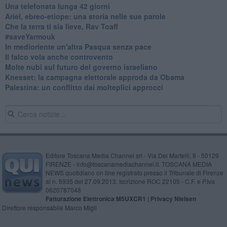
​Una telefonata lunga 42 giorni
​Ariel, ebreo-etiope: una storia nelle sue parole
Che la terra ti sia lieve, Rav Toaff
​#saveYarmouk
​In medioriente un'altra Pasqua senza pace
​Il falco vola anche controvento
Molte nubi sul futuro del governo israeliano
Knesset: la campagna elettorale approda da Obama
Palestina: un conflitto dai molteplici approcci
Editore Toscana Media Channel srl - Via Dei Martelli, 8 - 50129
FIRENZE - info@toscanamediachannel.it. TOSCANA MEDIA
NEWS quotidiano on line registrato presso il Tribunale di Firenze
al n. 5935 del 27.09.2013. Iscrizione ROC 22105 - C.F. e P.Iva
0620787048
Fatturazione Elettronica M5UXCR1 |
Privacy Nielsen
Direttore responsabile Marco Migli