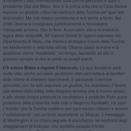
a rompere il tabù internazionale sulla parola genocidio è stato il
presidente Usa Joe Biden. Non è la prima volta che la Casa Bianca
esprime un giudizio critico nei confronti della Turchia per quei fatti
drammatici. Ma mai nessun presidente si era spinto a tanto. Nel
2008 Obama si impegnava pubblicamente a riconoscere
l'olocausto armeno. Non lo fece. A prevalere allora fu invece la
logica della realpolitik. Ad imporsi furono le ragioni espresse dal
Dipartimento di Stato, che riteneva strategico il ruolo della Turchia,
nel Medioriente e nella lotta all'Isis. Obama passò la mano e la
questione venne “insabbiata” nel tempo, lasciando ad altri il
gravoso compito di dire la verità su quegli eventi.
C'è voluto Biden a riaprire il fascicolo
. La sua decisione sarà
molto utile, anche sul piano giudiziario visto permetterà ai familiari
delle vittime di chiedere risarcimenti. E adottando il termine
genocidio non ha solo espresso un giudizio, ha ricambiato il favore
agli elettori della lobby della diaspora armena che lo hanno votato,
e allo stesso tempo presenta la candidatura a sostituire Putin quale
protettore della cristianità nella crisi in Nagorno Karabakh, tra azeri
(“fratello” che la Turchia sostiene con ogni mezzo militare) e armeni
(“culturalmente” con un forte ascendente su Mosca). Il messaggio
di Washington è un chiaro segnale di stanchezza nei confronti degli
atteggiamenti di Erdogan, che avrebbe passato il limite