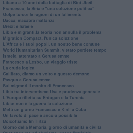
Libano a 10 anni dalla battaglia di Bint Jbeil
Francesco, la Siria e "una soluzione politica"
Golpe turco: le ragioni di un fallimento
Dacca, macabra mattanza
Brexit e Israele
Libia e migranti:la teoria non annulla il problema
Migration Compact, l'unica soluzione
L'Africa e i suoi popoli, un nostro bene comune
World Humanitarian Summit: vietato perdere tempo
Israele, attentato a Gerusalemme
Francesco a Lesbo, un viaggio triste
La cruda logica
Califfato, diamo un volto a questo demone
Pasqua a Gerusalemme
Sui migranti il monito di Francesco
Libia tra interventismo Usa e prudenza generale
L'Europa rifletta su Erdogan e la Turchia
Libia: non è la guerra la soluzione
Metti un giorno Francesco e Kirill a Cuba
Un tavolo di pace è ancora possibile
Boicottiamo Im Tirtzu
Giorno della Memoria, giorno di umanità e civiltà
Cristianesimo ed ebraismo, nasce l'amicizia