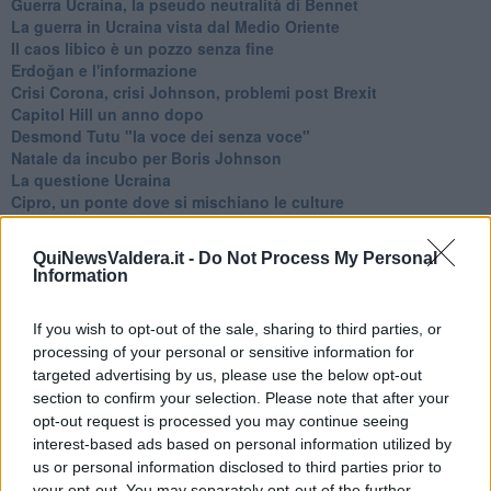
Guerra Ucraina, la pseudo neutralità di Bennet
La guerra in Ucraina vista dal Medio Oriente
​Il caos libico è un pozzo senza fine
Erdoğan e l'informazione
Crisi Corona, crisi Johnson, problemi post Brexit
Capitol Hill un anno dopo
Desmond Tutu "la voce dei senza voce"
Natale da incubo per Boris Johnson
La questione Ucraina
Cipro, un ponte dove si mischiano le culture
Una vigilia di Natale per un nuovo Rais
La questione israelo-palestinese ignorata dal G20
QuiNewsValdera.it -
Do Not Process My Personal
Erdogan continua a sfidare l'Occidente
Information
Libano, collasso economico e guerra civile
Johnson, da Trump a Biden alla Brexit
If you wish to opt-out of the sale, sharing to third parties, or
L'AUKUS e il Quad
processing of your personal or sensitive information for
Biden, primo presidente USA non in guerra
targeted advertising by us, please use the below opt-out
Papa Bergoglio vedrà Viktor Orbán
Bennet, un giorno in attesa di Biden
section to confirm your selection. Please note that after your
Il ritorno dei talebani
opt-out request is processed you may continue seeing
​La lenta agonia del Libano
interest-based ads based on personal information utilized by
Sudafrica, è allarme alimentare
us or personal information disclosed to third parties prior to
Usa di nuovo al centro della geopolitica internazionale
your opt-out. You may separately opt-out of the further