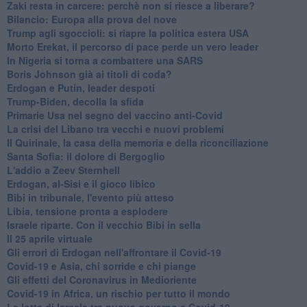
Zaki resta in carcere: perchè non si riesce a liberare?
Bilancio: Europa alla prova del nove
Trump agli sgoccioli: si riapre la politica estera USA
Morto Erekat, il percorso di pace perde un vero leader
In Nigeria si torna a combattere una SARS
Boris Johnson già ai titoli di coda?
Erdogan e Putin, leader despoti
Trump-Biden, decolla la sfida
Primarie Usa nel segno del vaccino anti-Covid
La crisi del Libano tra vecchi e nuovi problemi
Il Quirinale, la casa della memoria e della riconciliazione
Santa Sofia: il dolore di Bergoglio
L'addio a ​Zeev Sternhell
Erdogan, al-Sisi e il gioco libico
Bibi in tribunale, l'evento più atteso
Libia, tensione pronta a esplodere
Israele riparte. Con il vecchio Bibi in sella
Il 25 aprile virtuale
Gli errori di Erdogan nell'affrontare il Covid-19
Covid-19 e Asia, chi sorride e chi piange
Gli effetti del Coronavirus in Medioriente
Covid-19 in Africa, un rischio per tutto il mondo
Le lotte di Israele tra nuovo governo e Covid-19