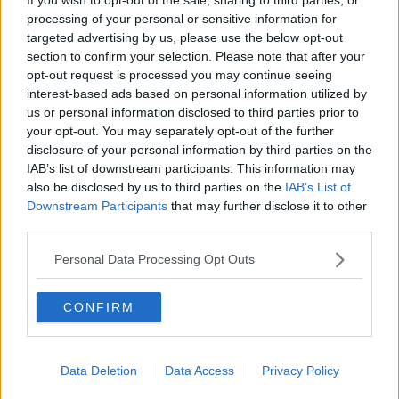
La questione Ucraina
processing of your personal or sensitive information for
Cipro, un ponte dove si mischiano le culture
targeted advertising by us, please use the below opt-out
Una vigilia di Natale per un nuovo Rais
section to confirm your selection. Please note that after your
La questione israelo-palestinese ignorata dal G20
opt-out request is processed you may continue seeing
Erdogan continua a sfidare l'Occidente
interest-based ads based on personal information utilized by
Libano, collasso economico e guerra civile
us or personal information disclosed to third parties prior to
Johnson, da Trump a Biden alla Brexit
your opt-out. You may separately opt-out of the further
L'AUKUS e il Quad
disclosure of your personal information by third parties on the
Biden, primo presidente USA non in guerra
IAB’s list of downstream participants. This information may
Papa Bergoglio vedrà Viktor Orbán
also be disclosed by us to third parties on the
IAB’s List of
Bennet, un giorno in attesa di Biden
Il ritorno dei talebani
Downstream Participants
that may further disclose it to other
​La lenta agonia del Libano
third parties.
Sudafrica, è allarme alimentare
Usa di nuovo al centro della geopolitica internazionale
Personal Data Processing Opt Outs
L’appuntamento di Israele con il cambiamento
La farsa delle elezioni in Siria
CONFIRM
In Medioriente non ci sono favole, solo realtà
Biden chiama ma Netanyahu non risponde
Niente di nuovo in Medioriente
La forza di Boris Johnson
Data Deletion
Data Access
Privacy Policy
Biden nuovo alleato armeno contro la Turchia