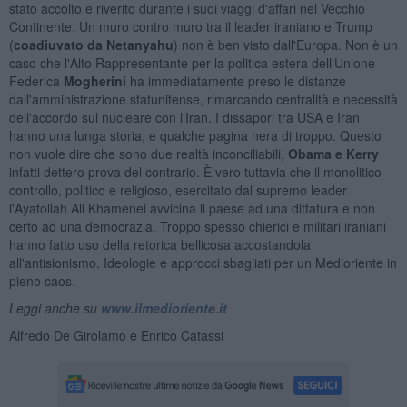
stato accolto e riverito durante i suoi viaggi d'affari nel Vecchio
Continente. Un muro contro muro tra il leader iraniano e Trump
(
coadiuvato da Netanyahu
) non è ben visto dall'Europa. Non è un
caso che l'Alto Rappresentante per la politica estera dell'Unione
Federica
Mogherini
ha immediatamente preso le distanze
dall'amministrazione statunitense, rimarcando centralità e necessità
dell'accordo sul nucleare con l'Iran. I dissapori tra USA e Iran
hanno una lunga storia, e qualche pagina nera di troppo. Questo
non vuole dire che sono due realtà inconciliabili,
Obama e Kerry
infatti dettero prova del contrario. È vero tuttavia che il monolitico
controllo, politico e religioso, esercitato dal supremo leader
l'Ayatollah Ali Khamenei avvicina il paese ad una dittatura e non
certo ad una democrazia. Troppo spesso chierici e militari iraniani
hanno fatto uso della retorica bellicosa accostandola
all'antisionismo. Ideologie e approcci sbagliati per un Medioriente in
pieno caos.
Leggi anche su
www.ilmedioriente.it
Alfredo De Girolamo e Enrico Catassi