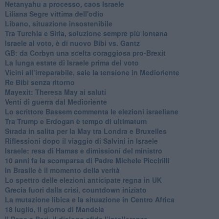
Netanyahu a processo, caos Israele
Liliana Segre vittima dell'odio
Libano, situazione insostenibile
Tra Turchia e Siria, soluzione sempre più lontana
Israele al voto, è di nuovo Bibi vs. Gantz
GB: da Corbyn una scelta coraggiosa pro-Brexit
La lunga estate di Israele prima del voto
Vicini all’irreparabile, sale la tensione in Medioriente
Re Bibi senza ritorno
Mayexit: Theresa May ai saluti
Venti di guerra dal Medioriente
Lo scrittore Bassem commenta le elezioni israeliane
Tra Trump e Erdogan è tempo di ultimatum
Strada in salita per la May tra Londra e Bruxelles
Riflessioni dopo il viaggio di Salvini in Israele
Israele: resa di Hamas e dimissioni del ministro
10 anni fa la scomparsa di Padre Michele Piccirilli
In Brasile è il momento della verità
Lo spettro delle elezioni anticipate regna in UK
Grecia fuori dalla crisi, countdown iniziato
La mutazione libica e la situazione in Centro Africa
18 luglio, il giorno di Mandela
Il Papa a Bari: il dialogo sfida l’intolleranza