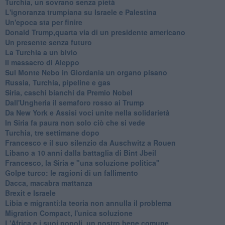
Turchia, un sovrano senza pietà
L'ignoranza trumpiana su Israele e Palestina
Un'epoca sta per finire
Donald Trump,quarta via di un presidente americano
Un presente senza futuro
La Turchia a un bivio
Il massacro di Aleppo
Sul Monte Nebo in Giordania un organo pisano
Russia, Turchia, pipeline e gas
Siria, caschi bianchi da Premio Nobel
Dall'Ungheria il semaforo rosso ai Trump
Da New York e Assisi voci unite nella solidarietà
In Siria fa paura non solo ciò che si vede
Turchia, tre settimane dopo
Francesco e il suo silenzio da Auschwitz a Rouen
Libano a 10 anni dalla battaglia di Bint Jbeil
Francesco, la Siria e "una soluzione politica"
Golpe turco: le ragioni di un fallimento
Dacca, macabra mattanza
Brexit e Israele
Libia e migranti:la teoria non annulla il problema
Migration Compact, l'unica soluzione
L'Africa e i suoi popoli, un nostro bene comune