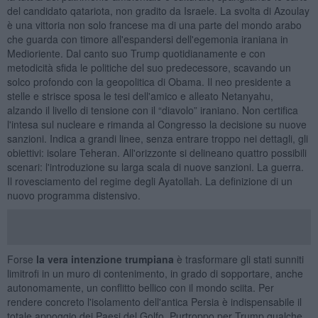
del candidato qatariota, non gradito da Israele. La svolta di Azoulay
è una vittoria non solo francese ma di una parte del mondo arabo
che guarda con timore all'espandersi dell'egemonia iraniana in
Medioriente. Dal canto suo Trump quotidianamente e con
metodicità sfida le politiche del suo predecessore, scavando un
solco profondo con la geopolitica di Obama. Il neo presidente a
stelle e strisce sposa le tesi dell'amico e alleato Netanyahu,
alzando il livello di tensione con il “diavolo” iraniano. Non certifica
l'intesa sul nucleare e rimanda al Congresso la decisione su nuove
sanzioni. Indica a grandi linee, senza entrare troppo nei dettagli, gli
obiettivi: isolare Teheran. All'orizzonte si delineano quattro possibili
scenari: l'introduzione su larga scala di nuove sanzioni. La guerra.
Il rovesciamento del regime degli Ayatollah. La definizione di un
nuovo programma distensivo.
Forse
la vera intenzione trumpiana
è trasformare gli stati sunniti
limitrofi in un muro di contenimento, in grado di sopportare, anche
autonomamente, un conflitto bellico con il mondo sciita. Per
rendere concreto l'isolamento dell'antica Persia è indispensabile il
totale appoggio dei Paesi del Golfo. Purtroppo per Trump qualche