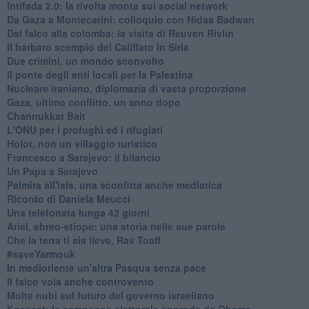
Intifada 2.0: la rivolta monta sui social network
Da Gaza a Montecatini: colloquio con Nidaa Badwan
Dal falco alla colomba: la visita di Reuven Rivlin
Il barbaro scempio del Califfato in Siria
Due crimini, un mondo sconvolto
Il ponte degli enti locali per la Palestina
Nucleare iraniano, diplomazia di vasta proporzione
Gaza, ultimo conflitto, un anno dopo
Channukkat Bait
L'ONU per i profughi ed i rifugiati
Holot, non un villaggio turistico
Francesco a Sarajevo: il bilancio
Un Papa a Sarajevo
Palmira all'Isis, una sconfitta anche mediatica
Ricordo di Daniela Meucci
​Una telefonata lunga 42 giorni
​Ariel, ebreo-etiope: una storia nelle sue parole
Che la terra ti sia lieve, Rav Toaff
​#saveYarmouk
​In medioriente un'altra Pasqua senza pace
​Il falco vola anche controvento
Molte nubi sul futuro del governo israeliano
Knesset: la campagna elettorale approda da Obama