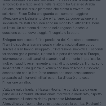
scricchiolio si è fatto sentire nelle relazioni tra Qatar ed Arabia
Saudita, con una crisi diplomatica che stenta a trovare una
soluzione. E con Doha che guarda con sempre maggiore
attenzione alle lusinghe turche e iraniane. La cooperazione e la
solidarietà tra stati arabi non sono un modello di affidabilità, bensì
un limite. Un elemento di frizione nella regione è anche la
questione curda, dove aleggia l'incognita e la paura.
Erdogan
non accetterà l'indipendenza del Kurdistan e nemmeno
l'Iran è disposto a lasciare spazio vitale al nazionalismo curdo.
Turchia e Iran hanno sviluppato un'interazione simbiotica, i secondi
forniscono gas e petrolio, il primo è la porta d'accesso all'Europa,
interrompere questi canali di scambio è al momento impraticabile.
Inoltre, i sauditi, recentemente armati di tutto punto da Trump, sono
impantanati in una guerra in Yemen che non riescono a risolvere,
dimostrando che le loro forze armate non sono assolutamente
preparate ad interventi militari esteri. La difesa è una cosa,
l'invasione un'altra.
L'attuale guida iraniana Hassan Rouhani è considerata da gran
parte della Comunità internazionale riformista e moderato, rispetto
ovviamente all'indirizzo dell'ex presidente
Mahmoud
Ahmadinejad
: l'uomo che voleva possedere la bomba. Rouhani è