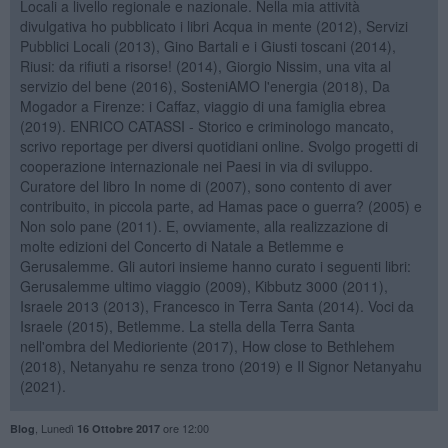
Locali a livello regionale e nazionale. Nella mia attività
divulgativa ho pubblicato i libri Acqua in mente (2012), Servizi
Pubblici Locali (2013), Gino Bartali e i Giusti toscani (2014),
Riusi: da rifiuti a risorse! (2014), Giorgio Nissim, una vita al
servizio del bene (2016), SosteniAMO l'energia (2018), Da
Mogador a Firenze: i Caffaz, viaggio di una famiglia ebrea
(2019). ENRICO CATASSI - Storico e criminologo mancato,
scrivo reportage per diversi quotidiani online. Svolgo progetti di
cooperazione internazionale nei Paesi in via di sviluppo.
Curatore del libro In nome di (2007), sono contento di aver
contribuito, in piccola parte, ad Hamas pace o guerra? (2005) e
Non solo pane (2011). E, ovviamente, alla realizzazione di
molte edizioni del Concerto di Natale a Betlemme e
Gerusalemme. Gli autori insieme hanno curato i seguenti libri:
Gerusalemme ultimo viaggio (2009), Kibbutz 3000 (2011),
Israele 2013 (2013), Francesco in Terra Santa (2014). Voci da
Israele (2015), Betlemme. La stella della Terra Santa
nell'ombra del Medioriente (2017), How close to Bethlehem
(2018), Netanyahu re senza trono (2019) e Il Signor Netanyahu
(2021).
,
Lunedì
ore 12:00
Blog
16 Ottobre 2017