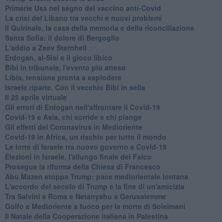
Primarie Usa nel segno del vaccino anti-Covid
La crisi del Libano tra vecchi e nuovi problemi
Il Quirinale, la casa della memoria e della riconciliazione
Santa Sofia: il dolore di Bergoglio
L'addio a ​Zeev Sternhell
Erdogan, al-Sisi e il gioco libico
Bibi in tribunale, l'evento più atteso
Libia, tensione pronta a esplodere
Israele riparte. Con il vecchio Bibi in sella
Il 25 aprile virtuale
Gli errori di Erdogan nell'affrontare il Covid-19
Covid-19 e Asia, chi sorride e chi piange
Gli effetti del Coronavirus in Medioriente
Covid-19 in Africa, un rischio per tutto il mondo
Le lotte di Israele tra nuovo governo e Covid-19
Elezioni in Israele, l'allungo finale del Falco
Prosegue la riforma della Chiesa di Francesco
Abu Mazen stoppa Trump: pace mediorientale lontana
L'accordo del secolo di Trump e la fine di un'amicizia
Tra Salvini a Roma e Netanyahu a Gerusalemme
Golfo e Medioriente a fuoco per la morte di Soleimani
Il Natale della Cooperazione italiana in Palestina