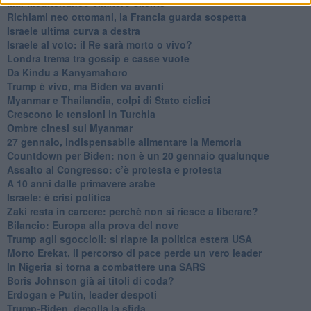
Mar Mediterraneo cimitero silente
Richiami neo ottomani, la Francia guarda sospetta
Israele ultima curva a destra
Israele al voto: il Re sarà morto o vivo?
Londra trema tra gossip e casse vuote
Da Kindu a Kanyamahoro
Trump è vivo, ma Biden va avanti
Myanmar e Thailandia, colpi di Stato ciclici
Crescono le tensioni in Turchia
Ombre cinesi sul Myanmar
27 gennaio, indispensabile alimentare la Memoria
Countdown per Biden: non è un 20 gennaio qualunque
Assalto al Congresso: c’è protesta e protesta
A 10 anni dalle primavere arabe
Israele: è crisi politica
Zaki resta in carcere: perchè non si riesce a liberare?
Bilancio: Europa alla prova del nove
Trump agli sgoccioli: si riapre la politica estera USA
Morto Erekat, il percorso di pace perde un vero leader
In Nigeria si torna a combattere una SARS
Boris Johnson già ai titoli di coda?
Erdogan e Putin, leader despoti
Trump-Biden, decolla la sfida