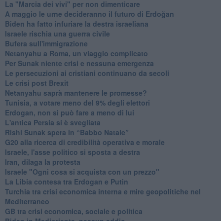
La "Marcia dei vivi" per non dimenticare
A maggio le urne decideranno il futuro di Erdoğan
Biden ha fatto infuriare la destra israeliana
Israele rischia una guerra civile
Bufera sull'immigrazione
Netanyahu a Roma, un viaggio complicato
Per Sunak niente crisi e nessuna emergenza
Le persecuzioni ai cristiani continuano da secoli
Le crisi post Brexit
Netanyahu saprà mantenere le promesse?
Tunisia, a votare meno del 9% degli elettori
Erdogan, non si può fare a meno di lui
L'antica Persia si è svegliata
Rishi Sunak spera in “Babbo Natale”
G20 alla ricerca di credibilità operativa e morale
Israele, l'asse politico si sposta a destra
Iran, dilaga la protesta
Israele "Ogni cosa si acquista con un prezzo"
La Libia contesa tra Erdogan e Putin
Turchia tra crisi economica interna e mire geopolitiche nel
Mediterraneo
GB tra crisi economica, sociale e politica
Biden in Medioriente, nessun addio