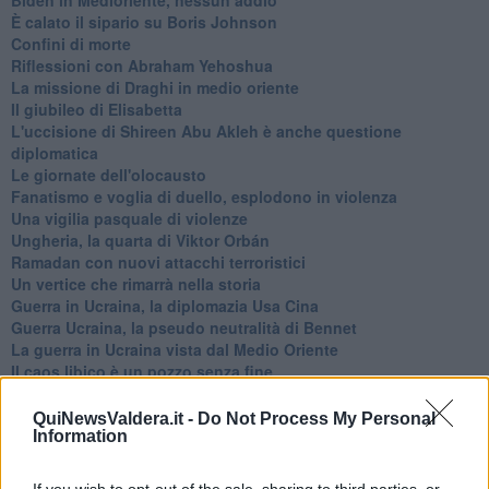
È calato il sipario su Boris Johnson
Confini di morte
Riflessioni con Abraham Yehoshua
La missione di Draghi in medio oriente
Il giubileo di Elisabetta
L'uccisione di Shireen Abu Akleh è anche questione
diplomatica
Le giornate dell'olocausto
Fanatismo e voglia di duello, esplodono in violenza
Una vigilia pasquale di violenze
Ungheria, la quarta di Viktor Orbán
Ramadan con nuovi attacchi terroristici
Un vertice che rimarrà nella storia
Guerra in Ucraina, la diplomazia Usa Cina
Guerra Ucraina, la pseudo neutralità di Bennet
La guerra in Ucraina vista dal Medio Oriente
​Il caos libico è un pozzo senza fine
Erdoğan e l'informazione
Crisi Corona, crisi Johnson, problemi post Brexit
QuiNewsValdera.it -
Do Not Process My Personal
Capitol Hill un anno dopo
Information
Desmond Tutu "la voce dei senza voce"
Natale da incubo per Boris Johnson
If you wish to opt-out of the sale, sharing to third parties, or