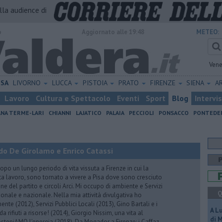
alla audience di
o
Aggiornato alle 19:48
METEO:
Vene
ISA
LIVORNO
LUCCA
PISTOIA
PRATO
FIRENZE
SIENA
A
Lavoro
Cultura e Spettacolo
Eventi
Sport
Blog
Intervi
ANA TERME-LARI
CHIANNI
LAJATICO
PALAIA
PECCIOLI
PONSACCO
PONTEDE
do De Girolamo e Enrico Catassi
 un lungo periodo di vita vissuta a Firenze in cui la
ta lavoro, sono tornato a vivere a Pisa dove sono cresciuto
one del partito e circoli Arci. Mi occupo di ambiente e Servizi
Q
gionale e nazionale. Nella mia attività divulgativa ho
ente (2012), Servizi Pubblici Locali (2013), Gino Bartali e i
A L
 da rifiuti a risorse! (2014), Giorgio Nissim, una vita al
di 
osteniAMO l'energia (2018), Da Mogador a Firenze: i Caffaz,