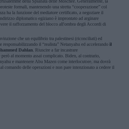
Gerusalemme della Spianata delle Moschee. Generalmente, la
roteste formali, mantenendo una stretta “cooperazione” col
aza ha la funzione del mediatore certificato, a negoziare il
'indirizzo diplomatico egiziano è improntato ad arginare
overe il rafforzamento del blocco all'ombra degli Accordi di
inzione che un equilibrio tra palestinesi (riconciliati) ed
nte responsabilizzando il “realista” Netanyahu ed accelerando
il
Mohammed Dahlan
. Riuscire a far incastrare
però al momento assai complicato. Biden, al contrario,
anyahu e mantenere Abu Mazen come interlocutore, ma dovrà
e al comando delle operazioni e non pare intenzionato a cedere il