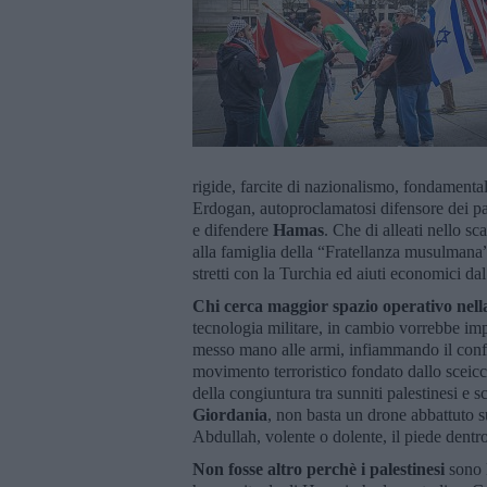
rigide, farcite di nazionalismo, fondament
Erdogan, autoproclamatosi difensore dei pal
e difendere
Hamas
. Che di alleati nello s
alla famiglia della “Fratellanza musulmana”,
stretti con la Turchia ed aiuti economici dal
Chi cerca maggior spazio operativo nella 
tecnologia militare, in cambio vorrebbe imp
messo mano alle armi, infiammando il confine 
movimento terroristico fondato dallo sceic
della congiuntura tra sunniti palestinesi e 
Giordania
, non basta un drone abbattuto sui
Abdullah, volente o dolente, il piede dentro
Non fosse altro perchè i palestinesi
sono 