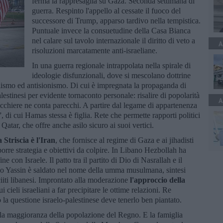
ferma la rappresaglia su Gaza. Seconda settimana di
guerra. Respinto l'appello al cessate il fuoco del
successore di Trump, apparso tardivo nella tempistica.
Puntuale invece la consuetudine della Casa Bianca
nel calare sul tavolo internazionale il diritto di veto a
A
risoluzioni marcatamente anti-israeliane.
In una guerra regionale intrappolata nella spirale di
ideologie disfunzionali, dove si mescolano dottrine
alismo ed antisionismo. Di cui è impregnata la propaganda di
estinesi per evidente tornaconto personale: risalire di popolarità
A
cacchiere ne conta parecchi. A partire dal legame di appartenenza
 di cui Hamas stessa è figlia. Rete che permette rapporti politici
 Qatar, che offre anche asilo sicuro ai suoi vertici.
Striscia è l'Iran
, che fornisce al regime di Gaza e ai jihadisti
orre strategia e obiettivi da colpire. In Libano Hezbollah ha
con Israele. Il patto tra il partito di Dio di Nasrallah e il
co Yassin è saldato nel nome della umma musulmana, sintesi
sciiti libanesi. Improntato alla moderazione
l'approccio della
 cieli israeliani a far precipitare le ottime relazioni. Re
 la questione israelo-palestinese deve tenerlo ben piantato.
la maggioranza della popolazione del Regno. E la famiglia