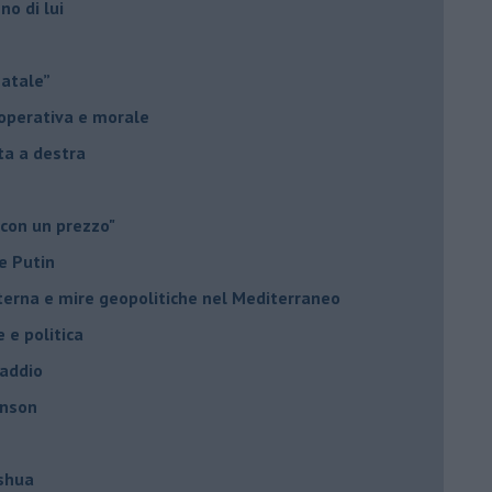
no di lui
Natale”
à operativa e morale
sta a destra
 con un prezzo"
e Putin
nterna e mire geopolitiche nel Mediterraneo
e e politica
 addio
hnson
oshua