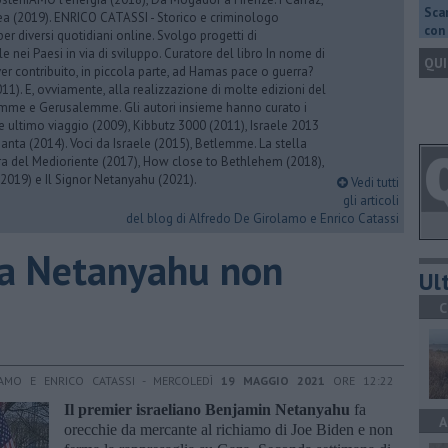
Scar
rea (2019). ENRICO CATASSI - Storico e criminologo
con 
er diversi quotidiani online. Svolgo progetti di
 nei Paesi in via di sviluppo. Curatore del libro In nome di
QUI
er contribuito, in piccola parte, ad Hamas pace o guerra?
1). E, ovviamente, alla realizzazione di molte edizioni del
emme e Gerusalemme. Gli autori insieme hanno curato i
 ultimo viaggio (2009), Kibbutz 3000 (2011), Israele 2013
Santa (2014). Voci da Israele (2015), Betlemme. La stella
ra del Medioriente (2017), How close to Bethlehem (2018),
2019) e Il Signor Netanyahu (2021).
Vedi tutti
gli articoli
del blog di Alfredo De Girolamo e Enrico Catassi
a Netanyahu non
Ult
C
AMO E ENRICO CATASSI - MERCOLEDÌ
19 MAGGIO 2021
ORE 12:22
Il premier israeliano Benjamin Netanyahu
fa
A
orecchie da mercante al richiamo di Joe Biden e non