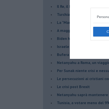
Il Re, il Primo Ministro, il Sin
Turchia al voto, Erdogan in bil
Persona
La "Marcia dei vivi" per non d
A maggio le urne decideranno 
Biden ha fatto infuriare la de
Israele rischia una guerra civi
Bufera sull'immigrazione
Netanyahu a Roma, un viaggi
Per Sunak niente crisi e nes
Le persecuzioni ai cristiani c
Le crisi post Brexit
Netanyahu saprà mantenere 
Tunisia, a votare meno del 9%