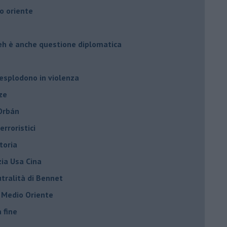
o oriente
leh è anche questione diplomatica
 esplodono in violenza
ze
 Orbán
rroristici
toria
zia Usa Cina
tralità di Bennet
l Medio Oriente
a fine