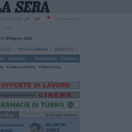
25°
36°
PONTEDERA
QuiNews.net
rdì
07 Agosto 2026
REZZO
MASSA CARRARA
GROSSETO
ste
Animali
Pubblicità
Contatti
RA
S.MARIA A MONTE
TERRICCIOLA
ui Blog
di Riccardo Ferrucci
INCONTRI
ucca la mostra
D'ARTE
Marcello