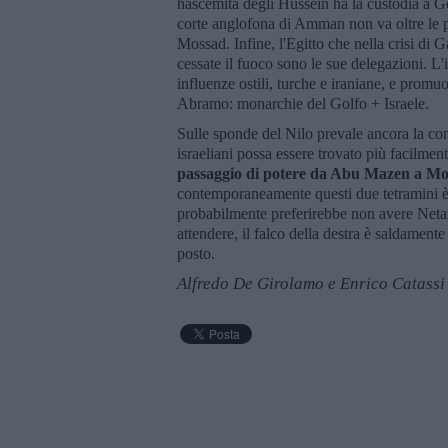
hascemita degli Hussein ha la custodia a 
corte anglofona di Amman non va oltre le p
Mossad. Infine, l'Egitto che nella crisi di G
cessate il fuoco sono le sue delegazioni. L
influenze ostili, turche e iraniane, e promu
Abramo: monarchie del Golfo + Israele.
Sulle sponde del Nilo prevale ancora la conv
israeliani possa essere trovato più facilme
passaggio di potere da Abu Mazen a 
contemporaneamente questi due tetramini è 
probabilmente preferirebbe non avere Net
attendere, il falco della destra è saldament
posto.
Alfredo De Girolamo e Enrico Catassi