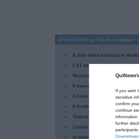
Articoli dal Blog “Fauda e balagan” 
Il ciclo della violenza in Medi
L'11 settembre di Israele è in
Resettare l’era di Netanyahu
QuiNewsVa
​Il nuovo corso dell’era di Erd
If you wish 
Il ruolo delle diplomazie nei c
sensitive in
confirm you
Il medioriente di Silvio
continue se
Tunisia rischiosa e strategica 
information 
further disc
L'inizio del “secolo della Turc
participants
Israele, deciderà il borsone d
Downstream 