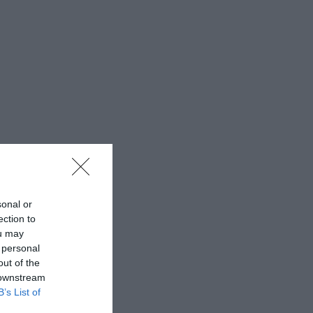
sonal or
ection to
ou may
 personal
out of the
 downstream
B’s List of