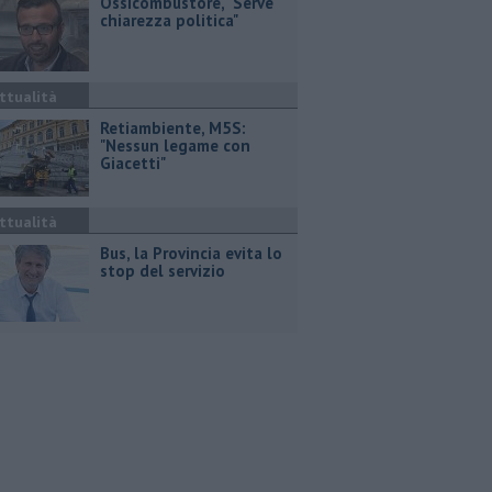
Ossicombustore, "Serve
chiarezza politica"
ttualità
Retiambiente, M5S:
"Nessun legame con
Giacetti"
ttualità
Bus, la Provincia evita lo
stop del servizio