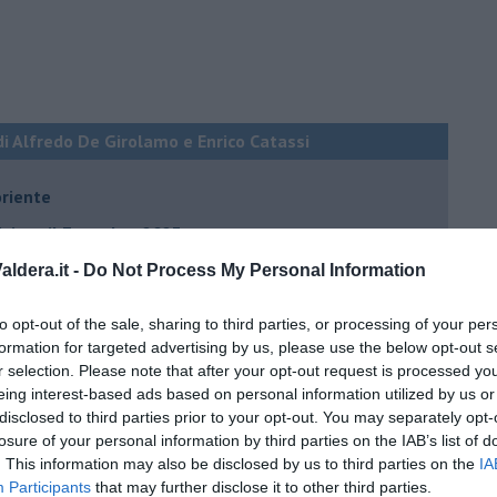
di Alfredo De Girolamo e Enrico Catassi
oriente
iziato il 7 ottobre 2023
ldera.it -
Do Not Process My Personal Information
ogan
to opt-out of the sale, sharing to third parties, or processing of your per
onflitti
formation for targeted advertising by us, please use the below opt-out s
r selection. Please note that after your opt-out request is processed y
eing interest-based ads based on personal information utilized by us or
per l'Italia
disclosed to third parties prior to your opt-out. You may separately opt-
losure of your personal information by third parties on the IAB’s list of
hia”
. This information may also be disclosed by us to third parties on the
IA
ella spesa
Participants
that may further disclose it to other third parties.