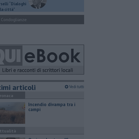
selli “Dialoghi
la città"
Condoglianze
imi articoli
Vedi tutti
ronaca
Incendio divampa tra i
campi
ttualità