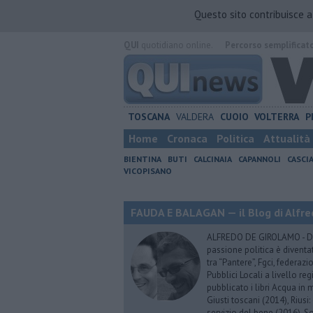
Questo sito contribuisce 
QUI
quotidiano online.
Percorso semplificat
TOSCANA
VALDERA
CUOIO
VOLTERRA
P
Home
Cronaca
Politica
Attualità
BIENTINA
BUTI
CALCINAIA
CAPANNOLI
CASCI
VICOPISANO
FAUDA E BALAGAN — il Blog di Alfre
ALFREDO DE GIROLAMO - Dopo
passione politica è diventa
tra “Pantere”, Fgci, federazi
Pubblici Locali a livello re
pubblicato i libri Acqua in m
Giusti toscani (2014), Riusi:
servizio del bene (2016), S