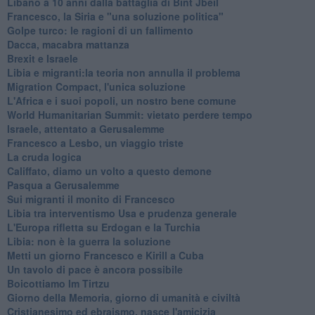
Libano a 10 anni dalla battaglia di Bint Jbeil
Francesco, la Siria e "una soluzione politica"
Golpe turco: le ragioni di un fallimento
Dacca, macabra mattanza
Brexit e Israele
Libia e migranti:la teoria non annulla il problema
Migration Compact, l'unica soluzione
L'Africa e i suoi popoli, un nostro bene comune
World Humanitarian Summit: vietato perdere tempo
Israele, attentato a Gerusalemme
Francesco a Lesbo, un viaggio triste
La cruda logica
Califfato, diamo un volto a questo demone
Pasqua a Gerusalemme
Sui migranti il monito di Francesco
Libia tra interventismo Usa e prudenza generale
L'Europa rifletta su Erdogan e la Turchia
Libia: non è la guerra la soluzione
Metti un giorno Francesco e Kirill a Cuba
Un tavolo di pace è ancora possibile
Boicottiamo Im Tirtzu
Giorno della Memoria, giorno di umanità e civiltà
Cristianesimo ed ebraismo, nasce l'amicizia