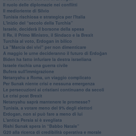
Il ruolo delle diplomazie nei conflitti
Il medioriente di Silvio
Tunisia rischiosa e strategica per l'Italia
L'inizio del “secolo della Turchia”
Israele, deciderà il borsone della spesa
Il Re, il Primo Ministro, il Sindaco e la Brexit
Turchia al voto, Erdogan in bilico
La "Marcia dei vivi" per non dimenticare
A maggio le urne decideranno il futuro di Erdoğan
Biden ha fatto infuriare la destra israeliana
Israele rischia una guerra civile
Bufera sull'immigrazione
Netanyahu a Roma, un viaggio complicato
Per Sunak niente crisi e nessuna emergenza
Le persecuzioni ai cristiani continuano da secoli
Le crisi post Brexit
Netanyahu saprà mantenere le promesse?
Tunisia, a votare meno del 9% degli elettori
Erdogan, non si può fare a meno di lui
L'antica Persia si è svegliata
Rishi Sunak spera in “Babbo Natale”
G20 alla ricerca di credibilità operativa e morale