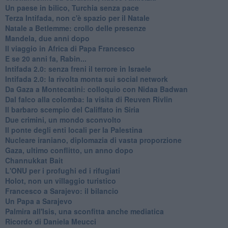
Un paese in bilico, Turchia senza pace
Terza Intifada, non c'è spazio per il Natale
Natale a Betlemme: crollo delle presenze
Mandela, due anni dopo
Il viaggio in Africa di Papa Francesco
E se 20 anni fa, Rabin...
Intifada 2.0: senza freni il terrore in Israele
Intifada 2.0: la rivolta monta sui social network
Da Gaza a Montecatini: colloquio con Nidaa Badwan
Dal falco alla colomba: la visita di Reuven Rivlin
Il barbaro scempio del Califfato in Siria
Due crimini, un mondo sconvolto
Il ponte degli enti locali per la Palestina
Nucleare iraniano, diplomazia di vasta proporzione
Gaza, ultimo conflitto, un anno dopo
Channukkat Bait
L'ONU per i profughi ed i rifugiati
Holot, non un villaggio turistico
Francesco a Sarajevo: il bilancio
Un Papa a Sarajevo
Palmira all'Isis, una sconfitta anche mediatica
Ricordo di Daniela Meucci