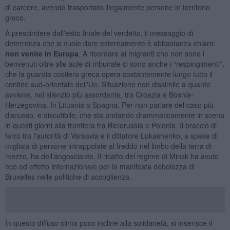
di carcere, avendo trasportato illegalmente persone in territorio
greco.
A prescindere dall'esito finale del verdetto, il messaggio di
deterrenza che si vuole dare esternamente è abbastanza chiaro:
non venite in Europa
. A ricordare ai migranti che non sono i
benvenuti oltre alle aule di tribunale ci sono anche i “respingimenti”,
che la guardia costiera greca opera costantemente lungo tutto il
confine sud-orientale dell'Ue. Situazione non dissimile a quanto
avviene, nel silenzio più assordante, tra Croazia e Bosnia-
Herzegovina. In Lituania o Spagna. Per non parlare del caso più
discusso, e discutibile, che sta andando drammaticamente in scena
in questi giorni alla frontiera tra Bielorussia e Polonia. Il braccio di
ferro tra l'autorità di Varsavia e il dittatore Lukashenko, a spese di
migliaia di persone intrappolate al freddo nel limbo della terra di
mezzo, ha dell’angosciante. Il ricatto del regime di Minsk ha avuto
eco ed effetto internazionale per la manifesta debolezza di
Bruxelles nelle politiche di accoglienza.
In questo diffuso clima poco incline alla solidarietà, si inserisce il