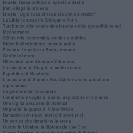
Israele, l'asse politico si sposta a destra
Iran, dilaga la protesta
Israele "Ogni cosa si acquista con un prezzo"
La Libia contesa tra Erdogan e Putin
Turchia tra crisi economica interna e mire geopolitiche nel
Mediterraneo
GB tra crisi economica, sociale e politica
Biden in Medioriente, nessun addio
È calato il sipario su Boris Johnson
Confini di morte
Riflessioni con Abraham Yehoshua
La missione di Draghi in medio oriente
Il giubileo di Elisabetta
L'uccisione di Shireen Abu Akleh è anche questione
diplomatica
Le giornate dell'olocausto
Fanatismo e voglia di duello, esplodono in violenza
Una vigilia pasquale di violenze
Ungheria, la quarta di Viktor Orbán
Ramadan con nuovi attacchi terroristici
Un vertice che rimarrà nella storia
Guerra in Ucraina, la diplomazia Usa Cina
Guerra Ucraina, la pseudo neutralità di Bennet