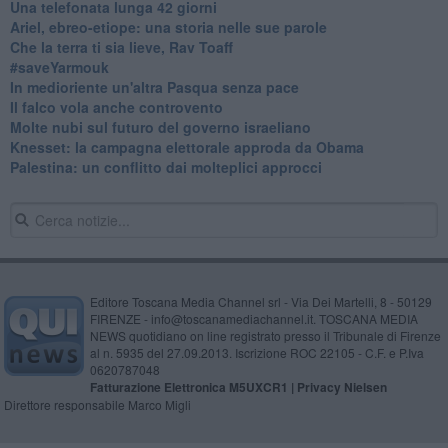
​Una telefonata lunga 42 giorni
​Ariel, ebreo-etiope: una storia nelle sue parole
Che la terra ti sia lieve, Rav Toaff
​#saveYarmouk
​In medioriente un'altra Pasqua senza pace
​Il falco vola anche controvento
Molte nubi sul futuro del governo israeliano
Knesset: la campagna elettorale approda da Obama
Palestina: un conflitto dai molteplici approcci
Editore Toscana Media Channel srl - Via Dei Martelli, 8 - 50129
FIRENZE - info@toscanamediachannel.it. TOSCANA MEDIA
NEWS quotidiano on line registrato presso il Tribunale di Firenze
al n. 5935 del 27.09.2013. Iscrizione ROC 22105 - C.F. e P.Iva
0620787048
Fatturazione Elettronica M5UXCR1 |
Privacy Nielsen
Direttore responsabile Marco Migli