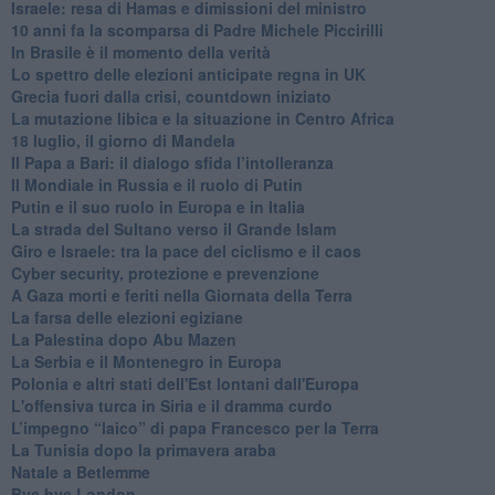
Israele: resa di Hamas e dimissioni del ministro
10 anni fa la scomparsa di Padre Michele Piccirilli
In Brasile è il momento della verità
Lo spettro delle elezioni anticipate regna in UK
Grecia fuori dalla crisi, countdown iniziato
La mutazione libica e la situazione in Centro Africa
18 luglio, il giorno di Mandela
Il Papa a Bari: il dialogo sfida l’intolleranza
Il Mondiale in Russia e il ruolo di Putin
Putin e il suo ruolo in Europa e in Italia
La strada del Sultano verso il Grande Islam
Giro e Israele: tra la pace del ciclismo e il caos
Cyber security, protezione e prevenzione
A Gaza morti e feriti nella Giornata della Terra
La farsa delle elezioni egiziane
La Palestina dopo Abu Mazen
La Serbia e il Montenegro in Europa
Polonia e altri stati dell'Est lontani dall'Europa
L'offensiva turca in Siria e il dramma curdo
L’impegno “laico” di papa Francesco per la Terra
La Tunisia dopo la primavera araba
Natale a Betlemme
Bye bye London