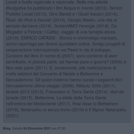
Locali a livello regionale e nazionale. Nella mia attività
divulgativa ho pubblicato i libri Acqua in mente (2012), Servizi
Pubblici Locali (2013), Gino Bartali e i Giusti toscani (2014),
Riusi: da rifiuti a risorse! (2014), Giorgio Nissim, una vita al
servizio del bene (2016), SosteniAMO l'energia (2018), Da
Mogador a Firenze: i Caffaz, viaggio di una famiglia ebrea
(2019). ENRICO CATASSI - Storico e criminologo mancato,
scrivo reportage per diversi quotidiani online. Svolgo progetti di
cooperazione internazionale nei Paesi in via di sviluppo.
Curatore del libro In nome di (2007), sono contento di aver
contribuito, in piccola parte, ad Hamas pace o guerra? (2005) e
Non solo pane (2011). E, ovviamente, alla realizzazione di
molte edizioni del Concerto di Natale a Betlemme e
Gerusalemme. Gli autori insieme hanno curato i seguenti libri:
Gerusalemme ultimo viaggio (2009), Kibbutz 3000 (2011),
Israele 2013 (2013), Francesco in Terra Santa (2014). Voci da
Israele (2015), Betlemme. La stella della Terra Santa
nell'ombra del Medioriente (2017), How close to Bethlehem
(2018), Netanyahu re senza trono (2019) e Il Signor Netanyahu
(2021).
,
Sabato
ore 07:30
Blog
04 Dicembre 2021