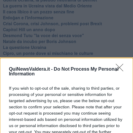
La guerra in Ucraina vista dal Medio Oriente
​Il caos libico è un pozzo senza fine
Erdoğan e l'informazione
Crisi Corona, crisi Johnson, problemi post Brexit
Capitol Hill un anno dopo
Desmond Tutu "la voce dei senza voce"
Natale da incubo per Boris Johnson
La questione Ucraina
Cipro, un ponte dove si mischiano le culture
Una vigilia di Natale per un nuovo Rais
La questione israelo-palestinese ignorata dal G20
QuiNewsValdera.it -
Do Not Process My Personal
Erdogan continua a sfidare l'Occidente
Information
Libano, collasso economico e guerra civile
Johnson, da Trump a Biden alla Brexit
L'AUKUS e il Quad
If you wish to opt-out of the sale, sharing to third parties, or
Biden, primo presidente USA non in guerra
processing of your personal or sensitive information for
Papa Bergoglio vedrà Viktor Orbán
targeted advertising by us, please use the below opt-out
Bennet, un giorno in attesa di Biden
section to confirm your selection. Please note that after your
Il ritorno dei talebani
opt-out request is processed you may continue seeing
​La lenta agonia del Libano
interest-based ads based on personal information utilized by
Sudafrica, è allarme alimentare
us or personal information disclosed to third parties prior to
Usa di nuovo al centro della geopolitica internazionale
your opt-out. You may separately opt-out of the further