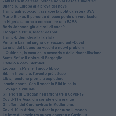
Zaki resta in carcere: perchè non si riesce a liberare?
Bilancio: Europa alla prova del nove
Trump agli sgoccioli: si riapre la politica estera USA
Morto Erekat, il percorso di pace perde un vero leader
In Nigeria si torna a combattere una SARS
Boris Johnson già ai titoli di coda?
Erdogan e Putin, leader despoti
Trump-Biden, decolla la sfida
Primarie Usa nel segno del vaccino anti-Covid
La crisi del Libano tra vecchi e nuovi problemi
Il Quirinale, la casa della memoria e della riconciliazione
Santa Sofia: il dolore di Bergoglio
L'addio a ​Zeev Sternhell
Erdogan, al-Sisi e il gioco libico
Bibi in tribunale, l'evento più atteso
Libia, tensione pronta a esplodere
Israele riparte. Con il vecchio Bibi in sella
Il 25 aprile virtuale
Gli errori di Erdogan nell'affrontare il Covid-19
Covid-19 e Asia, chi sorride e chi piange
Gli effetti del Coronavirus in Medioriente
Covid-19 in Africa, un rischio per tutto il mondo
Le lotte di Israele tra nuovo governo e Covid-19