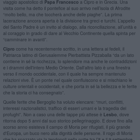
viaggio apostolico di
Papa Francesco
a Cipro e in Grecia. Una
visita come ha detto il pontefice al suo arrivo nell’isola di Afrodite
“molto bello, ma che toccherà anche delle piaghe”. La prima
lacerazione ancora aperta è la divisione tra greci e turchi. L’appello
del Santo Padre è un invito al dialogo, alla riconciliazione, all’unità e
al coraggio in grado di dare al Vecchio Continente quella spinta per
“camminare in avanti”.
Cipro
come ha recentemente scritto, in una lettera ai fedeli, il
Patriarca latino di Gerusalemme Pierbattista Pizzaballa “da un lato
contiene in sé la ricchezza, lo splendore ma anche le contraddizioni
e i drammi dell'intero Medio Oriente. Dall'altro lato è una finestra
verso il mondo occidentale, con il quale ha sempre mantenuto
relazioni vive. È un ponte nel quale confluiscono e si mischiano le
culture orientali e occidentali, e che porta in sé la bellezza e le ferite
che la storia ci ha consegnato”.
Quelle ferite che Bergoglio ha voluto elencare: “muri, conflitti,
interessi nazionalistici, traffico di esseri umani e la tragedia dei
profughi”. Non a caso una delle tappe più attese è
Lesbo
, dove
ritorna dopo 5 anni dal suo storico pellegrinaggio. E dove fino alla
scorso anno esisteva il campo di Moria per rifugiati, il più grande
d'Europa, un buco nero alla dignità delle persone. Il rogo di Moria
che ha spazzato via la tendopoli nella notte tra l’8 e il 9 settembre