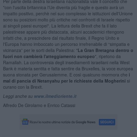
Per parte della destra israeliana nazionalista vale il concetto che
"con l'uscita britannica l'Ue diventa più fragile e questo avrà un
impatto positivo, perchè nel suo complesso le istituzioni dell'Unione
sono su posizioni molto più critiche nei confronti di Israele rispetto
ai singoli paesi europei". La lettura della Brexit che fa il lato
palestinese appare più distaccata, alcuni accademici ritengono
infatti che, a prescindere dal risultato finale, il Regno Unito e
l'Europa hanno imboccato un percorso irrefrenabile di “simpatia e
vicinanza” per le sorti della Palestina: "
La Gran Bretagna dentro o
fuori non cambierà l'atteggiamento europeo
", ripetono da
Ramallah. La controversia degli insediamenti israeliani nella West
Bank è materia sentita e fatta sentire da Bruxelles, la voce europea
suona stonata per Gerusalemme. E così qualcuno mormora che
i
mal di pancia di Netanyahu per le richieste della Mogherini
si
curano con la Brexit.
Leggi anche su
www.ilmedioriente.it
Alfredo De Girolamo e Enrico Catassi