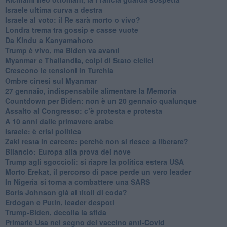
Israele ultima curva a destra
Israele al voto: il Re sarà morto o vivo?
Londra trema tra gossip e casse vuote
Da Kindu a Kanyamahoro
Trump è vivo, ma Biden va avanti
Myanmar e Thailandia, colpi di Stato ciclici
Crescono le tensioni in Turchia
Ombre cinesi sul Myanmar
27 gennaio, indispensabile alimentare la Memoria
Countdown per Biden: non è un 20 gennaio qualunque
Assalto al Congresso: c’è protesta e protesta
A 10 anni dalle primavere arabe
Israele: è crisi politica
Zaki resta in carcere: perchè non si riesce a liberare?
Bilancio: Europa alla prova del nove
Trump agli sgoccioli: si riapre la politica estera USA
Morto Erekat, il percorso di pace perde un vero leader
In Nigeria si torna a combattere una SARS
Boris Johnson già ai titoli di coda?
Erdogan e Putin, leader despoti
Trump-Biden, decolla la sfida
Primarie Usa nel segno del vaccino anti-Covid