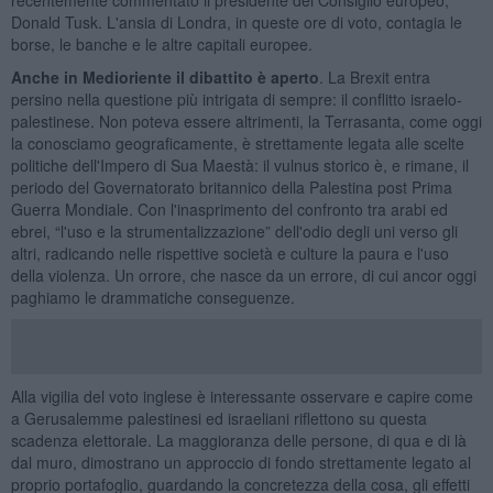
Donald Tusk. L'ansia di Londra, in queste ore di voto, contagia le
borse, le banche e le altre capitali europee.
Anche in Medioriente il dibattito è aperto
. La Brexit entra
persino nella questione più intrigata di sempre: il conflitto israelo-
palestinese. Non poteva essere altrimenti, la Terrasanta, come oggi
la conosciamo geograficamente, è strettamente legata alle scelte
politiche dell'Impero di Sua Maestà: il vulnus storico è, e rimane, il
periodo del Governatorato britannico della Palestina post Prima
Guerra Mondiale. Con l'inasprimento del confronto tra arabi ed
ebrei, “l'uso e la strumentalizzazione” dell'odio degli uni verso gli
altri, radicando nelle rispettive società e culture la paura e l'uso
della violenza. Un orrore, che nasce da un errore, di cui ancor oggi
paghiamo le drammatiche conseguenze.
Alla vigilia del voto inglese è interessante osservare e capire come
a Gerusalemme palestinesi ed israeliani riflettono su questa
scadenza elettorale. La maggioranza delle persone, di qua e di là
dal muro, dimostrano un approccio di fondo strettamente legato al
proprio portafoglio, guardando la concretezza della cosa, gli effetti