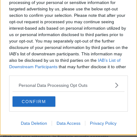
Cipro, un ponte dove si mischiano le culture
processing of your personal or sensitive information for
Una vigilia di Natale per un nuovo Rais
targeted advertising by us, please use the below opt-out
La questione israelo-palestinese ignorata dal G20
section to confirm your selection. Please note that after your
Erdogan continua a sfidare l'Occidente
opt-out request is processed you may continue seeing
Libano, collasso economico e guerra civile
interest-based ads based on personal information utilized by
Johnson, da Trump a Biden alla Brexit
us or personal information disclosed to third parties prior to
L'AUKUS e il Quad
your opt-out. You may separately opt-out of the further
Biden, primo presidente USA non in guerra
disclosure of your personal information by third parties on the
Papa Bergoglio vedrà Viktor Orbán
IAB’s list of downstream participants. This information may
Bennet, un giorno in attesa di Biden
also be disclosed by us to third parties on the
IAB’s List of
Il ritorno dei talebani
Downstream Participants
that may further disclose it to other
​La lenta agonia del Libano
third parties.
Sudafrica, è allarme alimentare
Usa di nuovo al centro della geopolitica internazionale
Personal Data Processing Opt Outs
L’appuntamento di Israele con il cambiamento
La farsa delle elezioni in Siria
In Medioriente non ci sono favole, solo realtà
CONFIRM
Biden chiama ma Netanyahu non risponde
Niente di nuovo in Medioriente
La forza di Boris Johnson
Data Deletion
Data Access
Privacy Policy
Biden nuovo alleato armeno contro la Turchia
Mar Mediterraneo cimitero silente
Richiami neo ottomani, la Francia guarda sospetta