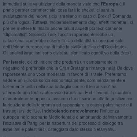
immediati sulla valutazione della moneta visto che
l'Europa
è il
primo partner commerciale: cosa farà lo shekel, ci sarà la
svalutazione del nuovo siclo israeliano in caso di Brexit? Domanda
più che logica. Tuttavia, indipendentemente dagli effetti monetari, ci
preme mettere in risalto anche taluni aspetti più tecnicamente
“diplomatici”. Secondo Tusk l'uscita rappresenterebbe un
cataclisma: «potrebbe essere l’inizio della distruzione non solo
dell’Unione europea, ma di tutta la civiltà politica dell’Occidente».
Gli analisti israeliani sono divisi sul significato oggettivo della Brexit.
Per Israele
, c'è chi ritiene che produrrà un cambiamento in
negativo “è preferibile che la Gran Bretagna rimanga nella Ue dove
rappresenta una voce moderata in favore di Israele. Preferiamo
vedere un'Europa solida economicamente, commercialmente e
fortemente unita nella sua battaglia contro il terrorismo” ha
affermato una fonte autorevole israeliana. E chi invece, in maniera
diametralmente opposta, assume che ci sarà un effetto positivo con
la riduzione della tendenza ad appoggiare la causa palestinese e il
frastagliarsi dell'Ue.
Indebolendo notevolmente
l'influenza
europea nello scenario Mediorientale e smontando definitivamente
l'iniziativa di Parigi per la riapertura del processo di dialogo tra
israeliani e palestinesi, osteggiata dallo stesso Netanyahu.