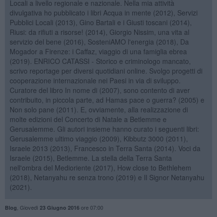
Locali a livello regionale e nazionale. Nella mia attività
divulgativa ho pubblicato i libri Acqua in mente (2012), Servizi
Pubblici Locali (2013), Gino Bartali e i Giusti toscani (2014),
Riusi: da rifiuti a risorse! (2014), Giorgio Nissim, una vita al
servizio del bene (2016), SosteniAMO l'energia (2018), Da
Mogador a Firenze: i Caffaz, viaggio di una famiglia ebrea
(2019). ENRICO CATASSI - Storico e criminologo mancato,
scrivo reportage per diversi quotidiani online. Svolgo progetti di
cooperazione internazionale nei Paesi in via di sviluppo.
Curatore del libro In nome di (2007), sono contento di aver
contribuito, in piccola parte, ad Hamas pace o guerra? (2005) e
Non solo pane (2011). E, ovviamente, alla realizzazione di
molte edizioni del Concerto di Natale a Betlemme e
Gerusalemme. Gli autori insieme hanno curato i seguenti libri:
Gerusalemme ultimo viaggio (2009), Kibbutz 3000 (2011),
Israele 2013 (2013), Francesco in Terra Santa (2014). Voci da
Israele (2015), Betlemme. La stella della Terra Santa
nell'ombra del Medioriente (2017), How close to Bethlehem
(2018), Netanyahu re senza trono (2019) e Il Signor Netanyahu
(2021).
,
Giovedì
ore 07:00
Blog
23 Giugno 2016