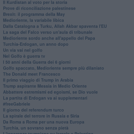
Il Kurdistan al voto per la storia
Prove di riconciliazione palestinese
Brexit: il programma della May
Medioriente, la variabile libica
Dalla Catalogna a Turku, Allah Akbar spaventa l'EU
La saga del Falco verso un'aula di tribunale
Medioriente sordo anche all'appello del Papa
Turchia-Erdogan, un anno dopo
Un via vai nel golfo
Nel Golfo è guerra tv
I 50 anni della Guerra dei 6 giorni
Golfo spaccato, Medioriente sempre più dilaniato
The Donald meet Francesco
Il primo viaggio di Trump in Arabia
Trump aspirante Messia in Medio Oriente
Abbattere estremismi ed egoismi, se Dio vuole
La partita di Erdogan va ai supplementari
#freeGabriele
Il giorno del referendum turco
La spirale del terrore in Russia e Siria
Da Roma a Roma per una nuova Europa
Turchia, un sovrano senza pietà
L'ignoranza trumpiana su Israele e Palestina