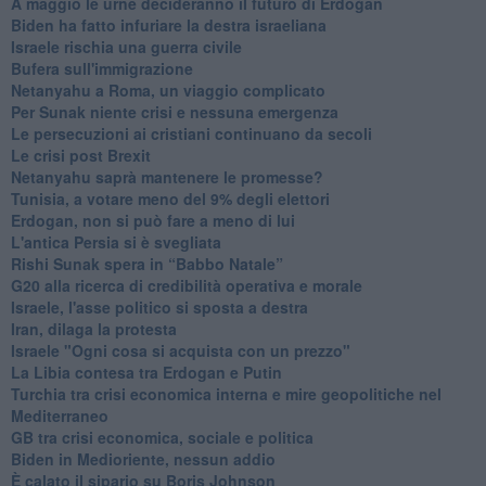
A maggio le urne decideranno il futuro di Erdoğan
Biden ha fatto infuriare la destra israeliana
Israele rischia una guerra civile
Bufera sull'immigrazione
Netanyahu a Roma, un viaggio complicato
Per Sunak niente crisi e nessuna emergenza
Le persecuzioni ai cristiani continuano da secoli
Le crisi post Brexit
Netanyahu saprà mantenere le promesse?
Tunisia, a votare meno del 9% degli elettori
Erdogan, non si può fare a meno di lui
L'antica Persia si è svegliata
Rishi Sunak spera in “Babbo Natale”
G20 alla ricerca di credibilità operativa e morale
Israele, l'asse politico si sposta a destra
Iran, dilaga la protesta
Israele "Ogni cosa si acquista con un prezzo"
La Libia contesa tra Erdogan e Putin
Turchia tra crisi economica interna e mire geopolitiche nel
Mediterraneo
GB tra crisi economica, sociale e politica
Biden in Medioriente, nessun addio
È calato il sipario su Boris Johnson