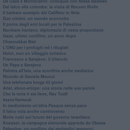
Da Gaza a Montecatini: colloquio con Nidaa Badwan
Dal falco alla colomba: la visita di Reuven Rivlin
Il barbaro scempio del Califfato in Siria
Due crimini, un mondo sconvolto
Il ponte degli enti locali per la Palestina
Nucleare iraniano, diplomazia di vasta proporzione
Gaza, ultimo conflitto, un anno dopo
Channukkat Bait
L'ONU per i profughi ed i rifugiati
Holot, non un villaggio turistico
Francesco a Sarajevo: il bilancio
Un Papa a Sarajevo
Palmira all'Isis, una sconfitta anche mediatica
Ricordo di Daniela Meucci
​Una telefonata lunga 42 giorni
​Ariel, ebreo-etiope: una storia nelle sue parole
Che la terra ti sia lieve, Rav Toaff
​#saveYarmouk
​In medioriente un'altra Pasqua senza pace
​Il falco vola anche controvento
Molte nubi sul futuro del governo israeliano
Knesset: la campagna elettorale approda da Obama
Palestina: un conflitto dai molteplici approcci