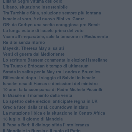
Liliana Segre vittima dell'odio
Libano, situazione insostenibile
Tra Turchia e Siria, soluzione sempre più lontana
Israele al voto, è di nuovo Bibi vs. Gantz
GB: da Corbyn una scelta coraggiosa pro-Brexit
La lunga estate di Israele prima del voto
Vicini all’irreparabile, sale la tensione in Medioriente
Re Bibi senza ritorno
Mayexit: Theresa May ai saluti
Venti di guerra dal Medioriente
Lo scrittore Bassem commenta le elezioni israeliane
Tra Trump e Erdogan è tempo di ultimatum
Strada in salita per la May tra Londra e Bruxelles
Riflessioni dopo il viaggio di Salvini in Israele
Israele: resa di Hamas e dimissioni del ministro
10 anni fa la scomparsa di Padre Michele Piccirilli
In Brasile è il momento della verità
Lo spettro delle elezioni anticipate regna in UK
Grecia fuori dalla crisi, countdown iniziato
La mutazione libica e la situazione in Centro Africa
18 luglio, il giorno di Mandela
Il Papa a Bari: il dialogo sfida l’intolleranza
Il Mondiale in Russia e il ruolo di Putin