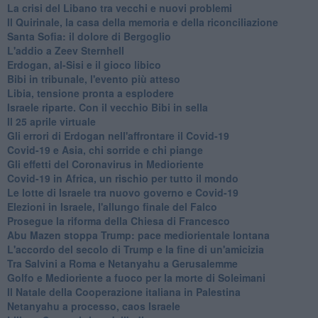
La crisi del Libano tra vecchi e nuovi problemi
Il Quirinale, la casa della memoria e della riconciliazione
Santa Sofia: il dolore di Bergoglio
L'addio a ​Zeev Sternhell
Erdogan, al-Sisi e il gioco libico
Bibi in tribunale, l'evento più atteso
Libia, tensione pronta a esplodere
Israele riparte. Con il vecchio Bibi in sella
Il 25 aprile virtuale
Gli errori di Erdogan nell'affrontare il Covid-19
Covid-19 e Asia, chi sorride e chi piange
Gli effetti del Coronavirus in Medioriente
Covid-19 in Africa, un rischio per tutto il mondo
Le lotte di Israele tra nuovo governo e Covid-19
Elezioni in Israele, l'allungo finale del Falco
Prosegue la riforma della Chiesa di Francesco
Abu Mazen stoppa Trump: pace mediorientale lontana
L'accordo del secolo di Trump e la fine di un'amicizia
Tra Salvini a Roma e Netanyahu a Gerusalemme
Golfo e Medioriente a fuoco per la morte di Soleimani
Il Natale della Cooperazione italiana in Palestina
Netanyahu a processo, caos Israele