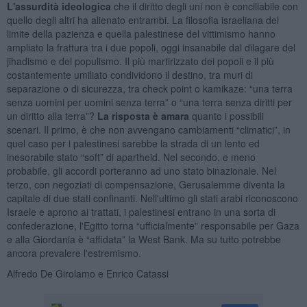
L'assurdità ideologica
che il diritto degli uni non è conciliabile con
quello degli altri ha alienato entrambi. La filosofia israeliana del
limite della pazienza e quella palestinese del vittimismo hanno
ampliato la frattura tra i due popoli, oggi insanabile dal dilagare del
jihadismo e del populismo. Il più martirizzato dei popoli e il più
costantemente umiliato condividono il destino, tra muri di
separazione o di sicurezza, tra check point o kamikaze: “una terra
senza uomini per uomini senza terra” o “una terra senza diritti per
un diritto alla terra”?
La risposta è amara
quanto i possibili
scenari. Il primo, è che non avvengano cambiamenti “climatici”, in
quel caso per i palestinesi sarebbe la strada di un lento ed
inesorabile stato “soft” di apartheid. Nel secondo, e meno
probabile, gli accordi porteranno ad uno stato binazionale. Nel
terzo, con negoziati di compensazione, Gerusalemme diventa la
capitale di due stati confinanti. Nell'ultimo gli stati arabi riconoscono
Israele e aprono ai trattati, i palestinesi entrano in una sorta di
confederazione, l'Egitto torna “ufficialmente” responsabile per Gaza
e alla Giordania è “affidata” la West Bank. Ma su tutto potrebbe
ancora prevalere l'estremismo.
Alfredo De Girolamo e Enrico Catassi