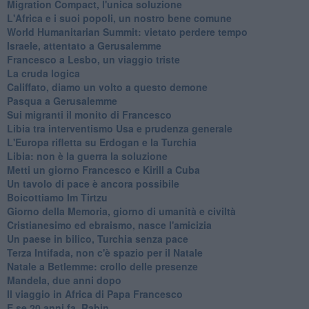
Migration Compact, l'unica soluzione
L'Africa e i suoi popoli, un nostro bene comune
World Humanitarian Summit: vietato perdere tempo
Israele, attentato a Gerusalemme
Francesco a Lesbo, un viaggio triste
La cruda logica
Califfato, diamo un volto a questo demone
Pasqua a Gerusalemme
Sui migranti il monito di Francesco
Libia tra interventismo Usa e prudenza generale
L'Europa rifletta su Erdogan e la Turchia
Libia: non è la guerra la soluzione
Metti un giorno Francesco e Kirill a Cuba
Un tavolo di pace è ancora possibile
Boicottiamo Im Tirtzu
Giorno della Memoria, giorno di umanità e civiltà
Cristianesimo ed ebraismo, nasce l'amicizia
Un paese in bilico, Turchia senza pace
Terza Intifada, non c'è spazio per il Natale
Natale a Betlemme: crollo delle presenze
Mandela, due anni dopo
Il viaggio in Africa di Papa Francesco
E se 20 anni fa, Rabin...