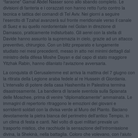
“faraone” Gamal Abdel Nasser sono allo sbando completo. Le
divisioni di fanteria e i corazzati non hanno retto l'urto contro la
tecnica e tattica dei comandi di Tel Aviv. Nei giorni a seguire
l'esercito di Tzahal avanzerà sul fronte meridionale verso il canale
di Suez e su quello nordorientale nel Golan in direzione di
Damasco, praticamente indisturbato. Gli aerei con la stella di
Davide hanno assunto la supremazia in cielo, grazie ad un attacco
preventivo, chirurgico. Con un blitz preparato e lungamente
studiato nei mesi precedenti, messo in atto nei minimi dettagli dal
ministro della difesa Moshe Dayan e dal capo di stato maggiore
Yitzhak Rabin, hanno dilaniato l'aviazione avversaria.
La conquista di Gerusalemme est arriva la mattina del 7 giugno con
la ritirata della Legione araba fedele al re Hussein di Giordania.
L'intervallo di potere della casa Hashemita in Palestina termina
disastrosamente. La bandiera di Israele sventola sulla Spianata
delle Moschee, prima di venire "diplomaticamente" ammainata. Le
immagini di repertorio ritraggono le emozioni dei giovani e
sorridenti soldati con la divisa verde al Muro del Pianto. Baciano
devotamente la pietra bianca del perimetro dell'antico Tempio, in
un clima di festa e canti. Nel volto di quei militari prevale un
trasporto mistico, che racchiude la sensazione dell'intromissione
divina, la Shekinà, nella battaglia. Coloro che volevano, con l'aiuto