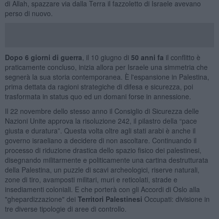
di Allah, spazzare via dalla Terra il fazzoletto di Israele avevano
perso di nuovo.
Dopo 6 giorni di guerra
, il 10 giugno di
50 anni fa
il conflitto è
praticamente concluso, inizia allora per Israele una simmetria che
segnerà la sua storia contemporanea. È l'espansione in Palestina,
prima dettata da ragioni strategiche di difesa e sicurezza, poi
trasformata in status quo ed un domani forse in annessione.
Il 22 novembre dello stesso anno il Consiglio di Sicurezza delle
Nazioni Unite approva la risoluzione 242, il pilastro della “pace
giusta e duratura”. Questa volta oltre agli stati arabi è anche il
governo israeliano a decidere di non ascoltare. Continuando il
processo di riduzione drastica dello spazio fisico dei palestinesi,
disegnando militarmente e politicamente una cartina destrutturata
della Palestina, un puzzle di scavi archeologici, riserve naturali,
zone di tiro, avamposti militari, muri e reticolati, strade e
insediamenti coloniali. E che porterà con gli Accordi di Oslo alla
"ghepardizzazione" dei
Territori Palestinesi
Occupati: divisione in
tre diverse tipologie di aree di controllo.