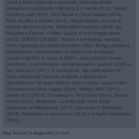
Locali a livello regionale e nazionale. Nella mia attività
divulgativa ho pubblicato i libri Acqua in mente (2012), Servizi
Pubblici Locali (2013), Gino Bartali e i Giusti toscani (2014),
Riusi: da rifiuti a risorse! (2014), Giorgio Nissim, una vita al
servizio del bene (2016), SosteniAMO l'energia (2018), Da
Mogador a Firenze: i Caffaz, viaggio di una famiglia ebrea
(2019). ENRICO CATASSI - Storico e criminologo mancato,
scrivo reportage per diversi quotidiani online. Svolgo progetti di
cooperazione internazionale nei Paesi in via di sviluppo.
Curatore del libro In nome di (2007), sono contento di aver
contribuito, in piccola parte, ad Hamas pace o guerra? (2005) e
Non solo pane (2011). E, ovviamente, alla realizzazione di
molte edizioni del Concerto di Natale a Betlemme e
Gerusalemme. Gli autori insieme hanno curato i seguenti libri:
Gerusalemme ultimo viaggio (2009), Kibbutz 3000 (2011),
Israele 2013 (2013), Francesco in Terra Santa (2014). Voci da
Israele (2015), Betlemme. La stella della Terra Santa
nell'ombra del Medioriente (2017), How close to Bethlehem
(2018), Netanyahu re senza trono (2019) e Il Signor Netanyahu
(2021).
,
Mercoledì
ore 15:26
Blog
14 Giugno 2017