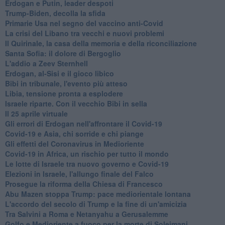
Erdogan e Putin, leader despoti
Trump-Biden, decolla la sfida
Primarie Usa nel segno del vaccino anti-Covid
La crisi del Libano tra vecchi e nuovi problemi
Il Quirinale, la casa della memoria e della riconciliazione
Santa Sofia: il dolore di Bergoglio
L'addio a ​Zeev Sternhell
Erdogan, al-Sisi e il gioco libico
Bibi in tribunale, l'evento più atteso
Libia, tensione pronta a esplodere
Israele riparte. Con il vecchio Bibi in sella
Il 25 aprile virtuale
Gli errori di Erdogan nell'affrontare il Covid-19
Covid-19 e Asia, chi sorride e chi piange
Gli effetti del Coronavirus in Medioriente
Covid-19 in Africa, un rischio per tutto il mondo
Le lotte di Israele tra nuovo governo e Covid-19
Elezioni in Israele, l'allungo finale del Falco
Prosegue la riforma della Chiesa di Francesco
Abu Mazen stoppa Trump: pace mediorientale lontana
L'accordo del secolo di Trump e la fine di un'amicizia
Tra Salvini a Roma e Netanyahu a Gerusalemme
Golfo e Medioriente a fuoco per la morte di Soleimani