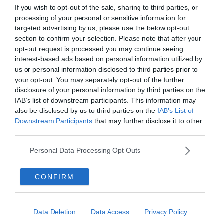
Desmond Tutu "la voce dei senza voce"
If you wish to opt-out of the sale, sharing to third parties, or
Natale da incubo per Boris Johnson
processing of your personal or sensitive information for
La questione Ucraina
targeted advertising by us, please use the below opt-out
Cipro, un ponte dove si mischiano le culture
section to confirm your selection. Please note that after your
Una vigilia di Natale per un nuovo Rais
opt-out request is processed you may continue seeing
La questione israelo-palestinese ignorata dal G20
interest-based ads based on personal information utilized by
Erdogan continua a sfidare l'Occidente
Libano, collasso economico e guerra civile
us or personal information disclosed to third parties prior to
Johnson, da Trump a Biden alla Brexit
your opt-out. You may separately opt-out of the further
L'AUKUS e il Quad
disclosure of your personal information by third parties on the
Biden, primo presidente USA non in guerra
IAB’s list of downstream participants. This information may
Papa Bergoglio vedrà Viktor Orbán
also be disclosed by us to third parties on the
IAB’s List of
Bennet, un giorno in attesa di Biden
Downstream Participants
that may further disclose it to other
Il ritorno dei talebani
third parties.
​La lenta agonia del Libano
Sudafrica, è allarme alimentare
Personal Data Processing Opt Outs
Usa di nuovo al centro della geopolitica internazionale
L’appuntamento di Israele con il cambiamento
CONFIRM
La farsa delle elezioni in Siria
In Medioriente non ci sono favole, solo realtà
Biden chiama ma Netanyahu non risponde
Niente di nuovo in Medioriente
Data Deletion
Data Access
Privacy Policy
La forza di Boris Johnson