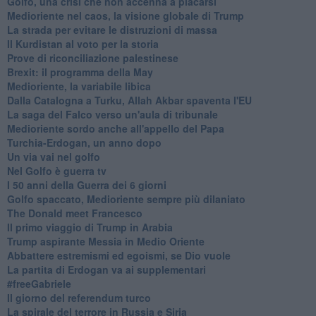
Golfo, una crisi che non accenna a placarsi
Medioriente nel caos, la visione globale di Trump
La strada per evitare le distruzioni di massa
Il Kurdistan al voto per la storia
Prove di riconciliazione palestinese
Brexit: il programma della May
Medioriente, la variabile libica
Dalla Catalogna a Turku, Allah Akbar spaventa l'EU
La saga del Falco verso un'aula di tribunale
Medioriente sordo anche all'appello del Papa
Turchia-Erdogan, un anno dopo
Un via vai nel golfo
Nel Golfo è guerra tv
I 50 anni della Guerra dei 6 giorni
Golfo spaccato, Medioriente sempre più dilaniato
The Donald meet Francesco
Il primo viaggio di Trump in Arabia
Trump aspirante Messia in Medio Oriente
Abbattere estremismi ed egoismi, se Dio vuole
La partita di Erdogan va ai supplementari
#freeGabriele
Il giorno del referendum turco
La spirale del terrore in Russia e Siria