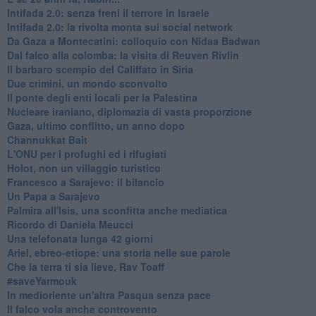
Intifada 2.0: senza freni il terrore in Israele
Intifada 2.0: la rivolta monta sui social network
Da Gaza a Montecatini: colloquio con Nidaa Badwan
Dal falco alla colomba: la visita di Reuven Rivlin
Il barbaro scempio del Califfato in Siria
Due crimini, un mondo sconvolto
Il ponte degli enti locali per la Palestina
Nucleare iraniano, diplomazia di vasta proporzione
Gaza, ultimo conflitto, un anno dopo
Channukkat Bait
L'ONU per i profughi ed i rifugiati
Holot, non un villaggio turistico
Francesco a Sarajevo: il bilancio
Un Papa a Sarajevo
Palmira all'Isis, una sconfitta anche mediatica
Ricordo di Daniela Meucci
​Una telefonata lunga 42 giorni
​Ariel, ebreo-etiope: una storia nelle sue parole
Che la terra ti sia lieve, Rav Toaff
​#saveYarmouk
​In medioriente un'altra Pasqua senza pace
​Il falco vola anche controvento