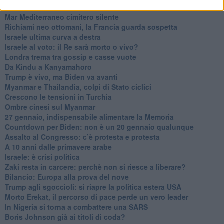
Biden nuovo alleato armeno contro la Turchia
Mar Mediterraneo cimitero silente
Richiami neo ottomani, la Francia guarda sospetta
Israele ultima curva a destra
Israele al voto: il Re sarà morto o vivo?
Londra trema tra gossip e casse vuote
Da Kindu a Kanyamahoro
Trump è vivo, ma Biden va avanti
Myanmar e Thailandia, colpi di Stato ciclici
Crescono le tensioni in Turchia
Ombre cinesi sul Myanmar
27 gennaio, indispensabile alimentare la Memoria
Countdown per Biden: non è un 20 gennaio qualunque
Assalto al Congresso: c’è protesta e protesta
A 10 anni dalle primavere arabe
Israele: è crisi politica
Zaki resta in carcere: perchè non si riesce a liberare?
Bilancio: Europa alla prova del nove
Trump agli sgoccioli: si riapre la politica estera USA
Morto Erekat, il percorso di pace perde un vero leader
In Nigeria si torna a combattere una SARS
Boris Johnson già ai titoli di coda?