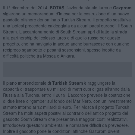
Il 1° dicembre del 2014,
BOTAŞ
, l'azienda statale turca e
Gazprom
siglarono un memorandum d'intesa per la costruzione di un nuovo
gasdotto offshore denominato Turkish Stream. Il progetto sostituiva
una ipotesi precedente caldeggiata da alcuni paesi europei, il South
Stream. L'accantonamento di South Stream aprì di fatto la strada
alla partnership del colosso turco e di quello russo per questo
progetto, che ha navigato in acque anche burrascose con qualche
reciproco sgambetto e pesanti sospensioni, spesso indotte da
difficoltà politiche tra Mosca e Ankara.
Il piano imprenditoriale di
Turkish Stream
è raggiungere la
capacità di trasportare 63 miliardi di metri cubi di gas all'anno dalla
Russia alla Turchia, entro il 2019. L’accordo prevede la costruzione
di due linee o “gambe” sul fondo del Mar Nero, con un investimento
stimato intorno ai 12 miliardi di euro. Per Mosca il progetto Turkish
Stream ha molti aspetti positivi al contrario dell'antico progetto del
gasdotto South Stream che presentava maggiori costi realizzativi,
introduceva questioni ambientali e normative difficili da prevedere.
Inoltre il gasdotto pone le condizioni affinchè Gazprom diventi