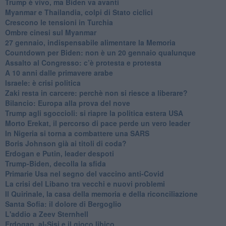
Trump è vivo, ma Biden va avanti
Myanmar e Thailandia, colpi di Stato ciclici
Crescono le tensioni in Turchia
Ombre cinesi sul Myanmar
27 gennaio, indispensabile alimentare la Memoria
Countdown per Biden: non è un 20 gennaio qualunque
Assalto al Congresso: c’è protesta e protesta
A 10 anni dalle primavere arabe
Israele: è crisi politica
Zaki resta in carcere: perchè non si riesce a liberare?
Bilancio: Europa alla prova del nove
Trump agli sgoccioli: si riapre la politica estera USA
Morto Erekat, il percorso di pace perde un vero leader
In Nigeria si torna a combattere una SARS
Boris Johnson già ai titoli di coda?
Erdogan e Putin, leader despoti
Trump-Biden, decolla la sfida
Primarie Usa nel segno del vaccino anti-Covid
La crisi del Libano tra vecchi e nuovi problemi
Il Quirinale, la casa della memoria e della riconciliazione
Santa Sofia: il dolore di Bergoglio
L'addio a ​Zeev Sternhell
Erdogan, al-Sisi e il gioco libico