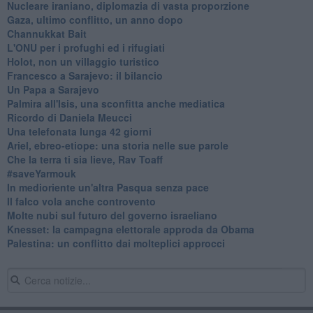
Nucleare iraniano, diplomazia di vasta proporzione
Gaza, ultimo conflitto, un anno dopo
Channukkat Bait
L'ONU per i profughi ed i rifugiati
Holot, non un villaggio turistico
Francesco a Sarajevo: il bilancio
Un Papa a Sarajevo
Palmira all'Isis, una sconfitta anche mediatica
Ricordo di Daniela Meucci
​Una telefonata lunga 42 giorni
​Ariel, ebreo-etiope: una storia nelle sue parole
Che la terra ti sia lieve, Rav Toaff
​#saveYarmouk
​In medioriente un'altra Pasqua senza pace
​Il falco vola anche controvento
Molte nubi sul futuro del governo israeliano
Knesset: la campagna elettorale approda da Obama
Palestina: un conflitto dai molteplici approcci