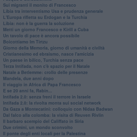
Sui migranti il monito di Francesco
Libia tra interventismo Usa e prudenza generale
L'Europa rifletta su Erdogan e la Turchia
Libia: non è la guerra la soluzione
Metti un giorno Francesco e Kirill a Cuba
Un tavolo di pace è ancora possibile
Boicottiamo Im Tirtzu
Giorno della Memoria, giorno di umanità e civiltà
Cristianesimo ed ebraismo, nasce l'amicizia
Un paese in bilico, Turchia senza pace
Terza Intifada, non c'è spazio per il Natale
Natale a Betlemme: crollo delle presenze
Mandela, due anni dopo
Il viaggio in Africa di Papa Francesco
E se 20 anni fa, Rabin...
Intifada 2.0: senza freni il terrore in Israele
Intifada 2.0: la rivolta monta sui social network
Da Gaza a Montecatini: colloquio con Nidaa Badwan
Dal falco alla colomba: la visita di Reuven Rivlin
Il barbaro scempio del Califfato in Siria
Due crimini, un mondo sconvolto
Il ponte degli enti locali per la Palestina