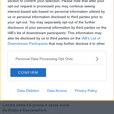
section to confirm your selection. Please note that after your
Johnson, da Trump a Biden alla Brexit
opt-out request is processed you may continue seeing
L'AUKUS e il Quad
interest-based ads based on personal information utilized by
Biden, primo presidente USA non in guerra
us or personal information disclosed to third parties prior to
Papa Bergoglio vedrà Viktor Orbán
your opt-out. You may separately opt-out of the further
Bennet, un giorno in attesa di Biden
disclosure of your personal information by third parties on the
Il ritorno dei talebani
IAB’s list of downstream participants. This information may
​La lenta agonia del Libano
also be disclosed by us to third parties on the
IAB’s List of
Sudafrica, è allarme alimentare
Usa di nuovo al centro della geopolitica internazionale
Downstream Participants
that may further disclose it to other
L’appuntamento di Israele con il cambiamento
third parties.
La farsa delle elezioni in Siria
In Medioriente non ci sono favole, solo realtà
Personal Data Processing Opt Outs
Biden chiama ma Netanyahu non risponde
Niente di nuovo in Medioriente
CONFIRM
La forza di Boris Johnson
Biden nuovo alleato armeno contro la Turchia
Mar Mediterraneo cimitero silente
Richiami neo ottomani, la Francia guarda sospetta
Data Deletion
Data Access
Privacy Policy
Israele ultima curva a destra
Israele al voto: il Re sarà morto o vivo?
Londra trema tra gossip e casse vuote
Da Kindu a Kanyamahoro