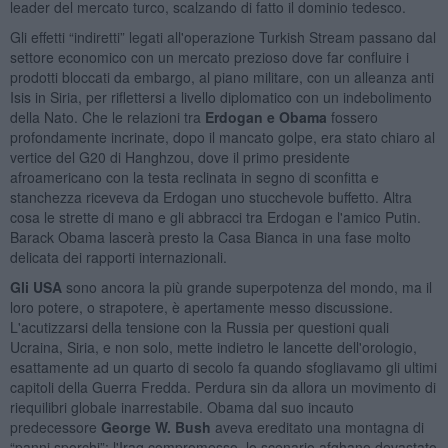
leader del mercato turco, scalzando di fatto il dominio tedesco.
Gli effetti “indiretti” legati all'operazione Turkish Stream passano dal
settore economico con un mercato prezioso dove far confluire i
prodotti bloccati da embargo, al piano militare, con un alleanza anti
Isis in Siria, per riflettersi a livello diplomatico con un indebolimento
della Nato. Che le relazioni tra
Erdogan e Obama
fossero
profondamente incrinate, dopo il mancato golpe, era stato chiaro al
vertice del G20 di Hanghzou, dove il primo presidente
afroamericano con la testa reclinata in segno di sconfitta e
stanchezza riceveva da Erdogan uno stucchevole buffetto. Altra
cosa le strette di mano e gli abbracci tra Erdogan e l'amico Putin.
Barack Obama lascerà presto la Casa Bianca in una fase molto
delicata dei rapporti internazionali.
Gli USA
sono ancora la più grande superpotenza del mondo, ma il
loro potere, o strapotere, è apertamente messo discussione.
L'acutizzarsi della tensione con la Russia per questioni quali
Ucraina, Siria, e non solo, mette indietro le lancette dell'orologio,
esattamente ad un quarto di secolo fa quando sfogliavamo gli ultimi
capitoli della Guerra Fredda. Perdura sin da allora un movimento di
riequilibri globale inarrestabile. Obama dal suo incauto
predecessore
George W. Bush
aveva ereditato una montagna di
“panni sporchi”: l'Iraq compromesso, lo scenario afghano devastato