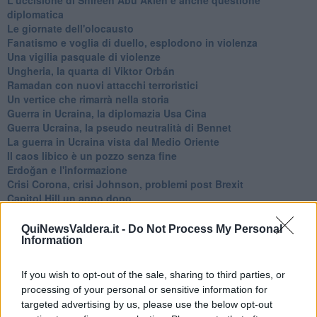
diplomatica
Le giornate dell'olocausto
Fanatismo e voglia di duello, esplodono in violenza
Una vigilia pasquale di violenze
Ungheria, la quarta di Viktor Orbán
Ramadan con nuovi attacchi terroristici
Un vertice che rimarrà nella storia
Guerra in Ucraina, la diplomazia Usa Cina
Guerra Ucraina, la pseudo neutralità di Bennet
La guerra in Ucraina vista dal Medio Oriente
​Il caos libico è un pozzo senza fine
Erdoğan e l'informazione
Crisi Corona, crisi Johnson, problemi post Brexit
Capitol Hill un anno dopo
Desmond Tutu "la voce dei senza voce"
Natale da incubo per Boris Johnson
QuiNewsValdera.it -
Do Not Process My Personal
La questione Ucraina
Information
Cipro, un ponte dove si mischiano le culture
Una vigilia di Natale per un nuovo Rais
If you wish to opt-out of the sale, sharing to third parties, or
La questione israelo-palestinese ignorata dal G20
processing of your personal or sensitive information for
Erdogan continua a sfidare l'Occidente
targeted advertising by us, please use the below opt-out
Libano, collasso economico e guerra civile