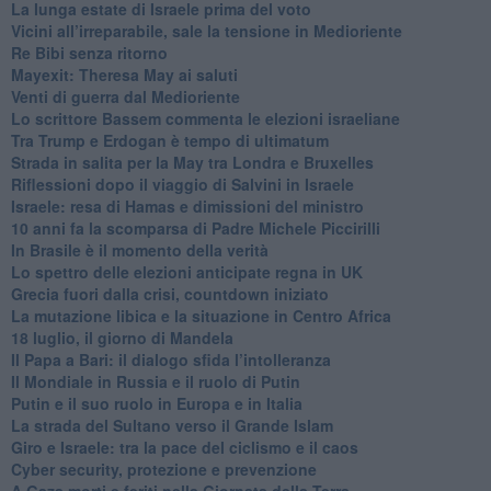
La lunga estate di Israele prima del voto
Vicini all’irreparabile, sale la tensione in Medioriente
Re Bibi senza ritorno
Mayexit: Theresa May ai saluti
Venti di guerra dal Medioriente
Lo scrittore Bassem commenta le elezioni israeliane
Tra Trump e Erdogan è tempo di ultimatum
Strada in salita per la May tra Londra e Bruxelles
Riflessioni dopo il viaggio di Salvini in Israele
Israele: resa di Hamas e dimissioni del ministro
10 anni fa la scomparsa di Padre Michele Piccirilli
In Brasile è il momento della verità
Lo spettro delle elezioni anticipate regna in UK
Grecia fuori dalla crisi, countdown iniziato
La mutazione libica e la situazione in Centro Africa
18 luglio, il giorno di Mandela
Il Papa a Bari: il dialogo sfida l’intolleranza
Il Mondiale in Russia e il ruolo di Putin
Putin e il suo ruolo in Europa e in Italia
La strada del Sultano verso il Grande Islam
Giro e Israele: tra la pace del ciclismo e il caos
Cyber security, protezione e prevenzione
A Gaza morti e feriti nella Giornata della Terra