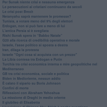
Per Sunak niente crisi e nessuna emergenza
Le persecuzioni ai cristiani continuano da secoli
Le crisi post Brexit
Netanyahu saprà mantenere le promesse?
Tunisia, a votare meno del 9% degli elettori
Erdogan, non si può fare a meno di lui
L'antica Persia si è svegliata
Rishi Sunak spera in “Babbo Natale”
G20 alla ricerca di credibilità operativa e morale
Israele, l'asse politico si sposta a destra
Iran, dilaga la protesta
Israele "Ogni cosa si acquista con un prezzo"
La Libia contesa tra Erdogan e Putin
Turchia tra crisi economica interna e mire geopolitiche nel
Mediterraneo
GB tra crisi economica, sociale e politica
Biden in Medioriente, nessun addio
È calato il sipario su Boris Johnson
Confini di morte
Riflessioni con Abraham Yehoshua
La missione di Draghi in medio oriente
Il giubileo di Elisabetta
L'uccisione di Shireen Abu Akleh è anche questione