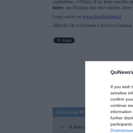
capitalismo, è l'inizio di un lento suicidio 
finire
, ma l'Europa non deve morire, deve v
Leggi anche su
www.ilmedioriente.it
Alfredo De Girolamo e Enrico Catassi
QuiNewsVa
If you wish 
sensitive in
confirm you
continue se
Articoli dal Blog “Fauda e balagan” 
information 
further disc
participants
Il ciclo della violenza in Medi
Downstream 