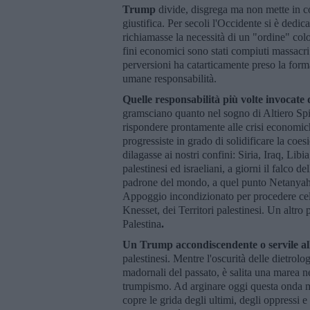
Trump
divide, disgrega ma non mette in cont
giustifica. Per secoli l'Occidente si è dedi
richiamasse la necessità di un "ordine" colo
fini economici sono stati compiuti massacri 
perversioni ha catarticamente preso la forma
umane responsabilità.
Quelle responsabilità più volte invocat
gramsciano quanto nel sogno di Altiero Spine
rispondere prontamente alle crisi economic
progressiste in grado di solidificare la coe
dilagasse ai nostri confini: Siria, Iraq, Libi
palestinesi ed israeliani, a giorni il falco 
padrone del mondo, a quel punto Netanyahu 
Appoggio incondizionato per procedere cele
Knesset, dei Territori palestinesi. Un altro 
Palestina
.
Un Trump accondiscendente o servile al
palestinesi. Mentre l'oscurità delle dietrolo
madornali del passato, è salita una marea ne
trumpismo. Ad arginare oggi questa onda me
copre le grida degli ultimi, degli oppressi e 