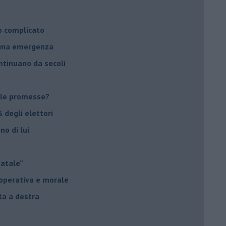
o complicato
suna emergenza
ontinuano da secoli
le promesse?
 degli elettori
no di lui
Natale”
à operativa e morale
sta a destra