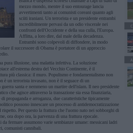
Bianca e dispensa scortesi chiamate a capi di stato di
mezzo mondo, mentre il suo entourage lancia
avvertimenti tanto ai comunisti coreani quanto agli
sciiti iraniani. Un terrorista e un presidente entrambi
incredibilmente pervasi da un odio viscerale nei
C
confronti dell'Occidente e della sua culla, l'Europa.
Afflitta, a loro dire, dal male della decadenza.
Entrambi sono colpevoli di diffondere, in modo
icolare il successore di Obama è portatore di un approccio
sedio.
A
a pura illusione, una malattia infettiva. La soluzione
piace all'estrema destra del Vecchio Continente, è il
ettura più classica: il muro. Populismo e fondamentalismo non
 è un terrorista invasato, non è il seguace di un
 guerra santa e nemmeno un martire dell'islam. Il neo presidente
co che agisce attraverso la transazione sia essa finanziaria,
e di propaganda e arroganza, due caratteristiche tipicamente
 politico possono innescare un processo di antidemocratizzazione
 rispetto. Per questo la frattura che l'uomo nato nei sobborghi di
, ora dopo ora, la parvenza di una frattura epocale.
nali da fermare assumono varie sembianze umane: messicani ladri
tori, comunisti cannibali.