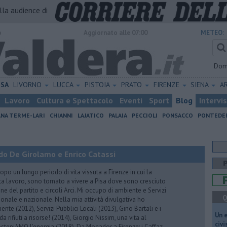
alla audience di
o
Aggiornato alle 07:00
METEO:
Dom
ISA
LIVORNO
LUCCA
PISTOIA
PRATO
FIRENZE
SIENA
A
Lavoro
Cultura e Spettacolo
Eventi
Sport
Blog
Intervi
ANA TERME-LARI
CHIANNI
LAJATICO
PALAIA
PECCIOLI
PONSACCO
PONTEDE
do De Girolamo e Enrico Catassi
 un lungo periodo di vita vissuta a Firenze in cui la
ta lavoro, sono tornato a vivere a Pisa dove sono cresciuto
one del partito e circoli Arci. Mi occupo di ambiente e Servizi
Q
gionale e nazionale. Nella mia attività divulgativa ho
ente (2012), Servizi Pubblici Locali (2013), Gino Bartali e i
​Un 
 da rifiuti a risorse! (2014), Giorgio Nissim, una vita al
civ
osteniAMO l'energia (2018), Da Mogador a Firenze: i Caffaz,