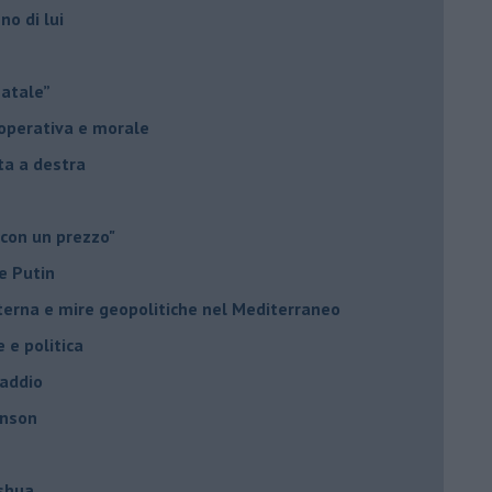
no di lui
Natale”
à operativa e morale
sta a destra
 con un prezzo"
e Putin
nterna e mire geopolitiche nel Mediterraneo
e e politica
 addio
hnson
oshua