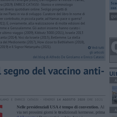
Scar
rea (2019). ENRICO CATASSI - Storico e criminologo
con 
er diversi quotidiani online. Svolgo progetti di
 nei Paesi in via di sviluppo. Curatore del libro In nome di
QUI
er contribuito, in piccola parte, ad Hamas pace o guerra?
1). E, ovviamente, alla realizzazione di molte edizioni del
emme e Gerusalemme. Gli autori insieme hanno curato i
 ultimo viaggio (2009), Kibbutz 3000 (2011), Israele 2013
Santa (2014). Voci da Israele (2015), Betlemme. La stella
ra del Medioriente (2017), How close to Bethlehem (2018),
2019) e Il Signor Netanyahu (2021).
Vedi tutti
gli articoli
del blog di Alfredo De Girolamo e Enrico Catassi
 segno del vaccino anti-
Ult
A
OLAMO E ENRICO CATASSI - VENERDÌ
14 AGOSTO 2020
ORE 10:21
Nelle presidenziali USA è tempo di convention.
Al
A
via nei prossimi giorni le
tr
adizionali kermesse, prima