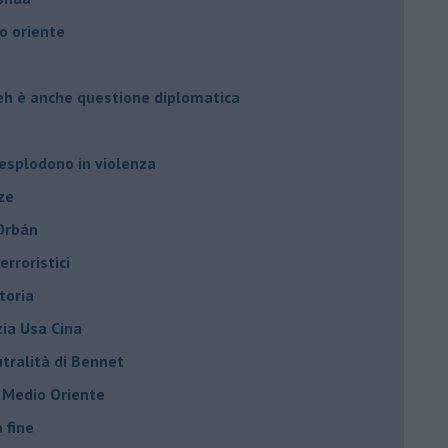
o oriente
leh è anche questione diplomatica
 esplodono in violenza
ze
 Orbán
rroristici
toria
zia Usa Cina
tralità di Bennet
l Medio Oriente
a fine