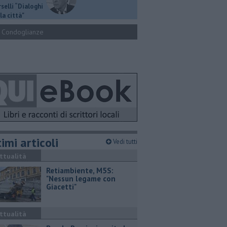
selli “Dialoghi
la città"
Condoglianze
imi articoli
Vedi tutti
ttualità
Retiambiente, M5S:
"Nessun legame con
Giacetti"
ttualità