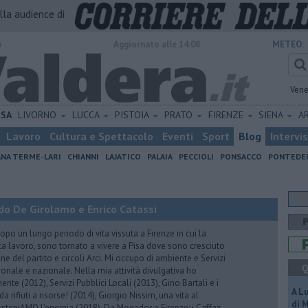
alla audience di
o
Aggiornato alle 14:08
METEO:
Vene
ISA
LIVORNO
LUCCA
PISTOIA
PRATO
FIRENZE
SIENA
A
Lavoro
Cultura e Spettacolo
Eventi
Sport
Blog
Intervi
ANA TERME-LARI
CHIANNI
LAJATICO
PALAIA
PECCIOLI
PONSACCO
PONTEDE
do De Girolamo e Enrico Catassi
 un lungo periodo di vita vissuta a Firenze in cui la
ta lavoro, sono tornato a vivere a Pisa dove sono cresciuto
one del partito e circoli Arci. Mi occupo di ambiente e Servizi
Q
gionale e nazionale. Nella mia attività divulgativa ho
ente (2012), Servizi Pubblici Locali (2013), Gino Bartali e i
A L
 da rifiuti a risorse! (2014), Giorgio Nissim, una vita al
di 
osteniAMO l'energia (2018), Da Mogador a Firenze: i Caffaz,