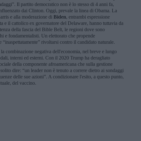
ndaggi”. Il partito democratico non è lo stesso di 4 anni fa,
influenzato dai Clinton. Oggi, prevale la linea di Obama. La
arris e alla moderazione di
Biden
, entrambi espressione
ta e il cattolico ex governatore del Delaware, hanno tuttavia da
tenza della fascia del Bible Belt, le regioni dove sono
chi e fondamentalisti. Un elettorato che propende
 “inaspettatamente” rivoltarsi contro il candidato naturale.
a la combinazione negativa dell'economia, nel breve e lungo
dali, interni ed esterni. Con il 2020 Trump ha deragliato
 sociale della componente afroamericana che sulla gestione
olito dire: “un leader non è tenuto a correre dietro ai sondaggi
enze delle sue azioni”. A condizionare l'esito, a questo punto,
ntuale, del vaccino.