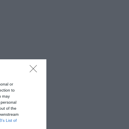
sonal or
ection to
ou may
 personal
out of the
 downstream
B’s List of