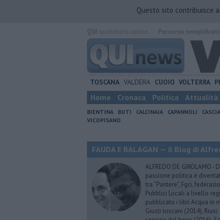
Questo sito contribuisce 
QUI
quotidiano online.
Percorso semplificat
TOSCANA
VALDERA
CUOIO
VOLTERRA
P
Home
Cronaca
Politica
Attualità
BIENTINA
BUTI
CALCINAIA
CAPANNOLI
CASCI
VICOPISANO
FAUDA E BALAGAN — il Blog di Alfre
ALFREDO DE GIROLAMO - Dopo
passione politica è diventa
tra “Pantere”, Fgci, federazi
Pubblici Locali a livello re
pubblicato i libri Acqua in m
Giusti toscani (2014), Riusi:
servizio del bene (2016), S