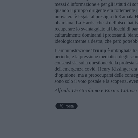
mezzi d'informazione e per gli istituti di so
quando il gruppo dirigente era fortemente 
nuova era è legata al prestigio di Kamala H
obamiana. La Harris, che si definisce battis
recuperare lo svantaggiato ai blocchi di par
culturalmente dominanti i protestanti, bian
ideologicamente a destra, che però potrebbe
L'amministrazione
Trump
è imbrigliata tr
periodo, e la pressione mediatica degli scan
consensi sia sulla questione della protesta
dell'emergenza covid. Henry Kissinger era s
d’opinione, ma a preoccuparsi delle consegu
sono solo il voto postale e la scoperta, eve
Alfredo De Girolamo e Enrico Catassi