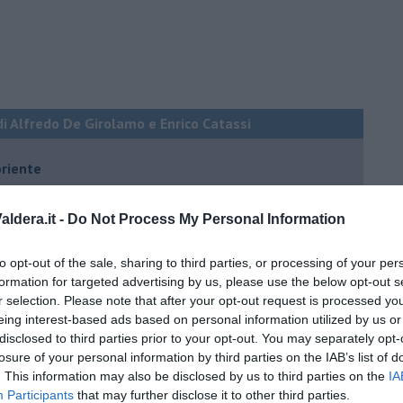
di Alfredo De Girolamo e Enrico Catassi
oriente
iziato il 7 ottobre 2023
ldera.it -
Do Not Process My Personal Information
ogan
to opt-out of the sale, sharing to third parties, or processing of your per
formation for targeted advertising by us, please use the below opt-out s
onflitti
r selection. Please note that after your opt-out request is processed y
eing interest-based ads based on personal information utilized by us or
disclosed to third parties prior to your opt-out. You may separately opt-
per l'Italia
losure of your personal information by third parties on the IAB’s list of
hia”
. This information may also be disclosed by us to third parties on the
IA
Participants
that may further disclose it to other third parties.