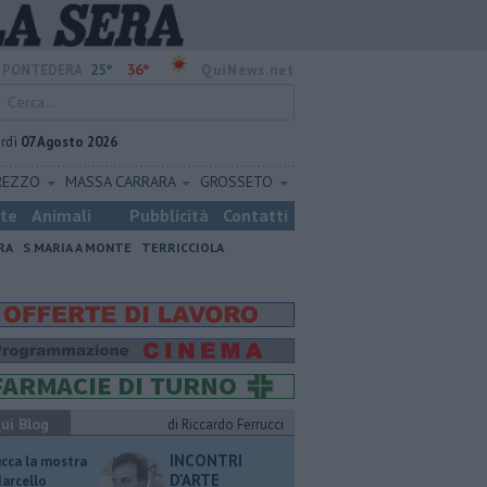
25°
36°
PONTEDERA
QuiNews.net
rdì
07 Agosto 2026
REZZO
MASSA CARRARA
GROSSETO
ste
Animali
Pubblicità
Contatti
RA
S.MARIA A MONTE
TERRICCIOLA
ui Blog
di Riccardo Ferrucci
INCONTRI
ucca la mostra
D'ARTE
Marcello