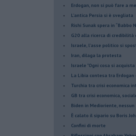
Erdogan, non si può fare a me
L'antica Persia si è svegliata
Rishi Sunak spera in “Babbo 
G20 alla ricerca di credibilit
Israele, l'asse politico si spo
Iran, dilaga la protesta
Israele "Ogni cosa si acquista
La Libia contesa tra Erdogan 
Turchia tra crisi economica i
GB tra crisi economica, social
Biden in Medioriente, nessun
È calato il sipario su Boris Jo
Confini di morte
Riflessioni con Abraham Yeh