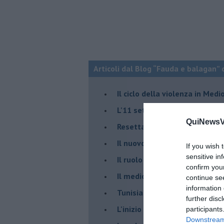
Articoli dal Blog “Fauda e balagan” 
Il ciclo della violenza in Medi
L'11 settembre di Israele è in
QuiNewsVa
Resettare l’era di Netanyahu
​Il nuovo corso dell’era di Erd
If you wish 
sensitive in
Il ruolo delle diplomazie nei c
confirm you
Il medioriente di Silvio
continue se
information 
Tunisia rischiosa e strategica 
further disc
L'inizio del “secolo della Turc
participants
Downstream 