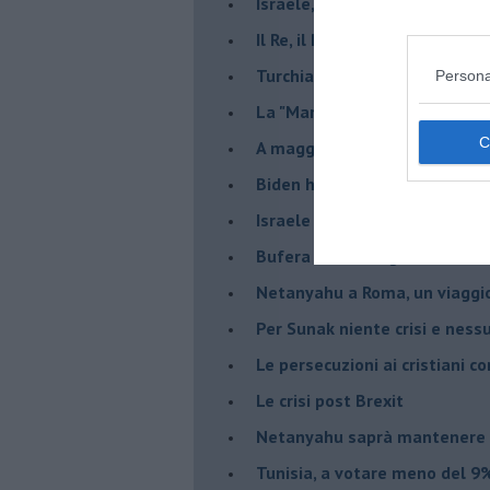
Israele, deciderà il borsone d
Il Re, il Primo Ministro, il Sin
Turchia al voto, Erdogan in bil
Persona
La "Marcia dei vivi" per non d
A maggio le urne decideranno 
Biden ha fatto infuriare la de
Israele rischia una guerra civi
Bufera sull'immigrazione
Netanyahu a Roma, un viaggi
Per Sunak niente crisi e nes
Le persecuzioni ai cristiani c
Le crisi post Brexit
Netanyahu saprà mantenere 
Tunisia, a votare meno del 9%