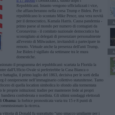
il 17 agosto
i Democratici, subito dopo i
Repubblicani. Intanto vengono ufficializzati i vice,
che affiancheranno nella corsa Trump e Biden. Per il
repubblicano lo scontato Mike Pence, una vera novità
per il democratico, Kamala Harris. Causa pandemia -
A
primo paese al mondo per numero di contagiati da
Coronavirus - il comitato nazionale democratico ha
sconsigliato ai delegati di presenziare personalmente
all'evento di Milwaukee, invitandoli a partecipare in
remoto. Virtuale anche la presenza dell'anti Trump,
Joe Biden è sigillato da settimane tra le mura
A
domestiche.
ensionato il programma dei repubblicani: scartata la Florida la
entre dall'Ufficio Ovale si preferirebbe la Casa Bianca o
 battaglia, il primo luglio del 1863, decisiva per le sorti della
urg è onnipresente nell’immaginario collettivo statunitense. Tanto
fecero di quella location simbolica lo sfondo alla tormentata
 le proprie istituzioni: tradire per mantenere fede ai propri
a bandiera confederata o nordista. Gli ultimi sondaggi elettorali
di
Obama
: la forbice pronosticata varia tra 15 e 8 punti di
 commissionato la ricerca.
 vittoria di Donald fu soprattutto “uno smacco umiliante per i