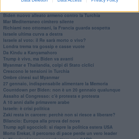
Data Deletion
Data Access
Privacy Policy
Niente di nuovo in Medioriente
La forza di Boris Johnson
Biden nuovo alleato armeno contro la Turchia
Mar Mediterraneo cimitero silente
Richiami neo ottomani, la Francia guarda sospetta
Israele ultima curva a destra
Israele al voto: il Re sarà morto o vivo?
Londra trema tra gossip e casse vuote
Da Kindu a Kanyamahoro
Trump è vivo, ma Biden va avanti
Myanmar e Thailandia, colpi di Stato ciclici
Crescono le tensioni in Turchia
Ombre cinesi sul Myanmar
27 gennaio, indispensabile alimentare la Memoria
Countdown per Biden: non è un 20 gennaio qualunque
Assalto al Congresso: c’è protesta e protesta
A 10 anni dalle primavere arabe
Israele: è crisi politica
Zaki resta in carcere: perchè non si riesce a liberare?
Bilancio: Europa alla prova del nove
Trump agli sgoccioli: si riapre la politica estera USA
Morto Erekat, il percorso di pace perde un vero leader