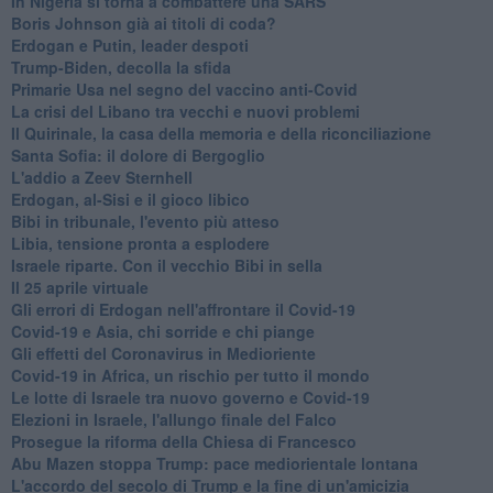
In Nigeria si torna a combattere una SARS
Boris Johnson già ai titoli di coda?
Erdogan e Putin, leader despoti
Trump-Biden, decolla la sfida
Primarie Usa nel segno del vaccino anti-Covid
La crisi del Libano tra vecchi e nuovi problemi
Il Quirinale, la casa della memoria e della riconciliazione
Santa Sofia: il dolore di Bergoglio
L'addio a ​Zeev Sternhell
Erdogan, al-Sisi e il gioco libico
Bibi in tribunale, l'evento più atteso
Libia, tensione pronta a esplodere
Israele riparte. Con il vecchio Bibi in sella
Il 25 aprile virtuale
Gli errori di Erdogan nell'affrontare il Covid-19
Covid-19 e Asia, chi sorride e chi piange
Gli effetti del Coronavirus in Medioriente
Covid-19 in Africa, un rischio per tutto il mondo
Le lotte di Israele tra nuovo governo e Covid-19
Elezioni in Israele, l'allungo finale del Falco
Prosegue la riforma della Chiesa di Francesco
Abu Mazen stoppa Trump: pace mediorientale lontana
L'accordo del secolo di Trump e la fine di un'amicizia