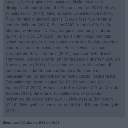
Locali a livello regionale e nazionale. Nella mia attività
divulgativa ho pubblicato i libri Acqua in mente (2012), Servizi
Pubblici Locali (2013), Gino Bartali e i Giusti toscani (2014),
Riusi: da rifiuti a risorse! (2014), Giorgio Nissim, una vita al
servizio del bene (2016), SosteniAMO l'energia (2018), Da
Mogador a Firenze: i Caffaz, viaggio di una famiglia ebrea
(2019). ENRICO CATASSI - Storico e criminologo mancato,
scrivo reportage per diversi quotidiani online. Svolgo progetti di
cooperazione internazionale nei Paesi in via di sviluppo.
Curatore del libro In nome di (2007), sono contento di aver
contribuito, in piccola parte, ad Hamas pace o guerra? (2005) e
Non solo pane (2011). E, ovviamente, alla realizzazione di
molte edizioni del Concerto di Natale a Betlemme e
Gerusalemme. Gli autori insieme hanno curato i seguenti libri:
Gerusalemme ultimo viaggio (2009), Kibbutz 3000 (2011),
Israele 2013 (2013), Francesco in Terra Santa (2014). Voci da
Israele (2015), Betlemme. La stella della Terra Santa
nell'ombra del Medioriente (2017), How close to Bethlehem
(2018), Netanyahu re senza trono (2019) e Il Signor Netanyahu
(2021).
,
Lunedì
ore 19:08
Blog
30 Maggio 2016