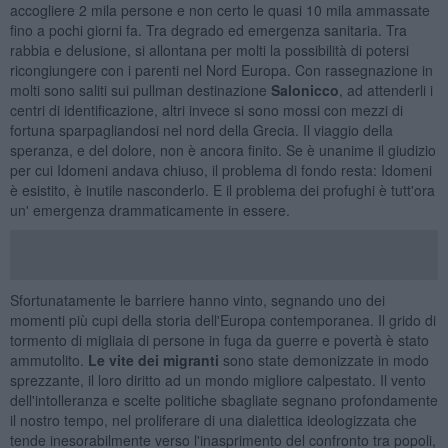
accogliere 2 mila persone e non certo le quasi 10 mila ammassate
fino a pochi giorni fa. Tra degrado ed emergenza sanitaria. Tra
rabbia e delusione, si allontana per molti la possibilità di potersi
ricongiungere con i parenti nel Nord Europa. Con rassegnazione in
molti sono saliti sui pullman destinazione
Salonicco
, ad attenderli i
centri di identificazione, altri invece si sono mossi con mezzi di
fortuna sparpagliandosi nel nord della Grecia. Il viaggio della
speranza, e del dolore, non è ancora finito. Se è unanime il giudizio
per cui Idomeni andava chiuso, il problema di fondo resta: Idomeni
è esistito, è inutile nasconderlo. E il problema dei profughi è tutt'ora
un' emergenza drammaticamente in essere.
Sfortunatamente le barriere hanno vinto, segnando uno dei
momenti più cupi della storia dell'Europa contemporanea. Il grido di
tormento di migliaia di persone in fuga da guerre e povertà è stato
ammutolito.
Le vite dei migranti
sono state demonizzate in modo
sprezzante, il loro diritto ad un mondo migliore calpestato. Il vento
dell'intolleranza e scelte politiche sbagliate segnano profondamente
il nostro tempo, nel proliferare di una dialettica ideologizzata che
tende inesorabilmente verso l'inasprimento del confronto tra popoli,