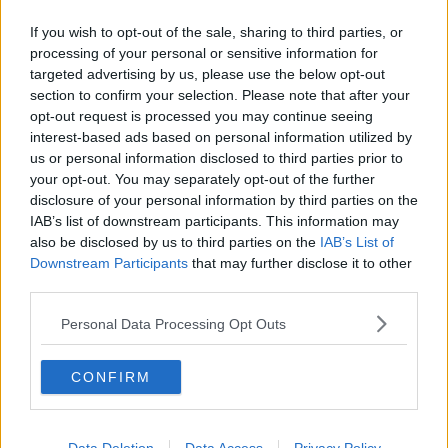
Capitol Hill un anno dopo
If you wish to opt-out of the sale, sharing to third parties, or
Desmond Tutu "la voce dei senza voce"
processing of your personal or sensitive information for
Natale da incubo per Boris Johnson
targeted advertising by us, please use the below opt-out
La questione Ucraina
Cipro, un ponte dove si mischiano le culture
section to confirm your selection. Please note that after your
Una vigilia di Natale per un nuovo Rais
opt-out request is processed you may continue seeing
La questione israelo-palestinese ignorata dal G20
interest-based ads based on personal information utilized by
Erdogan continua a sfidare l'Occidente
us or personal information disclosed to third parties prior to
Libano, collasso economico e guerra civile
your opt-out. You may separately opt-out of the further
Johnson, da Trump a Biden alla Brexit
disclosure of your personal information by third parties on the
L'AUKUS e il Quad
IAB’s list of downstream participants. This information may
Biden, primo presidente USA non in guerra
also be disclosed by us to third parties on the
IAB’s List of
Papa Bergoglio vedrà Viktor Orbán
Downstream Participants
that may further disclose it to other
Bennet, un giorno in attesa di Biden
third parties.
Il ritorno dei talebani
​La lenta agonia del Libano
Personal Data Processing Opt Outs
Sudafrica, è allarme alimentare
Usa di nuovo al centro della geopolitica internazionale
L’appuntamento di Israele con il cambiamento
CONFIRM
La farsa delle elezioni in Siria
In Medioriente non ci sono favole, solo realtà
Biden chiama ma Netanyahu non risponde