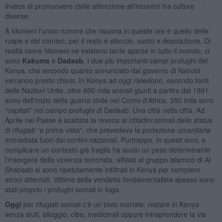
invece di promuovere civile attenzione all'incontro tra culture
diverse.
A Idomeni l'unico rumore che risuona in queste ore è quello delle
ruspe e dei camion, per il resto è silenzio, vuoto e desolazione. Di
realtà come Idomeni ne esistono tante sparse in tutto il mondo, ci
sono
Kakuma
e
Dadaab
. I due più importanti campi profughi del
Kenya, che secondo quanto annunciato dal governo di Nairobi
verranno presto chiusi. In Kenya ad oggi risiedono, secondo fonti
delle Nazioni Unite, oltre 600 mila somali giunti a partire dal 1991,
anno dell'inizio della guerra civile nel Corno d'Africa. 350 mila sono
“ospitati” nel campo profughi di Dadaab. Una città nella città. Ad
Aprile nel Paese è scattata la revoca ai cittadini somali dello status
di rifugiati “a prima vista”, che prevedeva la protezione umanitaria
immediata fuori dai confini nazionali. Purtroppo, in questi anni, a
complicare un contesto già fragile ha avuto un peso determinante
l'insorgere della violenza terrorista, affiliati al gruppo islamico di Al
Shabaab si sono ripetutamente infiltrati in Kenya per compiere
atroci attentati. Vittime della vendetta fondamentalista spesso sono
stati proprio i profughi somali in fuga.
Oggi
per rifugiati somali c'è un bivio mortale: restare in Kenya
senza aiuti, alloggio, cibo, medicinali oppure intraprendere la via