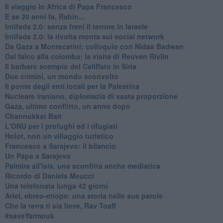
Il viaggio in Africa di Papa Francesco
E se 20 anni fa, Rabin...
Intifada 2.0: senza freni il terrore in Israele
Intifada 2.0: la rivolta monta sui social network
Da Gaza a Montecatini: colloquio con Nidaa Badwan
Dal falco alla colomba: la visita di Reuven Rivlin
Il barbaro scempio del Califfato in Siria
Due crimini, un mondo sconvolto
Il ponte degli enti locali per la Palestina
Nucleare iraniano, diplomazia di vasta proporzione
Gaza, ultimo conflitto, un anno dopo
Channukkat Bait
L'ONU per i profughi ed i rifugiati
Holot, non un villaggio turistico
Francesco a Sarajevo: il bilancio
Un Papa a Sarajevo
Palmira all'Isis, una sconfitta anche mediatica
Ricordo di Daniela Meucci
​Una telefonata lunga 42 giorni
​Ariel, ebreo-etiope: una storia nelle sue parole
Che la terra ti sia lieve, Rav Toaff
​#saveYarmouk