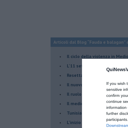
Articoli dal Blog “Fauda e balagan” 
Il ciclo della violenza in Medi
L'11 settembre di Israele è in
QuiNewsVa
Resettare l’era di Netanyahu
If you wish 
​Il nuovo corso dell’era di Erd
sensitive in
Il ruolo delle diplomazie nei c
confirm you
continue se
Il medioriente di Silvio
information 
Tunisia rischiosa e strategica 
further disc
participants
L'inizio del “secolo della Turc
Downstream 