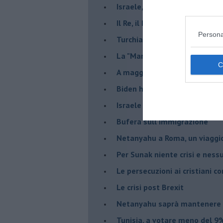
Israele, deciderà il borsone d
Il Re, il Primo Ministro, il Sin
Persona
Turchia al voto, Erdogan in bil
La "Marcia dei vivi" per non d
A maggio le urne decideranno 
Biden ha fatto infuriare la de
Israele rischia una guerra civi
Bufera sull'immigrazione
Netanyahu a Roma, un viaggi
Per Sunak niente crisi e nes
Le persecuzioni ai cristiani c
Le crisi post Brexit
Netanyahu saprà mantenere 
Tunisia, a votare meno del 9%