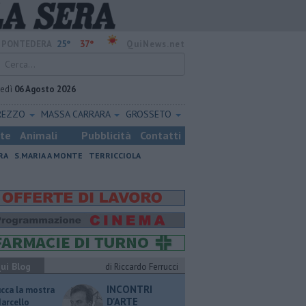
25°
37°
PONTEDERA
QuiNews.net
vedì
06 Agosto 2026
REZZO
MASSA CARRARA
GROSSETO
ste
Animali
Pubblicità
Contatti
RA
S.MARIA A MONTE
TERRICCIOLA
ui Blog
di Riccardo Ferrucci
INCONTRI
ucca la mostra
D'ARTE
Marcello