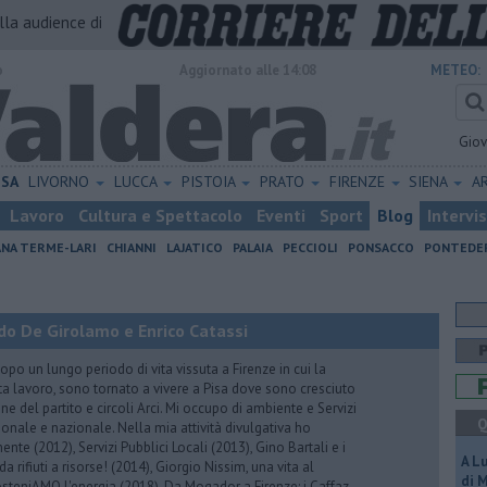
alla audience di
o
Aggiornato alle 14:08
METEO:
Gio
ISA
LIVORNO
LUCCA
PISTOIA
PRATO
FIRENZE
SIENA
A
Lavoro
Cultura e Spettacolo
Eventi
Sport
Blog
Intervi
ANA TERME-LARI
CHIANNI
LAJATICO
PALAIA
PECCIOLI
PONSACCO
PONTEDE
do De Girolamo e Enrico Catassi
 un lungo periodo di vita vissuta a Firenze in cui la
ta lavoro, sono tornato a vivere a Pisa dove sono cresciuto
one del partito e circoli Arci. Mi occupo di ambiente e Servizi
Q
gionale e nazionale. Nella mia attività divulgativa ho
ente (2012), Servizi Pubblici Locali (2013), Gino Bartali e i
A L
 da rifiuti a risorse! (2014), Giorgio Nissim, una vita al
di 
osteniAMO l'energia (2018), Da Mogador a Firenze: i Caffaz,