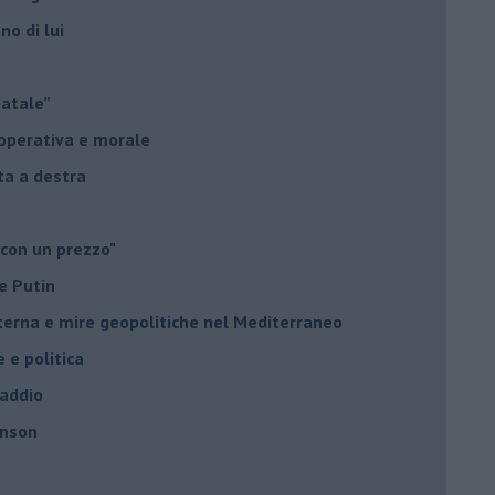
no di lui
Natale”
à operativa e morale
sta a destra
 con un prezzo"
e Putin
nterna e mire geopolitiche nel Mediterraneo
e e politica
 addio
hnson