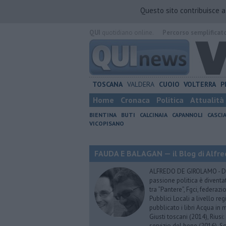
Questo sito contribuisce 
QUI
quotidiano online.
Percorso semplificat
TOSCANA
VALDERA
CUOIO
VOLTERRA
P
Home
Cronaca
Politica
Attualità
BIENTINA
BUTI
CALCINAIA
CAPANNOLI
CASCI
VICOPISANO
FAUDA E BALAGAN — il Blog di Alfre
ALFREDO DE GIROLAMO - Dopo
passione politica è diventa
tra “Pantere”, Fgci, federazi
Pubblici Locali a livello re
pubblicato i libri Acqua in m
Giusti toscani (2014), Riusi:
servizio del bene (2016), S