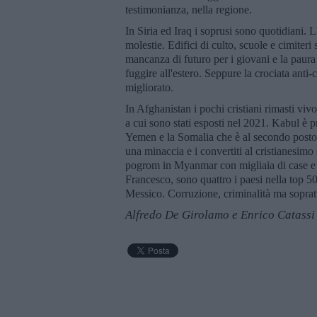
testimonianza, nella regione.
In Siria ed Iraq i soprusi sono quotidiani. L
molestie. Edifici di culto, scuole e cimiter
mancanza di futuro per i giovani e la paura 
fuggire all'estero. Seppure la crociata anti-c
migliorato.
In Afghanistan i pochi cristiani rimasti viv
a cui sono stati esposti nel 2021. Kabul è pr
Yemen e la Somalia che è al secondo posto. I
una minaccia e i convertiti al cristianesimo
pogrom in Myanmar con migliaia di case e ne
Francesco, sono quattro i paesi nella top
Messico. Corruzione, criminalità ma soprattu
Alfredo De Girolamo e Enrico Catassi