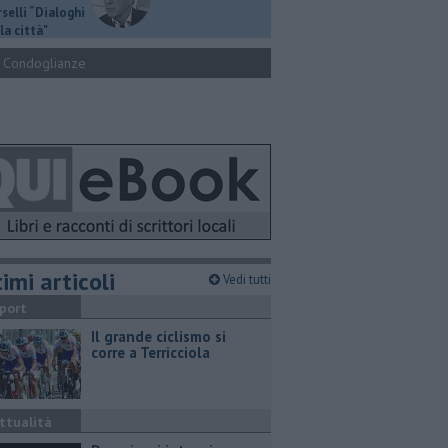
selli “Dialoghi
la città"
Condoglianze
imi articoli
Vedi tutti
port
Il grande ciclismo si
corre a Terricciola
ttualità