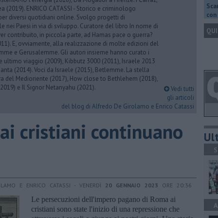
Scar
rea (2019). ENRICO CATASSI - Storico e criminologo
con 
er diversi quotidiani online. Svolgo progetti di
 nei Paesi in via di sviluppo. Curatore del libro In nome di
QUI
er contribuito, in piccola parte, ad Hamas pace o guerra?
1). E, ovviamente, alla realizzazione di molte edizioni del
emme e Gerusalemme. Gli autori insieme hanno curato i
 ultimo viaggio (2009), Kibbutz 3000 (2011), Israele 2013
Santa (2014). Voci da Israele (2015), Betlemme. La stella
ra del Medioriente (2017), How close to Bethlehem (2018),
2019) e Il Signor Netanyahu (2021).
Vedi tutti
gli articoli
del blog di Alfredo De Girolamo e Enrico Catassi
ai cristiani continuano
Ult
S
OLAMO E ENRICO CATASSI - VENERDÌ
20 GENNAIO 2023
ORE 20:36
Le persecuzioni dell'impero pagano di Roma ai
A
cristiani sono state l'inizio di una repressione che