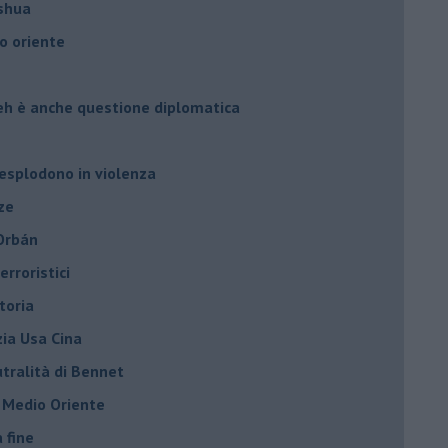
oshua
o oriente
leh è anche questione diplomatica
 esplodono in violenza
ze
 Orbán
rroristici
toria
zia Usa Cina
tralità di Bennet
l Medio Oriente
a fine