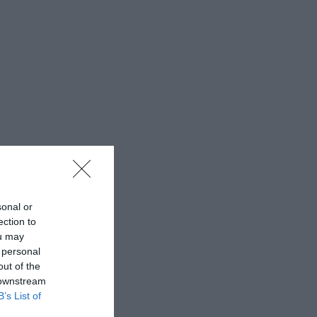
sonal or
ection to
ou may
 personal
out of the
 downstream
B’s List of