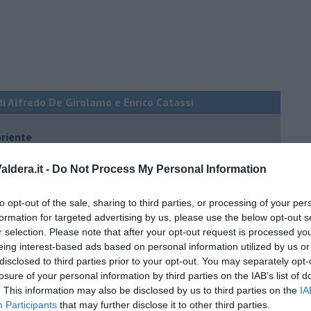
di Alfredo De Girolamo e Enrico Catassi
oriente
iziato il 7 ottobre 2023
ldera.it -
Do Not Process My Personal Information
to opt-out of the sale, sharing to third parties, or processing of your per
ogan
formation for targeted advertising by us, please use the below opt-out s
onflitti
r selection. Please note that after your opt-out request is processed y
eing interest-based ads based on personal information utilized by us or
disclosed to third parties prior to your opt-out. You may separately opt-
per l'Italia
losure of your personal information by third parties on the IAB’s list of
. This information may also be disclosed by us to third parties on the
IA
hia”
Participants
that may further disclose it to other third parties.