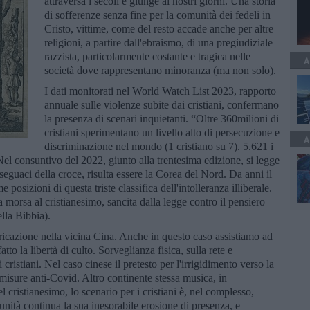
attraversa i secoli e giunge ai nostri giorni. Una storia
di sofferenze senza fine per la comunità dei fedeli in
Cristo, vittime, come del resto accade anche per altre
religioni, a partire dall'ebraismo, di una pregiudiziale
razzista, particolarmente costante e tragica nelle
A
società dove rappresentano minoranza (ma non solo).
I dati monitorati nel World Watch List 2023, rapporto
annuale sulle violenze subite dai cristiani, confermano
la presenza di scenari inquietanti. “Oltre 360milioni di
cristiani sperimentano un livello alto di persecuzione e
A
discriminazione nel mondo (1 cristiano su 7). 5.621 i
. Nel consuntivo del 2022, giunto alla trentesima edizione, si legge
seguaci della croce, risulta essere la Corea del Nord. Da anni il
posizioni di questa triste classifica dell'intolleranza illiberale.
a morsa al cristianesimo, sancita dalla legge contro il pensiero
ella Bibbia).
ricazione nella vicina Cina. Anche in questo caso assistiamo ad
tto la libertà di culto. Sorveglianza fisica, sulla rete e
ristiani. Nel caso cinese il pretesto per l'irrigidimento verso la
 misure anti-Covid. Altro continente stessa musica, in
el cristianesimo, lo scenario per i cristiani è, nel complesso,
nità continua la sua inesorabile erosione di presenza, e