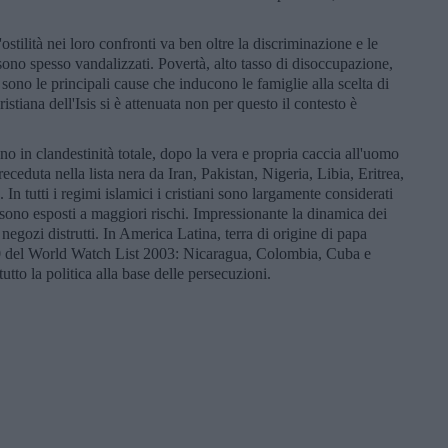
'ostilità nei loro confronti va ben oltre la discriminazione e le
i sono spesso vandalizzati. Povertà, alto tasso di disoccupazione,
sono le principali cause che inducono le famiglie alla scelta di
ristiana dell'Isis si è attenuata non per questo il contesto è
ono in clandestinità totale, dopo la vera e propria caccia all'uomo
eceduta nella lista nera da Iran, Pakistan, Nigeria, Libia, Eritrea,
n tutti i regimi islamici i cristiani sono largamente considerati
 sono esposti a maggiori rischi. Impressionante la dinamica dei
gozi distrutti. In America Latina, terra di origine di papa
 50 del World Watch List 2003: Nicaragua, Colombia, Cuba e
tto la politica alla base delle persecuzioni.