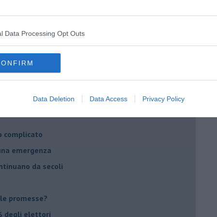
ella spesa
daco e la Brexit
l Data Processing Opt Outs
ico
imenticare
CONFIRM
il futuro di Erdoğan
stra israeliana
Data Deletion
Data Access
Privacy Policy
le
o complicato
suna emergenza
ontinuano da secoli
le promesse?
 degli elettori