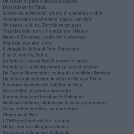
Un tavolo di pace è ancora possibile
Boicottiamo Im Tirtzu
Giorno della Memoria, giorno di umanità e civiltà
Cristianesimo ed ebraismo, nasce l'amicizia
Un paese in bilico, Turchia senza pace
Terza Intifada, non c'è spazio per il Natale
Natale a Betlemme: crollo delle presenze
Mandela, due anni dopo
Il viaggio in Africa di Papa Francesco
E se 20 anni fa, Rabin...
Intifada 2.0: senza freni il terrore in Israele
Intifada 2.0: la rivolta monta sui social network
Da Gaza a Montecatini: colloquio con Nidaa Badwan
Dal falco alla colomba: la visita di Reuven Rivlin
Il barbaro scempio del Califfato in Siria
Due crimini, un mondo sconvolto
Il ponte degli enti locali per la Palestina
Nucleare iraniano, diplomazia di vasta proporzione
Gaza, ultimo conflitto, un anno dopo
Channukkat Bait
L'ONU per i profughi ed i rifugiati
Holot, non un villaggio turistico
Francesco a Sarajevo: il bilancio