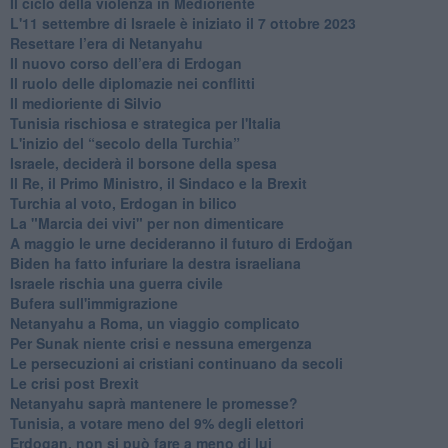
Il ciclo della violenza in Medioriente
L'11 settembre di Israele è iniziato il 7 ottobre 2023
Resettare l’era di Netanyahu
​Il nuovo corso dell’era di Erdogan
Il ruolo delle diplomazie nei conflitti
Il medioriente di Silvio
Tunisia rischiosa e strategica per l'Italia
L'inizio del “secolo della Turchia”
Israele, deciderà il borsone della spesa
Il Re, il Primo Ministro, il Sindaco e la Brexit
Turchia al voto, Erdogan in bilico
La "Marcia dei vivi" per non dimenticare
A maggio le urne decideranno il futuro di Erdoğan
Biden ha fatto infuriare la destra israeliana
Israele rischia una guerra civile
Bufera sull'immigrazione
Netanyahu a Roma, un viaggio complicato
Per Sunak niente crisi e nessuna emergenza
Le persecuzioni ai cristiani continuano da secoli
Le crisi post Brexit
Netanyahu saprà mantenere le promesse?
Tunisia, a votare meno del 9% degli elettori
Erdogan, non si può fare a meno di lui