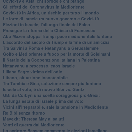
Covid-19 e Asia, chi sorride e chi piange
Gli effetti del Coronavirus in Medioriente
Covid-19 in Africa, un rischio per tutto il mondo
Le lotte di Israele tra nuovo governo e Covid-19
Elezioni in Israele, l'allungo finale del Falco
Prosegue la riforma della Chiesa di Francesco
Abu Mazen stoppa Trump: pace mediorientale lontana
L'accordo del secolo di Trump e la fine di un'amicizia
Tra Salvini a Roma e Netanyahu a Gerusalemme
Golfo e Medioriente a fuoco per la morte di Soleimani
Il Natale della Cooperazione italiana in Palestina
Netanyahu a processo, caos Israele
Liliana Segre vittima dell'odio
Libano, situazione insostenibile
Tra Turchia e Siria, soluzione sempre più lontana
Israele al voto, è di nuovo Bibi vs. Gantz
GB: da Corbyn una scelta coraggiosa pro-Brexit
La lunga estate di Israele prima del voto
Vicini all’irreparabile, sale la tensione in Medioriente
Re Bibi senza ritorno
Mayexit: Theresa May ai saluti
Venti di guerra dal Medioriente
Lo scrittore Bassem commenta le elezioni israeliane