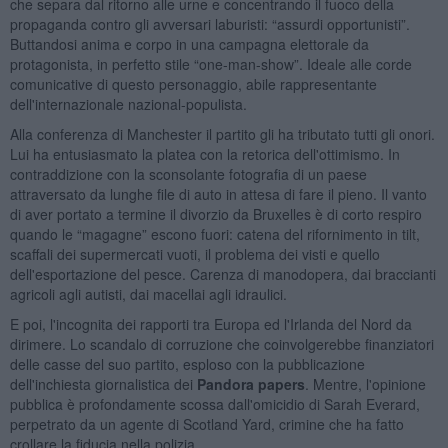
che separa dal ritorno alle urne e concentrando il fuoco della
propaganda contro gli avversari laburisti: “assurdi opportunisti”.
Buttandosi anima e corpo in una campagna elettorale da
protagonista, in perfetto stile “one-man-show”. Ideale alle corde
comunicative di questo personaggio, abile rappresentante
dell'internazionale nazional-populista.
Alla conferenza di Manchester il partito gli ha tributato tutti gli onori.
Lui ha entusiasmato la platea con la retorica dell'ottimismo. In
contraddizione con la sconsolante fotografia di un paese
attraversato da lunghe file di auto in attesa di fare il pieno. Il vanto
di aver portato a termine il divorzio da Bruxelles è di corto respiro
quando le “magagne” escono fuori: catena del rifornimento in tilt,
scaffali dei supermercati vuoti, il problema dei visti e quello
dell'esportazione del pesce. Carenza di manodopera, dai braccianti
agricoli agli autisti, dai macellai agli idraulici.
E poi, l'incognita dei rapporti tra Europa ed l'Irlanda del Nord da
dirimere. Lo scandalo di corruzione che coinvolgerebbe finanziatori
delle casse del suo partito, esploso con la pubblicazione
dell'inchiesta giornalistica dei
Pandora papers
. Mentre, l'opinione
pubblica è profondamente scossa dall'omicidio di Sarah Everard,
perpetrato da un agente di Scotland Yard, crimine che ha fatto
crollare la fiducia nella polizia.