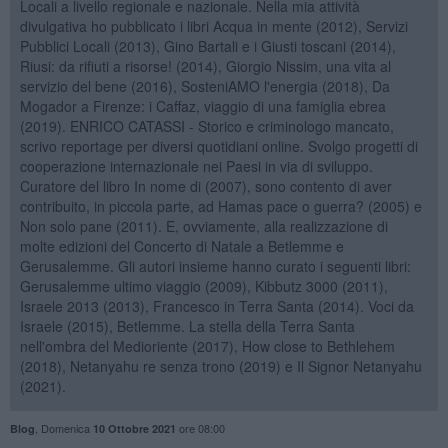
Locali a livello regionale e nazionale. Nella mia attività
divulgativa ho pubblicato i libri Acqua in mente (2012), Servizi
Pubblici Locali (2013), Gino Bartali e i Giusti toscani (2014),
Riusi: da rifiuti a risorse! (2014), Giorgio Nissim, una vita al
servizio del bene (2016), SosteniAMO l'energia (2018), Da
Mogador a Firenze: i Caffaz, viaggio di una famiglia ebrea
(2019). ENRICO CATASSI - Storico e criminologo mancato,
scrivo reportage per diversi quotidiani online. Svolgo progetti di
cooperazione internazionale nei Paesi in via di sviluppo.
Curatore del libro In nome di (2007), sono contento di aver
contribuito, in piccola parte, ad Hamas pace o guerra? (2005) e
Non solo pane (2011). E, ovviamente, alla realizzazione di
molte edizioni del Concerto di Natale a Betlemme e
Gerusalemme. Gli autori insieme hanno curato i seguenti libri:
Gerusalemme ultimo viaggio (2009), Kibbutz 3000 (2011),
Israele 2013 (2013), Francesco in Terra Santa (2014). Voci da
Israele (2015), Betlemme. La stella della Terra Santa
nell'ombra del Medioriente (2017), How close to Bethlehem
(2018), Netanyahu re senza trono (2019) e Il Signor Netanyahu
(2021).
,
Domenica
ore 08:00
Blog
10 Ottobre 2021