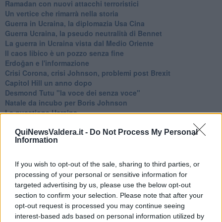
Ramadan con nuovi attacchi terroristici
Un vertice che rimarrà nella storia
Guerra in Ucraina, la diplomazia Usa Cina
Guerra Ucraina, la pseudo neutralità di Bennet
La guerra in Ucraina vista dal Medio Oriente
​Il caos libico è un pozzo senza fine
Erdoğan e l'informazione
Crisi Corona, crisi Johnson, problemi post Brexit
Capitol Hill un anno dopo
Desmond Tutu "la voce dei senza voce"
Natale da incubo per Boris Johnson
La questione Ucraina
Cipro, un ponte dove si mischiano le culture
Una vigilia di Natale per un nuovo Rais
QuiNewsValdera.it -
Do Not Process My Personal
Information
La questione israelo-palestinese ignorata dal G20
Erdogan continua a sfidare l'Occidente
Libano, collasso economico e guerra civile
If you wish to opt-out of the sale, sharing to third parties, or
Johnson, da Trump a Biden alla Brexit
processing of your personal or sensitive information for
L'AUKUS e il Quad
targeted advertising by us, please use the below opt-out
Biden, primo presidente USA non in guerra
section to confirm your selection. Please note that after your
Papa Bergoglio vedrà Viktor Orbán
opt-out request is processed you may continue seeing
Bennet, un giorno in attesa di Biden
interest-based ads based on personal information utilized by
Il ritorno dei talebani