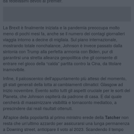
da fedelissimi devoti al premier.
La Brexit è finalmente iniziata e la pandemia preoccupa molto
meno di pochi mesi fa, anche se il numero dei contagi giornalieri
viaggia intorno a decine di migliaia. Sul piano internazionale,
mostrando totale nonchalance, Johnson è invece passato dalla
sintonia con Trump alla perfetta armonia con Biden, pur di
garantirsi una stretta alleanza geopolitica che gli consente di
entrare nel gioco della “calda” partita contro la Cina, da titolare
inamovibile.
Infine, il palcoscenico dell'appuntamento più atteso del momento,
gli stati generali della lotta ai cambiamenti climatici: Glasgow ad
inizio novembre. Evento sotto tutti gli aspetti cruciale per le sorti del
Pianeta, che Johnson ospiterà da padrone di casa. E dal quale
cercherà di massimizzare visibilità e tornaconto mediatico, a
prescindere dai reali risultati ottenuti.
All'apice della popolarità al primo ministro erede della
Tatcher
non
resta che un'ultimo azzardo per assicurarsi una lunga permanenza
a Downing street, anticipare il voto al 2023. Scandendo il tempo