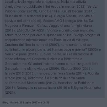
Locali a livello regionale e nazionale. Nella mia attività
divulgativa ho pubblicato i libri Acqua in mente (2012), Servizi
Pubblici Locali (2013), Gino Bartali e i Giusti toscani (2014),
Riusi: da rifiuti a risorse! (2014), Giorgio Nissim, una vita al
servizio del bene (2016), SosteniAMO l'energia (2018), Da
Mogador a Firenze: i Caffaz, viaggio di una famiglia ebrea
(2019). ENRICO CATASSI - Storico e criminologo mancato,
scrivo reportage per diversi quotidiani online. Svolgo progetti di
cooperazione internazionale nei Paesi in via di sviluppo.
Curatore del libro In nome di (2007), sono contento di aver
contribuito, in piccola parte, ad Hamas pace o guerra? (2005) e
Non solo pane (2011). E, ovviamente, alla realizzazione di
molte edizioni del Concerto di Natale a Betlemme e
Gerusalemme. Gli autori insieme hanno curato i seguenti libri:
Gerusalemme ultimo viaggio (2009), Kibbutz 3000 (2011),
Israele 2013 (2013), Francesco in Terra Santa (2014). Voci da
Israele (2015), Betlemme. La stella della Terra Santa
nell'ombra del Medioriente (2017), How close to Bethlehem
(2018), Netanyahu re senza trono (2019) e Il Signor Netanyahu
(2021).
,
Martedì
ore 08:58
Blog
25 Luglio 2017