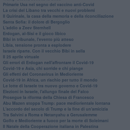
Primarie Usa nel segno del vaccino anti-Covid
La crisi del Libano tra vecchi e nuovi problemi
Il Quirinale, la casa della memoria e della riconciliazione
Santa Sofia: il dolore di Bergoglio
L'addio a ​Zeev Sternhell
Erdogan, al-Sisi e il gioco libico
Bibi in tribunale, l'evento più atteso
Libia, tensione pronta a esplodere
Israele riparte. Con il vecchio Bibi in sella
Il 25 aprile virtuale
Gli errori di Erdogan nell'affrontare il Covid-19
Covid-19 e Asia, chi sorride e chi piange
Gli effetti del Coronavirus in Medioriente
Covid-19 in Africa, un rischio per tutto il mondo
Le lotte di Israele tra nuovo governo e Covid-19
Elezioni in Israele, l'allungo finale del Falco
Prosegue la riforma della Chiesa di Francesco
Abu Mazen stoppa Trump: pace mediorientale lontana
L'accordo del secolo di Trump e la fine di un'amicizia
Tra Salvini a Roma e Netanyahu a Gerusalemme
Golfo e Medioriente a fuoco per la morte di Soleimani
Il Natale della Cooperazione italiana in Palestina