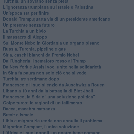
Turchia, un sovrano senza pietà
L'ignoranza trumpiana su Israele e Palestina
Un'epoca sta per finire
Donald Trump,quarta via di un presidente americano
Un presente senza futuro
La Turchia a un bivio
Il massacro di Aleppo
Sul Monte Nebo in Giordania un organo pisano
Russia, Turchia, pipeline e gas
Siria, caschi bianchi da Premio Nobel
Dall'Ungheria il semaforo rosso ai Trump
Da New York e Assisi voci unite nella solidarietà
In Siria fa paura non solo ciò che si vede
Turchia, tre settimane dopo
Francesco e il suo silenzio da Auschwitz a Rouen
Libano a 10 anni dalla battaglia di Bint Jbeil
Francesco, la Siria e "una soluzione politica"
Golpe turco: le ragioni di un fallimento
Dacca, macabra mattanza
Brexit e Israele
Libia e migranti:la teoria non annulla il problema
Migration Compact, l'unica soluzione
L'Africa e i suoi popoli, un nostro bene comune