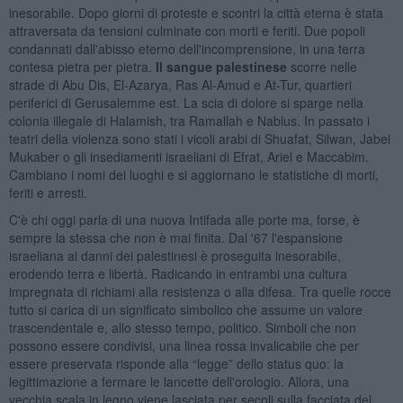
inesorabile. Dopo giorni di proteste e scontri la città eterna è stata
attraversata da tensioni culminate con morti e feriti. Due popoli
condannati dall'abisso eterno dell'incomprensione, in una terra
contesa pietra per pietra.
Il sangue palestinese
scorre nelle
strade di Abu Dis, El-Azarya, Ras Al-Amud e At-Tur, quartieri
periferici di Gerusalemme est. La scia di dolore si sparge nella
colonia illegale di Halamish, tra Ramallah e Nablus. In passato i
teatri della violenza sono stati i vicoli arabi di Shuafat, Silwan, Jabel
Mukaber o gli insediamenti israeliani di Efrat, Ariel e Maccabim.
Cambiano i nomi dei luoghi e si aggiornano le statistiche di morti,
feriti e arresti.
C'è chi oggi parla di una nuova Intifada alle porte ma, forse, è
sempre la stessa che non è mai finita. Dal '67 l'espansione
israeliana ai danni dei palestinesi è proseguita inesorabile,
erodendo terra e libertà. Radicando in entrambi una cultura
impregnata di richiami alla resistenza o alla difesa. Tra quelle rocce
tutto si carica di un significato simbolico che assume un valore
trascendentale e, allo stesso tempo, politico. Simboli che non
possono essere condivisi, una linea rossa invalicabile che per
essere preservata risponde alla “legge” dello status quo: la
legittimazione a fermare le lancette dell'orologio. Allora, una
vecchia scala in legno viene lasciata per secoli sulla facciata del