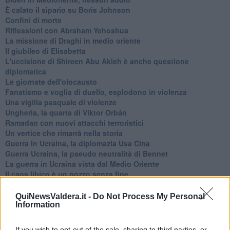
È calato il sipario su Boris Johnson
Confini di morte
Riflessioni con Abraham Yehoshua
La missione di Draghi in medio oriente
Il giubileo di Elisabetta
L'uccisione di Shireen Abu Akleh è anche questione
diplomatica
Le giornate dell'olocausto
Fanatismo e voglia di duello, esplodono in violenza
Una vigilia pasquale di violenze
Ungheria, la quarta di Viktor Orbán
Ramadan con nuovi attacchi terroristici
Un vertice che rimarrà nella storia
Guerra in Ucraina, la diplomazia Usa Cina
Guerra Ucraina, la pseudo neutralità di Bennet
La guerra in Ucraina vista dal Medio Oriente
​Il caos libico è un pozzo senza fine
Erdoğan e l'informazione
Crisi Corona, crisi Johnson, problemi post Brexit
QuiNewsValdera.it -
Do Not Process My Personal
Capitol Hill un anno dopo
Information
Desmond Tutu "la voce dei senza voce"
Natale da incubo per Boris Johnson
If you wish to opt-out of the sale, sharing to third parties, or