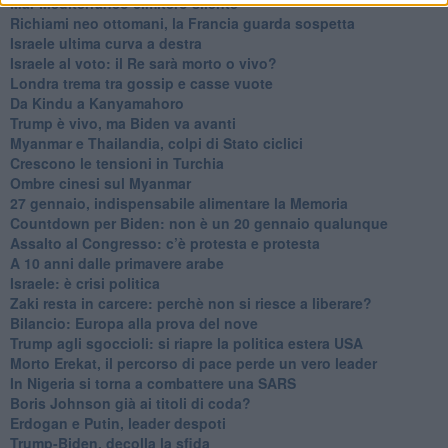
Mar Mediterraneo cimitero silente
Richiami neo ottomani, la Francia guarda sospetta
Israele ultima curva a destra
Israele al voto: il Re sarà morto o vivo?
Londra trema tra gossip e casse vuote
Da Kindu a Kanyamahoro
Trump è vivo, ma Biden va avanti
Myanmar e Thailandia, colpi di Stato ciclici
Crescono le tensioni in Turchia
Ombre cinesi sul Myanmar
27 gennaio, indispensabile alimentare la Memoria
Countdown per Biden: non è un 20 gennaio qualunque
Assalto al Congresso: c’è protesta e protesta
A 10 anni dalle primavere arabe
Israele: è crisi politica
Zaki resta in carcere: perchè non si riesce a liberare?
Bilancio: Europa alla prova del nove
Trump agli sgoccioli: si riapre la politica estera USA
Morto Erekat, il percorso di pace perde un vero leader
In Nigeria si torna a combattere una SARS
Boris Johnson già ai titoli di coda?
Erdogan e Putin, leader despoti
Trump-Biden, decolla la sfida