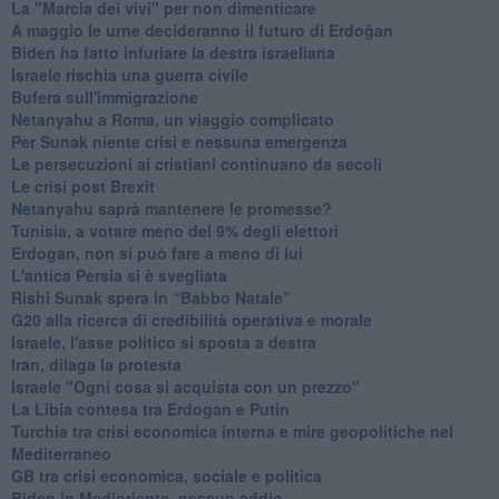
La "Marcia dei vivi" per non dimenticare
A maggio le urne decideranno il futuro di Erdoğan
Biden ha fatto infuriare la destra israeliana
Israele rischia una guerra civile
Bufera sull'immigrazione
Netanyahu a Roma, un viaggio complicato
Per Sunak niente crisi e nessuna emergenza
Le persecuzioni ai cristiani continuano da secoli
Le crisi post Brexit
Netanyahu saprà mantenere le promesse?
Tunisia, a votare meno del 9% degli elettori
Erdogan, non si può fare a meno di lui
L'antica Persia si è svegliata
Rishi Sunak spera in “Babbo Natale”
G20 alla ricerca di credibilità operativa e morale
Israele, l'asse politico si sposta a destra
Iran, dilaga la protesta
Israele "Ogni cosa si acquista con un prezzo"
La Libia contesa tra Erdogan e Putin
Turchia tra crisi economica interna e mire geopolitiche nel
Mediterraneo
GB tra crisi economica, sociale e politica
Biden in Medioriente, nessun addio