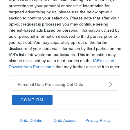
La questione Ucraina
processing of your personal or sensitive information for
Cipro, un ponte dove si mischiano le culture
targeted advertising by us, please use the below opt-out
Una vigilia di Natale per un nuovo Rais
section to confirm your selection. Please note that after your
La questione israelo-palestinese ignorata dal G20
opt-out request is processed you may continue seeing
Erdogan continua a sfidare l'Occidente
interest-based ads based on personal information utilized by
Libano, collasso economico e guerra civile
us or personal information disclosed to third parties prior to
Johnson, da Trump a Biden alla Brexit
your opt-out. You may separately opt-out of the further
L'AUKUS e il Quad
disclosure of your personal information by third parties on the
Biden, primo presidente USA non in guerra
IAB’s list of downstream participants. This information may
Papa Bergoglio vedrà Viktor Orbán
Bennet, un giorno in attesa di Biden
also be disclosed by us to third parties on the
IAB’s List of
Il ritorno dei talebani
Downstream Participants
that may further disclose it to other
​La lenta agonia del Libano
third parties.
Sudafrica, è allarme alimentare
Usa di nuovo al centro della geopolitica internazionale
Personal Data Processing Opt Outs
L’appuntamento di Israele con il cambiamento
La farsa delle elezioni in Siria
CONFIRM
In Medioriente non ci sono favole, solo realtà
Biden chiama ma Netanyahu non risponde
Niente di nuovo in Medioriente
La forza di Boris Johnson
Data Deletion
Data Access
Privacy Policy
Biden nuovo alleato armeno contro la Turchia