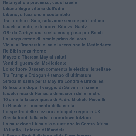
Netanyahu a processo, caos Israele
Liliana Segre vittima dell'odio
Libano, situazione insostenibile
Tra Turchia e Siria, soluzione sempre più lontana
Israele al voto, è di nuovo Bibi vs. Gantz
GB: da Corbyn una scelta coraggiosa pro-Brexit
La lunga estate di Israele prima del voto
Vicini all’irreparabile, sale la tensione in Medioriente
Re Bibi senza ritorno
Mayexit: Theresa May ai saluti
Venti di guerra dal Medioriente
Lo scrittore Bassem commenta le elezioni israeliane
Tra Trump e Erdogan è tempo di ultimatum
Strada in salita per la May tra Londra e Bruxelles
Riflessioni dopo il viaggio di Salvini in Israele
Israele: resa di Hamas e dimissioni del ministro
10 anni fa la scomparsa di Padre Michele Piccirilli
In Brasile è il momento della verità
Lo spettro delle elezioni anticipate regna in UK
Grecia fuori dalla crisi, countdown iniziato
La mutazione libica e la situazione in Centro Africa
18 luglio, il giorno di Mandela
Il Papa a Bari: il dialogo sfida l’intolleranza