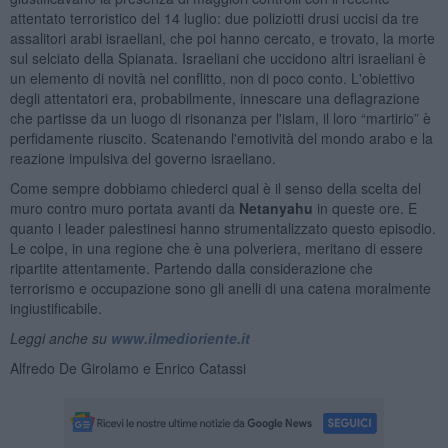
attentato terroristico del 14 luglio: due poliziotti drusi uccisi da tre
assalitori arabi israeliani, che poi hanno cercato, e trovato, la morte
sul selciato della Spianata. Israeliani che uccidono altri israeliani è
un elemento di novità nel conflitto, non di poco conto. L'obiettivo
degli attentatori era, probabilmente, innescare una deflagrazione
che partisse da un luogo di risonanza per l'islam, il loro “martirio” è
perfidamente riuscito. Scatenando l'emotività del mondo arabo e la
reazione impulsiva del governo israeliano.
Come sempre dobbiamo chiederci qual è il senso della scelta del
muro contro muro portata avanti da
Netanyahu
in queste ore. E
quanto i leader palestinesi hanno strumentalizzato questo episodio.
Le colpe, in una regione che è una polveriera, meritano di essere
ripartite attentamente. Partendo dalla considerazione che
terrorismo e occupazione sono gli anelli di una catena moralmente
ingiustificabile.
Leggi anche su
www.ilmedioriente.it
Alfredo De Girolamo e Enrico Catassi