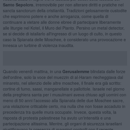
Santo Sepolcro
, irremovibile per non alterare diritti e pratiche nel
sancta sanctorum della cristianità. Tradizioni gelosamente custodite
che esprimono potere e anche arroganza, come quella di
continuare a vietare alle donne ebree di partecipare liberamente
alle liturgie nel Kotel, il Muro del Pianto. Persino un metal detector,
se si decide di istallarlo all'ingresso di un luogo di culto, in questo
caso la Spianata delle Moschee, è considerato una provocazione e
innesca un turbine di violenza inaudita.
Quando venerdì mattina, in una
Gerusalemme
blindata dalle forze
dell'ordine, solo la voce del muezzin di al-Haram riecheggiava dal
minareto, nel silenzio delle altre moschee, il finale era già scritto:
cortine di fumo, sassi, manganellate e pallottole. Israele nel giorno
della preghiera santa per i musulmani aveva chiuso agli uomini con
meno di 50 anni l'accesso alla Spianata delle due Moschee sacre,
una violazione criticabile certo, ma nulla che non fosse accaduto in
precedenza tra quelle mura occupate. Invece, questa volta, la
risposta di protesta palestinese ha avuto un'intensità e una
partecipazione altissima. Mentre, gli organi di sicurezza israeliani
giustificavano la presenza di maggiori controlli con il recente