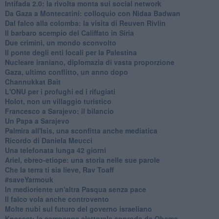
Intifada 2.0: la rivolta monta sui social network
Da Gaza a Montecatini: colloquio con Nidaa Badwan
Dal falco alla colomba: la visita di Reuven Rivlin
Il barbaro scempio del Califfato in Siria
Due crimini, un mondo sconvolto
Il ponte degli enti locali per la Palestina
Nucleare iraniano, diplomazia di vasta proporzione
Gaza, ultimo conflitto, un anno dopo
Channukkat Bait
L'ONU per i profughi ed i rifugiati
Holot, non un villaggio turistico
Francesco a Sarajevo: il bilancio
Un Papa a Sarajevo
Palmira all'Isis, una sconfitta anche mediatica
Ricordo di Daniela Meucci
​Una telefonata lunga 42 giorni
​Ariel, ebreo-etiope: una storia nelle sue parole
Che la terra ti sia lieve, Rav Toaff
​#saveYarmouk
​In medioriente un'altra Pasqua senza pace
​Il falco vola anche controvento
Molte nubi sul futuro del governo israeliano
Knesset: la campagna elettorale approda da Obama