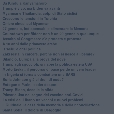
Da Kindu a Kanyamahoro
Trump è vivo, ma Biden va avanti
Myanmar e Thailandia, colpi di Stato ciclici
Crescono le tensioni in Turchia
Ombre cinesi sul Myanmar
27 gennaio, indispensabile alimentare la Memoria
Countdown per Biden: non è un 20 gennaio qualunque
Assalto al Congresso: c’è protesta e protesta
A 10 anni dalle primavere arabe
Israele: è crisi politica
Zaki resta in carcere: perchè non si riesce a liberare?
Bilancio: Europa alla prova del nove
Trump agli sgoccioli: si riapre la politica estera USA
Morto Erekat, il percorso di pace perde un vero leader
In Nigeria si torna a combattere una SARS
Boris Johnson già ai titoli di coda?
Erdogan e Putin, leader despoti
Trump-Biden, decolla la sfida
Primarie Usa nel segno del vaccino anti-Covid
La crisi del Libano tra vecchi e nuovi problemi
Il Quirinale, la casa della memoria e della riconciliazione
Santa Sofia: il dolore di Bergoglio