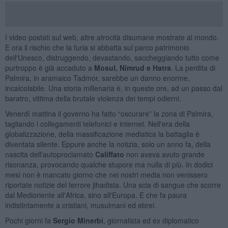
I video postati sul web, altre atrocità disumane mostrate al mondo.
E ora il rischio che la furia si abbatta sul parco patrimonio
dell'Unesco, distruggendo, devastando, saccheggiando tutto come
purtroppo è già accaduto a
Mosul, Nimrud e Hatra
. La perdita di
Palmira, in aramaico Tadmor, sarebbe un danno enorme,
incalcolabile. Una storia millenaria è, in queste ore, ad un passo dal
baratro, vittima della brutale violenza dei tempi odierni.
Venerdì mattina il governo ha fatto “oscurare” la zona di Palmira,
tagliando i collegamenti telefonici e internet. Nell'era della
globalizzazione, della massificazione mediatica la battaglia è
diventata silente. Eppure anche la notizia, solo un anno fa, della
nascita dell'autoproclamato
Califfato
non aveva avuto grande
risonanza, provocando qualche stupore ma nulla di più. In dodici
mesi non è mancato giorno che nei nostri media non venissero
riportate notizie del terrore jihadista. Una scia di sangue che scorre
dal Medioriente all'Africa, sino all'Europa. E che fa paura
indistintamente a cristiani, musulmani ed ebrei.
Pochi giorni fa
Sergio Minerbi
, giornalista ed ex diplomatico