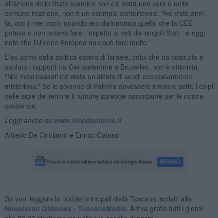
all'azione dello Stato Islamico non c'è stata una vera e unita
comune reazione, non è un esempio confortevole. “Ho visto anni
fa, con i miei occhi quando ero diplomatico quello che la CEE
poteva o non poteva fare - rispetto ai veti dei singoli Stati - e oggi
noto che l'Unione Europea non può fare molto.”
L'ex uomo della politica estera di Israele, colui che ha costruito e
saldato i rapporti tra Gerusalemme e Bruxelles, non è ottimista.
“Nei mesi passati c'è stata un'alzata di scudi eccessivamente
misteriosa.” Se le colonne di Palmira dovessero rotolare sotto i colpi
delle sigle del terrore il rumore sarebbe assordante per le nostre
coscienze.
Leggi anche su
www.ilmedioriente.it
Alfredo De Girolamo e Enrico Catassi
Se vuoi leggere le notizie principali della Toscana iscriviti alla
Newsletter QUInews - ToscanaMedia.
Arriva gratis tutti i giorni
alle 20:00 direttamente nella tua casella di posta.