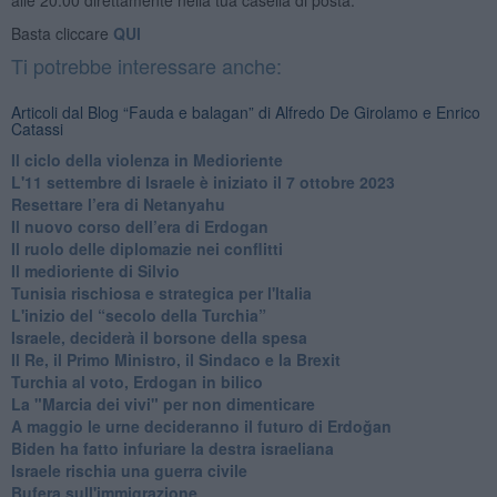
Basta cliccare
QUI
Ti potrebbe interessare anche:
Articoli dal Blog “Fauda e balagan” di Alfredo De Girolamo e Enrico
Catassi
Il ciclo della violenza in Medioriente
L'11 settembre di Israele è iniziato il 7 ottobre 2023
Resettare l’era di Netanyahu
​Il nuovo corso dell’era di Erdogan
Il ruolo delle diplomazie nei conflitti
Il medioriente di Silvio
Tunisia rischiosa e strategica per l'Italia
L'inizio del “secolo della Turchia”
Israele, deciderà il borsone della spesa
Il Re, il Primo Ministro, il Sindaco e la Brexit
Turchia al voto, Erdogan in bilico
La "Marcia dei vivi" per non dimenticare
A maggio le urne decideranno il futuro di Erdoğan
Biden ha fatto infuriare la destra israeliana
Israele rischia una guerra civile
Bufera sull'immigrazione