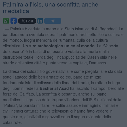
Palmira all'Isis, una sconfitta anche
mediatica
. —
Palmira è caduta in mano allo Stato islamico di Al Baghdadi. La
bandiera nera sventola sopra il patrimonio architettonico e culturale
del mondo, luoghi memoria dell'umanità, culla della cultura
ellenistica.
Un sito archeologico unico al mondo
. La “Venezia
del deserto” è in balia di un esercito votato alla morte e alla
distruzione totale, l'orda degli incappucciati del Daesh sfila nelle
strade dell'antica città e punta verso la capitale, Damasco.
La difesa dei soldati filo governativi si è come piegata, si è sfaldata
sotto l'attacco delle ben armate ed equipaggiate milizie
fondamentaliste. Il collasso della linea del fronte, la rotta e la fuga
degli uomini fedeli a
Bashar al Asad
ha lasciato il campo libero alle
forze del Califfato. La sconfitta è pesante, anche sul piano
mediatico. L'ingresso delle truppe vittoriose dell'ISIS nell'oasi della
“Palma”, la parata militare, le solite assurde immagini di militari e
civili nemici catturati che le televisioni ci hanno fatto vedere in
queste ore, giustiziati e sgozzati sono il segno evidente della
catastrofe.