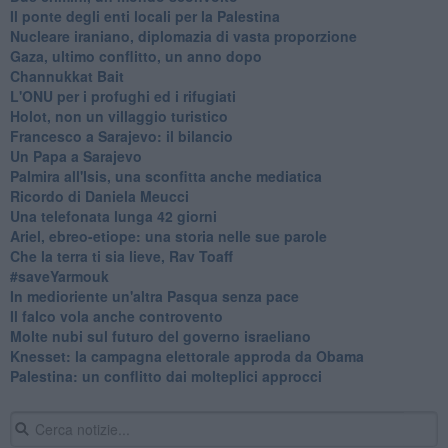
Il ponte degli enti locali per la Palestina
Nucleare iraniano, diplomazia di vasta proporzione
Gaza, ultimo conflitto, un anno dopo
Channukkat Bait
L'ONU per i profughi ed i rifugiati
Holot, non un villaggio turistico
Francesco a Sarajevo: il bilancio
Un Papa a Sarajevo
Palmira all'Isis, una sconfitta anche mediatica
Ricordo di Daniela Meucci
​Una telefonata lunga 42 giorni
​Ariel, ebreo-etiope: una storia nelle sue parole
Che la terra ti sia lieve, Rav Toaff
​#saveYarmouk
​In medioriente un'altra Pasqua senza pace
​Il falco vola anche controvento
Molte nubi sul futuro del governo israeliano
Knesset: la campagna elettorale approda da Obama
Palestina: un conflitto dai molteplici approcci