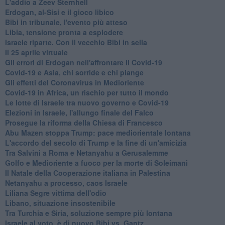
L'addio a ​Zeev Sternhell
Erdogan, al-Sisi e il gioco libico
Bibi in tribunale, l'evento più atteso
Libia, tensione pronta a esplodere
Israele riparte. Con il vecchio Bibi in sella
Il 25 aprile virtuale
Gli errori di Erdogan nell'affrontare il Covid-19
Covid-19 e Asia, chi sorride e chi piange
Gli effetti del Coronavirus in Medioriente
Covid-19 in Africa, un rischio per tutto il mondo
Le lotte di Israele tra nuovo governo e Covid-19
Elezioni in Israele, l'allungo finale del Falco
Prosegue la riforma della Chiesa di Francesco
Abu Mazen stoppa Trump: pace mediorientale lontana
L'accordo del secolo di Trump e la fine di un'amicizia
Tra Salvini a Roma e Netanyahu a Gerusalemme
Golfo e Medioriente a fuoco per la morte di Soleimani
Il Natale della Cooperazione italiana in Palestina
Netanyahu a processo, caos Israele
Liliana Segre vittima dell'odio
Libano, situazione insostenibile
Tra Turchia e Siria, soluzione sempre più lontana
Israele al voto, è di nuovo Bibi vs. Gantz