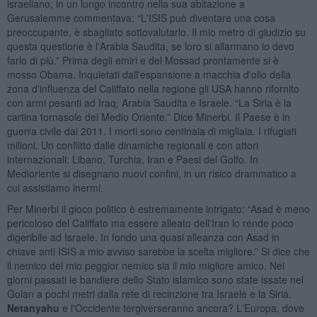
israeliano, in un lungo incontro nella sua abitazione a
Gerusalemme commentava: “L'ISIS può diventare una cosa
preoccupante, è sbagliato sottovalutarlo. Il mio metro di giudizio su
questa questione è l'Arabia Saudita, se loro si allarmano io devo
farlo di più.” Prima degli emiri e del Mossad prontamente si è
mosso Obama. Inquietati dall'espansione a macchia d'olio della
zona d'influenza del Califfato nella regione gli USA hanno rifornito
con armi pesanti ad Iraq, Arabia Saudita e Israele. “La Siria è la
cartina tornasole del Medio Oriente.” Dice Minerbi. Il Paese è in
guerra civile dal 2011. I morti sono centinaia di migliaia. I rifugiati
milioni. Un conflitto dalle dinamiche regionali e con attori
internazionali: Libano, Turchia, Iran e Paesi del Golfo. In
Medioriente si disegnano nuovi confini, in un risico drammatico a
cui assistiamo inermi.
Per Minerbi il gioco politico è estremamente intrigato: “Asad è meno
pericoloso del Califfato ma essere alleato dell'Iran lo rende poco
digeribile ad Israele. In fondo una quasi alleanza con Asad in
chiave anti ISIS a mio avviso sarebbe la scelta migliore.” Si dice che
il nemico del mio peggior nemico sia il mio migliore amico. Nei
giorni passati le bandiere dello Stato islamico sono state issate nel
Golan a pochi metri dalla rete di recinzione tra Israele e la Siria.
Netanyahu
e l'Occidente tergiverseranno ancora? L'Europa, dove