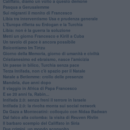
Califfato, diamo un volto a questo demone
Pasqua a Gerusalemme
Sui migranti il monito di Francesco
Libia tra interventismo Usa e prudenza generale
L'Europa rifletta su Erdogan e la Turchia
Libia: non è la guerra la soluzione
Metti un giorno Francesco e Kirill a Cuba
Un tavolo di pace è ancora possibile
Boicottiamo Im Tirtzu
Giorno della Memoria, giorno di umanità e civiltà
Cristianesimo ed ebraismo, nasce l'amicizia
Un paese in bilico, Turchia senza pace
Terza Intifada, non c'è spazio per il Natale
Natale a Betlemme: crollo delle presenze
Mandela, due anni dopo
Il viaggio in Africa di Papa Francesco
E se 20 anni fa, Rabin...
Intifada 2.0: senza freni il terrore in Israele
Intifada 2.0: la rivolta monta sui social network
Da Gaza a Montecatini: colloquio con Nidaa Badwan
Dal falco alla colomba: la visita di Reuven Rivlin
Il barbaro scempio del Califfato in Siria
Due crimini, un mondo sconvolto