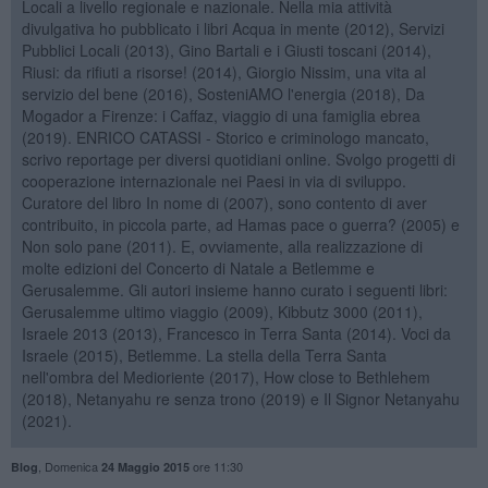
Locali a livello regionale e nazionale. Nella mia attività
divulgativa ho pubblicato i libri Acqua in mente (2012), Servizi
Pubblici Locali (2013), Gino Bartali e i Giusti toscani (2014),
Riusi: da rifiuti a risorse! (2014), Giorgio Nissim, una vita al
servizio del bene (2016), SosteniAMO l'energia (2018), Da
Mogador a Firenze: i Caffaz, viaggio di una famiglia ebrea
(2019). ENRICO CATASSI - Storico e criminologo mancato,
scrivo reportage per diversi quotidiani online. Svolgo progetti di
cooperazione internazionale nei Paesi in via di sviluppo.
Curatore del libro In nome di (2007), sono contento di aver
contribuito, in piccola parte, ad Hamas pace o guerra? (2005) e
Non solo pane (2011). E, ovviamente, alla realizzazione di
molte edizioni del Concerto di Natale a Betlemme e
Gerusalemme. Gli autori insieme hanno curato i seguenti libri:
Gerusalemme ultimo viaggio (2009), Kibbutz 3000 (2011),
Israele 2013 (2013), Francesco in Terra Santa (2014). Voci da
Israele (2015), Betlemme. La stella della Terra Santa
nell'ombra del Medioriente (2017), How close to Bethlehem
(2018), Netanyahu re senza trono (2019) e Il Signor Netanyahu
(2021).
,
Domenica
ore 11:30
Blog
24 Maggio 2015