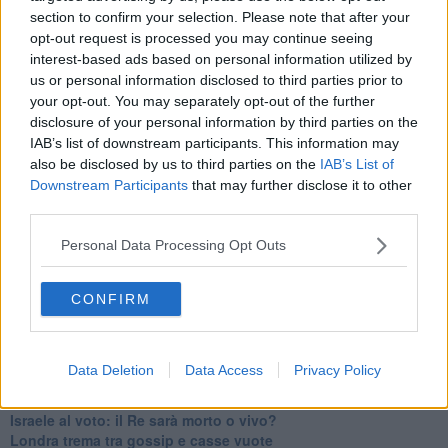
section to confirm your selection. Please note that after your
Libano, collasso economico e guerra civile
opt-out request is processed you may continue seeing
Johnson, da Trump a Biden alla Brexit
L'AUKUS e il Quad
interest-based ads based on personal information utilized by
Biden, primo presidente USA non in guerra
us or personal information disclosed to third parties prior to
Papa Bergoglio vedrà Viktor Orbán
your opt-out. You may separately opt-out of the further
Bennet, un giorno in attesa di Biden
disclosure of your personal information by third parties on the
Il ritorno dei talebani
IAB’s list of downstream participants. This information may
​La lenta agonia del Libano
also be disclosed by us to third parties on the
IAB’s List of
Sudafrica, è allarme alimentare
Downstream Participants
that may further disclose it to other
Usa di nuovo al centro della geopolitica internazionale
third parties.
L’appuntamento di Israele con il cambiamento
La farsa delle elezioni in Siria
Personal Data Processing Opt Outs
In Medioriente non ci sono favole, solo realtà
Biden chiama ma Netanyahu non risponde
Niente di nuovo in Medioriente
CONFIRM
La forza di Boris Johnson
Biden nuovo alleato armeno contro la Turchia
Mar Mediterraneo cimitero silente
Data Deletion
Data Access
Privacy Policy
Richiami neo ottomani, la Francia guarda sospetta
Israele ultima curva a destra
Israele al voto: il Re sarà morto o vivo?
Londra trema tra gossip e casse vuote