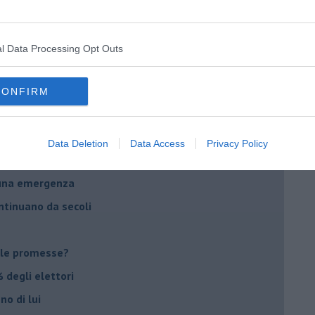
ico
imenticare
l Data Processing Opt Outs
il futuro di Erdoğan
stra israeliana
CONFIRM
le
Data Deletion
Data Access
Privacy Policy
o complicato
suna emergenza
ontinuano da secoli
le promesse?
 degli elettori
no di lui