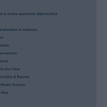
leh è anche questione diplomatica
 esplodono in violenza
ze
 Orbán
rroristici
toria
zia Usa Cina
tralità di Bennet
l Medio Oriente
a fine