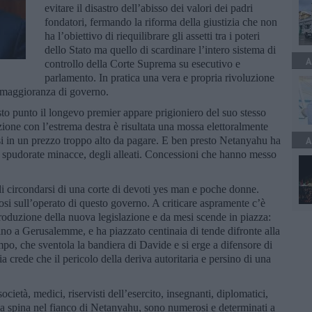
evitare il disastro dell’abisso dei valori dei padri
fondatori, fermando la riforma della giustizia che non
ha l’obiettivo di riequilibrare gli assetti tra i poteri
dello Stato ma quello di scardinare l’intero sistema di
A
controllo della Corte Suprema su esecutivo e
parlamento. In pratica una vera e propria rivoluzione
a maggioranza di governo.
sto punto il longevo premier appare prigioniero del suo stesso
ione con l’estrema destra è risultata una mossa elettoralmente
rsi in un prezzo troppo alto da pagare. E ben presto Netanyahu ha
A
lta spudorate minacce, degli alleati. Concessioni che hanno messo
 di circondarsi di una corte di devoti yes man e poche donne.
si sull’operato di questo governo. A criticare aspramente c’è
introduzione della nuova legislazione e da mesi scende in piazza:
no a Gerusalemme, e ha piazzato centinaia di tende difronte alla
po, che sventola la bandiera di Davide e si erge a difensore di
a crede che il pericolo della deriva autoritaria e persino di una
società, medici, riservisti dell’esercito, insegnanti, diplomatici,
 una spina nel fianco di Netanyahu, sono numerosi e determinati a