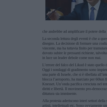
che andrebbe ad amplificare il potere dell
La seconda lettura degli eventi è che a que
disegno. La decisione di formare una coaliz
vincente, ma ha tuttavia finito per tramuta
dovuto subire le pressanti richieste, talvo
in luce un leader debole come non mai.
L’errore del falco del Likud è stato quello
Oggi i sondaggi di gradimento sono impieto
una parte di Israele, che si è ribellata all’
blocca l’aeroporto, ha marciato per 60km fi
Knesset. Un’onda pacifica cresciuta nel tem
diritti e libertà. Il movimento pro-democrazi
dittatura sia imminente.
Alla protesta aderiscono interi settori della 
artisti, intellettuali etc. Sono ovviamente