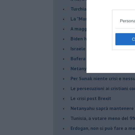
Turchia al voto, Erdogan in bil
La "Marcia dei vivi" per non d
Persona
A maggio le urne decideranno 
Biden ha fatto infuriare la de
Israele rischia una guerra civi
Bufera sull'immigrazione
Netanyahu a Roma, un viaggi
Per Sunak niente crisi e nes
Le persecuzioni ai cristiani c
Le crisi post Brexit
Netanyahu saprà mantenere 
Tunisia, a votare meno del 9%
Erdogan, non si può fare a me