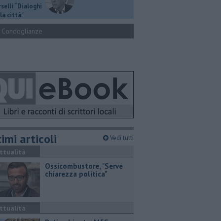
selli “Dialoghi
la città"
Condoglianze
imi articoli
Vedi tutti
ttualità
Ossicombustore, "Serve
chiarezza politica"
ttualità