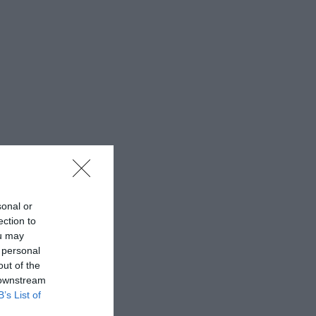
sonal or
ection to
ou may
 personal
out of the
 downstream
B’s List of