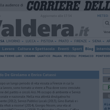
alla audience di
o
Aggiornato alle 17:54
METEO:
Vene
ISA
LIVORNO
LUCCA
PISTOIA
PRATO
FIRENZE
SIENA
A
Lavoro
Cultura e Spettacolo
Eventi
Sport
Blog
Intervi
ANA TERME-LARI
CHIANNI
LAJATICO
PALAIA
PECCIOLI
PONSACCO
PONTEDE
do De Girolamo e Enrico Catassi
 un lungo periodo di vita vissuta a Firenze in cui la
ta lavoro, sono tornato a vivere a Pisa dove sono cresciuto
one del partito e circoli Arci. Mi occupo di ambiente e Servizi
Q
gionale e nazionale. Nella mia attività divulgativa ho
ente (2012), Servizi Pubblici Locali (2013), Gino Bartali e i
A L
 da rifiuti a risorse! (2014), Giorgio Nissim, una vita al
di 
osteniAMO l'energia (2018), Da Mogador a Firenze: i Caffaz,