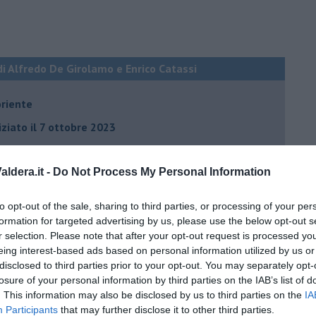
di Alfredo De Girolamo e Enrico Catassi
oriente
iziato il 7 ottobre 2023
ldera.it -
Do Not Process My Personal Information
ogan
onflitti
to opt-out of the sale, sharing to third parties, or processing of your per
formation for targeted advertising by us, please use the below opt-out s
r selection. Please note that after your opt-out request is processed y
per l'Italia
eing interest-based ads based on personal information utilized by us or
hia”
disclosed to third parties prior to your opt-out. You may separately opt-
losure of your personal information by third parties on the IAB’s list of
ella spesa
. This information may also be disclosed by us to third parties on the
IA
Participants
that may further disclose it to other third parties.
daco e la Brexit