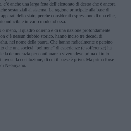
, c’è anche una larga fetta dell’elettorato di destra che è ancora
che sostanziali al sistema. La ragione principale alla base di
 apparati dello stato, perché considerati espressione di una élite,
 riconducibile in vario modo ad essa.
to o meno, il quadro odierno è di una nazione profondamente
on c’è nessun dubbio storico, hanno inciso tre decadi di
yahu, nel nome della paura. Che hanno radicalmente e persino
to che una società “polmone” di esperienze (e sofferenze) ha
ele la democrazia per continuare a vivere deve prima di tutto
i invoca la costituzione, di cui il paese è privo. Ma prima forse
a di Netanyahu.