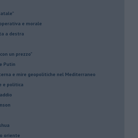
Natale”
à operativa e morale
sta a destra
 con un prezzo"
e Putin
nterna e mire geopolitiche nel Mediterraneo
e e politica
 addio
hnson
oshua
o oriente