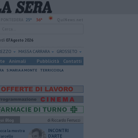
25°
36°
PONTEDERA
QuiNews.net
rdì
07 Agosto 2026
REZZO
MASSA CARRARA
GROSSETO
ste
Animali
Pubblicità
Contatti
RA
S.MARIA A MONTE
TERRICCIOLA
ui Blog
di Riccardo Ferrucci
INCONTRI
ucca la mostra
D'ARTE
Marcello