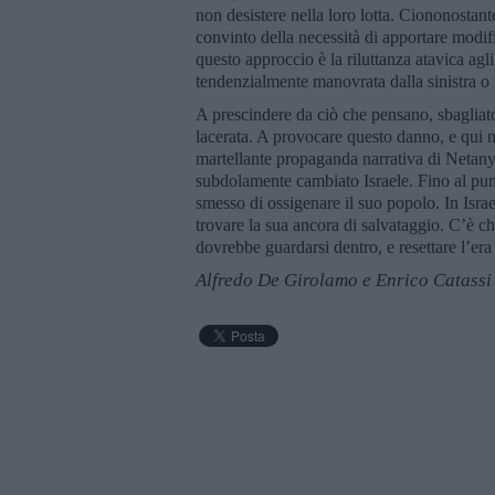
non desistere nella loro lotta. Ciononostante
convinto della necessità di apportare modifi
questo approccio è la riluttanza atavica agli
tendenzialmente manovrata dalla sinistra o
A prescindere da ciò che pensano, sbaglia
lacerata. A provocare questo danno, e qui n
martellante propaganda narrativa di Netan
subdolamente cambiato Israele. Fino al pun
smesso di ossigenare il suo popolo. In Isra
trovare la sua ancora di salvataggio. C’è ch
dovrebbe guardarsi dentro, e resettare l’er
Alfredo De Girolamo e Enrico Catassi