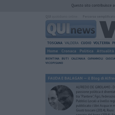
Questo sito contribuisce 
QUI
quotidiano online.
Percorso semplificat
TOSCANA
VALDERA
CUOIO
VOLTERRA
P
Home
Cronaca
Politica
Attualità
BIENTINA
BUTI
CALCINAIA
CAPANNOLI
CASCI
VICOPISANO
FAUDA E BALAGAN — il Blog di Alfre
ALFREDO DE GIROLAMO - Dopo
passione politica è diventa
tra “Pantere”, Fgci, federazi
Pubblici Locali a livello re
pubblicato i libri Acqua in m
Giusti toscani (2014), Riusi:
servizio del bene (2016), S