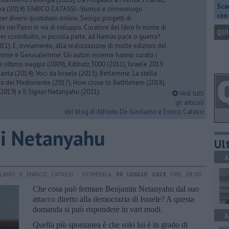
Scar
rea (2019). ENRICO CATASSI - Storico e criminologo
con 
er diversi quotidiani online. Svolgo progetti di
 nei Paesi in via di sviluppo. Curatore del libro In nome di
QUI
er contribuito, in piccola parte, ad Hamas pace o guerra?
1). E, ovviamente, alla realizzazione di molte edizioni del
emme e Gerusalemme. Gli autori insieme hanno curato i
 ultimo viaggio (2009), Kibbutz 3000 (2011), Israele 2013
Santa (2014). Voci da Israele (2015), Betlemme. La stella
ra del Medioriente (2017), How close to Bethlehem (2018),
2019) e Il Signor Netanyahu (2021).
Vedi tutti
gli articoli
del blog di Alfredo De Girolamo e Enrico Catassi
 di Netanyahu
Ult
A
OLAMO E ENRICO CATASSI - DOMENICA
30 LUGLIO 2023
ORE 08:00
Che cosa può fermare Benjamin Netanyahu dal suo
attacco diretto alla democrazia di Israele? A questa
domanda si può rispondere in vari modi.
A
Quella più spontanea è che solo lui è in grado di