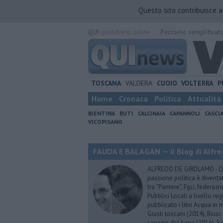
Questo sito contribuisce 
QUI
quotidiano online.
Percorso semplificat
TOSCANA
VALDERA
CUOIO
VOLTERRA
P
Home
Cronaca
Politica
Attualità
BIENTINA
BUTI
CALCINAIA
CAPANNOLI
CASCI
VICOPISANO
FAUDA E BALAGAN — il Blog di Alfre
ALFREDO DE GIROLAMO - Dopo
passione politica è diventa
tra “Pantere”, Fgci, federazi
Pubblici Locali a livello re
pubblicato i libri Acqua in m
Giusti toscani (2014), Riusi:
servizio del bene (2016), S