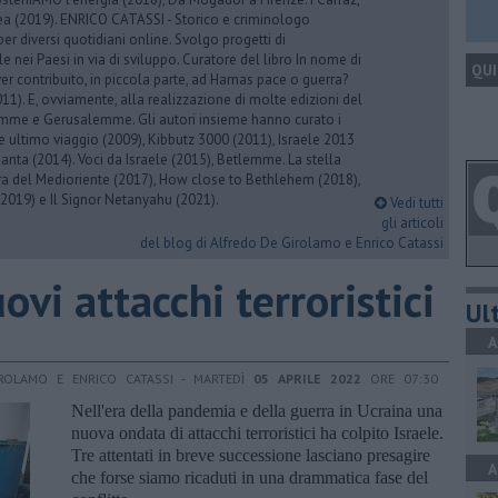
rea (2019). ENRICO CATASSI - Storico e criminologo
er diversi quotidiani online. Svolgo progetti di
 nei Paesi in via di sviluppo. Curatore del libro In nome di
QUI
er contribuito, in piccola parte, ad Hamas pace o guerra?
1). E, ovviamente, alla realizzazione di molte edizioni del
emme e Gerusalemme. Gli autori insieme hanno curato i
 ultimo viaggio (2009), Kibbutz 3000 (2011), Israele 2013
Santa (2014). Voci da Israele (2015), Betlemme. La stella
ra del Medioriente (2017), How close to Bethlehem (2018),
2019) e Il Signor Netanyahu (2021).
Vedi tutti
gli articoli
del blog di Alfredo De Girolamo e Enrico Catassi
vi attacchi terroristici
Ult
A
ROLAMO E ENRICO CATASSI - MARTEDÌ
05 APRILE 2022
ORE 07:30
Nell'era della pandemia e della guerra in Ucraina una
nuova ondata di attacchi terroristici ha colpito Israele.
Tre attentati in breve successione lasciano presagire
A
che forse siamo ricaduti in una drammatica fase del