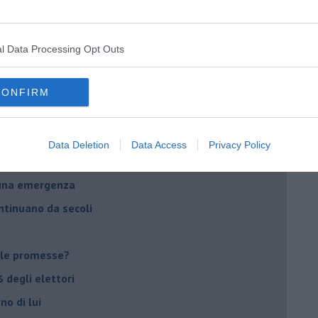
ico
imenticare
l Data Processing Opt Outs
il futuro di Erdoğan
stra israeliana
CONFIRM
le
Data Deletion
Data Access
Privacy Policy
o complicato
suna emergenza
ontinuano da secoli
le promesse?
 degli elettori
no di lui