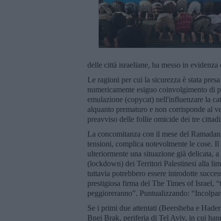
delle città israeliane, ha messo in evidenz
Le ragioni per cui la sicurezza è stata presa
numericamente esiguo coinvolgimento di perso
emulazione (copycat) nell'influenzare la cate
alquanto prematuro e non corrisponde al ve
preavviso delle follie omicide dei tre cittadi
La concomitanza con il mese del Ramadan, 
tensioni, complica notevolmente le cose. Il
ulteriormente una situazione già delicata, 
(lockdown) dei Territori Palestinesi alla li
tuttavia potrebbero essere introdotte succe
prestigiosa firma del The Times of Israel, “
peggioreranno”. Puntualizzando: “Incolpare
Se i primi due attentati (Beersheba e Hadera)
Bnei Brak, periferia di Tel Aviv, in cui han