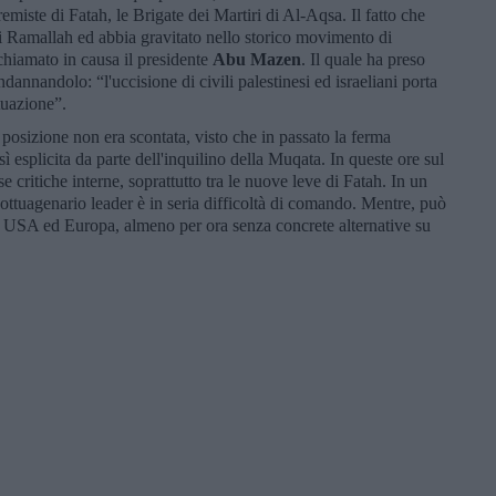
tremiste di Fatah, le Brigate dei Martiri di Al-Aqsa. Il fatto che
 di Ramallah ed abbia gravitato nello storico movimento di
 chiamato in causa il presidente
Abu Mazen
. Il quale ha preso
dannandolo: “l'uccisione di civili palestinesi ed israeliani porta
ituazione”.
 posizione non era scontata, visto che in passato la ferma
ì esplicita da parte dell'inquilino della Muqata. In queste ore sul
critiche interne, soprattutto tra le nuove leve di Fatah. In un
l'ottuagenario leader è in seria difficoltà di comando. Mentre, può
, USA ed Europa, almeno per ora senza concrete alternative su