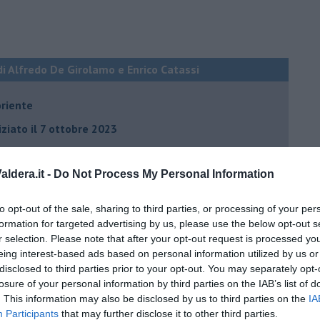
di Alfredo De Girolamo e Enrico Catassi
oriente
iziato il 7 ottobre 2023
ldera.it -
Do Not Process My Personal Information
ogan
onflitti
to opt-out of the sale, sharing to third parties, or processing of your per
formation for targeted advertising by us, please use the below opt-out s
r selection. Please note that after your opt-out request is processed y
per l'Italia
eing interest-based ads based on personal information utilized by us or
hia”
disclosed to third parties prior to your opt-out. You may separately opt-
losure of your personal information by third parties on the IAB’s list of
ella spesa
. This information may also be disclosed by us to third parties on the
IA
Participants
that may further disclose it to other third parties.
daco e la Brexit