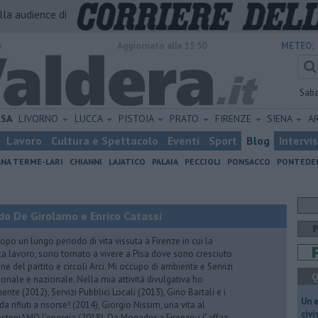
alla audience di
o
Aggiornato alle 15:50
METEO:
Sab
ISA
LIVORNO
LUCCA
PISTOIA
PRATO
FIRENZE
SIENA
A
Lavoro
Cultura e Spettacolo
Eventi
Sport
Blog
Intervi
ANA TERME-LARI
CHIANNI
LAJATICO
PALAIA
PECCIOLI
PONSACCO
PONTEDE
do De Girolamo e Enrico Catassi
 un lungo periodo di vita vissuta a Firenze in cui la
ta lavoro, sono tornato a vivere a Pisa dove sono cresciuto
one del partito e circoli Arci. Mi occupo di ambiente e Servizi
Q
gionale e nazionale. Nella mia attività divulgativa ho
ente (2012), Servizi Pubblici Locali (2013), Gino Bartali e i
​Un 
 da rifiuti a risorse! (2014), Giorgio Nissim, una vita al
civ
osteniAMO l'energia (2018), Da Mogador a Firenze: i Caffaz,