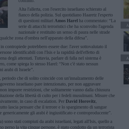
conflitto.
Alta l'allerta, con l'esercito israeliano schierato al
fianco della polizia. Sul quotidiano Haaretz l'esperto
di questioni militari
Amos Harel
ha commentato: “La
A
serie di attacchi terroristici che ha sconvolto l'agenda
nazionale e restituito un senso di paura nelle strade
a qualche zona d'ombra nell'apparato della difesa”.
 in contropiede potrebbero essere due: l'aver sottovalutato il
ne identificabili con l'Isis e la rapidità dell'effetto di
na degli attentati. Tuttavia, parlare di falla nel sistema è
A
ro, come spiega lo stesso Harel: “Non c'è stato nessun
ni arabi di Israele”.
periodo che di solito coincide con un'innalzamento delle
 governo israeliano pare intenzionato, per non aggravare
a non imporre restrizioni, che solitamente vanno dalla chiusura
mitazione della libertà di culto per i fedeli musulmani. Misure che
ssivamente, in caso di escalation. Per
David Horovitz
,
tutto lascia pensare che il terrore e lo spargimento di sangue
 genericamente gli arabi è ingiustificato e controproducente”.
 sono stati compiuti da arabi israeliani, legati all'Isis, quello a
no perso la vita cinque persone, è stato condotto da un terrorista