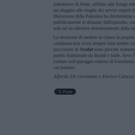
palestinese di Jenin, affiliato alle frange es
sia sfuggito alle maglie dei servizi segreti
liberazione della Palestina ha direttamente
pubblicamente le distanze dall'episodio, con
solo ad un ulteriore deterioramento della s
La decisione di mettere in chiaro la propria
condanna non si era sempre fatta sentire cos
successore di
Arafat
sono piovute numerose 
partito frantumato da dissidi e faide, dove 
contare sull'appoggio esterno di Giordania
cui puntare.
Alfredo De Girolamo e Enrico Catassi