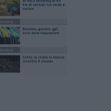
Al via il restyling di 60
km di sentieri tra verde e
natura
ttualità
​Benzina, gasolio, gpl,
ecco dove risparmiare
ttualità
Sotto le stelle la musica
incontra il cinema