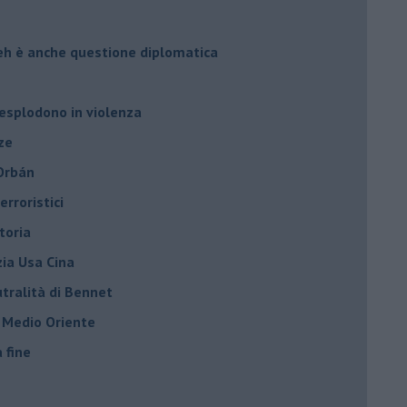
leh è anche questione diplomatica
 esplodono in violenza
ze
 Orbán
rroristici
toria
zia Usa Cina
tralità di Bennet
l Medio Oriente
a fine