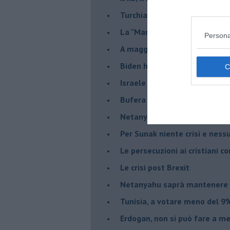
Turchia al voto, Erdogan in bil
La "Marcia dei vivi" per non d
Persona
A maggio le urne decideranno 
Biden ha fatto infuriare la de
Israele rischia una guerra civi
Bufera sull'immigrazione
Netanyahu a Roma, un viaggi
Per Sunak niente crisi e nes
Le persecuzioni ai cristiani c
Le crisi post Brexit
Netanyahu saprà mantenere 
Tunisia, a votare meno del 9%
Erdogan, non si può fare a me