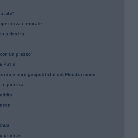
Natale”
à operativa e morale
sta a destra
 con un prezzo"
e Putin
nterna e mire geopolitiche nel Mediterraneo
e e politica
 addio
hnson
oshua
o oriente