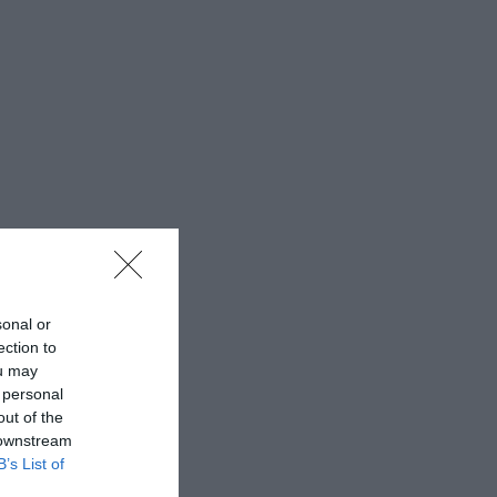
sonal or
ection to
ou may
 personal
out of the
 downstream
B’s List of