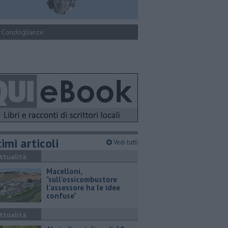
Condoglianze
imi articoli
Vedi tutti
ttualità
Macelloni,
"sull'ossicombustore
l'assessore ha le idee
confuse"
ttualità