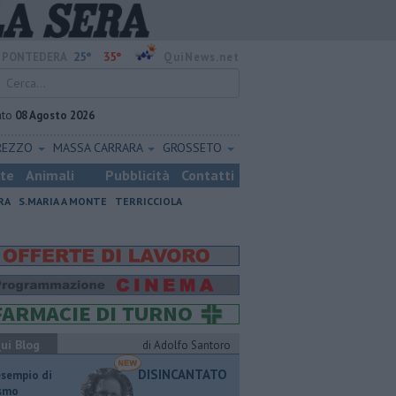
25°
35°
PONTEDERA
QuiNews.net
ato
08 Agosto 2026
REZZO
MASSA CARRARA
GROSSETO
ste
Animali
Pubblicità
Contatti
RA
S.MARIA A MONTE
TERRICCIOLA
ui Blog
di Adolfo Santoro
DISINCANTATO
esempio di
ismo