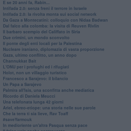
E se 20 anni fa, Rabin...
Intifada 2.0: senza freni il terrore in Israele
Intifada 2.0: la rivolta monta sui social network
Da Gaza a Montecatini: colloquio con Nidaa Badwan
Dal falco alla colomba: la visita di Reuven Rivlin
Il barbaro scempio del Califfato in Siria
Due crimini, un mondo sconvolto
Il ponte degli enti locali per la Palestina
Nucleare iraniano, diplomazia di vasta proporzione
Gaza, ultimo conflitto, un anno dopo
Channukkat Bait
L'ONU per i profughi ed i rifugiati
Holot, non un villaggio turistico
Francesco a Sarajevo: il bilancio
Un Papa a Sarajevo
Palmira all'Isis, una sconfitta anche mediatica
Ricordo di Daniela Meucci
​Una telefonata lunga 42 giorni
​Ariel, ebreo-etiope: una storia nelle sue parole
Che la terra ti sia lieve, Rav Toaff
​#saveYarmouk
​In medioriente un'altra Pasqua senza pace
​Il falco vola anche controvento