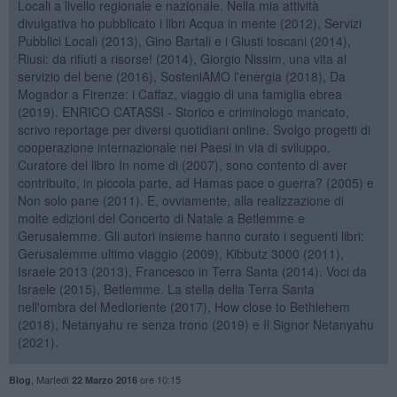
Locali a livello regionale e nazionale. Nella mia attività
divulgativa ho pubblicato i libri Acqua in mente (2012), Servizi
Pubblici Locali (2013), Gino Bartali e i Giusti toscani (2014),
Riusi: da rifiuti a risorse! (2014), Giorgio Nissim, una vita al
servizio del bene (2016), SosteniAMO l'energia (2018), Da
Mogador a Firenze: i Caffaz, viaggio di una famiglia ebrea
(2019). ENRICO CATASSI - Storico e criminologo mancato,
scrivo reportage per diversi quotidiani online. Svolgo progetti di
cooperazione internazionale nei Paesi in via di sviluppo.
Curatore del libro In nome di (2007), sono contento di aver
contribuito, in piccola parte, ad Hamas pace o guerra? (2005) e
Non solo pane (2011). E, ovviamente, alla realizzazione di
molte edizioni del Concerto di Natale a Betlemme e
Gerusalemme. Gli autori insieme hanno curato i seguenti libri:
Gerusalemme ultimo viaggio (2009), Kibbutz 3000 (2011),
Israele 2013 (2013), Francesco in Terra Santa (2014). Voci da
Israele (2015), Betlemme. La stella della Terra Santa
nell'ombra del Medioriente (2017), How close to Bethlehem
(2018), Netanyahu re senza trono (2019) e Il Signor Netanyahu
(2021).
,
Martedì
ore 10:15
Blog
22 Marzo 2016