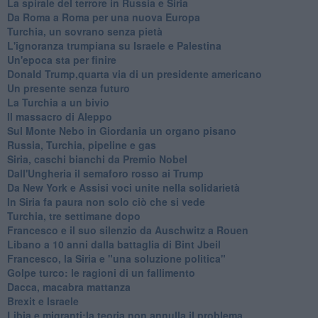
La spirale del terrore in Russia e Siria
Da Roma a Roma per una nuova Europa
Turchia, un sovrano senza pietà
L'ignoranza trumpiana su Israele e Palestina
Un'epoca sta per finire
Donald Trump,quarta via di un presidente americano
Un presente senza futuro
La Turchia a un bivio
Il massacro di Aleppo
Sul Monte Nebo in Giordania un organo pisano
Russia, Turchia, pipeline e gas
Siria, caschi bianchi da Premio Nobel
Dall'Ungheria il semaforo rosso ai Trump
Da New York e Assisi voci unite nella solidarietà
In Siria fa paura non solo ciò che si vede
Turchia, tre settimane dopo
Francesco e il suo silenzio da Auschwitz a Rouen
Libano a 10 anni dalla battaglia di Bint Jbeil
Francesco, la Siria e "una soluzione politica"
Golpe turco: le ragioni di un fallimento
Dacca, macabra mattanza
Brexit e Israele
Libia e migranti:la teoria non annulla il problema