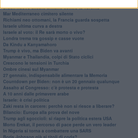
La forza di Boris Johnson
Biden nuovo alleato armeno contro la Turchia
Mar Mediterraneo cimitero silente
Richiami neo ottomani, la Francia guarda sospetta
Israele ultima curva a destra
Israele al voto: il Re sarà morto o vivo?
Londra trema tra gossip e casse vuote
Da Kindu a Kanyamahoro
Trump è vivo, ma Biden va avanti
Myanmar e Thailandia, colpi di Stato ciclici
Crescono le tensioni in Turchia
Ombre cinesi sul Myanmar
27 gennaio, indispensabile alimentare la Memoria
Countdown per Biden: non è un 20 gennaio qualunque
Assalto al Congresso: c’è protesta e protesta
A 10 anni dalle primavere arabe
Israele: è crisi politica
Zaki resta in carcere: perchè non si riesce a liberare?
Bilancio: Europa alla prova del nove
Trump agli sgoccioli: si riapre la politica estera USA
Morto Erekat, il percorso di pace perde un vero leader
In Nigeria si torna a combattere una SARS
Boris Johnson già ai titoli di coda?