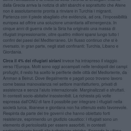
dalla Grecia arriva la notizia di altri sbarchi e soprattutto che Atene
non è assolutamente pronta a rinviare in Turchia i migranti.
Partenza con il piede sbagliato che evidenzia, ad ora, l'impossibilità
europea ad offrire una soluzione umanitaria all'emergenza. In
cinque anni di guerra civile la Siria ha originato una massa di
rifugiati impressionante, oltre quattro milioni sparsi lungo tutto i
confini dei paesi del Mediterraneo. Un flusso continuo che si è
riversato, in gran parte, negli stati confinanti: Turchia, Libano e
Giordania.
Circa il 4% dei rifugiati siriani
invece ha intrapreso il viaggio
verso l'Europa. Molti sono oggi accampati nelle tendopoli dei campi
profughi, il resto ha scelto le periferie delle città del Medioriente, da
Amman a Beirut. Dove illegalmente e pagati poco trovano lavoro
come bassa manovalanza nel settore manifatturiero, privati di
assistenza e senza l'aiuto internazionale. Marginalizzati e sfruttati.
In contesti socio-abitativi insostenibili. La richiesta più volte
espressa dall'ONU di fare il possibile per integrare i rifugiati nella
società turca, libanese e giordana non ha ottenuto esito favorevole.
Respinta da parte dei tre governi che hanno obiettato forti
resistenze, esprimendo un giudizio caustico: i rifugiati sono un
elemento di pericolosità per essere assorbiti, in contesti
particolarmente fragili alle turbolenze etniche. Secondo le ultime