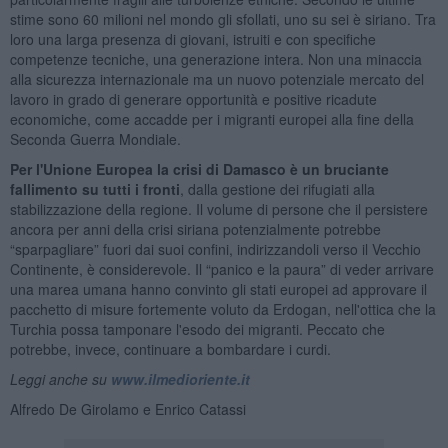
stime sono 60 milioni nel mondo gli sfollati, uno su sei è siriano. Tra
loro una larga presenza di giovani, istruiti e con specifiche
competenze tecniche, una generazione intera. Non una minaccia
alla sicurezza internazionale ma un nuovo potenziale mercato del
lavoro in grado di generare opportunità e positive ricadute
economiche, come accadde per i migranti europei alla fine della
Seconda Guerra Mondiale.
Per l'Unione Europea la crisi di Damasco è un bruciante
fallimento su tutti i fronti
, dalla gestione dei rifugiati alla
stabilizzazione della regione. Il volume di persone che il persistere
ancora per anni della crisi siriana potenzialmente potrebbe
“sparpagliare” fuori dai suoi confini, indirizzandoli verso il Vecchio
Continente, è considerevole. Il “panico e la paura” di veder arrivare
una marea umana hanno convinto gli stati europei ad approvare il
pacchetto di misure fortemente voluto da Erdogan, nell'ottica che la
Turchia possa tamponare l'esodo dei migranti. Peccato che
potrebbe, invece, continuare a bombardare i curdi.
Leggi anche su
www.ilmedioriente.it
Alfredo De Girolamo e Enrico Catassi