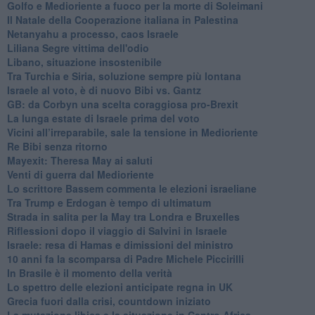
Golfo e Medioriente a fuoco per la morte di Soleimani
Il Natale della Cooperazione italiana in Palestina
Netanyahu a processo, caos Israele
Liliana Segre vittima dell'odio
Libano, situazione insostenibile
Tra Turchia e Siria, soluzione sempre più lontana
Israele al voto, è di nuovo Bibi vs. Gantz
GB: da Corbyn una scelta coraggiosa pro-Brexit
La lunga estate di Israele prima del voto
Vicini all’irreparabile, sale la tensione in Medioriente
Re Bibi senza ritorno
Mayexit: Theresa May ai saluti
Venti di guerra dal Medioriente
Lo scrittore Bassem commenta le elezioni israeliane
Tra Trump e Erdogan è tempo di ultimatum
Strada in salita per la May tra Londra e Bruxelles
Riflessioni dopo il viaggio di Salvini in Israele
Israele: resa di Hamas e dimissioni del ministro
10 anni fa la scomparsa di Padre Michele Piccirilli
In Brasile è il momento della verità
Lo spettro delle elezioni anticipate regna in UK
Grecia fuori dalla crisi, countdown iniziato
La mutazione libica e la situazione in Centro Africa