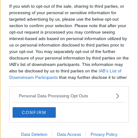
Desmond Tutu "la voce dei senza voce"
If you wish to opt-out of the sale, sharing to third parties, or
Natale da incubo per Boris Johnson
processing of your personal or sensitive information for
La questione Ucraina
targeted advertising by us, please use the below opt-out
Cipro, un ponte dove si mischiano le culture
section to confirm your selection. Please note that after your
Una vigilia di Natale per un nuovo Rais
opt-out request is processed you may continue seeing
La questione israelo-palestinese ignorata dal G20
interest-based ads based on personal information utilized by
Erdogan continua a sfidare l'Occidente
us or personal information disclosed to third parties prior to
Libano, collasso economico e guerra civile
your opt-out. You may separately opt-out of the further
Johnson, da Trump a Biden alla Brexit
disclosure of your personal information by third parties on the
L'AUKUS e il Quad
IAB’s list of downstream participants. This information may
Biden, primo presidente USA non in guerra
also be disclosed by us to third parties on the
IAB’s List of
Papa Bergoglio vedrà Viktor Orbán
Bennet, un giorno in attesa di Biden
Downstream Participants
that may further disclose it to other
Il ritorno dei talebani
third parties.
​La lenta agonia del Libano
Sudafrica, è allarme alimentare
Personal Data Processing Opt Outs
Usa di nuovo al centro della geopolitica internazionale
L’appuntamento di Israele con il cambiamento
CONFIRM
La farsa delle elezioni in Siria
In Medioriente non ci sono favole, solo realtà
Biden chiama ma Netanyahu non risponde
Niente di nuovo in Medioriente
Data Deletion
Data Access
Privacy Policy