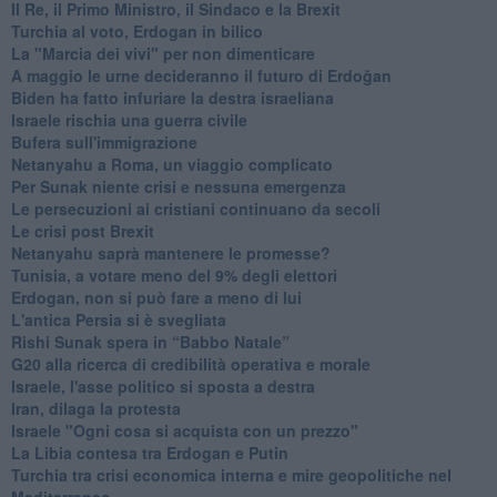
Il Re, il Primo Ministro, il Sindaco e la Brexit
Turchia al voto, Erdogan in bilico
La "Marcia dei vivi" per non dimenticare
A maggio le urne decideranno il futuro di Erdoğan
Biden ha fatto infuriare la destra israeliana
Israele rischia una guerra civile
Bufera sull'immigrazione
Netanyahu a Roma, un viaggio complicato
Per Sunak niente crisi e nessuna emergenza
Le persecuzioni ai cristiani continuano da secoli
Le crisi post Brexit
Netanyahu saprà mantenere le promesse?
Tunisia, a votare meno del 9% degli elettori
Erdogan, non si può fare a meno di lui
L'antica Persia si è svegliata
Rishi Sunak spera in “Babbo Natale”
G20 alla ricerca di credibilità operativa e morale
Israele, l'asse politico si sposta a destra
Iran, dilaga la protesta
Israele "Ogni cosa si acquista con un prezzo"
La Libia contesa tra Erdogan e Putin
Turchia tra crisi economica interna e mire geopolitiche nel
Mediterraneo