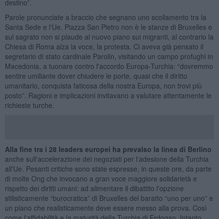
destino”.
Parole pronunciate a braccio che segnano uno scollamento tra la
Santa Sede e l'Ue. Piazza San Pietro non è le stanze di Bruxelles e
sul sagrato non si plaude al nuovo piano sui migranti, al contrario la
Chiesa di Roma alza la voce, la protesta. Ci aveva già pensato il
segretario di stato cardinale Parolin, visitando un campo profughi in
Macedonia, a tuonare contro l'accordo Europa-Turchia: “dovremmo
sentire umiliante dover chiudere le porte, quasi che il diritto
umanitario, conquista faticosa della nostra Europa, non trovi più
posto”. Ragioni e implicazioni invitavano a valutare attentamente le
richieste turche.
Alla fine tra i 28 leaders europei ha prevalso la linea di Berlino
anche sull'accelerazione dei negoziati per l'adesione della Turchia
all'Ue. Pesanti critiche sono state espresse, in queste ore, da parte
di molte Ong che invocano a gran voce maggiore solidarietà e
rispetto dei diritti umani: ad alimentare il dibattito l'opzione
stilisticamente “burocratica” di Bruxelles del baratto “uno per uno” e
un piano che realisticamente deve essere messo alla prova. Così
come l'affidabilità e la maturità della Turchia di Erdogan. Intanto