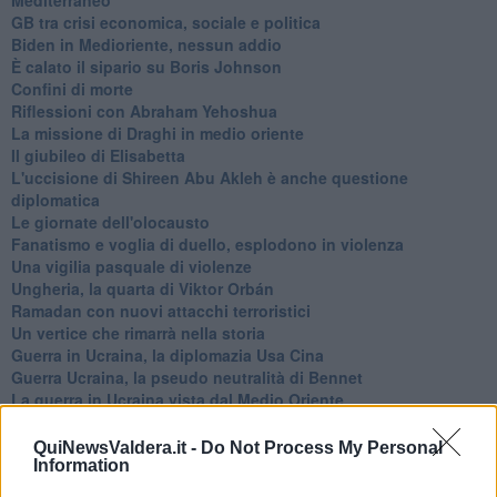
GB tra crisi economica, sociale e politica
Biden in Medioriente, nessun addio
È calato il sipario su Boris Johnson
Confini di morte
Riflessioni con Abraham Yehoshua
La missione di Draghi in medio oriente
Il giubileo di Elisabetta
L'uccisione di Shireen Abu Akleh è anche questione
diplomatica
Le giornate dell'olocausto
Fanatismo e voglia di duello, esplodono in violenza
Una vigilia pasquale di violenze
Ungheria, la quarta di Viktor Orbán
Ramadan con nuovi attacchi terroristici
Un vertice che rimarrà nella storia
Guerra in Ucraina, la diplomazia Usa Cina
Guerra Ucraina, la pseudo neutralità di Bennet
La guerra in Ucraina vista dal Medio Oriente
​Il caos libico è un pozzo senza fine
Erdoğan e l'informazione
QuiNewsValdera.it -
Do Not Process My Personal
Crisi Corona, crisi Johnson, problemi post Brexit
Information
Capitol Hill un anno dopo