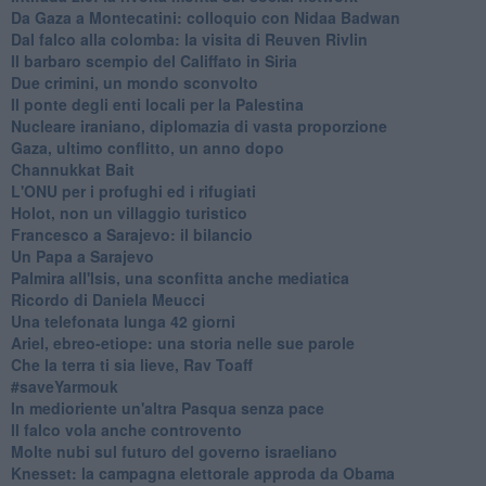
Da Gaza a Montecatini: colloquio con Nidaa Badwan
Dal falco alla colomba: la visita di Reuven Rivlin
Il barbaro scempio del Califfato in Siria
Due crimini, un mondo sconvolto
Il ponte degli enti locali per la Palestina
Nucleare iraniano, diplomazia di vasta proporzione
Gaza, ultimo conflitto, un anno dopo
Channukkat Bait
L'ONU per i profughi ed i rifugiati
Holot, non un villaggio turistico
Francesco a Sarajevo: il bilancio
Un Papa a Sarajevo
Palmira all'Isis, una sconfitta anche mediatica
Ricordo di Daniela Meucci
​Una telefonata lunga 42 giorni
​Ariel, ebreo-etiope: una storia nelle sue parole
Che la terra ti sia lieve, Rav Toaff
​#saveYarmouk
​In medioriente un'altra Pasqua senza pace
​Il falco vola anche controvento
Molte nubi sul futuro del governo israeliano
Knesset: la campagna elettorale approda da Obama