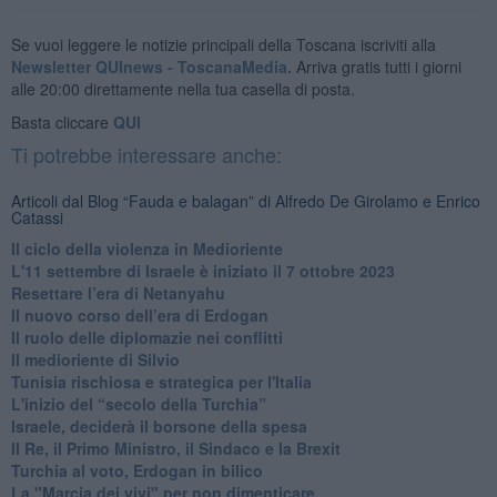
Se vuoi leggere le notizie principali della Toscana iscriviti alla
Newsletter QUInews - ToscanaMedia.
Arriva gratis tutti i giorni
alle 20:00 direttamente nella tua casella di posta.
Basta cliccare
QUI
Ti potrebbe interessare anche:
Articoli dal Blog “Fauda e balagan” di Alfredo De Girolamo e Enrico
Catassi
Il ciclo della violenza in Medioriente
L'11 settembre di Israele è iniziato il 7 ottobre 2023
Resettare l’era di Netanyahu
​Il nuovo corso dell’era di Erdogan
Il ruolo delle diplomazie nei conflitti
Il medioriente di Silvio
Tunisia rischiosa e strategica per l'Italia
L'inizio del “secolo della Turchia”
Israele, deciderà il borsone della spesa
Il Re, il Primo Ministro, il Sindaco e la Brexit
Turchia al voto, Erdogan in bilico
La "Marcia dei vivi" per non dimenticare