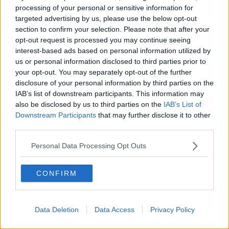
processing of your personal or sensitive information for
Cipro, un ponte dove si mischiano le culture
targeted advertising by us, please use the below opt-out
Una vigilia di Natale per un nuovo Rais
section to confirm your selection. Please note that after your
La questione israelo-palestinese ignorata dal G20
opt-out request is processed you may continue seeing
Erdogan continua a sfidare l'Occidente
Libano, collasso economico e guerra civile
interest-based ads based on personal information utilized by
Johnson, da Trump a Biden alla Brexit
us or personal information disclosed to third parties prior to
L'AUKUS e il Quad
your opt-out. You may separately opt-out of the further
Biden, primo presidente USA non in guerra
disclosure of your personal information by third parties on the
Papa Bergoglio vedrà Viktor Orbán
IAB’s list of downstream participants. This information may
Bennet, un giorno in attesa di Biden
also be disclosed by us to third parties on the
IAB’s List of
Il ritorno dei talebani
Downstream Participants
that may further disclose it to other
​La lenta agonia del Libano
third parties.
Sudafrica, è allarme alimentare
Usa di nuovo al centro della geopolitica internazionale
Personal Data Processing Opt Outs
L’appuntamento di Israele con il cambiamento
La farsa delle elezioni in Siria
In Medioriente non ci sono favole, solo realtà
CONFIRM
Biden chiama ma Netanyahu non risponde
Niente di nuovo in Medioriente
La forza di Boris Johnson
Data Deletion
Data Access
Privacy Policy
Biden nuovo alleato armeno contro la Turchia
Mar Mediterraneo cimitero silente