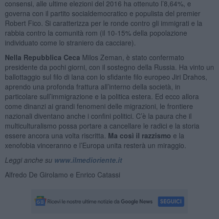
consensi, alle ultime elezioni del 2016 ha ottenuto l’8,64%, e
governa con il partito socialdemocratico e populista del premier
Robert Fico. Si caratterizza per le ronde contro gli immigrati e la
rabbia contro la comunità rom (il 10-15% della popolazione
individuato come lo straniero da cacciare).
Nella Repubblica Ceca
Milos Zeman, è stato confermato
presidente da pochi giorni, con il sostegno della Russia. Ha vinto un
ballottaggio sul filo di lana con lo sfidante filo europeo Jiri Drahos,
aprendo una profonda frattura all’interno della società, in
particolare sull’immigrazione e la politica estera. Ed ecco allora
come dinanzi ai grandi fenomeni delle migrazioni, le frontiere
nazionali diventano anche i confini politici. C’è la paura che il
multiculturalismo possa portare a cancellare le radici e la storia
essere ancora una volta riscritta.
Ma così il razzismo
e la
xenofobia vinceranno e l’Europa unita resterà un miraggio.
Leggi anche su
www.ilmedioriente.it
Alfredo De Girolamo e Enrico Catassi