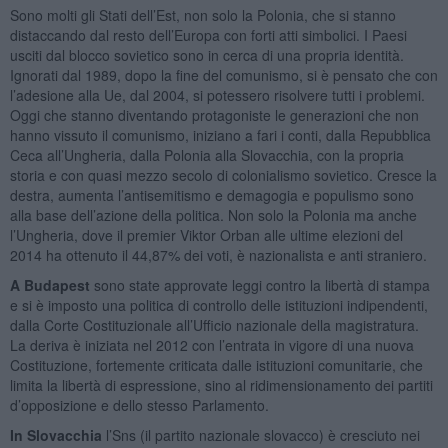
Sono molti gli Stati dell’Est, non solo la Polonia, che si stanno
distaccando dal resto dell’Europa con forti atti simbolici. I Paesi
usciti dal blocco sovietico sono in cerca di una propria identità.
Ignorati dal 1989, dopo la fine del comunismo, si è pensato che con
l’adesione alla Ue, dal 2004, si potessero risolvere tutti i problemi.
Oggi che stanno diventando protagoniste le generazioni che non
hanno vissuto il comunismo, iniziano a fari i conti, dalla Repubblica
Ceca all’Ungheria, dalla Polonia alla Slovacchia, con la propria
storia e con quasi mezzo secolo di colonialismo sovietico. Cresce la
destra, aumenta l’antisemitismo e demagogia e populismo sono
alla base dell’azione della politica. Non solo la Polonia ma anche
l’Ungheria, dove il premier Viktor Orban alle ultime elezioni del
2014 ha ottenuto il 44,87% dei voti, è nazionalista e anti straniero.
A Budapest
sono state approvate leggi contro la libertà di stampa
e si è imposto una politica di controllo delle istituzioni indipendenti,
dalla Corte Costituzionale all’Ufficio nazionale della magistratura.
La deriva è iniziata nel 2012 con l’entrata in vigore di una nuova
Costituzione, fortemente criticata dalle istituzioni comunitarie, che
limita la libertà di espressione, sino al ridimensionamento dei partiti
d’opposizione e dello stesso Parlamento.
In Slovacchia
l’Sns (il partito nazionale slovacco) è cresciuto nei