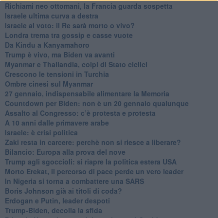
Richiami neo ottomani, la Francia guarda sospetta
Israele ultima curva a destra
Israele al voto: il Re sarà morto o vivo?
Londra trema tra gossip e casse vuote
Da Kindu a Kanyamahoro
Trump è vivo, ma Biden va avanti
Myanmar e Thailandia, colpi di Stato ciclici
Crescono le tensioni in Turchia
Ombre cinesi sul Myanmar
27 gennaio, indispensabile alimentare la Memoria
Countdown per Biden: non è un 20 gennaio qualunque
Assalto al Congresso: c’è protesta e protesta
A 10 anni dalle primavere arabe
Israele: è crisi politica
Zaki resta in carcere: perchè non si riesce a liberare?
Bilancio: Europa alla prova del nove
Trump agli sgoccioli: si riapre la politica estera USA
Morto Erekat, il percorso di pace perde un vero leader
In Nigeria si torna a combattere una SARS
Boris Johnson già ai titoli di coda?
Erdogan e Putin, leader despoti
Trump-Biden, decolla la sfida