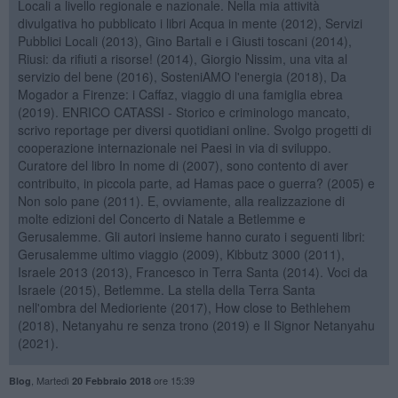
Locali a livello regionale e nazionale. Nella mia attività
divulgativa ho pubblicato i libri Acqua in mente (2012), Servizi
Pubblici Locali (2013), Gino Bartali e i Giusti toscani (2014),
Riusi: da rifiuti a risorse! (2014), Giorgio Nissim, una vita al
servizio del bene (2016), SosteniAMO l'energia (2018), Da
Mogador a Firenze: i Caffaz, viaggio di una famiglia ebrea
(2019). ENRICO CATASSI - Storico e criminologo mancato,
scrivo reportage per diversi quotidiani online. Svolgo progetti di
cooperazione internazionale nei Paesi in via di sviluppo.
Curatore del libro In nome di (2007), sono contento di aver
contribuito, in piccola parte, ad Hamas pace o guerra? (2005) e
Non solo pane (2011). E, ovviamente, alla realizzazione di
molte edizioni del Concerto di Natale a Betlemme e
Gerusalemme. Gli autori insieme hanno curato i seguenti libri:
Gerusalemme ultimo viaggio (2009), Kibbutz 3000 (2011),
Israele 2013 (2013), Francesco in Terra Santa (2014). Voci da
Israele (2015), Betlemme. La stella della Terra Santa
nell'ombra del Medioriente (2017), How close to Bethlehem
(2018), Netanyahu re senza trono (2019) e Il Signor Netanyahu
(2021).
,
Martedì
ore 15:39
Blog
20 Febbraio 2018