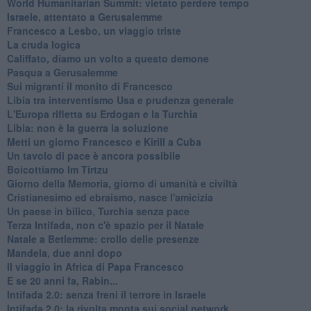
World Humanitarian Summit: vietato perdere tempo
Israele, attentato a Gerusalemme
Francesco a Lesbo, un viaggio triste
La cruda logica
Califfato, diamo un volto a questo demone
Pasqua a Gerusalemme
Sui migranti il monito di Francesco
Libia tra interventismo Usa e prudenza generale
L'Europa rifletta su Erdogan e la Turchia
Libia: non è la guerra la soluzione
Metti un giorno Francesco e Kirill a Cuba
Un tavolo di pace è ancora possibile
Boicottiamo Im Tirtzu
Giorno della Memoria, giorno di umanità e civiltà
Cristianesimo ed ebraismo, nasce l'amicizia
Un paese in bilico, Turchia senza pace
Terza Intifada, non c'è spazio per il Natale
Natale a Betlemme: crollo delle presenze
Mandela, due anni dopo
Il viaggio in Africa di Papa Francesco
E se 20 anni fa, Rabin...
Intifada 2.0: senza freni il terrore in Israele
Intifada 2.0: la rivolta monta sui social network