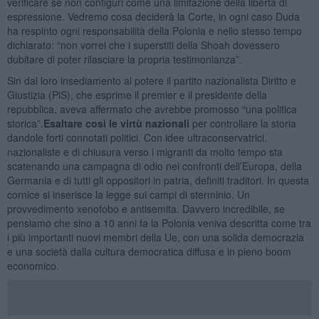
verificare se non configuri come una limitazione della libertà di
espressione. Vedremo cosa deciderà la Corte, in ogni caso Duda
ha respinto ogni responsabilità della Polonia e nello stesso tempo
dichiarato: “non vorrei che i superstiti della Shoah dovessero
dubitare di poter rilasciare la propria testimonianza”.
Sin dal loro insediamento al potere il partito nazionalista Diritto e
Giustizia (PiS), che esprime il premier e il presidente della
repubblica, aveva affermato che avrebbe promosso “una politica
storica”.
Esaltare così le virtù nazionali
per controllare la storia
dandole forti connotati politici. Con idee ultraconservatrici,
nazionaliste e di chiusura verso i migranti da molto tempo sta
scatenando una campagna di odio nei confronti dell’Europa, della
Germania e di tutti gli oppositori in patria, definiti traditori. In questa
cornice si inserisce la legge sui campi di sterminio. Un
provvedimento xenofobo e antisemita. Davvero incredibile, se
pensiamo che sino a 10 anni fa la Polonia veniva descritta come tra
i più importanti nuovi membri della Ue, con una solida democrazia
e una società dalla cultura democratica diffusa e in pieno boom
economico.