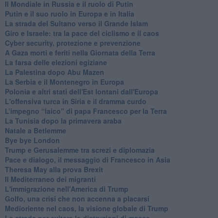
Il Mondiale in Russia e il ruolo di Putin
Putin e il suo ruolo in Europa e in Italia
La strada del Sultano verso il Grande Islam
Giro e Israele: tra la pace del ciclismo e il caos
Cyber security, protezione e prevenzione
A Gaza morti e feriti nella Giornata della Terra
La farsa delle elezioni egiziane
La Palestina dopo Abu Mazen
La Serbia e il Montenegro in Europa
Polonia e altri stati dell'Est lontani dall'Europa
L'offensiva turca in Siria e il dramma curdo
L’impegno “laico” di papa Francesco per la Terra
La Tunisia dopo la primavera araba
Natale a Betlemme
Bye bye London
Trump e Gerusalemme tra screzi e diplomazia
Pace e dialogo, il messaggio di Francesco in Asia
Theresa May alla prova Brexit
Il Mediterraneo dei migranti
L'immigrazione nell'America di Trump
Golfo, una crisi che non accenna a placarsi
Medioriente nel caos, la visione globale di Trump
La strada per evitare le distruzioni di massa