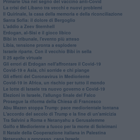
Primarie Usa nel segno del vaccino anti-Covid
La crisi del Libano tra vecchi e nuovi problemi
Il Quirinale, la casa della memoria e della riconciliazione
Santa Sofia: il dolore di Bergoglio
L'addio a ​Zeev Sternhell
Erdogan, al-Sisi e il gioco libico
Bibi in tribunale, l'evento più atteso
Libia, tensione pronta a esplodere
Israele riparte. Con il vecchio Bibi in sella
Il 25 aprile virtuale
Gli errori di Erdogan nell'affrontare il Covid-19
Covid-19 e Asia, chi sorride e chi piange
Gli effetti del Coronavirus in Medioriente
Covid-19 in Africa, un rischio per tutto il mondo
Le lotte di Israele tra nuovo governo e Covid-19
Elezioni in Israele, l'allungo finale del Falco
Prosegue la riforma della Chiesa di Francesco
Abu Mazen stoppa Trump: pace mediorientale lontana
L'accordo del secolo di Trump e la fine di un'amicizia
Tra Salvini a Roma e Netanyahu a Gerusalemme
Golfo e Medioriente a fuoco per la morte di Soleimani
Il Natale della Cooperazione italiana in Palestina
Netanyahu a processo, caos Israele