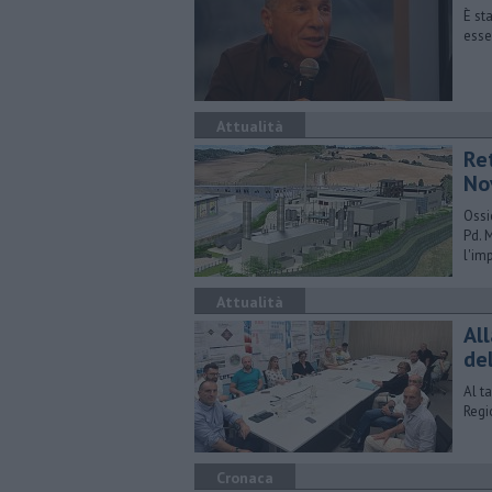
È st
esse
Attualità
Ret
No
Ossi
Pd. 
l'im
Attualità
All
de
Al t
Regi
Cronaca