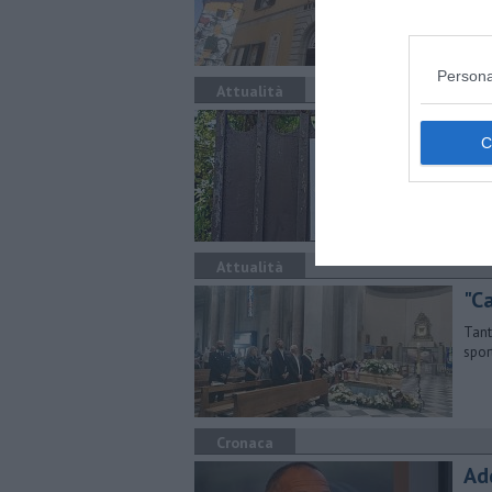
cons
Persona
Attualità
È l
ev
Lo s
il g
Attualità
"C
Tant
spor
Cronaca
Ad