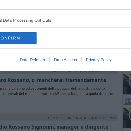
umare e condividere energia pulita: l'adesione è gratuita
l Data Processing Opt Outs
SABATO
04 LUGLIO 2026
ORE 16:56
'estate di Villa Crastan, tra quotidianità ed
enti
CONFIRM
torico edificio, affidato alla Fondazione per la cultura Pontedera, apre
iardino dal lunedì al venerdi e accoglie eventi culturali e musicali
Data Deletion
Data Access
Privacy Policy
GIOVEDÌ
02 LUGLIO 2026
ORE 19:05
aro Rossano, ci mancherai tremendamente"
issime persone ed esponenti della politica, dell'industria e dello
t ai funerali del manager morto a 69 anni, a lungo alla guida di Ecofor
MERCOLEDÌ
01 LUGLIO 2026
ORE 19:05
dio Rossano Signorini, manager e dirigente