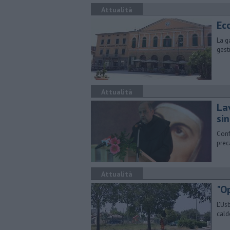
Attualità
Ec
La g
gest
Attualità
Lav
si
Confr
prec
Attualità
"Op
L'Us
cald