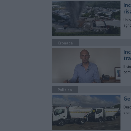
Inc
ri
Unio
agri
Cronaca
In
tr
Il s
comp
Politica
Ge
Duro
e un