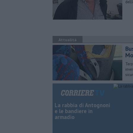
dell'
Attualità
Bus
Mo
Terz
inves
sicu
La rabbia di Antognoni
e le bandiere in
armadio