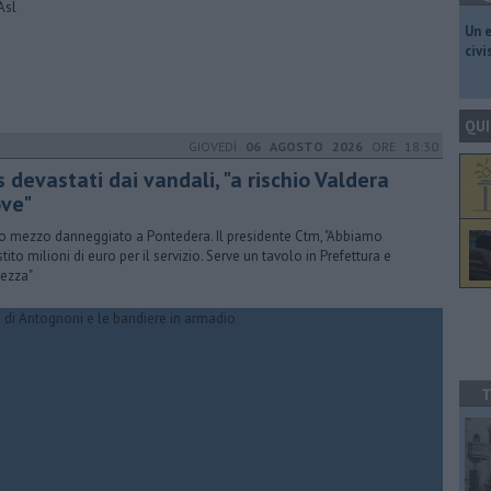
Asl
​Un 
civ
QUI
GIOVEDÌ
06 AGOSTO 2026
ORE 18:30
 devastati dai vandali, "a rischio Valdera
ve"
o mezzo danneggiato a Pontedera. Il presidente Ctm, "Abbiamo
tito milioni di euro per il servizio. Serve un tavolo in Prefettura e
rezza"
T