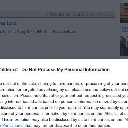
MERCOLEDÌ
15 LUGLIO 2026
ORE 08:00
no loro
o loro" nel Blog SORRIDENDO di Nicola Belcari
MERCOLEDÌ
15 LUGLIO 2026
ORE 12:15
udenti di Modartech ridisegnano il denim di
ldera.it -
Do Not Process My Personal Information
ess
to opt-out of the sale, sharing to third parties, or processing of your per
ienda statunitense, nata nel 1981, ha esposto i progetti realizzati dai
ani stilisti della scuola pontederese nel negozio di Firenze
formation for targeted advertising by us, please use the below opt-out s
r selection. Please note that after your opt-out request is processed y
eing interest-based ads based on personal information utilized by us or
MERCOLEDÌ
08 LUGLIO 2026
ORE 12:00
disclosed to third parties prior to your opt-out. You may separately opt-
che nel borgo nasce la Comunità energetica
losure of your personal information by third parties on the IAB’s list of
. This information may also be disclosed by us to third parties on the
IA
adini e imprese chiamate a partecipare all'associazione per produrre,
Participants
that may further disclose it to other third parties.