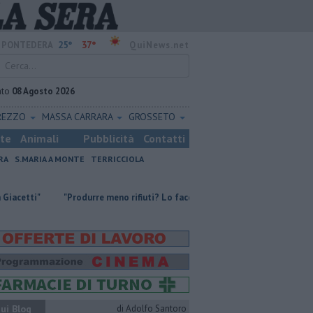
25°
37°
PONTEDERA
QuiNews.net
ato
08 Agosto 2026
REZZO
MASSA CARRARA
GROSSETO
ste
Animali
Pubblicità
Contatti
RA
S.MARIA A MONTE
TERRICCIOLA
"Produrre meno rifiuti? Lo facciamo dal 1990"
Incendio divampa tra i
ui Blog
di Adolfo Santoro