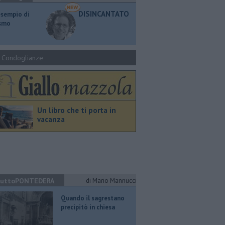
DISINCANTATO
esempio di
ismo
Condoglianze
Un libro che ti porta in
vacanza
uttoPONTEDERA
di Mario Mannucci
Quando il sagrestano
precipitò in chiesa