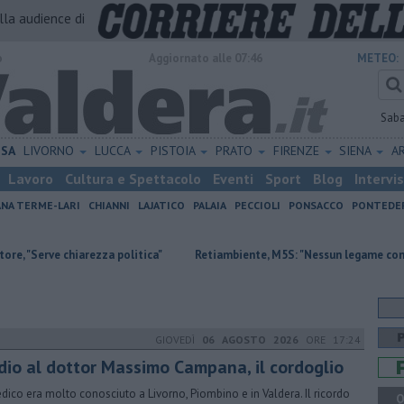
alla audience di
o
Aggiornato alle 07:46
METEO:
Sab
ISA
LIVORNO
LUCCA
PISTOIA
PRATO
FIRENZE
SIENA
A
Lavoro
Cultura e Spettacolo
Eventi
Sport
Blog
Intervi
ANA TERME-LARI
CHIANNI
LAJATICO
PALAIA
PECCIOLI
PONSACCO
PONTEDE
arezza politica"
Retiambiente, M5S: "Nessun legame con Giacetti"
GIOVEDÌ
06 AGOSTO 2026
ORE 17:24
dio al dottor Massimo Campana, il cordoglio
edico era molto conosciuto a Livorno, Piombino e in Valdera. Il ricordo
Q