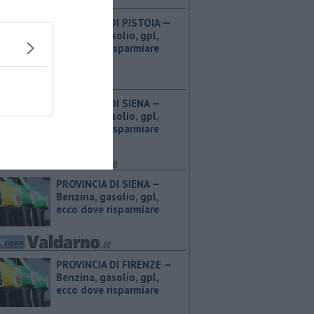
PROVINCIA DI PISTOIA — ​
Benzina, gasolio, gpl,
ecco dove risparmiare
PROVINCIA DI SIENA — ​
Benzina, gasolio, gpl,
ecco dove risparmiare
PROVINCIA DI SIENA — ​
Benzina, gasolio, gpl,
ecco dove risparmiare
PROVINCIA DI FIRENZE — ​
Benzina, gasolio, gpl,
ecco dove risparmiare