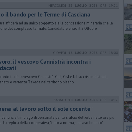
MERCOLEDÌ
22 LUGLIO 2026
ORE 19:21
co il bando per le Terme di Casciana
ara affiderà ad un unico soggetto sia la concessione mineraria che la
ione del complesso termale. Candidature entro il 2 Ottobre
GIOVEDÌ
16 LUGLIO 2026
ORE 18:00
oro, il vescovo Cannistrà incontra i
ndacati
onto tra l'arcivescovo Cannistrà, Cgil, Cisl e Uil su crisi industriali,
ariato e vertenza Takeda nel territorio pisano
SABATO
18 LUGLIO 2026
ORE 10:12
erai al lavoro sotto il sole cocente"
b denuncia l'impiego di personale per lo sfalcio dell'erba nelle ore più
e. La replica della cooperativa, "tutto a norma, un caso limitato"