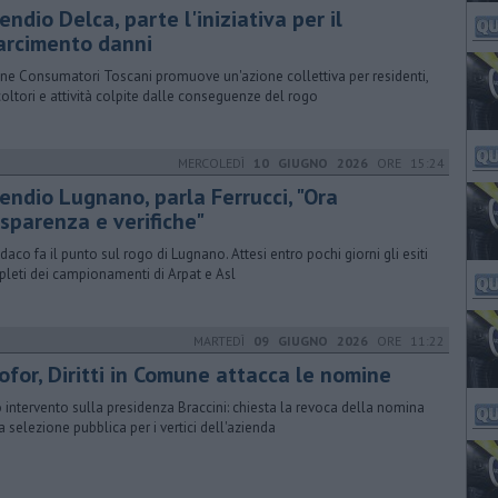
endio Delca, parte l'iniziativa per il
sarcimento danni
ne Consumatori Toscani promuove un'azione collettiva per residenti,
coltori e attività colpite dalle conseguenze del rogo
MERCOLEDÌ
10 GIUGNO 2026
ORE 15:24
cendio Lugnano, parla Ferrucci, "Ora
asparenza e verifiche"
indaco fa il punto sul rogo di Lugnano. Attesi entro pochi giorni gli esiti
leti dei campionamenti di Arpat e Asl
MARTEDÌ
09 GIUGNO 2026
ORE 11:22
ofor, Diritti in Comune attacca le nomine
 intervento sulla presidenza Braccini: chiesta la revoca della nomina
a selezione pubblica per i vertici dell'azienda