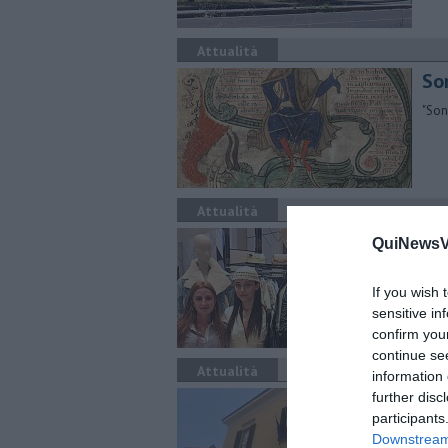
Attualità
So
"Son
Attualità
St
QuiNewsVa
Gu
If you wish 
L'az
giov
sensitive in
confirm you
continue se
Attualità
information 
An
further disc
participants
Citt
Downstream 