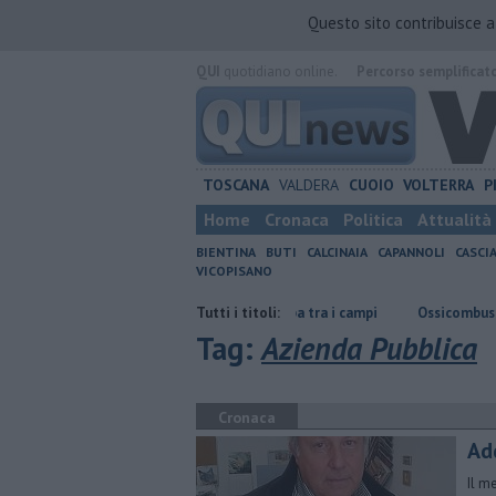
Questo sito contribuisce 
QUI
quotidiano online.
Percorso semplificat
TOSCANA
VALDERA
CUOIO
VOLTERRA
P
Home
Cronaca
Politica
Attualità
BIENTINA
BUTI
CALCINAIA
CAPANNOLI
CASCI
VICOPISANO
al 1990"
Incendio divampa tra i campi
Tutti i titoli:
Ossicombustore, "Serve chi
Tag:
Azienda Pubblica
Cronaca
Ad
Il m