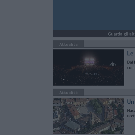
Attualità
Le
Dal 
conc
Attualità
Un
Nasce
rice