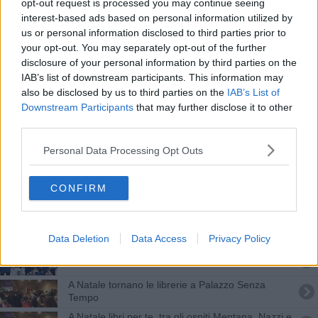
La più bella della regione è Rachele Risaliti
opt-out request is processed you may continue seeing
interest-based ads based on personal information utilized by
us or personal information disclosed to third parties prior to
Francesca Bandini è la miss Toscana 2015
your opt-out. You may separately opt-out of the further
disclosure of your personal information by third parties on the
Via ai tornei Next Star Cup e Gold Cup
IAB’s list of downstream participants. This information may
also be disclosed by us to third parties on the
IAB’s List of
Cambio allenatore alla Juve Pontedera
Downstream Participants
that may further disclose it to other
third parties.
Prima prova regionali, 12esimo posto per La
Galla
Personal Data Processing Opt Outs
Santa Maria a Monte e la Liberazione dai
tedeschi
CONFIRM
​La Regione manda a Pontedera quattro vigili
Arrivano i vigili di quartiere
Data Deletion
Data Access
Privacy Policy
Gruppo Lupi, vittoria convincente e 3 punti
A Natale tornano le librerie a Palazzo Senza
Tempo
A Natale libri per te, tra gli ospiti Mentana, Nazzi e