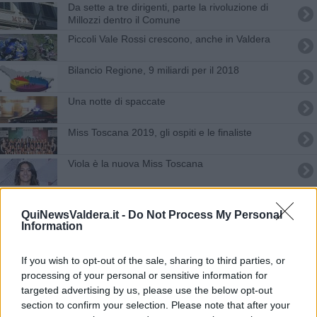
Da sette a tre dirigenti, parte la rivoluzione di
Millozzi dentro il Comune
Piccoli Vale Rossi crescono, anche in Valdera
Bilancio Regione, 9 miliardi per il 2018
Una notte di spaccate
Miss Toscana 2019, gli ospiti e le finaliste
Viola è la nuova Miss Toscana
Cassa di espansione dei Renai, partono i cantieri
QuiNewsValdera.it -
Do Not Process My Personal
Information
Terza vittoria, i Lupi di Pontedera volano in vetta
Cuccioli di cane guida in affido, storie d'amore
If you wish to opt-out of the sale, sharing to third parties, or
processing of your personal or sensitive information for
Liste civiche, prove d'insieme per le regionali
targeted advertising by us, please use the below opt-out
section to confirm your selection. Please note that after your