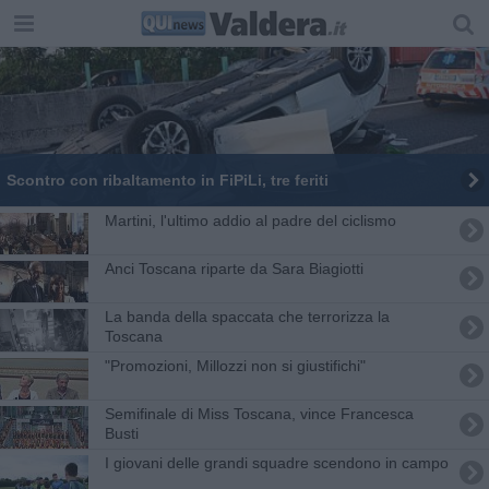
Scontro con ribaltamento in FiPiLi, tre feriti
Martini, l'ultimo addio al padre del ciclismo
Anci Toscana riparte da Sara Biagiotti
La banda della spaccata che terrorizza la
Toscana
"​Promozioni, Millozzi non si giustifichi"
Semifinale di Miss Toscana, vince Francesca
Busti
I giovani delle grandi squadre scendono in campo