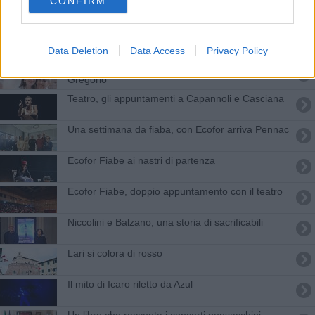
CONFIRM
Alla libreria Roma arriva il calzolaio di Ulisse
Con Ecofor Fiabe il teatro è botanico
Data Deletion
Data Access
Privacy Policy
Ecofor Fiabe, gran finale con Concita De
Gregorio
Teatro, gli appuntamenti a Capannoli e Casciana
Una settimana da fiaba, con Ecofor arriva Pennac
Ecofor Fiabe ai nastri di partenza
Ecofor Fiabe, doppio appuntamento con il teatro
Niccolini e Balzano, una storia di sacrificabili
​Lari si colora di rosso
Il mito di Icaro riletto da Azul
Un libro che racconta i concerti ponsacchini