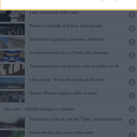
Ladri scatenati nelle case
Perde il controllo e finisce fuori strada
Dall'antica cappella spuntano affreschi
Il metano arriva fino a Ponte alla Navetta
Tamponamento tra quattro auto e traffico in tilt
Lista civica: "Poca sicurezza ai Moretti"
Grave 46enne caduto dallo scooter
Via i pini, i cittadini scelgono i platani
​Tubazione rotta su via del Tiglio, strada bloccata
Incidente tra due auto nella notte