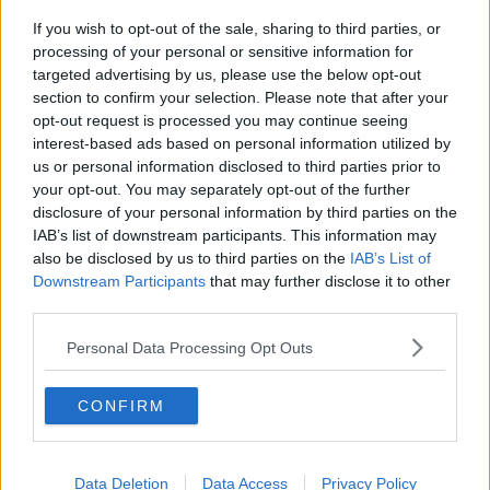
L'epidemia non ferma gli aiuti per il Burkina Faso
If you wish to opt-out of the sale, sharing to third parties, or
​Granata, Piero Gradassi presidente
processing of your personal or sensitive information for
targeted advertising by us, please use the below opt-out
section to confirm your selection. Please note that after your
Nasce il nuovo Pontedera
opt-out request is processed you may continue seeing
interest-based ads based on personal information utilized by
Una interruzione idrica di sei ore
us or personal information disclosed to third parties prior to
your opt-out. You may separately opt-out of the further
Due campi per far scorrazzare gli amici a 4
disclosure of your personal information by third parties on the
zampe
IAB’s list of downstream participants. This information may
Senza acqua per quasi 9 ore, ecco dove
also be disclosed by us to third parties on the
IAB’s List of
Downstream Participants
that may further disclose it to other
Nuove luci a led per strade e aree pubbliche
third parties.
In quattro, giovanissimi, a bordo dell'auto rubata
Personal Data Processing Opt Outs
Automezzo esce di strada e si ribalta in un fosso
CONFIRM
Zona industriale senz'acqua
Data Deletion
Data Access
Privacy Policy
Ladri nella ditta d'arredamenti