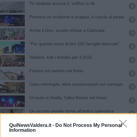
Tir ribaltato ancora lì, traffico in tilt
Provoca un incidente e scappa, è caccia al pirata
Arriva il Giro, scuole chiuse a Calcinaia
"Per questa corsa di bici 100 famiglie bloccate"
Valdera, tutti i brindisi per il 2015
Finisce col camion nel fosso
​Caso meningite, altre rassicurazioni sul contagio
Un'auto si ribalta, l'altra finisce nel fosso
Un piccolo gioiello torna all'antico splendore
Due feriti in via Valdinievole Sud
QuiNewsValdera.it -
Do Not Process My Personal
Information