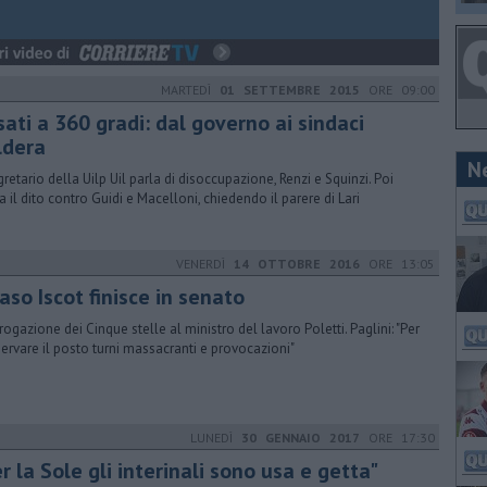
MARTEDÌ
01 SETTEMBRE 2015
ORE 09:00
ati a 360 gradi: dal governo ai sindaci
ldera
N
egretario della Uilp Uil parla di disoccupazione, Renzi e Squinzi. Poi
a il dito contro Guidi e Macelloni, chiedendo il parere di Lari
VENERDÌ
14 OTTOBRE 2016
ORE 13:05
caso Iscot finisce in senato
rrogazione dei Cinque stelle al ministro del lavoro Poletti. Paglini: "Per
ervare il posto turni massacranti e provocazioni"
LUNEDÌ
30 GENNAIO 2017
ORE 17:30
r la Sole gli interinali sono usa e getta"