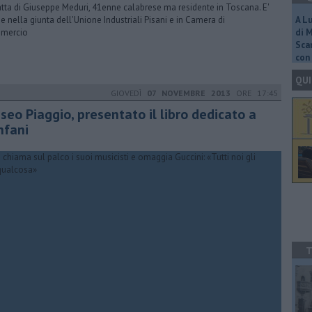
ratta di Giuseppe Meduri, 41enne calabrese ma residente in Toscana. E'
e nella giunta dell'Unione Industriali Pisani e in Camera di
A L
mercio
di 
Scar
con 
QUI
GIOVEDÌ
07 NOVEMBRE 2013
ORE 17:45
seo Piaggio, presentato il libro dedicato a
nfani
T