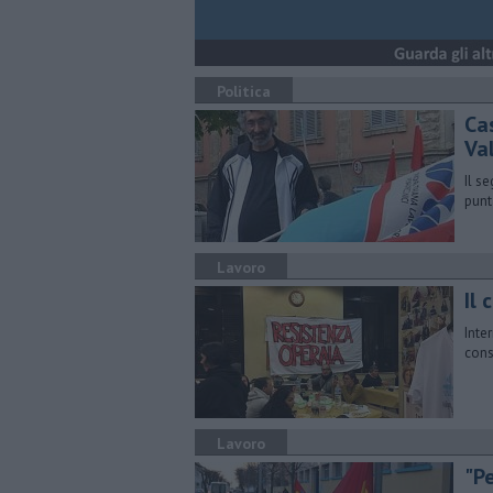
Politica
Cas
Va
Il s
punt
Lavoro
Il 
Inte
cons
Lavoro
"Pe