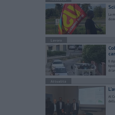
Sc
La m
dice
Lavoro
Co
ca
Il d
tipo
di l
Attualità
L'
Al C
dell