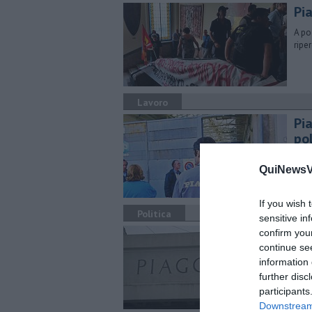
Pi
A po
ripe
Lavoro
Pia
po
Paro
QuiNewsVa
gene
If you wish 
Politica
sensitive in
Il 
confirm you
continue se
"Dal
information 
dirit
further disc
participants
Downstream 