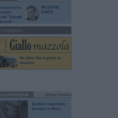
INCONTRI
ucca la mostra
D'ARTE
Marcello
selli “Dialoghi
la città"
Condoglianze
Un libro che ti porta in
vacanza
uttoPONTEDERA
di Mario Mannucci
Quando il sagrestano
precipitò in chiesa