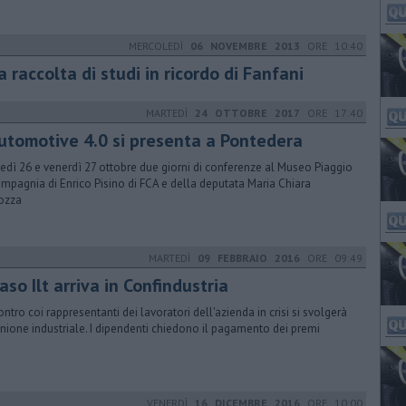
MERCOLEDÌ
06 NOVEMBRE 2013
ORE 10:40
 raccolta di studi in ricordo di Fanfani
MARTEDÌ
24 OTTOBRE 2017
ORE 17:40
automotive 4.0 si presenta a Pontedera
edì 26 e venerdì 27 ottobre due giorni di conferenze al Museo Piaggio
ompagnia di Enrico Pisino di FCA e della deputata Maria Chiara
ozza
MARTEDÌ
09 FEBBRAIO 2016
ORE 09:49
caso Ilt arriva in Confindustria
contro coi rappresentanti dei lavoratori dell'azienda in crisi si svolgerà
Unione industriale. I dipendenti chiedono il pagamento dei premi
VENERDÌ
16 DICEMBRE 2016
ORE 10:00