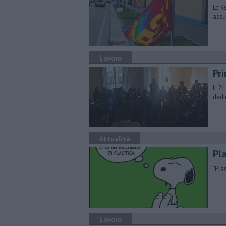
Le R
assu
Lavoro
Pr
Il 2
dedi
Attualità
​P
"​Pl
Lavoro