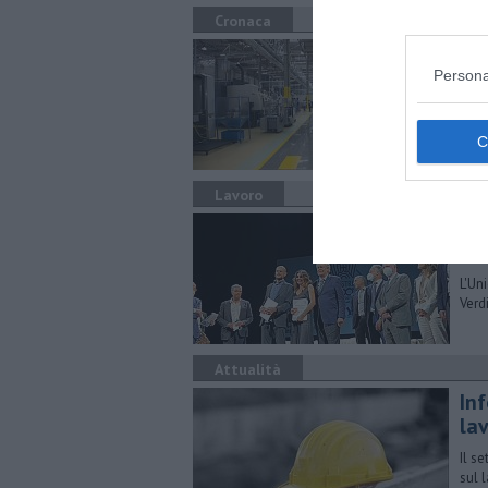
Cronaca
Cov
Persona
Il fa
sent
Lavoro
Si
Ze
L'Un
Verd
Attualità
Inf
la
Il s
sul l