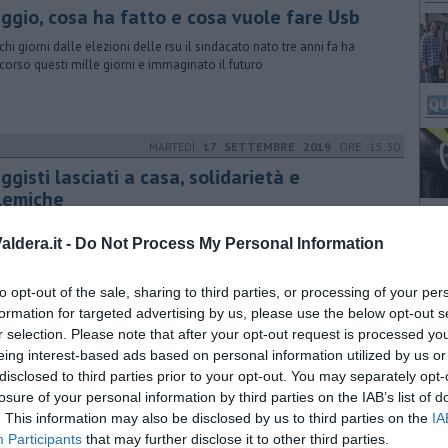
aggio, cosa ha fatto e cosa vuole fare Usb
chi giorni dalle elezioni delle rsu il sindacato nato tre anni fa ha
rcorso questi mille giorni e immaginato il futuro
MARTEDÌ
17 SETTEMBRE 2019
ORE 15:30
ggisti lasciati a casa, solidarietà e
lemiche
le di vicinanza e spunti di riflessione da Antonio Piro, del Sindacato
ldera.it -
Do Not Process My Personal Information
rale di base, e dal Partito Comunista, che critica l'Usb
to opt-out of the sale, sharing to third parties, or processing of your per
GIOVEDÌ
06 FEBBRAIO 2020
ORE 08:30
formation for targeted advertising by us, please use the below opt-out s
Prc dalla parte dei lavoratori Piaggio
r selection. Please note that after your opt-out request is processed y
eing interest-based ads based on personal information utilized by us or
la parte dei lavoratori e delle RSU Piaggio; contro la sottrazione dei
disclosed to third parties prior to your opt-out. You may separately opt-
ti e per la democrazia sindacale", dice il partito
losure of your personal information by third parties on the IAB’s list of
. This information may also be disclosed by us to third parties on the
IA
Participants
that may further disclose it to other third parties.