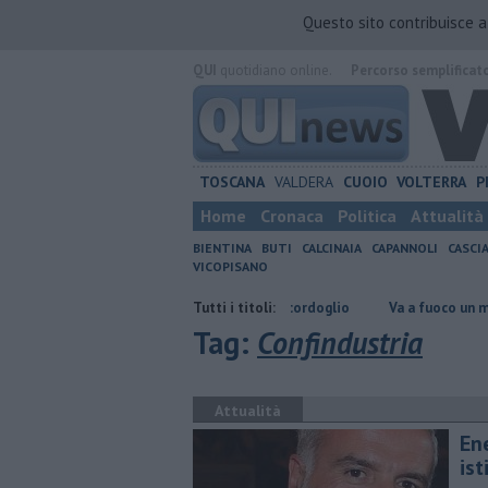
Questo sito contribuisce 
QUI
quotidiano online.
Percorso semplificat
TOSCANA
VALDERA
CUOIO
VOLTERRA
P
Home
Cronaca
Politica
Attualità
BIENTINA
BUTI
CALCINAIA
CAPANNOLI
CASCI
VICOPISANO
l dottor Massimo Campana, il cordoglio
Tutti i titoli:
Va a fuoco un magazzino
Tag:
Confindustria
Attualità
En
ist