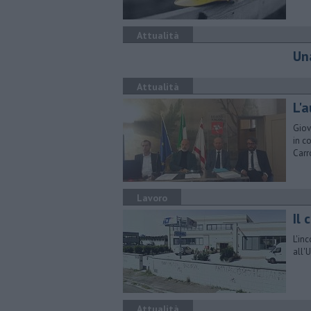
Attualità
Una
Attualità
L'
Giov
in c
Carr
Lavoro
Il 
L'in
all'
Attualità