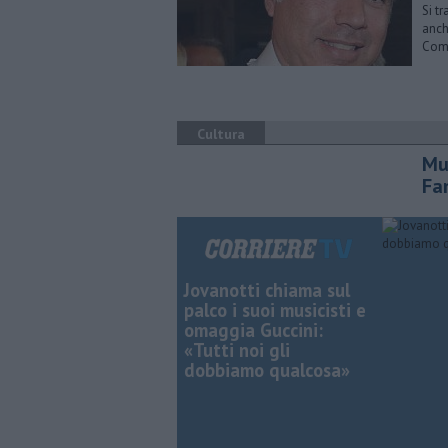
Si t
anch
Com
Cultura
Mu
Fa
Jovanotti chiama sul
palco i suoi musicisti e
omaggia Guccini:
«Tutti noi gli
dobbiamo qualcosa»