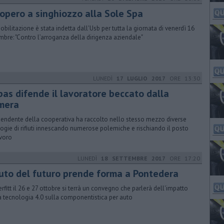
iopero a singhiozzo alla Sole Spa
obilitazione è stata indetta dall'Usb per tutta la giornata di venerdì 16
mbre: "​Contro l’arroganza della dirigenza aziendale"
LUNEDÌ
17 LUGLIO 2017
ORE 13:30
bas difende il lavoratore beccato dalla
mera
ipendente della cooperativa ha raccolto nello stesso mezzo diverse
logie di rifiuti innescando numerose polemiche e rischiando il posto
avoro
LUNEDÌ
18 SETTEMBRE 2017
ORE 17:20
auto del futuro prende forma a Pontedera
erfitt il 26 e 27 ottobre si terrà un convegno che parlerà dell'impatto
a tecnologia 4.0 sulla componentistica per auto