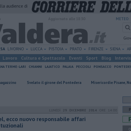
alla audience di
o
Aggiornato alle 18:30
METEO:
Gio
ISA
LIVORNO
LUCCA
PISTOIA
PRATO
FIRENZE
SIENA
A
Lavoro
Cultura e Spettacolo
Eventi
Sport
Blog
Intervi
ANA TERME-LARI
CHIANNI
LAJATICO
PALAIA
PECCIOLI
PONSACCO
PONTEDE
Svelato il girone del Pontedera
Misericordie Pisane, Novi confermato
LUNEDÌ
29 DICEMBRE 2014
ORE 14:00
el, ecco nuovo responsabile affari
ituzionali
Q