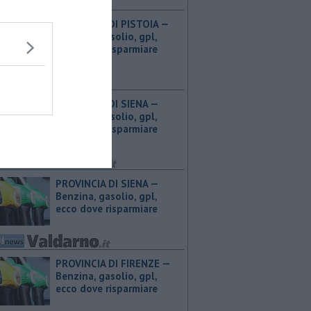
PROVINCIA DI PISTOIA — ​
Benzina, gasolio, gpl,
ecco dove risparmiare
PROVINCIA DI SIENA — ​
Benzina, gasolio, gpl,
ecco dove risparmiare
PROVINCIA DI SIENA — ​
Benzina, gasolio, gpl,
ecco dove risparmiare
PROVINCIA DI FIRENZE — ​
Benzina, gasolio, gpl,
ecco dove risparmiare