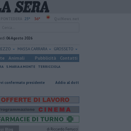
25°
36°
PONTEDERA
QuiNews.net
vedì
06 Agosto 2026
REZZO
MASSA CARRARA
GROSSETO
ste
Animali
Pubblicità
Contatti
RA
S.MARIA A MONTE
TERRICCIOLA
 presidente
Addio al dottor Massimo Campana, il cordoglio
Va a
ui Blog
di Riccardo Ferrucci